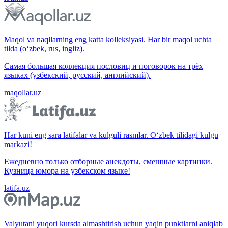
Maqol va naqllarning eng katta kolleksiyasi. Har bir maqol uchta
tilda (o‘zbek, rus, ingliz).
Самая большая коллекция пословиц и поговорок на трёх
языках (узбекский, русский, английский).
maqollar.uz
Har kuni eng sara latifalar va kulguli rasmlar. O‘zbek tilidagi kulgu
markazi!
Ежедневно только отборные анекдоты, смешные картинки.
Кузница юмора на узбекском языке!
latifa.uz
Valyutani yuqori kursda almashtirish uchun yaqin punktlarni aniqlab