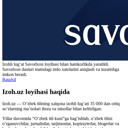
Izohli lugʻat
Savodxon
loyihasi bilan hamkorlikda yaratildi.
Savodxon dasturi matndagi imlo xatolarini aniqlash va tuzatishga
imkon beradi.
Batafsil
Izoh.uz loyihasi haqida
Izoh.uz — O‘zbek tilining xalqona izohli lug‘ati 35 000 dan ortiq
so‘zlarning ma’nolari ibora va misollar bilan keltirilgan.
Yillar davomida “O‘zbek tili kuni”ga bag‘ishlab, o‘zbek tilini
o‘rganuvchilar, jurnalistlar, tarjimonlar, kopirayterlar, blogerlar va