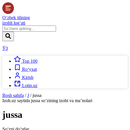
O‘zbek tilining
izohli lug‘ati
ЎЗ
Top 100
Ro‘yxat
Kirish
Lotin.uz
Bosh sahifa
/
J
/
jussa
Izoh.uz
saytida
jussa
so‘zining izohi va ma’nolari
jussa
So‘zni do‘stlar