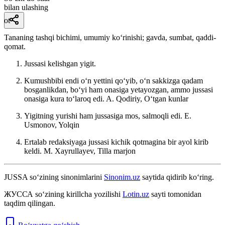
bilan ulashing
ot
Tananing tashqi bichimi, umumiy koʻrinishi; gavda, sumbat, qaddi-
qomat.
Jussasi kelishgan yigit.
Kumushbibi endi oʻn yettini qoʻyib, oʻn sakkizga qadam
bosganlikdan, boʻyi ham onasiga yetayozgan, ammo jussasi
onasiga kura toʻlaroq edi.
A. Qodiriy, Oʻtgan kunlar
Yigitning yurishi ham jussasiga mos, salmoqli edi.
E.
Usmonov, Yolqin
Ertalab redaksiyaga jussasi kichik qotmagina bir ayol kirib
keldi.
M. Xayrullayev, Tilla marjon
JUSSA
so‘zining sinonimlarini
Sinonim.uz
saytida qidirib ko‘ring.
ЖУССА
so‘zining kirillcha yozilishi
Lotin.uz
sayti tomonidan
taqdim qilingan.