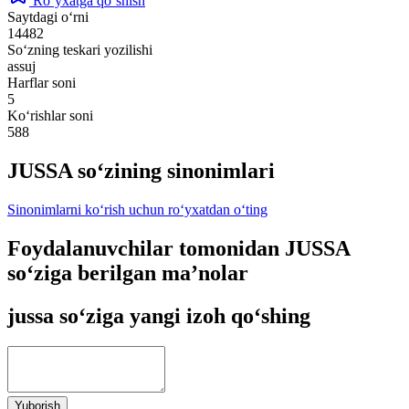
Ro‘yxatga qo‘shish
Saytdagi o‘rni
14482
So‘zning teskari yozilishi
assuj
Harflar soni
5
Ko‘rishlar soni
588
JUSSA so‘zining sinonimlari
Sinonimlarni ko‘rish uchun ro‘yxatdan o‘ting
Foydalanuvchilar tomonidan JUSSA
so‘ziga berilgan ma’nolar
jussa so‘ziga yangi izoh qo‘shing
Yuborish