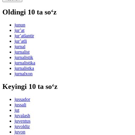
Oldingi 10 ta so‘z
junun
jurʼat
jurʼatlantir
jurʼatli
jurnal
jurnalist
jurnalistik
jurnalistika
jurnalistka
jurnalxon
Keyingi 10 ta so‘z
jussador
jussali
jut
juvalash
juventus
juvoldiz
juvon