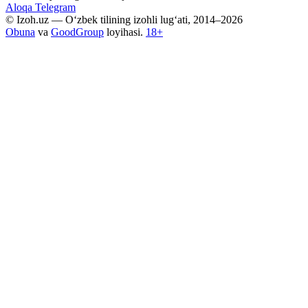
Aloqa
Telegram
© Izoh.uz — O‘zbek tilining izohli lug‘ati, 2014–2026
Obuna
va
GoodGroup
loyihasi.
18+