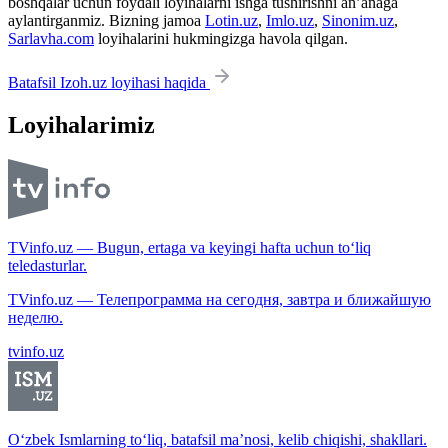
boshqalar uchun foydali loyihalarni ishga tushirishni an’anaga
aylantirganmiz. Bizning jamoa
Lotin.uz
,
Imlo.uz
,
Sinonim.uz
,
Sarlavha.com
loyihalarini hukmingizga havola qilgan.
Batafsil Izoh.uz loyihasi haqida
Loyihalarimiz
TVinfo.uz — Bugun, ertaga va keyingi hafta uchun to‘liq
teledasturlar.
TVinfo.uz — Телепрограмма на сегодня, завтра и ближайшую
неделю.
tvinfo.uz
O‘zbek Ismlarning to‘liq, batafsil ma’nosi, kelib chiqishi, shakllari.