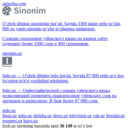
sarlavha.com
O‘zbek tilining sinonimlar lug‘ati. Saytda 3300 tadan ortiq so‘zlar,
900 ga yaqin sinonim so‘zlar to‘plamiga jamlangan.
Словарь синонимов узбекского языка на нашем сайте
содержит более 3300 слов и 900 синонимов.
sinonim.uz
Imlo.uz — O'zbek tilining imlo lug'ati. Saytda 87 000 ortiq so'z bor.
So'zning to'g'ri yozilishini tekshiring.
Imlo.uz — Орфографический словарь узбекского языка
позволяющий проверить правописание узбекских слов на
латинице и кириллице. В базе более 87 000 слов.
imlo.uz
ibora.uz
salsa.uz
skripka.uz
slovo.uz
television.uz
vatt.uz
iboralar.uz
resumes.uz
havo.uz
Izoh.uz saytining bazasida jami
36 149
ta so‘z bor