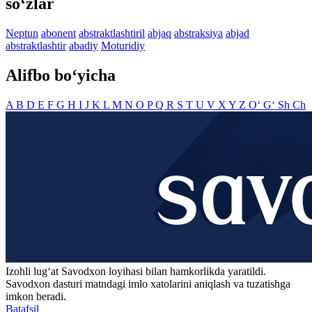
so‘zlar
Neptun
abonent
abstraktlashtiril
abjaq
abstraksiya
abjad
abstraktlashtir
abadiy
Moturidiy
Alifbo bo‘yicha
A
B
D
E
F
G
H
I
J
K
L
M
N
O
P
Q
R
S
T
U
V
X
Y
Z
O‘
G‘
Sh
Ch
Izohli lugʻat
Savodxon
loyihasi bilan hamkorlikda yaratildi.
Savodxon dasturi matndagi imlo xatolarini aniqlash va tuzatishga
imkon beradi.
Batafsil