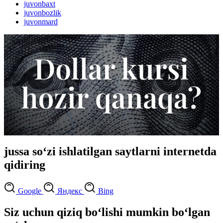
juvonbaxt
juvonbozlik
juvonmard
jussa so‘zi ishlatilgan saytlarni internetda
qidiring
Google
Яндекс
Bing
Siz uchun qiziq bo‘lishi mumkin bo‘lgan