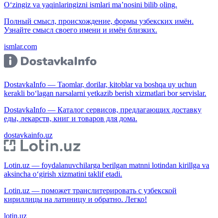
O‘zingiz va yaqinlaringizni ismlari ma’nosini bilib oling.
Полный смысл, происхождение, формы узбекских имён.
Узнайте смысл своего имени и имён близких.
ismlar.com
DostavkaInfo — Taomlar, dorilar, kitoblar va boshqa uy uchun
kerakli bo‘lagan narsalarni yetkazib berish xizmatlari bor servislar.
DostavkaInfo — Каталог сервисов, предлагающих доставку
еды, лекарств, книг и товаров для дома.
dostavkainfo.uz
Lotin.uz — foydalanuvchilarga berilgan matnni lotindan kirillga va
aksincha o‘girish xizmatini taklif etadi.
Lotin.uz — поможет транслитерировать с узбекской
кириллицы на латиницу и обратно. Легко!
lotin.uz