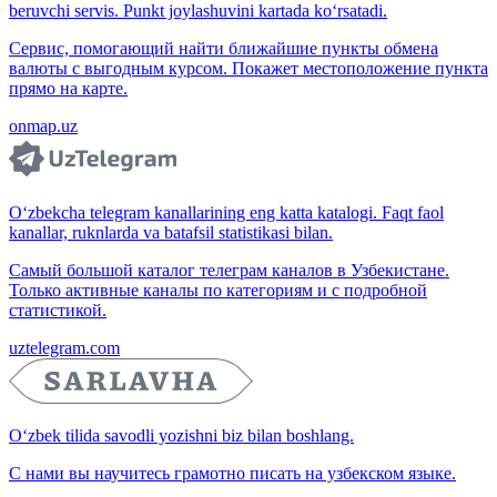
beruvchi servis. Punkt joylashuvini kartada ko‘rsatadi.
Сервис, помогающий найти ближайшие пункты обмена
валюты с выгодным курсом. Покажет местоположение пункта
прямо на карте.
onmap.uz
O‘zbekcha telegram kanallarining eng katta katalogi. Faqt faol
kanallar, ruknlarda va batafsil statistikasi bilan.
Самый большой каталог телеграм каналов в Узбекистане.
Только активные каналы по категориям и с подробной
статистикой.
uztelegram.com
O‘zbek tilida savodli yozishni biz bilan boshlang.
С нами вы научитесь грамотно писать на узбекском языке.