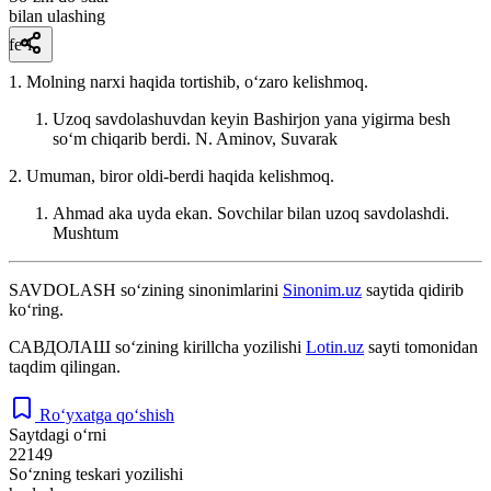
bilan ulashing
fe’l
1. Molning narxi haqida tortishib, oʻzaro kelishmoq.
Uzoq savdolashuvdan keyin Bashirjon yana yigirma besh
soʻm chiqarib berdi.
N. Aminov, Suvarak
2. Umuman, biror oldi-berdi haqida kelishmoq.
Ahmad aka uyda ekan. Sovchilar bilan uzoq savdolashdi.
Mushtum
SAVDOLASH
so‘zining sinonimlarini
Sinonim.uz
saytida qidirib
ko‘ring.
САВДОЛАШ
so‘zining kirillcha yozilishi
Lotin.uz
sayti tomonidan
taqdim qilingan.
Ro‘yxatga qo‘shish
Saytdagi o‘rni
22149
So‘zning teskari yozilishi