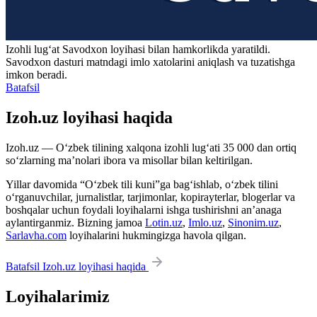
Izohli lugʻat
Savodxon
loyihasi bilan hamkorlikda yaratildi.
Savodxon dasturi matndagi imlo xatolarini aniqlash va tuzatishga
imkon beradi.
Batafsil
Izoh.uz loyihasi haqida
Izoh.uz — O‘zbek tilining xalqona izohli lug‘ati 35 000 dan ortiq
so‘zlarning ma’nolari ibora va misollar bilan keltirilgan.
Yillar davomida “O‘zbek tili kuni”ga bag‘ishlab, o‘zbek tilini
o‘rganuvchilar, jurnalistlar, tarjimonlar, kopirayterlar, blogerlar va
boshqalar uchun foydali loyihalarni ishga tushirishni an’anaga
aylantirganmiz. Bizning jamoa
Lotin.uz
,
Imlo.uz
,
Sinonim.uz
,
Sarlavha.com
loyihalarini hukmingizga havola qilgan.
Batafsil Izoh.uz loyihasi haqida
Loyihalarimiz