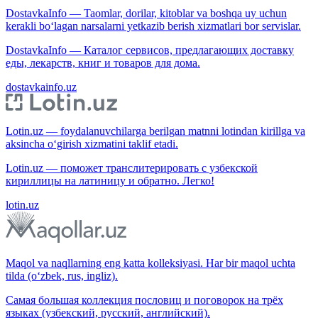
DostavkaInfo — Taomlar, dorilar, kitoblar va boshqa uy uchun
kerakli bo‘lagan narsalarni yetkazib berish xizmatlari bor servislar.
DostavkaInfo — Каталог сервисов, предлагающих доставку
еды, лекарств, книг и товаров для дома.
dostavkainfo.uz
Lotin.uz — foydalanuvchilarga berilgan matnni lotindan kirillga va
aksincha o‘girish xizmatini taklif etadi.
Lotin.uz — поможет транслитерировать с узбекской
кириллицы на латиницу и обратно. Легко!
lotin.uz
Maqol va naqllarning eng katta kolleksiyasi. Har bir maqol uchta
tilda (o‘zbek, rus, ingliz).
Самая большая коллекция пословиц и поговорок на трёх
языках (узбекский, русский, английский).