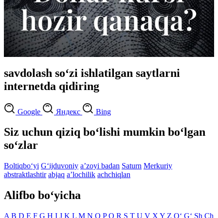
savdolash so‘zi ishlatilgan saytlarni
internetda qidiring
Google
Яндекс
Bing
Siz uchun qiziq bo‘lishi mumkin bo‘lgan
so‘zlar
Boltiqbo‘yi
G‘ijduvoniy
aʼzoyi badan
Saturn
Merkuriy
abstraktlashtir
abjaq
aʼlochilik
achchiqlan
Alifbo bo‘yicha
A
B
D
E
F
G
H
I
J
K
L
M
N
O
P
Q
R
S
T
U
V
X
Y
Z
O‘
G‘
Sh
Ch