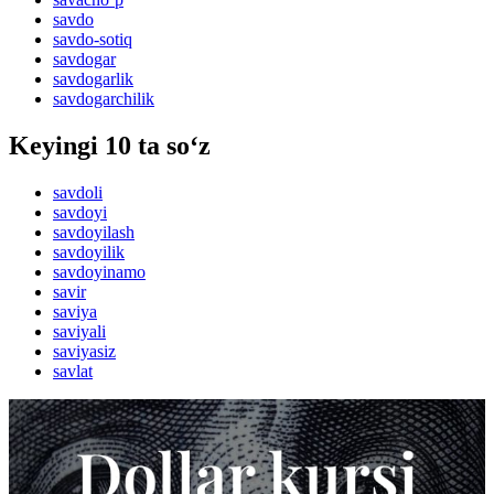
savdo
savdo-sotiq
savdogar
savdogarlik
savdogarchilik
Keyingi 10 ta so‘z
savdoli
savdoyi
savdoyilash
savdoyilik
savdoyinamo
savir
saviya
saviyali
saviyasiz
savlat