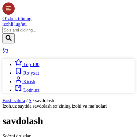
O‘zbek tilining
izohli lug‘ati
ЎЗ
Top 100
Ro‘yxat
Kirish
Lotin.uz
Bosh sahifa
/
S
/
savdolash
Izoh.uz
saytida
savdolash
so‘zining izohi va ma’nolari
savdolash
So‘zni do‘stlar