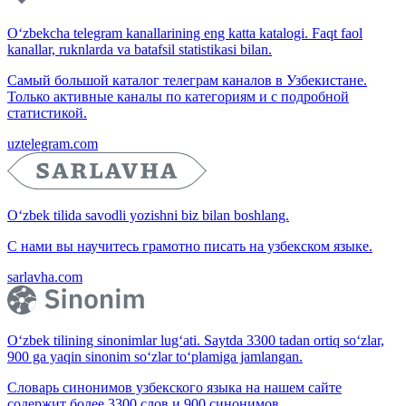
O‘zbekcha telegram kanallarining eng katta katalogi. Faqt faol
kanallar, ruknlarda va batafsil statistikasi bilan.
Самый большой каталог телеграм каналов в Узбекистане.
Только активные каналы по категориям и с подробной
статистикой.
uztelegram.com
O‘zbek tilida savodli yozishni biz bilan boshlang.
С нами вы научитесь грамотно писать на узбекском языке.
sarlavha.com
O‘zbek tilining sinonimlar lug‘ati. Saytda 3300 tadan ortiq so‘zlar,
900 ga yaqin sinonim so‘zlar to‘plamiga jamlangan.
Словарь синонимов узбекского языка на нашем сайте
содержит более 3300 слов и 900 синонимов.