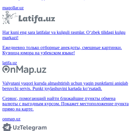
maqollar.uz
Har kuni eng sara latifalar va kulguli rasmlar. O‘zbek tilidagi kulgu
markazi!
Ежедневно только отборные анекдоты, смешные картинки.
Кузница юмора на узбекском языке!
latifa.uz
Valyutani yuqori kursda almashtirish uchun yaqin punktlarni aniqlab
beruvchi servis. Punkt joylashuvini kartada ko‘rsatadi.
Сервис, помогающий найти ближайшие пункты обмена
валюты с выгодным курсом. Покажет местоположение пункта
прямо на карте.
onmap.uz