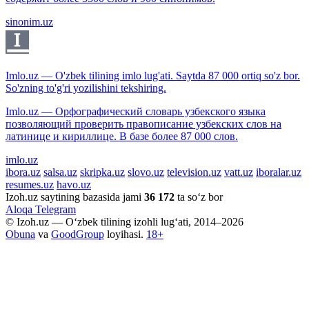
sinonim.uz
Imlo.uz — O'zbek tilining imlo lug'ati. Saytda 87 000 ortiq so'z bor.
So'zning to'g'ri yozilishini tekshiring.
Imlo.uz — Орфографический словарь узбекского языка
позволяющий проверить правописание узбекских слов на
латинице и кириллице. В базе более 87 000 слов.
imlo.uz
ibora.uz
salsa.uz
skripka.uz
slovo.uz
television.uz
vatt.uz
iboralar.uz
resumes.uz
havo.uz
Izoh.uz saytining bazasida jami
36 172
ta so‘z bor
Aloqa
Telegram
© Izoh.uz — O‘zbek tilining izohli lug‘ati, 2014–2026
Obuna
va
GoodGroup
loyihasi.
18+