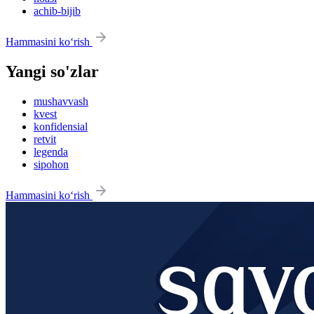
achib-bijib
Hammasini ko‘rish
Yangi so'zlar
mushavvash
kvest
konfidensial
retvit
legenda
sipohon
Hammasini ko‘rish