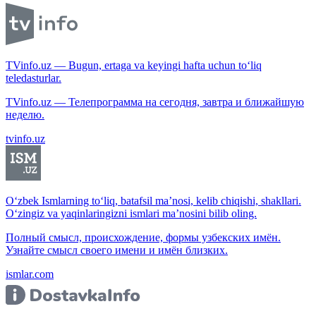
TVinfo.uz — Bugun, ertaga va keyingi hafta uchun to‘liq
teledasturlar.
TVinfo.uz — Телепрограмма на сегодня, завтра и ближайшую
неделю.
tvinfo.uz
O‘zbek Ismlarning to‘liq, batafsil ma’nosi, kelib chiqishi, shakllari.
O‘zingiz va yaqinlaringizni ismlari ma’nosini bilib oling.
Полный смысл, происхождение, формы узбекских имён.
Узнайте смысл своего имени и имён близких.
ismlar.com