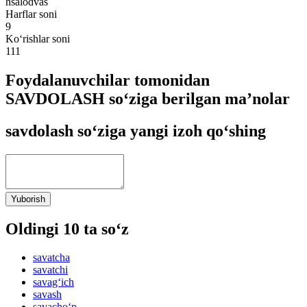
hsalodvas
Harflar soni
9
Ko‘rishlar soni
111
Foydalanuvchilar tomonidan
SAVDOLASH so‘ziga berilgan ma’nolar
savdolash so‘ziga yangi izoh qo‘shing
Yuborish
Oldingi 10 ta so‘z
savatcha
savatchi
savag‘ich
savash
savacho‘p