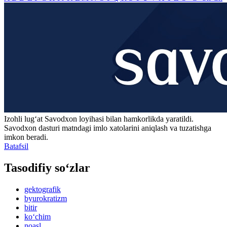
Izohli lugʻat
Savodxon
loyihasi bilan hamkorlikda yaratildi.
Savodxon dasturi matndagi imlo xatolarini aniqlash va tuzatishga
imkon beradi.
Batafsil
Tasodifiy so‘zlar
gektografik
byurokratizm
bitir
ko‘chim
noasl