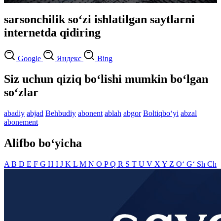
sarsonchilik so‘zi ishlatilgan saytlarni
internetda qidiring
Google
Яндекс
Bing
Siz uchun qiziq bo‘lishi mumkin bo‘lgan
so‘zlar
abadiy
abjad
Behbudiy
abonent
ablah
abgor
Boltiqbo‘yi
abzal
abonement
Alifbo bo‘yicha
A
B
D
E
F
G
H
I
J
K
L
M
N
O
P
Q
R
S
T
U
V
X
Y
Z
O‘
G‘
Sh
Ch