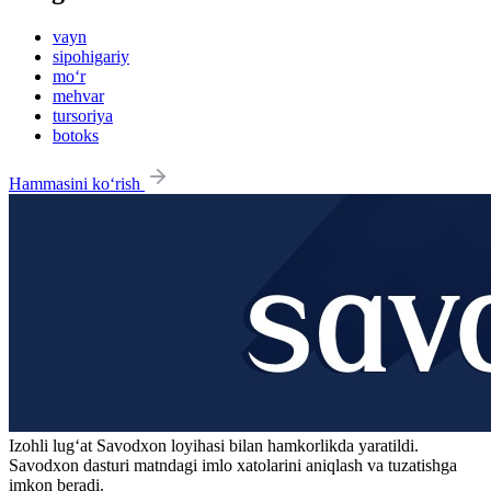
vayn
sipohigariy
mo‘r
mehvar
tursoriya
botoks
Hammasini ko‘rish
Izohli lugʻat
Savodxon
loyihasi bilan hamkorlikda yaratildi.
Savodxon dasturi matndagi imlo xatolarini aniqlash va tuzatishga
imkon beradi.