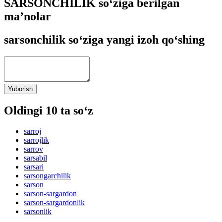
SARSONCHILIK so‘ziga berilgan
ma’nolar
sarsonchilik so‘ziga yangi izoh qo‘shing
Yuborish
Oldingi 10 ta so‘z
sarroj
sarrojlik
sarrov
sarsabil
sarsari
sarsongarchilik
sarson
sarson-sargardon
sarson-sargardonlik
sarsonlik