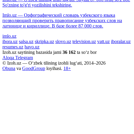
So'zning to'g'ri yozilishini tekshiring.
Imlo.uz — Орфографический словарь узбекского языка
позволяющий проверить правописание узбекских слов на
латинице и кириллице. В базе более 87 000 слов.
imlo.uz
ibora.uz
salsa.uz
skripka.uz
slovo.uz
television.uz
vatt.uz
iboralar.uz
resumes.uz
havo.uz
Izoh.uz saytining bazasida jami
36 162
ta so‘z bor
Aloqa
Telegram
© Izoh.uz — O‘zbek tilining izohli lug‘ati, 2014–2026
Obuna
va
GoodGroup
loyihasi.
18+