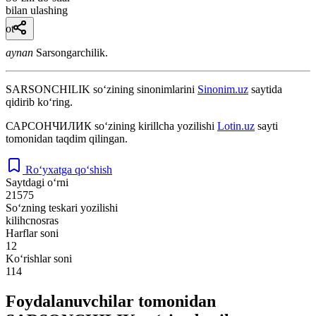
bilan ulashing
ot
aynan
Sarsongarchilik.
SARSONCHILIK
so‘zining sinonimlarini
Sinonim.uz
saytida
qidirib ko‘ring.
САРСОНЧИЛИК
so‘zining kirillcha yozilishi
Lotin.uz
sayti
tomonidan taqdim qilingan.
Ro‘yxatga qo‘shish
Saytdagi o‘rni
21575
So‘zning teskari yozilishi
kilihcnosras
Harflar soni
12
Ko‘rishlar soni
114
Foydalanuvchilar tomonidan