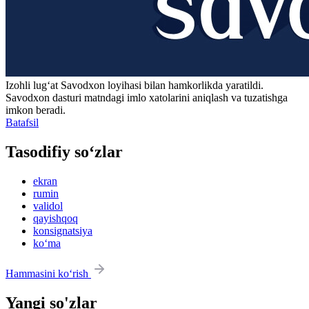
Izohli lugʻat
Savodxon
loyihasi bilan hamkorlikda yaratildi.
Savodxon dasturi matndagi imlo xatolarini aniqlash va tuzatishga
imkon beradi.
Batafsil
Tasodifiy so‘zlar
ekran
rumin
validol
qayishqoq
konsignatsiya
ko‘ma
Hammasini ko‘rish
Yangi so'zlar