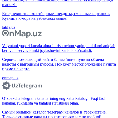
markazi!
Ежедневно только отборные анекдоты, смешные картинки.
Кузница юмора на узбекском языке!
latifa.uz
Valyutani yuqori kursda almashtirish uchun yaqin punktlarni aniqlab
beruvchi servis. Punkt joylashuvini kartada ko‘rsatadi.
Сервис, помогающий найти ближайшие пункты обмена
валюты с выгодным курсом. Покажет местоположение пункта
прямо на карте.
onmap.uz
O‘zbekcha telegram kanallarining eng katta katalogi. Faqt faol
kanallar, ruknlarda va batafsil statistikasi bilan.
Самый большой каталог телеграм каналов в Узбекистане.
Только активные каналы по категориям и с подробной