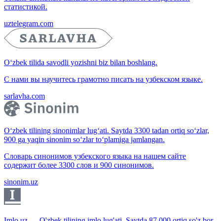
статистикой.
uztelegram.com
O‘zbek tilida savodli yozishni biz bilan boshlang.
С нами вы научитесь грамотно писать на узбекском языке.
sarlavha.com
O‘zbek tilining sinonimlar lug‘ati. Saytda 3300 tadan ortiq so‘zlar,
900 ga yaqin sinonim so‘zlar to‘plamiga jamlangan.
Словарь синонимов узбекского языка на нашем сайте
содержит более 3300 слов и 900 синонимов.
sinonim.uz
Imlo.uz — O'zbek tilining imlo lug'ati. Saytda 87 000 ortiq so'z bor.