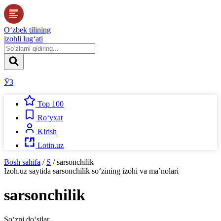
O‘zbek tilining
izohli lug‘ati
ЎЗ
Top 100
Ro‘yxat
Kirish
Lotin.uz
Bosh sahifa
/
S
/
sarsonchilik
Izoh.uz
saytida
sarsonchilik
so‘zining izohi va ma’nolari
sarsonchilik
So‘zni do‘stlar