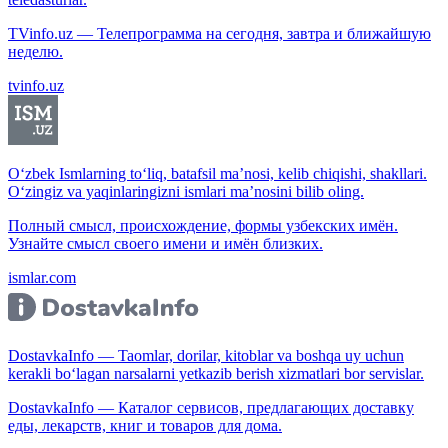
TVinfo.uz — Телепрограмма на сегодня, завтра и ближайшую
неделю.
tvinfo.uz
O‘zbek Ismlarning to‘liq, batafsil ma’nosi, kelib chiqishi, shakllari.
O‘zingiz va yaqinlaringizni ismlari ma’nosini bilib oling.
Полный смысл, происхождение, формы узбекских имён.
Узнайте смысл своего имени и имён близких.
ismlar.com
DostavkaInfo — Taomlar, dorilar, kitoblar va boshqa uy uchun
kerakli bo‘lagan narsalarni yetkazib berish xizmatlari bor servislar.
DostavkaInfo — Каталог сервисов, предлагающих доставку
еды, лекарств, книг и товаров для дома.