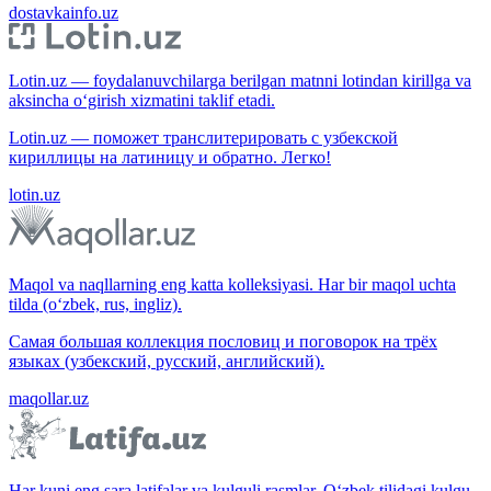
dostavkainfo.uz
Lotin.uz — foydalanuvchilarga berilgan matnni lotindan kirillga va
aksincha o‘girish xizmatini taklif etadi.
Lotin.uz — поможет транслитерировать с узбекской
кириллицы на латиницу и обратно. Легко!
lotin.uz
Maqol va naqllarning eng katta kolleksiyasi. Har bir maqol uchta
tilda (o‘zbek, rus, ingliz).
Самая большая коллекция пословиц и поговорок на трёх
языках (узбекский, русский, английский).
maqollar.uz
Har kuni eng sara latifalar va kulguli rasmlar. O‘zbek tilidagi kulgu