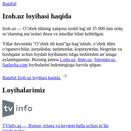
Batafsil
Izoh.uz loyihasi haqida
Izoh.uz — O‘zbek tilining xalqona izohli lug‘ati 35 000 dan ortiq
so‘zlarning ma’nolari ibora va misollar bilan keltirilgan.
Yillar davomida “O‘zbek tili kuni”ga bag‘ishlab, o‘zbek tilini
o‘rganuvchilar, jurnalistlar, tarjimonlar, kopirayterlar, blogerlar va
boshqalar uchun foydali loyihalarni ishga tushirishni an’anaga
aylantirganmiz. Bizning jamoa
Lotin.uz
,
Imlo.uz
,
Sinonim.uz
,
Sarlavha.com
loyihalarini hukmingizga havola qilgan.
Batafsil Izoh.uz loyihasi haqida
Loyihalarimiz
TVinfo.uz — Bugun, ertaga va keyingi hafta uchun to‘liq
teledasturlar.