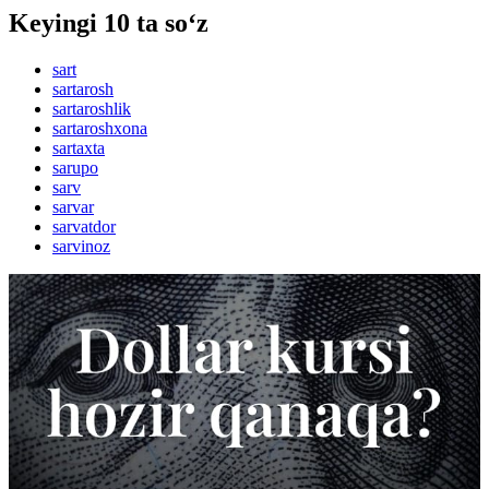
Keyingi 10 ta so‘z
sart
sartarosh
sartaroshlik
sartaroshxona
sartaxta
sarupo
sarv
sarvar
sarvatdor
sarvinoz