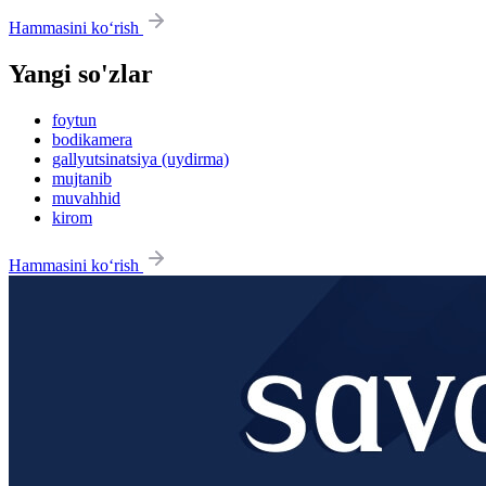
Hammasini ko‘rish
Yangi so'zlar
foytun
bodikamera
gallyutsinatsiya (uydirma)
mujtanib
muvahhid
kirom
Hammasini ko‘rish