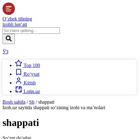
O‘zbek tilining
izohli lug‘ati
ЎЗ
Top 100
Ro‘yxat
Kirish
Lotin.uz
Bosh sahifa
/
Sh
/
shappati
Izoh.uz
saytida
shappati
so‘zining izohi va ma’nolari
shappati
So‘zni do‘stlar