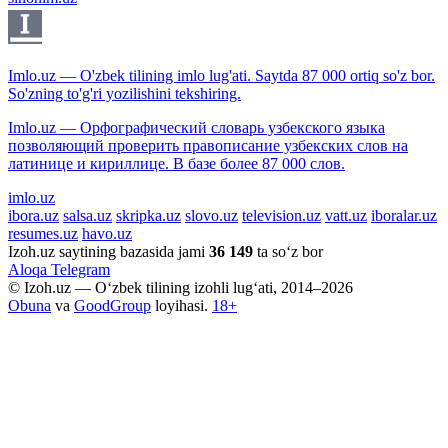
Imlo.uz — O'zbek tilining imlo lug'ati. Saytda 87 000 ortiq so'z bor.
So'zning to'g'ri yozilishini tekshiring.
Imlo.uz — Орфографический словарь узбекского языка
позволяющий проверить правописание узбекских слов на
латинице и кириллице. В базе более 87 000 слов.
imlo.uz
ibora.uz
salsa.uz
skripka.uz
slovo.uz
television.uz
vatt.uz
iboralar.uz
resumes.uz
havo.uz
Izoh.uz saytining bazasida jami
36 149
ta so‘z bor
Aloqa
Telegram
© Izoh.uz — O‘zbek tilining izohli lug‘ati, 2014–2026
Obuna
va
GoodGroup
loyihasi.
18+