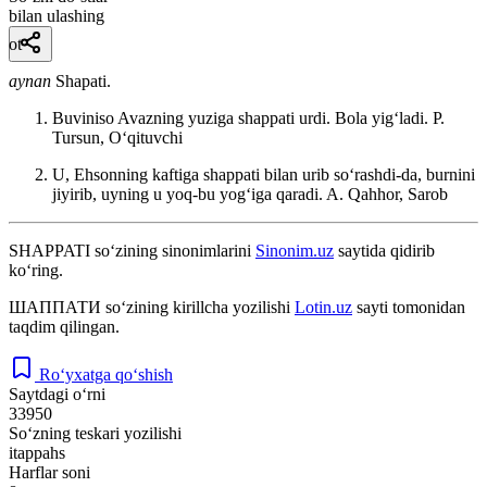
bilan ulashing
ot
aynan
Shapati.
Buviniso Avazning yuziga shappati urdi. Bola yigʻladi.
P.
Tursun, Oʻqituvchi
U, Ehsonning kaftiga shappati bilan urib soʻrashdi-da, burnini
jiyirib, uyning u yoq-bu yogʻiga qaradi.
A. Qahhor, Sarob
SHAPPATI
so‘zining sinonimlarini
Sinonim.uz
saytida qidirib
ko‘ring.
ШАППАТИ
so‘zining kirillcha yozilishi
Lotin.uz
sayti tomonidan
taqdim qilingan.
Ro‘yxatga qo‘shish
Saytdagi o‘rni
33950
So‘zning teskari yozilishi
itappahs
Harflar soni