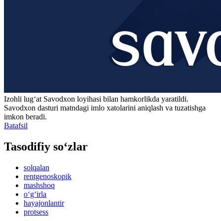
Izohli lugʻat
Savodxon
loyihasi bilan hamkorlikda yaratildi.
Savodxon dasturi matndagi imlo xatolarini aniqlash va tuzatishga
imkon beradi.
Batafsil
Tasodifiy so‘zlar
solqalan
rentgenoskopik
mashshoq
o‘g‘irla
hayajonlantir
protsess