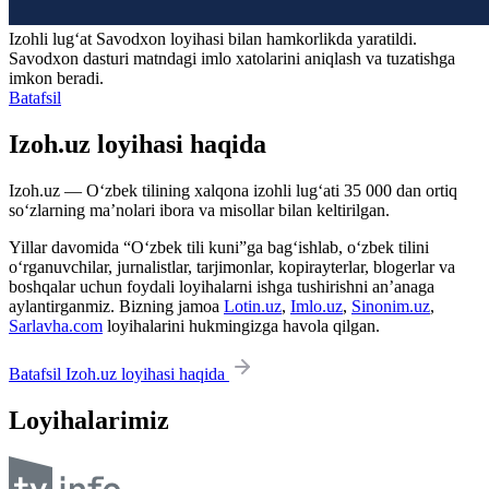
Izohli lugʻat
Savodxon
loyihasi bilan hamkorlikda yaratildi.
Savodxon dasturi matndagi imlo xatolarini aniqlash va tuzatishga
imkon beradi.
Batafsil
Izoh.uz loyihasi haqida
Izoh.uz — O‘zbek tilining xalqona izohli lug‘ati 35 000 dan ortiq
so‘zlarning ma’nolari ibora va misollar bilan keltirilgan.
Yillar davomida “O‘zbek tili kuni”ga bag‘ishlab, o‘zbek tilini
o‘rganuvchilar, jurnalistlar, tarjimonlar, kopirayterlar, blogerlar va
boshqalar uchun foydali loyihalarni ishga tushirishni an’anaga
aylantirganmiz. Bizning jamoa
Lotin.uz
,
Imlo.uz
,
Sinonim.uz
,
Sarlavha.com
loyihalarini hukmingizga havola qilgan.
Batafsil Izoh.uz loyihasi haqida
Loyihalarimiz