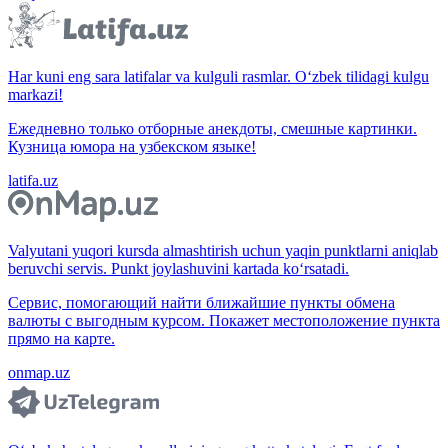
Har kuni eng sara latifalar va kulguli rasmlar. O‘zbek tilidagi kulgu
markazi!
Ежедневно только отборные анекдоты, смешные картинки.
Кузница юмора на узбекском языке!
latifa.uz
Valyutani yuqori kursda almashtirish uchun yaqin punktlarni aniqlab
beruvchi servis. Punkt joylashuvini kartada ko‘rsatadi.
Сервис, помогающий найти ближайшие пункты обмена
валюты с выгодным курсом. Покажет местоположение пункта
прямо на карте.
onmap.uz