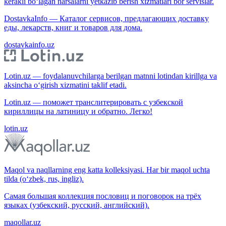
kerakli bo‘lagan narsalarni yetkazib berish xizmatlari bor servislar.
DostavkaInfo — Каталог сервисов, предлагающих доставку
еды, лекарств, книг и товаров для дома.
dostavkainfo.uz
Lotin.uz — foydalanuvchilarga berilgan matnni lotindan kirillga va
aksincha o‘girish xizmatini taklif etadi.
Lotin.uz — поможет транслитерировать с узбекской
кириллицы на латиницу и обратно. Легко!
lotin.uz
Maqol va naqllarning eng katta kolleksiyasi. Har bir maqol uchta
tilda (o‘zbek, rus, ingliz).
Самая большая коллекция пословиц и поговорок на трёх
языках (узбекский, русский, английский).
maqollar.uz