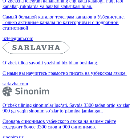
O‘zbekcha telegram kanallarining eng katta katalogi. Faqt faol
kanallar, ruknlarda va batafsil statistikasi bilan.
Самый большой каталог телеграм каналов в Узбекистане.
Только активные каналы по категориям и с подробной
статистикой.
uztelegram.com
O‘zbek tilida savodli yozishni biz bilan boshlang.
С нами вы научитесь грамотно писать на узбекском языке.
sarlavha.com
O‘zbek tilining sinonimlar lug‘ati. Saytda 3300 tadan ortiq so‘zlar,
900 ga yaqin sinonim so‘zlar to‘plamiga jamlangan.
Словарь синонимов узбекского языка на нашем сайте
содержит более 3300 слов и 900 синонимов.
sinonim.uz