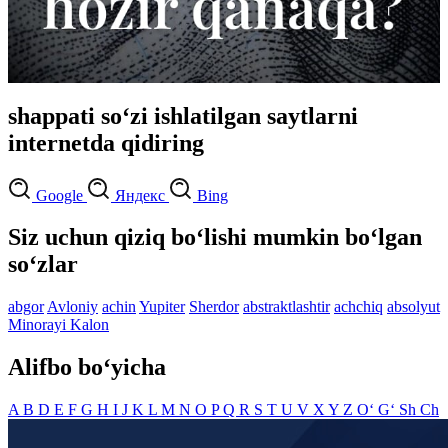
shappati so‘zi ishlatilgan saytlarni
internetda qidiring
Google
Яндекс
Bing
Siz uchun qiziq bo‘lishi mumkin bo‘lgan
so‘zlar
abgor
Avloniy
achin
Yupiter
Sherdor
abstraktlashtir
achchiq
absolyut
Minorayi Kalon
Alifbo bo‘yicha
A
B
D
E
F
G
H
I
J
K
L
M
N
O
P
Q
R
S
T
U
V
X
Y
Z
O‘
G‘
Sh
Ch