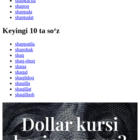
shapkacha
shapoq
shappala
shappalat
Keyingi 10 ta so‘z
shappatila
shapshak
shaq
shaq-shuq
shaqa
shaqal
shaqildoq
shaqilla
shaqillat
shaqillash