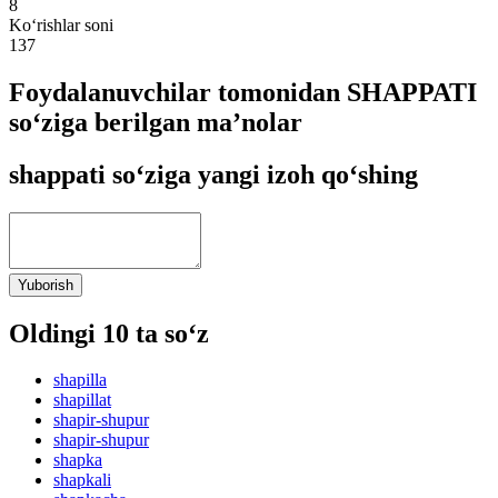
8
Ko‘rishlar soni
137
Foydalanuvchilar tomonidan SHAPPATI
so‘ziga berilgan ma’nolar
shappati so‘ziga yangi izoh qo‘shing
Yuborish
Oldingi 10 ta so‘z
shapilla
shapillat
shapir-shupur
shapir-shupur
shapka
shapkali