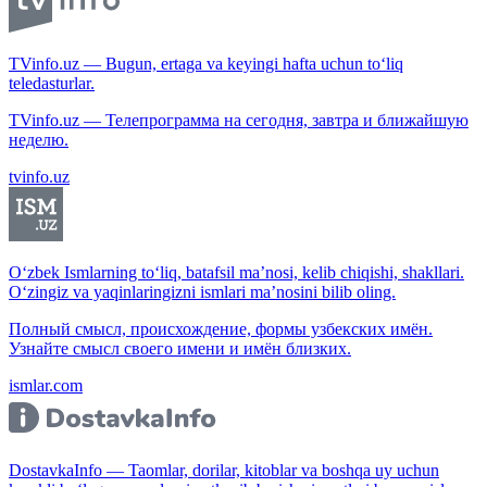
TVinfo.uz — Bugun, ertaga va keyingi hafta uchun to‘liq
teledasturlar.
TVinfo.uz — Телепрограмма на сегодня, завтра и ближайшую
неделю.
tvinfo.uz
O‘zbek Ismlarning to‘liq, batafsil ma’nosi, kelib chiqishi, shakllari.
O‘zingiz va yaqinlaringizni ismlari ma’nosini bilib oling.
Полный смысл, происхождение, формы узбекских имён.
Узнайте смысл своего имени и имён близких.
ismlar.com
DostavkaInfo — Taomlar, dorilar, kitoblar va boshqa uy uchun