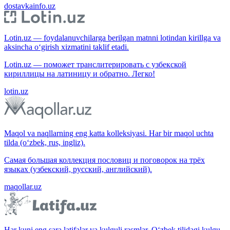
dostavkainfo.uz
Lotin.uz — foydalanuvchilarga berilgan matnni lotindan kirillga va
aksincha o‘girish xizmatini taklif etadi.
Lotin.uz — поможет транслитерировать с узбекской
кириллицы на латиницу и обратно. Легко!
lotin.uz
Maqol va naqllarning eng katta kolleksiyasi. Har bir maqol uchta
tilda (o‘zbek, rus, ingliz).
Самая большая коллекция пословиц и поговорок на трёх
языках (узбекский, русский, английский).
maqollar.uz
Har kuni eng sara latifalar va kulguli rasmlar. O‘zbek tilidagi kulgu