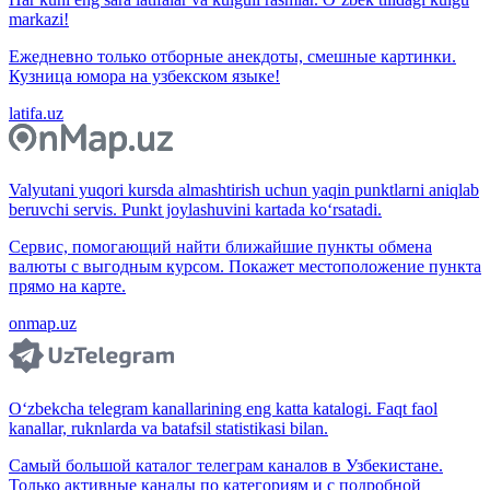
markazi!
Ежедневно только отборные анекдоты, смешные картинки.
Кузница юмора на узбекском языке!
latifa.uz
Valyutani yuqori kursda almashtirish uchun yaqin punktlarni aniqlab
beruvchi servis. Punkt joylashuvini kartada ko‘rsatadi.
Сервис, помогающий найти ближайшие пункты обмена
валюты с выгодным курсом. Покажет местоположение пункта
прямо на карте.
onmap.uz
O‘zbekcha telegram kanallarining eng katta katalogi. Faqt faol
kanallar, ruknlarda va batafsil statistikasi bilan.
Самый большой каталог телеграм каналов в Узбекистане.
Только активные каналы по категориям и с подробной