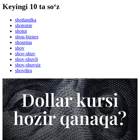
Keyingi 10 ta so‘z
shotlandka
shotomir
shotut
shou-biznes
shourma
shov
shov-shuv
shov-shuvli
shov-shuvsiz
shovdira