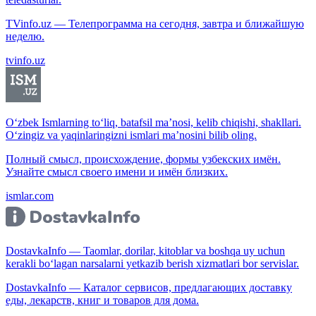
TVinfo.uz — Телепрограмма на сегодня, завтра и ближайшую
неделю.
tvinfo.uz
O‘zbek Ismlarning to‘liq, batafsil ma’nosi, kelib chiqishi, shakllari.
O‘zingiz va yaqinlaringizni ismlari ma’nosini bilib oling.
Полный смысл, происхождение, формы узбекских имён.
Узнайте смысл своего имени и имён близких.
ismlar.com
DostavkaInfo — Taomlar, dorilar, kitoblar va boshqa uy uchun
kerakli bo‘lagan narsalarni yetkazib berish xizmatlari bor servislar.
DostavkaInfo — Каталог сервисов, предлагающих доставку
еды, лекарств, книг и товаров для дома.