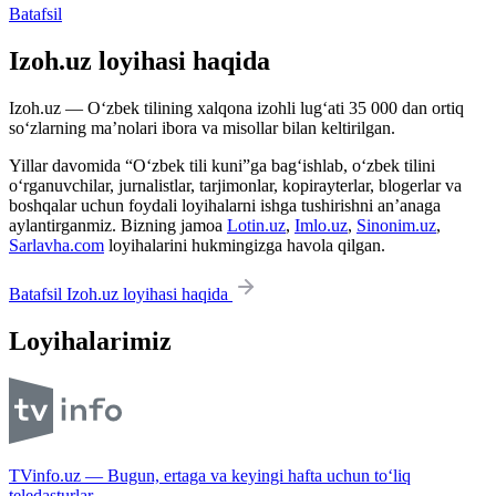
Batafsil
Izoh.uz loyihasi haqida
Izoh.uz — O‘zbek tilining xalqona izohli lug‘ati 35 000 dan ortiq
so‘zlarning ma’nolari ibora va misollar bilan keltirilgan.
Yillar davomida “O‘zbek tili kuni”ga bag‘ishlab, o‘zbek tilini
o‘rganuvchilar, jurnalistlar, tarjimonlar, kopirayterlar, blogerlar va
boshqalar uchun foydali loyihalarni ishga tushirishni an’anaga
aylantirganmiz. Bizning jamoa
Lotin.uz
,
Imlo.uz
,
Sinonim.uz
,
Sarlavha.com
loyihalarini hukmingizga havola qilgan.
Batafsil Izoh.uz loyihasi haqida
Loyihalarimiz
TVinfo.uz — Bugun, ertaga va keyingi hafta uchun to‘liq
teledasturlar.