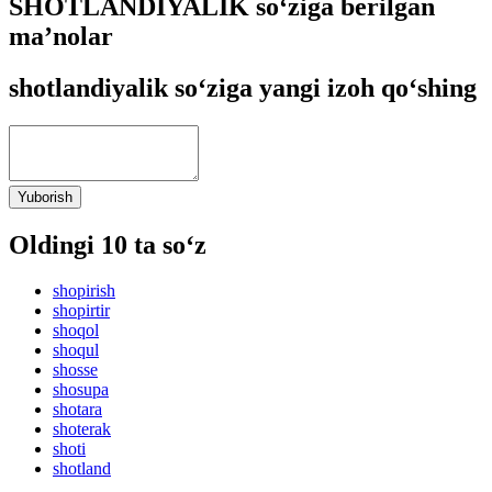
SHOTLANDIYALIK so‘ziga berilgan
ma’nolar
shotlandiyalik so‘ziga yangi izoh qo‘shing
Yuborish
Oldingi 10 ta so‘z
shopirish
shopirtir
shoqol
shoqul
shosse
shosupa
shotara
shoterak
shoti
shotland