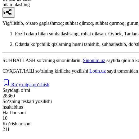
bilan ulashing
fe’l
Yigʻilishib, oʻzaro gaplashmoq; suhbat qilmoq, suhbat qurmoq; guru
Fozil odam bilan suhbatlashsang, rohat qilasan.
Oybek, Tanlang
Odatda koʻpchilik qizlarning husni tanishib, suhbatlashib, doʻs
SUHBATLASH
so‘zining sinonimlarini
Sinonim.uz
saytida qidirib k
СУҲБАТЛАШ
so‘zining kirillcha yozilishi
Lotin.uz
sayti tomonidan 
Ro‘yxatga qo‘shish
Saytdagi o‘rni
28360
So‘zning teskari yozilishi
hsaltabhus
Harflar soni
10
Ko‘rishlar soni
211