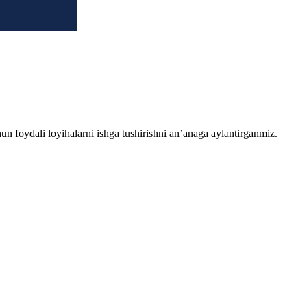
chun foydali loyihalarni ishga tushirishni an’anaga aylantirganmiz.