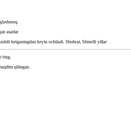
nglashmoq.
an asarlar
tlashib ketganingdan keyin ochiladi.
Shuhrat, Shinelli yillar
o‘ring.
taqdim qilingan.