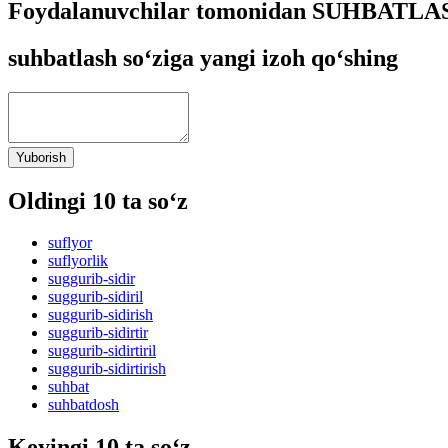
Foydalanuvchilar tomonidan SUHBATLASH
suhbatlash so‘ziga yangi izoh qo‘shing
Yuborish
Oldingi 10 ta so‘z
suflyor
suflyorlik
suggurib-sidir
suggurib-sidiril
suggurib-sidirish
suggurib-sidirtir
suggurib-sidirtiril
suggurib-sidirtirish
suhbat
suhbatdosh
Keyingi 10 ta so‘z