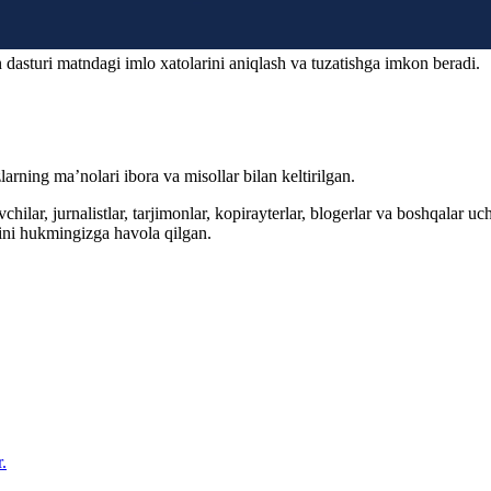
 dasturi matndagi imlo xatolarini aniqlash va tuzatishga imkon beradi.
arning ma’nolari ibora va misollar bilan keltirilgan.
hilar, jurnalistlar, tarjimonlar, kopirayterlar, blogerlar va boshqalar u
ini hukmingizga havola qilgan.
.