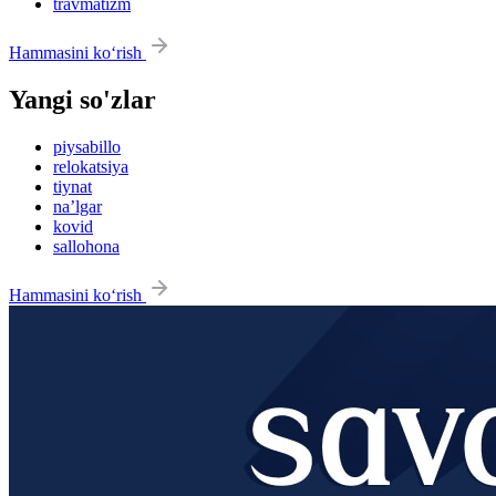
travmatizm
Hammasini ko‘rish
Yangi so'zlar
piysabillo
relokatsiya
tiynat
na’lgar
kovid
sallohona
Hammasini ko‘rish