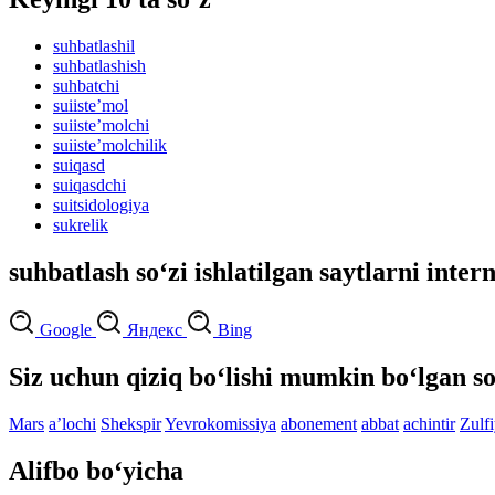
suhbatlashil
suhbatlashish
suhbatchi
suiisteʼmol
suiisteʼmolchi
suiisteʼmolchilik
suiqasd
suiqasdchi
suitsidologiya
sukrelik
suhbatlash so‘zi ishlatilgan saytlarni inter
Google
Яндекс
Bing
Siz uchun qiziq bo‘lishi mumkin bo‘lgan so
Mars
aʼlochi
Shekspir
Yevrokomissiya
abonement
abbat
achintir
Zulf
Alifbo bo‘yicha