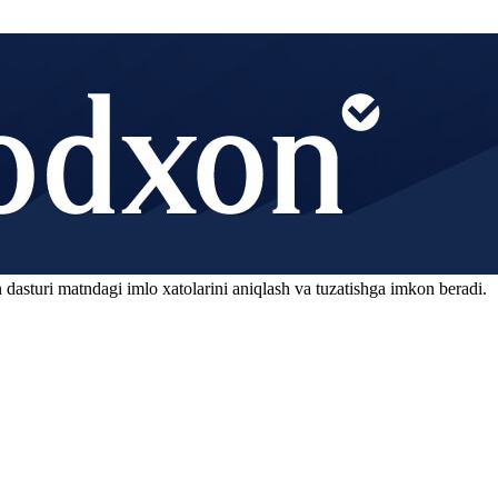
 dasturi matndagi imlo xatolarini aniqlash va tuzatishga imkon beradi.