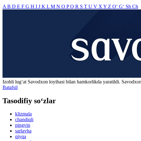
A
B
D
E
F
G
H
I
J
K
L
M
N
O
P
Q
R
S
T
U
V
X
Y
Z
O‘
G‘
Sh
Ch
Izohli lugʻat
Savodxon
loyihasi bilan hamkorlikda yaratildi. Savodxon
Batafsil
Tasodifiy so‘zlar
klizmala
chandiqli
pingvin
sarlavha
qiyqa