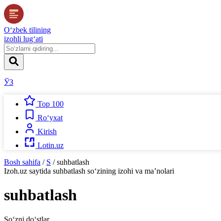
O‘zbek tilining
izohli lug‘ati
ЎЗ
Top 100
Ro‘yxat
Kirish
Lotin.uz
Bosh sahifa
/
S
/
suhbatlash
Izoh.uz
saytida
suhbatlash
so‘zining izohi va ma’nolari
suhbatlash
So‘zni do‘stlar