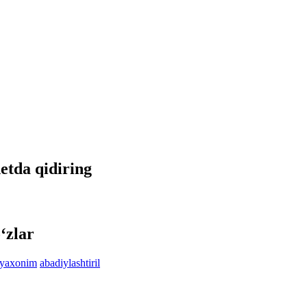
netda qidiring
‘zlar
iyaxonim
abadiylashtiril