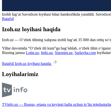
Izohli lugʻat
Savodxon
loyihasi bilan hamkorlikda yaratildi. Savodxon
Batafsil
Izoh.uz loyihasi haqida
Izoh.uz — O‘zbek tilining xalqona izohli lug‘ati 35 000 dan ortiq so‘zl
Yillar davomida “O‘zbek tili kuni”ga bag‘ishlab, o‘zbek tilini o‘rganuvc
Bizning jamoa
Lotin.uz
,
Imlo.uz
,
Sinonim.uz
,
Sarlavha.com
loyihalar
Batafsil Izoh.uz loyihasi haqida
Loyihalarimiz
TVinfo.uz — Bugun, ertaga va keyingi hafta uchun to‘liq teledasturlar