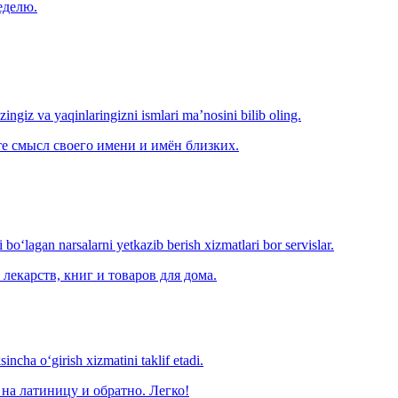
еделю.
‘zingiz va yaqinlaringizni ismlari ma’nosini bilib oling.
е смысл своего имени и имён близких.
o‘lagan narsalarni yetkazib berish xizmatlari bor servislar.
лекарств, книг и товаров для дома.
ncha o‘girish xizmatini taklif etadi.
на латиницу и обратно. Легко!