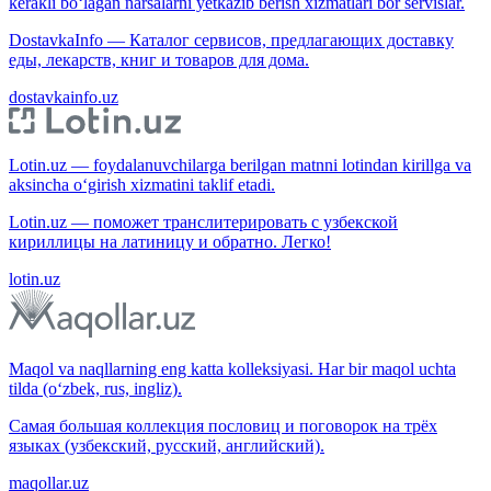
kerakli bo‘lagan narsalarni yetkazib berish xizmatlari bor servislar.
DostavkaInfo — Каталог сервисов, предлагающих доставку
еды, лекарств, книг и товаров для дома.
dostavkainfo.uz
Lotin.uz — foydalanuvchilarga berilgan matnni lotindan kirillga va
aksincha o‘girish xizmatini taklif etadi.
Lotin.uz — поможет транслитерировать с узбекской
кириллицы на латиницу и обратно. Легко!
lotin.uz
Maqol va naqllarning eng katta kolleksiyasi. Har bir maqol uchta
tilda (o‘zbek, rus, ingliz).
Самая большая коллекция пословиц и поговорок на трёх
языках (узбекский, русский, английский).
maqollar.uz