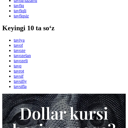
tavba-tazarru
tavfiq
tavfiqli
tavfiqsiz
Keyingi 10 ta so‘z
taviya
tavof
tavoze
tavozelan
tavozeli
tavq
tavrot
tavsif
tavsifiy
tavsifla