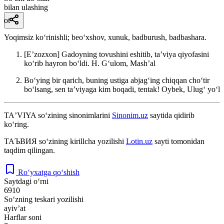
bilan ulashing
ot
Yoqimsiz koʻrinishli; beoʻxshov, xunuk, badburush, badbashara.
[Eʼzozxon] Gadoyning tovushini eshitib, taʼviya qiyofasini
koʻrib hayron boʻldi.
H. Gʻulom, Mashʼal
Boʻying bir qarich, buning ustiga abjagʻing chiqqan choʻtir
boʻlsang, sen taʼviyaga kim boqadi, tentak!
Oybek, Ulugʻ yoʻl
TAʼVIYA
so‘zining sinonimlarini
Sinonim.uz
saytida qidirib
ko‘ring.
ТАЪВИЯ
so‘zining kirillcha yozilishi
Lotin.uz
sayti tomonidan
taqdim qilingan.
Ro‘yxatga qo‘shish
Saytdagi o‘rni
6910
So‘zning teskari yozilishi
ayivʼat
Harflar soni