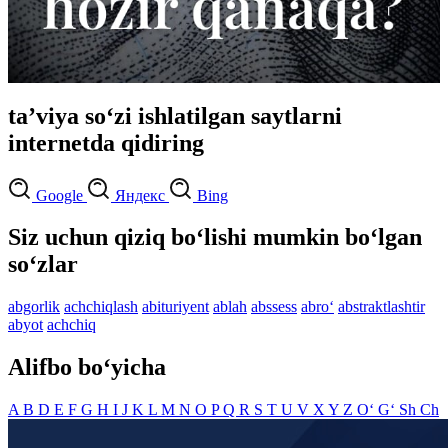
taʼviya so‘zi ishlatilgan saytlarni
internetda qidiring
Google
Яндекс
Bing
Siz uchun qiziq bo‘lishi mumkin bo‘lgan
so‘zlar
abgorlik
achchiqlash
abituriyent
ablah
abssess
abro‘
abstraktlashtir
abyot
achchiq
Alifbo bo‘yicha
A
B
D
E
F
G
H
I
J
K
L
M
N
O
P
Q
R
S
T
U
V
X
Y
Z
O‘
G‘
Sh
Ch