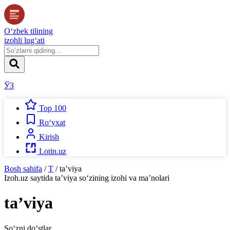
O‘zbek tilining
izohli lug‘ati
ЎЗ
Top 100
Ro‘yxat
Kirish
Lotin.uz
Bosh sahifa
/
T
/
taʼviya
Izoh.uz
saytida
taʼviya
so‘zining izohi va ma’nolari
taʼviya
So‘zni do‘stlar