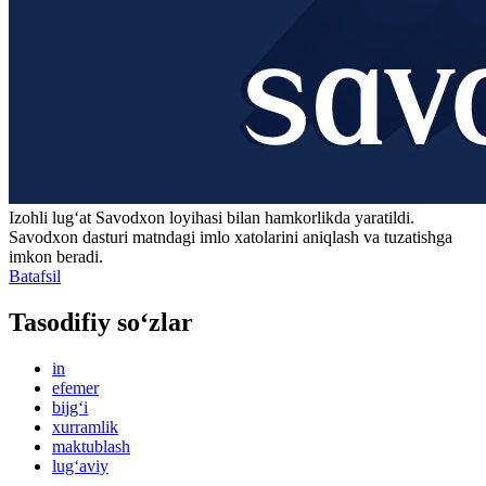
Izohli lugʻat
Savodxon
loyihasi bilan hamkorlikda yaratildi.
Savodxon dasturi matndagi imlo xatolarini aniqlash va tuzatishga
imkon beradi.
Batafsil
Tasodifiy so‘zlar
in
efemer
bijg‘i
xurramlik
maktublash
lug‘aviy