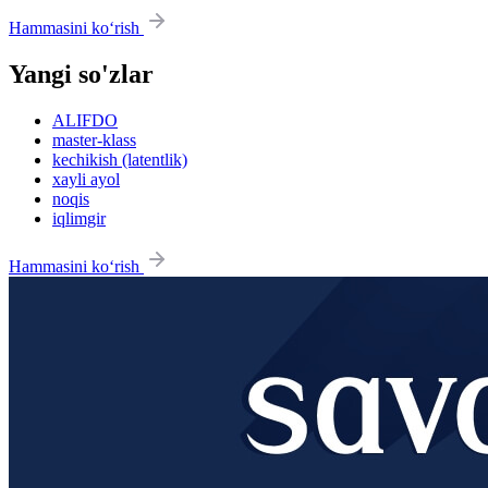
Hammasini ko‘rish
Yangi so'zlar
ALIFDO
master-klass
kechikish (latentlik)
xayli ayol
noqis
iqlimgir
Hammasini ko‘rish