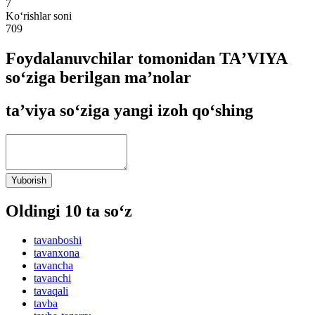
7
Ko‘rishlar soni
709
Foydalanuvchilar tomonidan TAʼVIYA
so‘ziga berilgan ma’nolar
taʼviya so‘ziga yangi izoh qo‘shing
Yuborish
Oldingi 10 ta so‘z
tavanboshi
tavanxona
tavancha
tavanchi
tavaqali
tavba