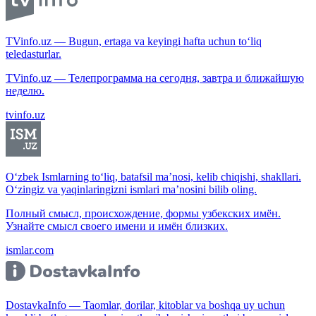
TVinfo.uz — Bugun, ertaga va keyingi hafta uchun to‘liq
teledasturlar.
TVinfo.uz — Телепрограмма на сегодня, завтра и ближайшую
неделю.
tvinfo.uz
O‘zbek Ismlarning to‘liq, batafsil ma’nosi, kelib chiqishi, shakllari.
O‘zingiz va yaqinlaringizni ismlari ma’nosini bilib oling.
Полный смысл, происхождение, формы узбекских имён.
Узнайте смысл своего имени и имён близких.
ismlar.com
DostavkaInfo — Taomlar, dorilar, kitoblar va boshqa uy uchun