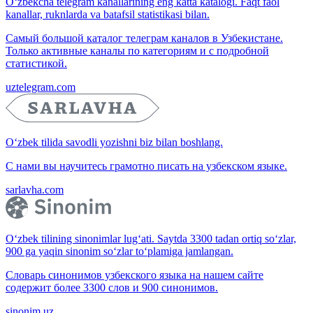
O‘zbekcha telegram kanallarining eng katta katalogi. Faqt faol
kanallar, ruknlarda va batafsil statistikasi bilan.
Самый большой каталог телеграм каналов в Узбекистане.
Только активные каналы по категориям и с подробной
статистикой.
uztelegram.com
O‘zbek tilida savodli yozishni biz bilan boshlang.
С нами вы научитесь грамотно писать на узбекском языке.
sarlavha.com
O‘zbek tilining sinonimlar lug‘ati. Saytda 3300 tadan ortiq so‘zlar,
900 ga yaqin sinonim so‘zlar to‘plamiga jamlangan.
Словарь синонимов узбекского языка на нашем сайте
содержит более 3300 слов и 900 синонимов.
sinonim.uz