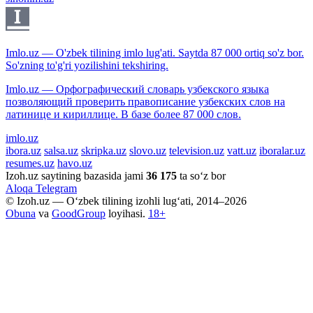
Imlo.uz — O'zbek tilining imlo lug'ati. Saytda 87 000 ortiq so'z bor.
So'zning to'g'ri yozilishini tekshiring.
Imlo.uz — Орфографический словарь узбекского языка
позволяющий проверить правописание узбекских слов на
латинице и кириллице. В базе более 87 000 слов.
imlo.uz
ibora.uz
salsa.uz
skripka.uz
slovo.uz
television.uz
vatt.uz
iboralar.uz
resumes.uz
havo.uz
Izoh.uz saytining bazasida jami
36 175
ta so‘z bor
Aloqa
Telegram
© Izoh.uz — O‘zbek tilining izohli lug‘ati, 2014–2026
Obuna
va
GoodGroup
loyihasi.
18+