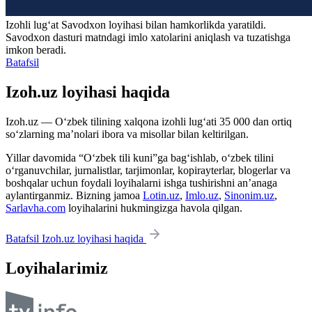
Izohli lugʻat
Savodxon
loyihasi bilan hamkorlikda yaratildi.
Savodxon dasturi matndagi imlo xatolarini aniqlash va tuzatishga
imkon beradi.
Batafsil
Izoh.uz loyihasi haqida
Izoh.uz — O‘zbek tilining xalqona izohli lug‘ati 35 000 dan ortiq
so‘zlarning ma’nolari ibora va misollar bilan keltirilgan.
Yillar davomida “O‘zbek tili kuni”ga bag‘ishlab, o‘zbek tilini
o‘rganuvchilar, jurnalistlar, tarjimonlar, kopirayterlar, blogerlar va
boshqalar uchun foydali loyihalarni ishga tushirishni an’anaga
aylantirganmiz. Bizning jamoa
Lotin.uz
,
Imlo.uz
,
Sinonim.uz
,
Sarlavha.com
loyihalarini hukmingizga havola qilgan.
Batafsil Izoh.uz loyihasi haqida
Loyihalarimiz