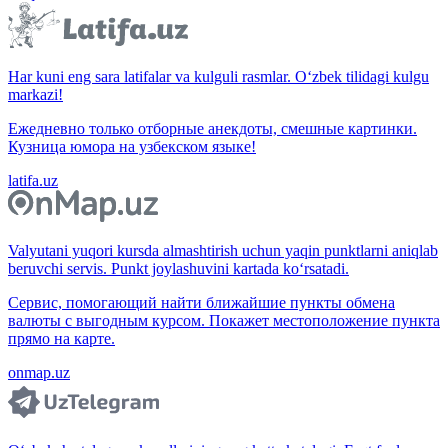
Har kuni eng sara latifalar va kulguli rasmlar. O‘zbek tilidagi kulgu
markazi!
Ежедневно только отборные анекдоты, смешные картинки.
Кузница юмора на узбекском языке!
latifa.uz
Valyutani yuqori kursda almashtirish uchun yaqin punktlarni aniqlab
beruvchi servis. Punkt joylashuvini kartada ko‘rsatadi.
Сервис, помогающий найти ближайшие пункты обмена
валюты с выгодным курсом. Покажет местоположение пункта
прямо на карте.
onmap.uz