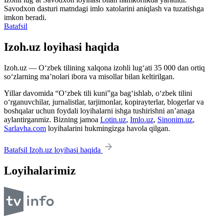
Savodxon dasturi matndagi imlo xatolarini aniqlash va tuzatishga
imkon beradi.
Batafsil
Izoh.uz loyihasi haqida
Izoh.uz — O‘zbek tilining xalqona izohli lug‘ati 35 000 dan ortiq
so‘zlarning ma’nolari ibora va misollar bilan keltirilgan.
Yillar davomida “O‘zbek tili kuni”ga bag‘ishlab, o‘zbek tilini
o‘rganuvchilar, jurnalistlar, tarjimonlar, kopirayterlar, blogerlar va
boshqalar uchun foydali loyihalarni ishga tushirishni an’anaga
aylantirganmiz. Bizning jamoa
Lotin.uz
,
Imlo.uz
,
Sinonim.uz
,
Sarlavha.com
loyihalarini hukmingizga havola qilgan.
Batafsil Izoh.uz loyihasi haqida
Loyihalarimiz