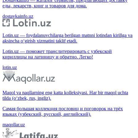
DostavkaInfo — Каталог сервисов, предлагающих доставку
еды, лекарств, книг и товаров для дома.
dostavkainfo.uz
Lotin.uz — foydalanuvchilarga berilgan matnni lotindan kirillga va
aksincha o‘girish xizmatini taklif etadi.
Lotin.uz — поможет транслитерировать с узбекской
кириллицы на латиницу и обратно. Легко!
lotin.uz
Maqol va naqllarning eng katta kolleksiyasi. Har bir maqol uchta
tilda (o‘zbek, rus, ingliz).
Самая большая коллекция пословиц и поговорок на трёх
языках (узбекский, русский, английский).
maqollar.uz