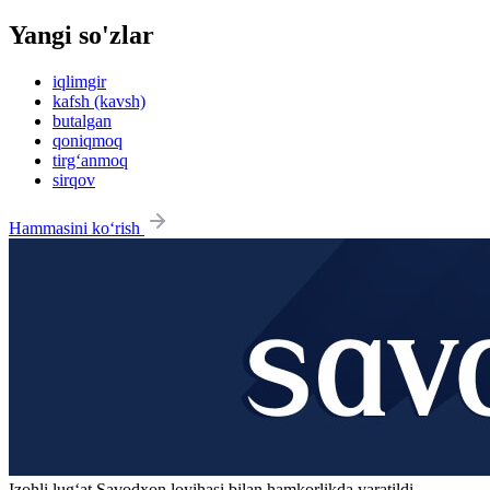
Yangi so'zlar
iqlimgir
kafsh (kavsh)
butalgan
qoniqmoq
tirg‘anmoq
sirqov
Hammasini ko‘rish
Izohli lugʻat
Savodxon
loyihasi bilan hamkorlikda yaratildi.