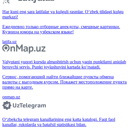
Har kuni eng sara latifalar va kulguli rasmlar. O‘zbek tilidagi kulgu
markazi!
Ежедневно только отборные анекдоты, смешные картинки.
Кузница юмора на узбекском языке!
latifa.uz
Valyutani yuqori kursda almashtirish uchun yaqin punktlarni aniqlab
beruvchi servis. Punkt joylashuvini kartada ko‘rsatadi.
Сервис, помогающий найти ближайшие пункты обмена
валюты с выгодным курсом. Покажет местоположение пункта
прямо на карте.
onmap.uz
O‘zbekcha telegram kanallarining eng katta katalogi. Faqt faol
kanallar, ruknlarda va batafsil statistikasi bilan.