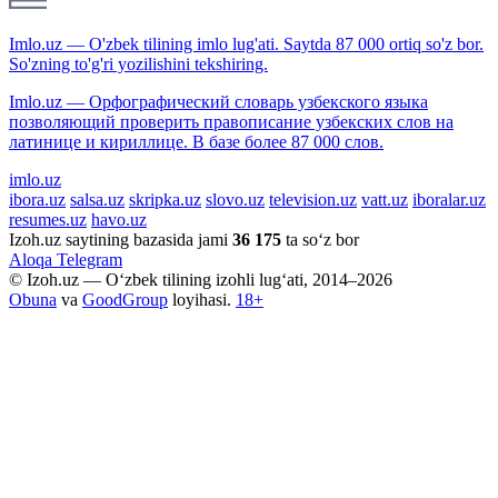
Imlo.uz — O'zbek tilining imlo lug'ati. Saytda 87 000 ortiq so'z bor.
So'zning to'g'ri yozilishini tekshiring.
Imlo.uz — Орфографический словарь узбекского языка
позволяющий проверить правописание узбекских слов на
латинице и кириллице. В базе более 87 000 слов.
imlo.uz
ibora.uz
salsa.uz
skripka.uz
slovo.uz
television.uz
vatt.uz
iboralar.uz
resumes.uz
havo.uz
Izoh.uz saytining bazasida jami
36 175
ta so‘z bor
Aloqa
Telegram
© Izoh.uz — O‘zbek tilining izohli lug‘ati, 2014–2026
Obuna
va
GoodGroup
loyihasi.
18+