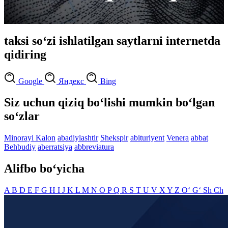
taksi so‘zi ishlatilgan saytlarni internetda
qidiring
Google
Яндекс
Bing
Siz uchun qiziq bo‘lishi mumkin bo‘lgan
so‘zlar
Minorayi Kalon
abadiylashtir
Shekspir
abituriyent
Venera
abbat
Behbudiy
aberratsiya
abbreviatura
Alifbo bo‘yicha
A
B
D
E
F
G
H
I
J
K
L
M
N
O
P
Q
R
S
T
U
V
X
Y
Z
O‘
G‘
Sh
Ch