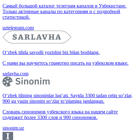
Самый большой каталог телеграм каналов в Узбекистане.
Только активные каналы по категориям и с подробной
статистикой.
uztelegram.com
O‘zbek tilida savodli yozishni biz bilan boshlang.
С нами вы научитесь грамотно писать на узбекском языке.
sarlavha.com
O‘zbek tilining sinonimlar lug‘ati. Saytda 3300 tadan ortiq so‘zlar,
900 ga yaqin sinonim so‘zlar to‘plamiga jamlangan.
Словарь синонимов узбекского языка на нашем сайте
содержит более 3300 слов и 900 синонимов.
sinonim.uz