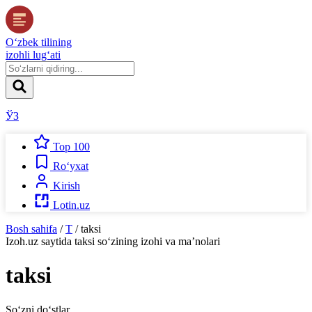
O‘zbek tilining
izohli lug‘ati
ЎЗ
Top 100
Ro‘yxat
Kirish
Lotin.uz
Bosh sahifa
/
T
/
taksi
Izoh.uz
saytida
taksi
so‘zining izohi va ma’nolari
taksi
So‘zni do‘stlar