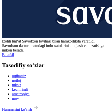
Izohli lugʻat
Savodxon
loyihasi bilan hamkorlikda yaratildi.
Savodxon dasturi matndagi imlo xatolarini aniqlash va tuzatishga
imkon beradi.
Batafsil
Tasodifiy so‘zlar
oqibatsiz
noiloj
tuksiz
kechirimli
ametropiya
mov
Hammasini ko‘rish