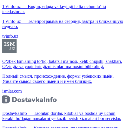
TVinfo.uz — Bugun, ertaga va keyingi hafta uchun to‘liq
teledasturlar.
TVinfo.uz — Телепрограмма на сегодня, завтра и ближайшую
неделю.
tvinfo.uz
O‘zbek Ismlarning to‘liq, batafsil ma’nosi, kelib chiqishi, shakllari.
O‘zingiz va yaqinlaringizni ismlari ma’nosini bilib oling.
Полный смысл, происхождение, формы узбекских имён.
Узнайте смысл своего имени и имён близких.
ismlar.com
DostavkaInfo — Taomlar, dorilar, kitoblar va boshqa uy uchun
kerakli bo‘lagan narsalarni yetkazib berish xizmatlari bor servislar.