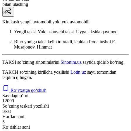
bilan ulashing
ot
Kirakash yengil avtomobil yoki yuk avtomobili.
Yengil taksi. Yuk tashuvchi taksi. Uyga taksida qaytmoq.
Bino yoniga taksi kelib toʻxtadi, ichidan Iroda tushdi
F.
Musajonov, Himmat
TAKSI
so‘zining sinonimlarini
Sinonim.uz
saytida qidirib ko‘ring.
ТАКСИ
so‘zining kirillcha yozilishi
Lotin.uz
sayti tomonidan
taqdim qilingan.
Ro‘yxatga qo‘shish
Saytdagi o‘rni
12099
So‘zning teskari yozilishi
iskat
Harflar soni
5
Ko‘rishlar soni