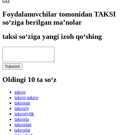
644
Foydalanuvchilar tomonidan TAKSI
so‘ziga berilgan ma’nolar
taksi so‘ziga yangi izoh qo‘shing
Yuborish
Oldingi 10 ta so‘z
takror
takror-takror
takroran
takroriy
takroriylik
takrorla
takrorlan
takrorlat