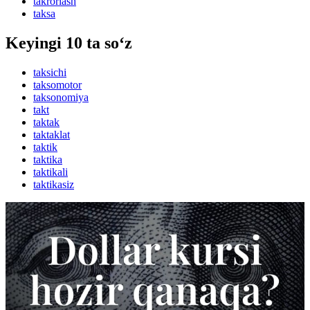
takrorlash
taksa
Keyingi 10 ta so‘z
taksichi
taksomotor
taksonomiya
takt
taktak
taktaklat
taktik
taktika
taktikali
taktikasiz