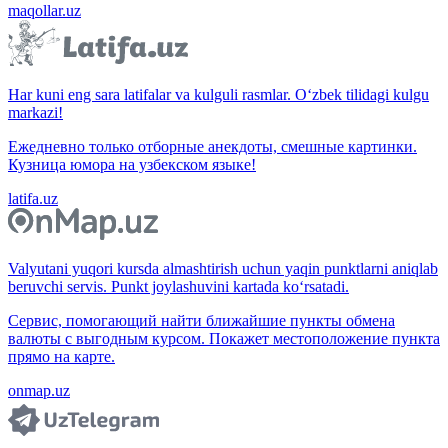
maqollar.uz
Har kuni eng sara latifalar va kulguli rasmlar. O‘zbek tilidagi kulgu
markazi!
Ежедневно только отборные анекдоты, смешные картинки.
Кузница юмора на узбекском языке!
latifa.uz
Valyutani yuqori kursda almashtirish uchun yaqin punktlarni aniqlab
beruvchi servis. Punkt joylashuvini kartada ko‘rsatadi.
Сервис, помогающий найти ближайшие пункты обмена
валюты с выгодным курсом. Покажет местоположение пункта
прямо на карте.
onmap.uz