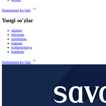
Hammasini ko‘rish
Yangi so'zlar
sizmoq
telegram
qoniqmoq
mangal
kollaboratsiya
batahqiq
Hammasini ko‘rish