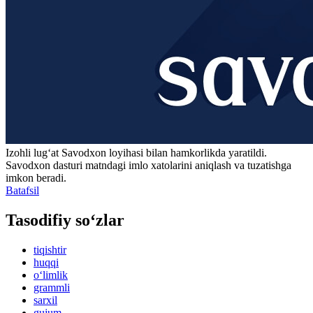
Izohli lugʻat
Savodxon
loyihasi bilan hamkorlikda yaratildi.
Savodxon dasturi matndagi imlo xatolarini aniqlash va tuzatishga
imkon beradi.
Batafsil
Tasodifiy so‘zlar
tiqishtir
huqqi
o‘limlik
grammli
sarxil
gujum