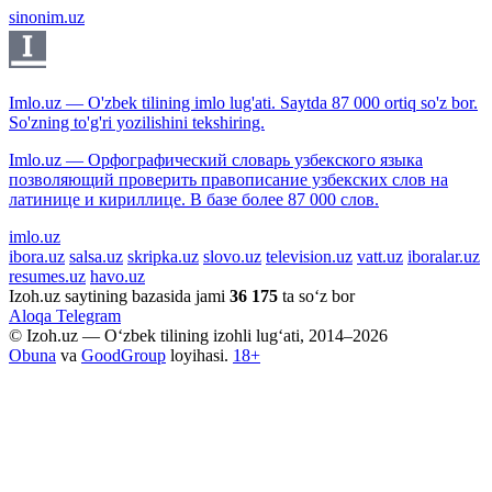
sinonim.uz
Imlo.uz — O'zbek tilining imlo lug'ati. Saytda 87 000 ortiq so'z bor.
So'zning to'g'ri yozilishini tekshiring.
Imlo.uz — Орфографический словарь узбекского языка
позволяющий проверить правописание узбекских слов на
латинице и кириллице. В базе более 87 000 слов.
imlo.uz
ibora.uz
salsa.uz
skripka.uz
slovo.uz
television.uz
vatt.uz
iboralar.uz
resumes.uz
havo.uz
Izoh.uz saytining bazasida jami
36 175
ta so‘z bor
Aloqa
Telegram
© Izoh.uz — O‘zbek tilining izohli lug‘ati, 2014–2026
Obuna
va
GoodGroup
loyihasi.
18+