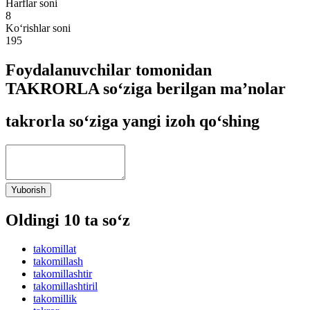
Harflar soni
8
Ko‘rishlar soni
195
Foydalanuvchilar tomonidan
TAKRORLA so‘ziga berilgan ma’nolar
takrorla so‘ziga yangi izoh qo‘shing
Yuborish
Oldingi 10 ta so‘z
takomillat
takomillash
takomillashtir
takomillashtiril
takomillik