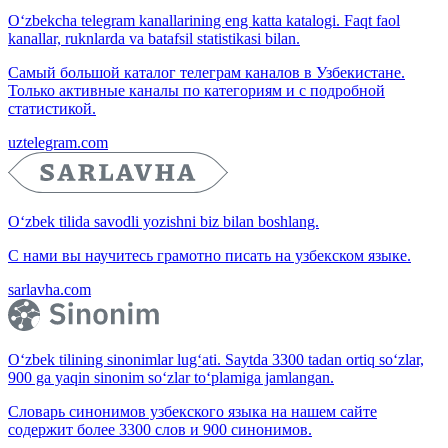
O‘zbekcha telegram kanallarining eng katta katalogi. Faqt faol
kanallar, ruknlarda va batafsil statistikasi bilan.
Самый большой каталог телеграм каналов в Узбекистане.
Только активные каналы по категориям и с подробной
статистикой.
uztelegram.com
O‘zbek tilida savodli yozishni biz bilan boshlang.
С нами вы научитесь грамотно писать на узбекском языке.
sarlavha.com
O‘zbek tilining sinonimlar lug‘ati. Saytda 3300 tadan ortiq so‘zlar,
900 ga yaqin sinonim so‘zlar to‘plamiga jamlangan.
Словарь синонимов узбекского языка на нашем сайте
содержит более 3300 слов и 900 синонимов.