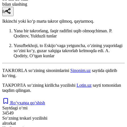
bilan ulashing
fe’l
Ikkinchi yoki koʻp marta takror qilmoq, qaytarmoq.
Yana bir takrorlang, faqir radifini uqib olmoqchiman.
P.
Qodirov, Yulduzli tunlar
Yusufbekhoji, to Eskijoʻvaga yetguncha, oʻzining yuqoridagi
soʻzini koʻy, guzar xalqiga takrorlab kelmoqda edi.
A.
Qodiriy, Oʻtgan kunlar
TAKRORLA
so‘zining sinonimlarini
Sinonim.uz
saytida qidirib
ko‘ring.
ТАКРОРЛА
so‘zining kirillcha yozilishi
Lotin.uz
sayti tomonidan
taqdim qilingan.
Ro‘yxatga qo‘shish
Saytdagi o‘rni
34549
So‘zning teskari yozilishi
alrorkat