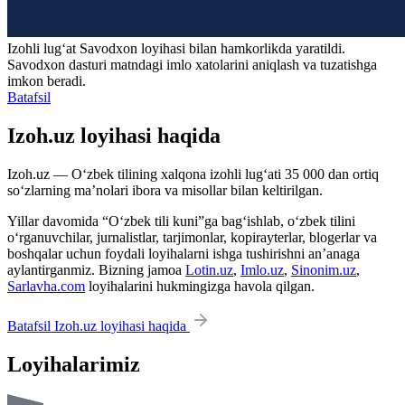
Izohli lugʻat
Savodxon
loyihasi bilan hamkorlikda yaratildi.
Savodxon dasturi matndagi imlo xatolarini aniqlash va tuzatishga
imkon beradi.
Batafsil
Izoh.uz loyihasi haqida
Izoh.uz — O‘zbek tilining xalqona izohli lug‘ati 35 000 dan ortiq
so‘zlarning ma’nolari ibora va misollar bilan keltirilgan.
Yillar davomida “O‘zbek tili kuni”ga bag‘ishlab, o‘zbek tilini
o‘rganuvchilar, jurnalistlar, tarjimonlar, kopirayterlar, blogerlar va
boshqalar uchun foydali loyihalarni ishga tushirishni an’anaga
aylantirganmiz. Bizning jamoa
Lotin.uz
,
Imlo.uz
,
Sinonim.uz
,
Sarlavha.com
loyihalarini hukmingizga havola qilgan.
Batafsil Izoh.uz loyihasi haqida
Loyihalarimiz