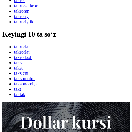
takror
takror-takror
takroran
takroriy
takroriylik
Keyingi 10 ta so‘z
takrorlan
takrorlat
takrorlash
taksa
taksi
taksichi
taksomotor
taksonomiya
takt
taktak