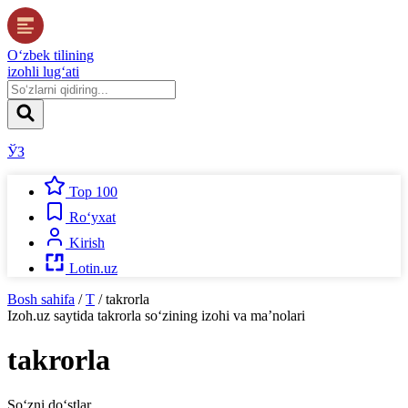
O‘zbek tilining
izohli lug‘ati
ЎЗ
Top 100
Ro‘yxat
Kirish
Lotin.uz
Bosh sahifa
/
T
/
takrorla
Izoh.uz
saytida
takrorla
so‘zining izohi va ma’nolari
takrorla
So‘zni do‘stlar