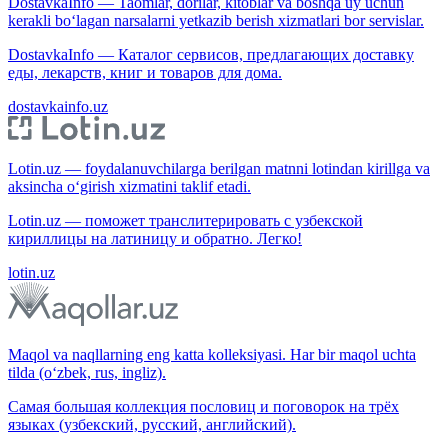
DostavkaInfo — Taomlar, dorilar, kitoblar va boshqa uy uchun
kerakli bo‘lagan narsalarni yetkazib berish xizmatlari bor servislar.
DostavkaInfo — Каталог сервисов, предлагающих доставку
еды, лекарств, книг и товаров для дома.
dostavkainfo.uz
Lotin.uz — foydalanuvchilarga berilgan matnni lotindan kirillga va
aksincha o‘girish xizmatini taklif etadi.
Lotin.uz — поможет транслитерировать с узбекской
кириллицы на латиницу и обратно. Легко!
lotin.uz
Maqol va naqllarning eng katta kolleksiyasi. Har bir maqol uchta
tilda (o‘zbek, rus, ingliz).
Самая большая коллекция пословиц и поговорок на трёх
языках (узбекский, русский, английский).