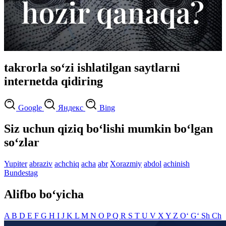
takrorla so‘zi ishlatilgan saytlarni
internetda qidiring
Google
Яндекс
Bing
Siz uchun qiziq bo‘lishi mumkin bo‘lgan
so‘zlar
Yupiter
abraziv
achchiq
acha
abr
Xorazmiy
abdol
achinish
Bundestag
Alifbo bo‘yicha
A
B
D
E
F
G
H
I
J
K
L
M
N
O
P
Q
R
S
T
U
V
X
Y
Z
O‘
G‘
Sh
Ch