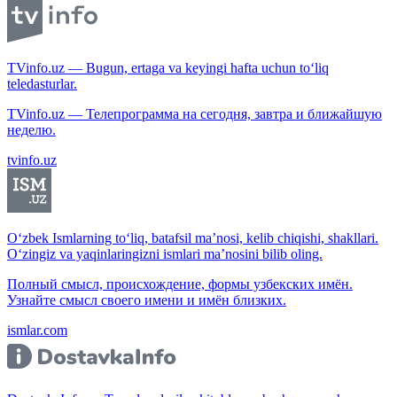
TVinfo.uz — Bugun, ertaga va keyingi hafta uchun to‘liq
teledasturlar.
TVinfo.uz — Телепрограмма на сегодня, завтра и ближайшую
неделю.
tvinfo.uz
O‘zbek Ismlarning to‘liq, batafsil ma’nosi, kelib chiqishi, shakllari.
O‘zingiz va yaqinlaringizni ismlari ma’nosini bilib oling.
Полный смысл, происхождение, формы узбекских имён.
Узнайте смысл своего имени и имён близких.
ismlar.com