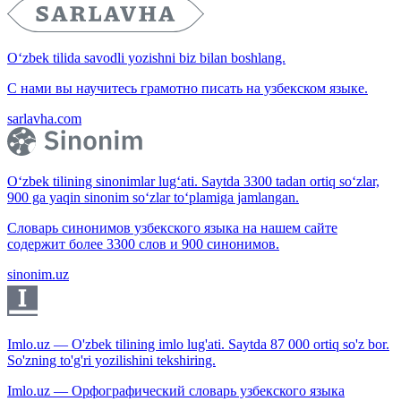
O‘zbek tilida savodli yozishni biz bilan boshlang.
С нами вы научитесь грамотно писать на узбекском языке.
sarlavha.com
O‘zbek tilining sinonimlar lug‘ati. Saytda 3300 tadan ortiq so‘zlar,
900 ga yaqin sinonim so‘zlar to‘plamiga jamlangan.
Словарь синонимов узбекского языка на нашем сайте
содержит более 3300 слов и 900 синонимов.
sinonim.uz
Imlo.uz — O'zbek tilining imlo lug'ati. Saytda 87 000 ortiq so'z bor.
So'zning to'g'ri yozilishini tekshiring.
Imlo.uz — Орфографический словарь узбекского языка