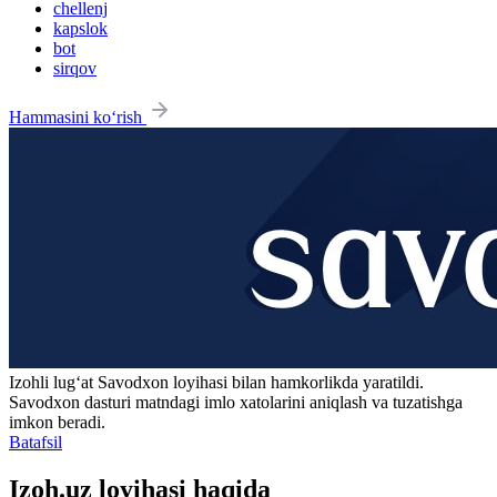
chellenj
kapslok
bot
sirqov
Hammasini ko‘rish
Izohli lugʻat
Savodxon
loyihasi bilan hamkorlikda yaratildi.
Savodxon dasturi matndagi imlo xatolarini aniqlash va tuzatishga
imkon beradi.
Batafsil
Izoh.uz loyihasi haqida