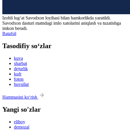
Izohli lugʻat
Savodxon
loyihasi bilan hamkorlikda yaratildi.
Savodxon dasturi matndagi imlo xatolarini aniqlash va tuzatishga
imkon beradi.
Batafsil
Tasodifiy so‘zlar
kuva
sharbat
dejurlik
kufr
foton
huvullat
Hammasini ko‘rish
Yangi so'zlar
eliboy
demozal