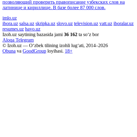
позволяющий проверить правописание узбекских слов на
латинице и кириллице. В базе более 87 000 слов.
imlo.uz
ibora.uz
salsa.uz
skripka.uz
slovo.uz
television.uz
vatt.uz
iboralar.uz
resumes.uz
havo.uz
Izoh.uz saytining bazasida jami
36 162
ta so‘z bor
Aloqa
Telegram
© Izoh.uz — O‘zbek tilining izohli lug‘ati, 2014–2026
Obuna
va
GoodGroup
loyihasi.
18+