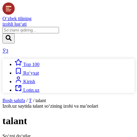
O‘zbek tilining
izohli lug‘ati
ЎЗ
Top 100
Ro‘yxat
Kirish
Lotin.uz
Bosh sahifa
/
T
/
talant
Izoh.uz
saytida
talant
so‘zining izohi va ma’nolari
talant
So‘zni do‘stlar