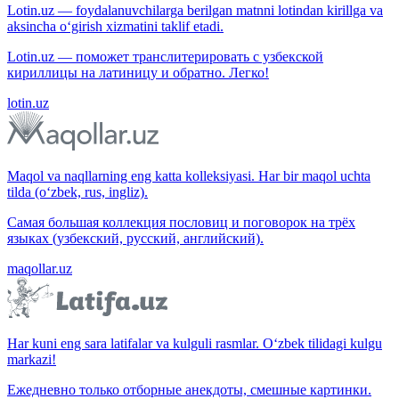
Lotin.uz — foydalanuvchilarga berilgan matnni lotindan kirillga va
aksincha o‘girish xizmatini taklif etadi.
Lotin.uz — поможет транслитерировать с узбекской
кириллицы на латиницу и обратно. Легко!
lotin.uz
Maqol va naqllarning eng katta kolleksiyasi. Har bir maqol uchta
tilda (o‘zbek, rus, ingliz).
Самая большая коллекция пословиц и поговорок на трёх
языках (узбекский, русский, английский).
maqollar.uz
Har kuni eng sara latifalar va kulguli rasmlar. O‘zbek tilidagi kulgu
markazi!
Ежедневно только отборные анекдоты, смешные картинки.