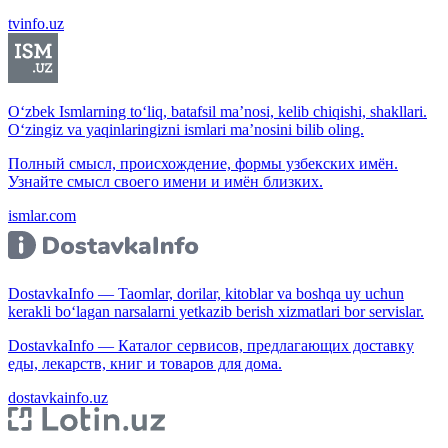
tvinfo.uz
O‘zbek Ismlarning to‘liq, batafsil ma’nosi, kelib chiqishi, shakllari.
O‘zingiz va yaqinlaringizni ismlari ma’nosini bilib oling.
Полный смысл, происхождение, формы узбекских имён.
Узнайте смысл своего имени и имён близких.
ismlar.com
DostavkaInfo — Taomlar, dorilar, kitoblar va boshqa uy uchun
kerakli bo‘lagan narsalarni yetkazib berish xizmatlari bor servislar.
DostavkaInfo — Каталог сервисов, предлагающих доставку
еды, лекарств, книг и товаров для дома.
dostavkainfo.uz