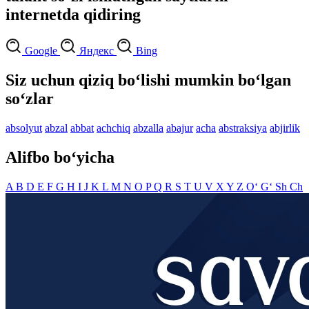
internetda qidiring
Google
Яндекс
Bing
Siz uchun qiziq bo‘lishi mumkin bo‘lgan
so‘zlar
absolyut
abzal
abbat
achchiq
abzalla
abajur
acha
abstraksiya
abjirlik
Alifbo bo‘yicha
A
B
D
E
F
G
H
I
J
K
L
M
N
O
P
Q
R
S
T
U
V
X
Y
Z
O‘
G‘
Sh
Ch