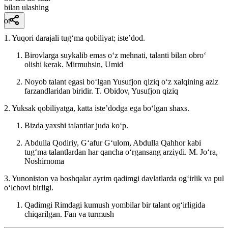
bilan ulashing
ot
1. Yuqori darajali tugʻma qobiliyat; isteʼdod.
Birovlarga suykalib emas oʻz mehnati, talanti bilan obroʻ
olishi kerak.
Mirmuhsin, Umid
Noyob talant egasi boʻlgan Yusufjon qiziq oʻz xalqining aziz
farzandlaridan biridir.
T. Obidov, Yusufjon qiziq
2. Yuksak qobiliyatga, katta isteʼdodga ega boʻlgan shaxs.
Bizda yaxshi talantlar juda koʻp.
Abdulla Qodiriy, Gʻafur Gʻulom, Abdulla Qahhor kabi
tugʻma talantlardan har qancha oʻrgansang arziydi.
M. Joʻra,
Noshirnoma
3. Yunoniston va boshqalar ayrim qadimgi davlatlarda ogʻirlik va pul
oʻlchovi birligi.
Qadimgi Rimdagi kumush yombilar bir talant ogʻirligida
chiqarilgan.
Fan va turmush