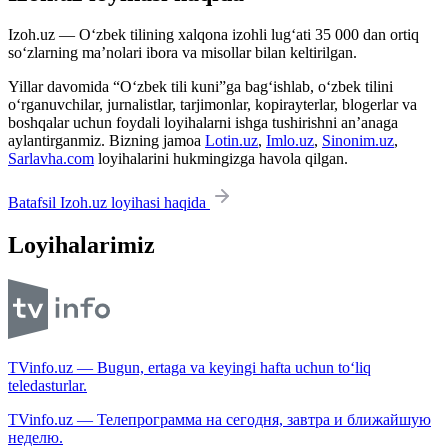
Izoh.uz — O‘zbek tilining xalqona izohli lug‘ati 35 000 dan ortiq
so‘zlarning ma’nolari ibora va misollar bilan keltirilgan.
Yillar davomida “O‘zbek tili kuni”ga bag‘ishlab, o‘zbek tilini
o‘rganuvchilar, jurnalistlar, tarjimonlar, kopirayterlar, blogerlar va
boshqalar uchun foydali loyihalarni ishga tushirishni an’anaga
aylantirganmiz. Bizning jamoa
Lotin.uz
,
Imlo.uz
,
Sinonim.uz
,
Sarlavha.com
loyihalarini hukmingizga havola qilgan.
Batafsil Izoh.uz loyihasi haqida
Loyihalarimiz
TVinfo.uz — Bugun, ertaga va keyingi hafta uchun to‘liq
teledasturlar.
TVinfo.uz — Телепрограмма на сегодня, завтра и ближайшую
неделю.