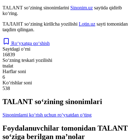
TALANT
so‘zining sinonimlarini
Sinonim.uz
saytida qidirib
ko‘ring.
ТАЛАНТ
so‘zining kirillcha yozilishi
Lotin.uz
sayti tomonidan
taqdim qilingan.
Ro‘yxatga qo‘shish
Saytdagi o‘rni
16839
So‘zning teskari yozilishi
tnalat
Harflar soni
6
Ko‘rishlar soni
538
TALANT so‘zining sinonimlari
Sinonimlarni ko‘rish uchun ro‘yxatdan o‘ting
Foydalanuvchilar tomonidan TALANT
so‘ziga berilgan ma’nolar