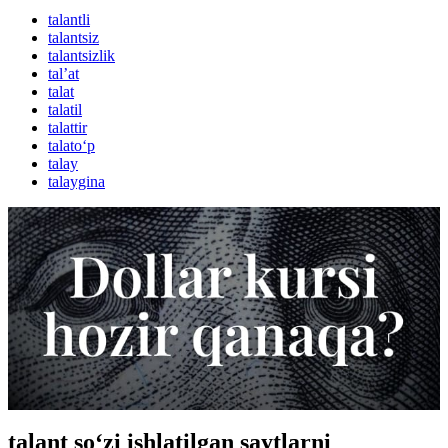
talantli
talantsiz
talantsizlik
talʼat
talat
talatil
talattir
talato‘p
talay
talaygina
talant so‘zi ishlatilgan saytlarni