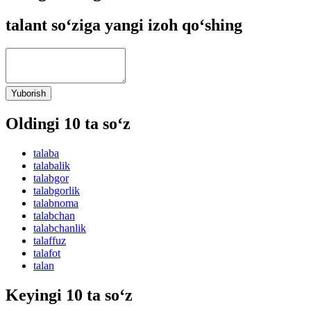
talant so‘ziga yangi izoh qo‘shing
Yuborish
Oldingi 10 ta so‘z
talaba
talabalik
talabgor
talabgorlik
talabnoma
talabchan
talabchanlik
talaffuz
talafot
talan
Keyingi 10 ta so‘z