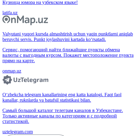
Кузница юмора на узбекском языке!
latifa.uz
Valyutani yuqori kursda almashtirish uchun yaqin punktlarni aniqlab
beruvchi servis. Punkt joylashuvini kartada ko‘rsatadi.
Сервис, помогающий найти ближайшие пункты обмена
валюты с выгодным курсом. Покажет местоположение пункта
прямо на карте.
onmap.uz
O‘zbekcha telegram kanallarining eng katta katalogi. Faqt faol
kanallar, ruknlarda va batafsil statistikasi bilan.
Самый большой каталог телеграм каналов в Узбекистане.
Только активные каналы по категориям и с подробной
статистикой.
uztelegram.com