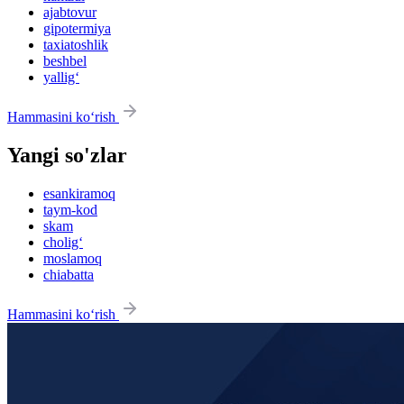
ajabtovur
gipotermiya
taxiatoshlik
beshbel
yallig‘
Hammasini ko‘rish
Yangi so'zlar
esankiramoq
taym-kod
skam
cholig‘
moslamoq
chiabatta
Hammasini ko‘rish