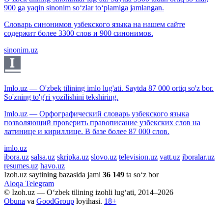
900 ga yaqin sinonim so‘zlar to‘plamiga jamlangan.
Словарь синонимов узбекского языка на нашем сайте
содержит более 3300 слов и 900 синонимов.
sinonim.uz
Imlo.uz — O'zbek tilining imlo lug'ati. Saytda 87 000 ortiq so'z bor.
So'zning to'g'ri yozilishini tekshiring.
Imlo.uz — Орфографический словарь узбекского языка
позволяющий проверить правописание узбекских слов на
латинице и кириллице. В базе более 87 000 слов.
imlo.uz
ibora.uz
salsa.uz
skripka.uz
slovo.uz
television.uz
vatt.uz
iboralar.uz
resumes.uz
havo.uz
Izoh.uz saytining bazasida jami
36 149
ta so‘z bor
Aloqa
Telegram
© Izoh.uz — O‘zbek tilining izohli lug‘ati, 2014–2026
Obuna
va
GoodGroup
loyihasi.
18+