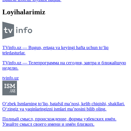
Loyihalarimiz
TVinfo.uz — Bugun, ertaga va keyingi hafta uchun to‘liq
teledasturlar.
TVinfo.uz — Телепрограмма на сегодня, завтра и ближайшую
неделю.
tvinfo.uz
O‘zbek Ismlarning to‘liq, batafsil ma’nosi, kelib chiqishi, shakllari.
O‘zingiz va yaqinlaringizni ismlari ma’nosini bilib oling.
Полный смысл, происхождение, формы узбекских имён.
Узнайте смысл своего имени и имён близких.