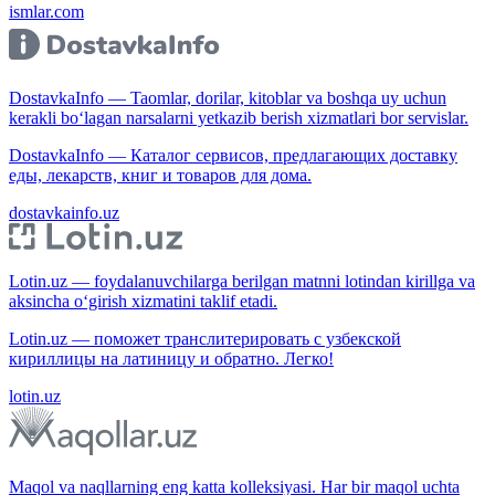
ismlar.com
DostavkaInfo — Taomlar, dorilar, kitoblar va boshqa uy uchun
kerakli bo‘lagan narsalarni yetkazib berish xizmatlari bor servislar.
DostavkaInfo — Каталог сервисов, предлагающих доставку
еды, лекарств, книг и товаров для дома.
dostavkainfo.uz
Lotin.uz — foydalanuvchilarga berilgan matnni lotindan kirillga va
aksincha o‘girish xizmatini taklif etadi.
Lotin.uz — поможет транслитерировать с узбекской
кириллицы на латиницу и обратно. Легко!
lotin.uz
Maqol va naqllarning eng katta kolleksiyasi. Har bir maqol uchta