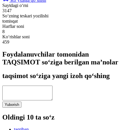
Ro‘yxatga qo‘shish
Saytdagi o‘rni
3147
So‘zning teskari yozilishi
tomisqat
Harflar soni
8
Ko‘rishlar soni
459
Foydalanuvchilar tomonidan
TAQSIMOT so‘ziga berilgan ma’nolar
taqsimot so‘ziga yangi izoh qo‘shing
Yuborish
Oldingi 10 ta so‘z
taqriban