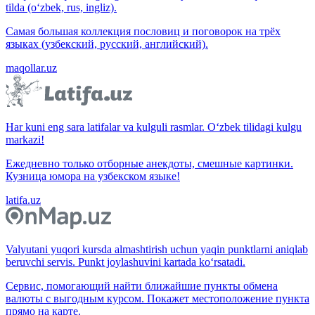
tilda (o‘zbek, rus, ingliz).
Самая большая коллекция пословиц и поговорок на трёх
языках (узбекский, русский, английский).
maqollar.uz
Har kuni eng sara latifalar va kulguli rasmlar. O‘zbek tilidagi kulgu
markazi!
Ежедневно только отборные анекдоты, смешные картинки.
Кузница юмора на узбекском языке!
latifa.uz
Valyutani yuqori kursda almashtirish uchun yaqin punktlarni aniqlab
beruvchi servis. Punkt joylashuvini kartada ko‘rsatadi.
Сервис, помогающий найти ближайшие пункты обмена
валюты с выгодным курсом. Покажет местоположение пункта
прямо на карте.