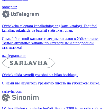
onmap.uz
O‘zbekcha telegram kanallarining eng katta katalogi. Faqt faol
kanallar, ruknlarda va batafsil statistikasi bilan.
Самый большой каталог телеграм каналов в Узбекистане.
Только активные каналы по категориям и с подробной
статистикой.
uztelegram.com
O‘zbek tilida savodli yozishni biz bilan boshlang.
С нами вы научитесь грамотно писать на узбекском языке.
sarlavha.com
O‘zbek tilining sinonimlar lug‘ati. Saytda 3300 tadan ortiq so‘zlar,