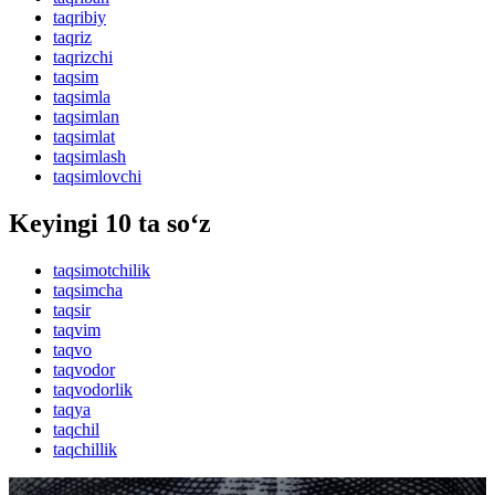
taqribiy
taqriz
taqrizchi
taqsim
taqsimla
taqsimlan
taqsimlat
taqsimlash
taqsimlovchi
Keyingi 10 ta so‘z
taqsimotchilik
taqsimcha
taqsir
taqvim
taqvo
taqvodor
taqvodorlik
taqya
taqchil
taqchillik