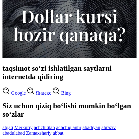
taqsimot so‘zi ishlatilgan saytlarni
internetda qidiring
Google
Яндекс
Bing
Siz uchun qiziq bo‘lishi mumkin bo‘lgan
so‘zlar
abjaq
Merkuriy
achchiqlan
achchiqlantir
abadiyan
abraziv
abadulabad
Zamaxshariy
abbat