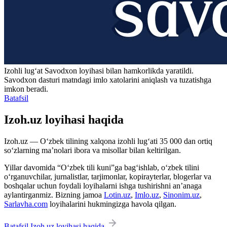
Izohli lugʻat
Savodxon
loyihasi bilan hamkorlikda yaratildi.
Savodxon dasturi matndagi imlo xatolarini aniqlash va tuzatishga
imkon beradi.
Batafsil
Izoh.uz loyihasi haqida
Izoh.uz — O‘zbek tilining xalqona izohli lug‘ati 35 000 dan ortiq
so‘zlarning ma’nolari ibora va misollar bilan keltirilgan.
Yillar davomida “O‘zbek tili kuni”ga bag‘ishlab, o‘zbek tilini
o‘rganuvchilar, jurnalistlar, tarjimonlar, kopirayterlar, blogerlar va
boshqalar uchun foydali loyihalarni ishga tushirishni an’anaga
aylantirganmiz. Bizning jamoa
Lotin.uz
,
Imlo.uz
,
Sinonim.uz
,
Sarlavha.com
loyihalarini hukmingizga havola qilgan.
Batafsil Izoh.uz loyihasi haqida