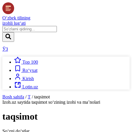
O‘zbek tilining
izohli lug‘ati
ЎЗ
Top 100
Ro‘yxat
Kirish
Lotin.uz
Bosh sahifa
/
T
/
taqsimot
Izoh.uz
saytida
taqsimot
so‘zining izohi va ma’nolari
taqsimot
So‘zni do‘stlar