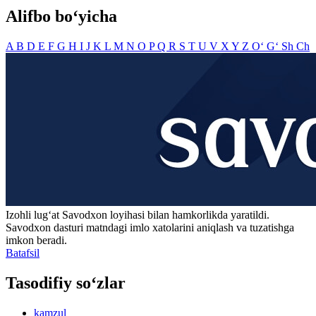
Alifbo bo‘yicha
A
B
D
E
F
G
H
I
J
K
L
M
N
O
P
Q
R
S
T
U
V
X
Y
Z
O‘
G‘
Sh
Ch
Izohli lugʻat
Savodxon
loyihasi bilan hamkorlikda yaratildi.
Savodxon dasturi matndagi imlo xatolarini aniqlash va tuzatishga
imkon beradi.
Batafsil
Tasodifiy so‘zlar
kamzul