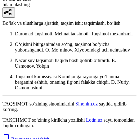
bilan ulashing
ot
Boʻlak va ulushlarga ajratish, taqsim ishi; taqsimlash, boʻlish.
Daromad taqsimoti. Mehnat taqsimoti. Taqsimot mexanizmi.
Oʻqishni bitirganimdan soʻng, taqsimot boʻyicha
yuborishgandi.
O. Moʻminov, Xiyobondagi uch uchrashuv
Nazar suv taqsimoti haqida bosh qotirib oʻtirardi.
E.
Usmonov, Yolqin
Taqsimot komissiyasi Komiljonga rayonga yoʻllanma
berganini eshitib, onaning figʻoni falakka chiqdi.
D. Nuriy,
Osmon ustuni
TAQSIMOT
so‘zining sinonimlarini
Sinonim.uz
saytida qidirib
ko‘ring.
ТАҚСИМОТ
so‘zining kirillcha yozilishi
Lotin.uz
sayti tomonidan
taqdim qilingan.