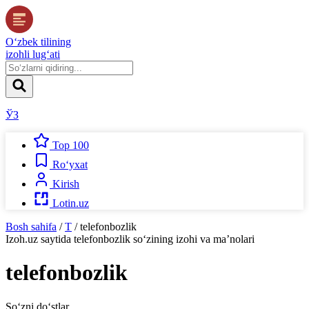
O‘zbek tilining
izohli lug‘ati
ЎЗ
Top 100
Ro‘yxat
Kirish
Lotin.uz
Bosh sahifa
/
T
/
telefonbozlik
Izoh.uz
saytida
telefonbozlik
so‘zining izohi va ma’nolari
telefonbozlik
So‘zni do‘stlar