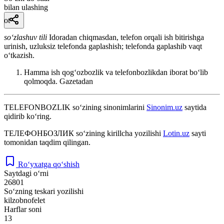
bilan ulashing
ot
so‘zlashuv tili
Idoradan chiqmasdan, telefon orqali ish bitirishga
urinish, uzluksiz telefonda gaplashish; telefonda gaplashib vaqt
oʻtkazish.
Hamma ish qogʻozbozlik va telefonbozlikdan iborat boʻlib
qolmoqda.
Gazetadan
TELEFONBOZLIK
so‘zining sinonimlarini
Sinonim.uz
saytida
qidirib ko‘ring.
ТЕЛЕФОНБОЗЛИК
so‘zining kirillcha yozilishi
Lotin.uz
sayti
tomonidan taqdim qilingan.
Ro‘yxatga qo‘shish
Saytdagi o‘rni
26801
So‘zning teskari yozilishi
kilzobnofelet
Harflar soni
13