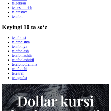
teleekran
teleeshittirish
telefestival
telefon
Keyingi 10 ta so‘z
telefonist
telefonistka
telefoniya
telefonlash
telefonlashtir
telefonlashtiril
telefonogramma
telefonchi
telegraf
telegrafist