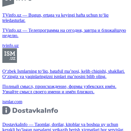
TVinfo.uz — Bugun, ertaga va keyingi hafta uchun to‘liq
teledasturlar.
TVinfo.uz — Телепрограмма на сегодня, завтра и ближайшую
неделю.
tvinfo.uz
O‘zbek Ismlarning to‘liq, batafsil ma’nosi, kelib chiqishi, shakllari.
O‘zingiz va yaqinlaringizni ismlari ma’nosini bilib oling.
Полный смысл, происхождение, формы узбекских имён.
Узнайте смысл своего имени и имён близких.
ismlar.com
DostavkaInfo — Taomlar, dorilar, kitoblar va boshqa uy uchun
kerakli bo‘lagan narsalarni yetkazib berish xizmatlari bor servislar.