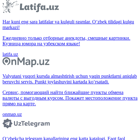
Har kuni eng sara latifalar va kulguli rasmlar. O‘zbek tilidagi kulgu
markazi!
Ежедневно только отборные анекдоты, смешные картинки.
Кузница юмора на узбекском языке!
latifa.uz
Valyutani yuqori kursda almashtirish uchun yaqin punktlarni aniqlab
beruvchi servis. Punkt joylashuvini kartada ko‘rsatadi.
Сервис, помогающий найти ближайшие пункты обмена
валюты с выгодным курсом. Покажет местоположение пункта
прямо на карте.
onmap.uz
O‘zbekcha telegram kanallarining eng katta katalogi. Faqt faol