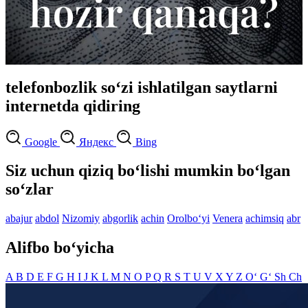
telefonbozlik so‘zi ishlatilgan saytlarni
internetda qidiring
Google
Яндекс
Bing
Siz uchun qiziq bo‘lishi mumkin bo‘lgan
so‘zlar
abajur
abdol
Nizomiy
abgorlik
achin
Orolbo‘yi
Venera
achimsiq
abr
Alifbo bo‘yicha
A
B
D
E
F
G
H
I
J
K
L
M
N
O
P
Q
R
S
T
U
V
X
Y
Z
O‘
G‘
Sh
Ch