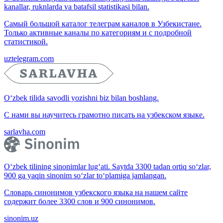
kanallar, ruknlarda va batafsil statistikasi bilan.
Самый большой каталог телеграм каналов в Узбекистане.
Только активные каналы по категориям и с подробной
статистикой.
uztelegram.com
O‘zbek tilida savodli yozishni biz bilan boshlang.
С нами вы научитесь грамотно писать на узбекском языке.
sarlavha.com
O‘zbek tilining sinonimlar lug‘ati. Saytda 3300 tadan ortiq so‘zlar,
900 ga yaqin sinonim so‘zlar to‘plamiga jamlangan.
Словарь синонимов узбекского языка на нашем сайте
содержит более 3300 слов и 900 синонимов.
sinonim.uz