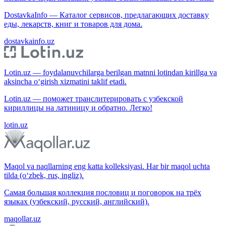
DostavkaInfo — Каталог сервисов, предлагающих доставку
еды, лекарств, книг и товаров для дома.
dostavkainfo.uz
Lotin.uz — foydalanuvchilarga berilgan matnni lotindan kirillga va
aksincha o‘girish xizmatini taklif etadi.
Lotin.uz — поможет транслитерировать с узбекской
кириллицы на латиницу и обратно. Легко!
lotin.uz
Maqol va naqllarning eng katta kolleksiyasi. Har bir maqol uchta
tilda (o‘zbek, rus, ingliz).
Самая большая коллекция пословиц и поговорок на трёх
языках (узбекский, русский, английский).
maqollar.uz