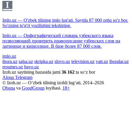
Imlo.uz — O'zbek tilining imlo lug'ati. Saytda 87 000 ortiq so'z bor.
So'zning to'g'ri yozilishini tekshiring.
Imlo.uz — Орфографический словарь узбекского языка
позволяющий проверить правописание узбекских слов на
латинице и кириллице. В базе более 87 000 слов.
imlo.uz
ibora.uz
salsa.uz
skripka.uz
slovo.uz
television.uz
vatt.uz
iboralar.uz
resumes.uz
havo.uz
Izoh.uz saytining bazasida jami
36 162
ta so‘z bor
Aloqa
Telegram
© Izoh.uz — O‘zbek tilining izohli lug‘ati, 2014–2026
Obuna
va
GoodGroup
loyihasi.
18+