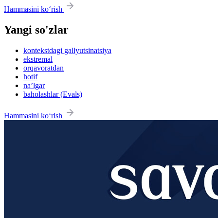
Hammasini ko‘rish
Yangi so'zlar
kontekstdagi gallyutsinatsiya
ekstremal
orqavoratdan
hotif
na’lgar
baholashlar (Evals)
Hammasini ko‘rish