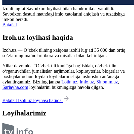
Izohli lugʻat
Savodxon
loyihasi bilan hamkorlikda yaratildi.
Savodxon dasturi matndagi imlo xatolarini aniqlash va tuzatishga
imkon beradi.
Batafsil
Izoh.uz loyihasi haqida
Izoh.uz — O‘zbek tilining xalqona izohli lug‘ati 35 000 dan ortiq
so‘zlarning ma’nolari ibora va misollar bilan keltirilgan.
Yillar davomida “O‘zbek tili kuni”ga bag‘ishlab, o‘zbek tilini
o‘rganuvchilar, jurnalistlar, tarjimonlar, kopirayterlar, blogerlar va
boshqalar uchun foydali loyihalarni ishga tushirishni an’anaga
aylantirganmiz. Bizning jamoa
Lotin.uz
,
Imlo.uz
,
Sinonim.uz
,
Sarlavha.com
loyihalarini hukmingizga havola qilgan.
Batafsil Izoh.uz loyihasi haqida
Loyihalarimiz