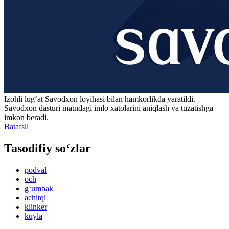
Izohli lugʻat
Savodxon
loyihasi bilan hamkorlikda yaratildi.
Savodxon dasturi matndagi imlo xatolarini aniqlash va tuzatishga
imkon beradi.
Batafsil
Tasodifiy so‘zlar
podval
och
g‘umbak
achitqi
klinker
kuyla