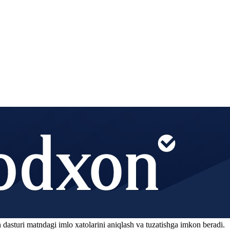
 dasturi matndagi imlo xatolarini aniqlash va tuzatishga imkon beradi.