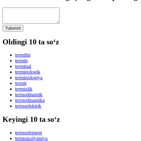
Yuborish
Oldingi 10 ta so‘z
termiltir
termin
terminal
terminologik
terminologiya
termit
termizlik
termodinamik
termodinamika
termoelektrik
Keyingi 10 ta so‘z
termoelement
termoizolyatsiya