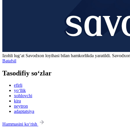
Izohli lugʻat
Savodxon
loyihasi bilan hamkorlikda yaratildi. Savodxon
Batafsil
Tasodifiy so‘zlar
efirli
yo‘llik
xohlovchi
kira
neytron
adaptatsiya
Hammasini ko‘rish