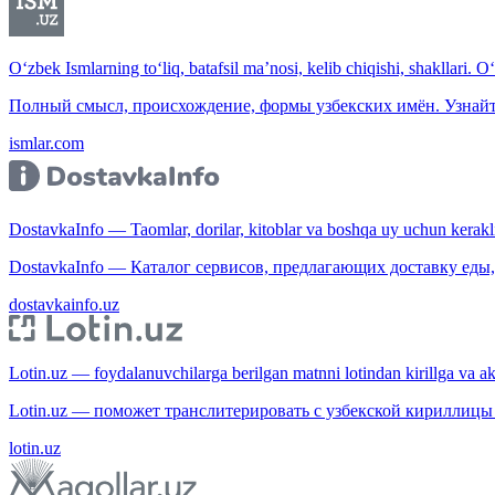
O‘zbek Ismlarning to‘liq, batafsil ma’nosi, kelib chiqishi, shakllari. O
Полный смысл, происхождение, формы узбекских имён. Узнайт
ismlar.com
DostavkaInfo — Taomlar, dorilar, kitoblar va boshqa uy uchun kerakli b
DostavkaInfo — Каталог сервисов, предлагающих доставку еды, 
dostavkainfo.uz
Lotin.uz — foydalanuvchilarga berilgan matnni lotindan kirillga va aksi
Lotin.uz — поможет транслитерировать с узбекской кириллицы 
lotin.uz