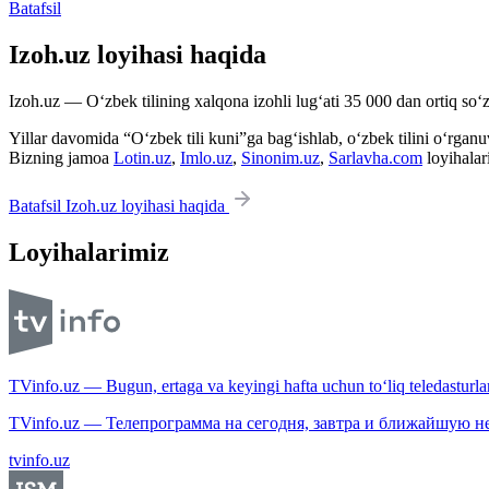
Batafsil
Izoh.uz loyihasi haqida
Izoh.uz — O‘zbek tilining xalqona izohli lug‘ati 35 000 dan ortiq so‘zl
Yillar davomida “O‘zbek tili kuni”ga bag‘ishlab, o‘zbek tilini o‘rganuvc
Bizning jamoa
Lotin.uz
,
Imlo.uz
,
Sinonim.uz
,
Sarlavha.com
loyihalar
Batafsil Izoh.uz loyihasi haqida
Loyihalarimiz
TVinfo.uz — Bugun, ertaga va keyingi hafta uchun to‘liq teledasturlar
TVinfo.uz — Телепрограмма на сегодня, завтра и ближайшую н
tvinfo.uz