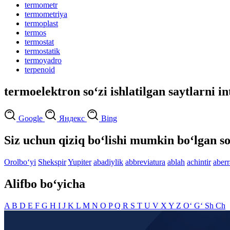
termometr
termometriya
termoplast
termos
termostat
termostatik
termoyadro
terpenoid
termoelektron so‘zi ishlatilgan saytlarni i
Google
Яндекс
Bing
Siz uchun qiziq bo‘lishi mumkin bo‘lgan so
Orolbo‘yi
Shekspir
Yupiter
abadiylik
abbreviatura
ablah
achintir
aberr
Alifbo bo‘yicha
A
B
D
E
F
G
H
I
J
K
L
M
N
O
P
Q
R
S
T
U
V
X
Y
Z
O‘
G‘
Sh
Ch