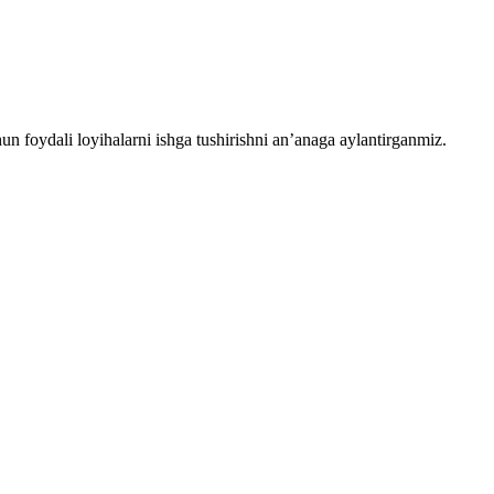
chun foydali loyihalarni ishga tushirishni an’anaga aylantirganmiz.