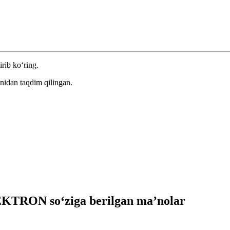
irib ko‘ring.
nidan taqdim qilingan.
TRON so‘ziga berilgan ma’nolar