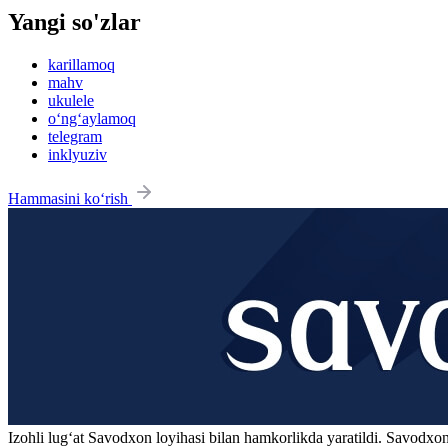
Yangi so'zlar
karillamoq
mahv
ukulele
o‘ng‘aylamoq
telegram
inklyuziv
Hammasini ko‘rish
Izohli lugʻat
Savodxon
loyihasi bilan hamkorlikda yaratildi. Savodxon