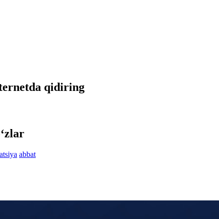
nternetda qidiring
‘zlar
atsiya
abbat