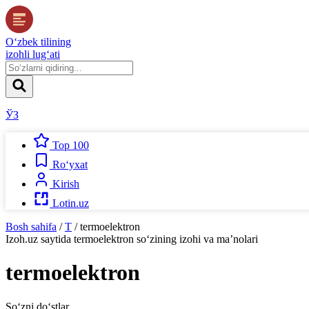
O‘zbek tilining
izohli lug‘ati
ЎЗ
Top 100
Ro‘yxat
Kirish
Lotin.uz
Bosh sahifa
/
T
/
termoelektron
Izoh.uz
saytida
termoelektron
so‘zining izohi va ma’nolari
termoelektron
So‘zni do‘stlar