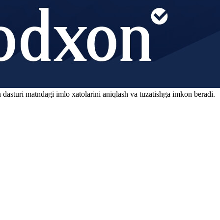
 dasturi matndagi imlo xatolarini aniqlash va tuzatishga imkon beradi.