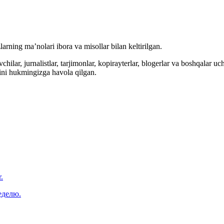
arning ma’nolari ibora va misollar bilan keltirilgan.
hilar, jurnalistlar, tarjimonlar, kopirayterlar, blogerlar va boshqalar u
ini hukmingizga havola qilgan.
.
еделю.