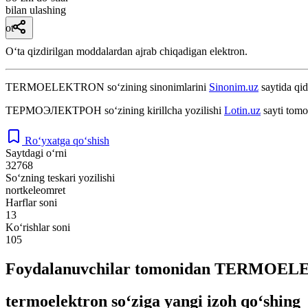
bilan ulashing
ot
Oʻta qizdirilgan moddalardan ajrab chiqadigan elektron.
TERMOELEKTRON
so‘zining sinonimlarini
Sinonim.uz
saytida qid
ТЕРМОЭЛЕКТРОН
so‘zining kirillcha yozilishi
Lotin.uz
sayti tomo
Ro‘yxatga qo‘shish
Saytdagi o‘rni
32768
So‘zning teskari yozilishi
nortkeleomret
Harflar soni
13
Ko‘rishlar soni
105
Foydalanuvchilar tomonidan TERMOELEK
termoelektron so‘ziga yangi izoh qo‘shing