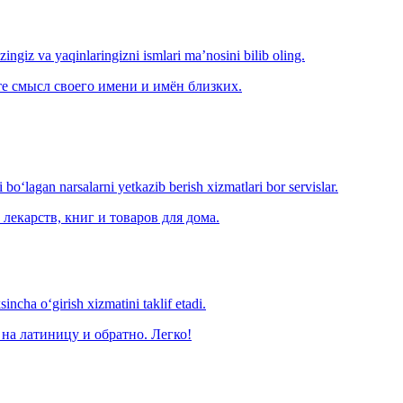
‘zingiz va yaqinlaringizni ismlari ma’nosini bilib oling.
е смысл своего имени и имён близких.
o‘lagan narsalarni yetkazib berish xizmatlari bor servislar.
лекарств, книг и товаров для дома.
ncha o‘girish xizmatini taklif etadi.
на латиницу и обратно. Легко!