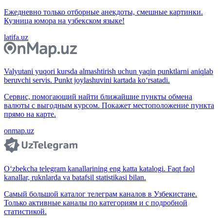
Ежедневно только отборные анекдоты, смешные картинки.
Кузница юмора на узбекском языке!
latifa.uz
Valyutani yuqori kursda almashtirish uchun yaqin punktlarni aniqlab
beruvchi servis. Punkt joylashuvini kartada ko‘rsatadi.
Сервис, помогающий найти ближайшие пункты обмена
валюты с выгодным курсом. Покажет местоположение пункта
прямо на карте.
onmap.uz
O‘zbekcha telegram kanallarining eng katta katalogi. Faqt faol
kanallar, ruknlarda va batafsil statistikasi bilan.
Самый большой каталог телеграм каналов в Узбекистане.
Только активные каналы по категориям и с подробной
статистикой.