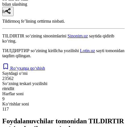
bilan ulashing
fe’l
Tildirmoq feʼlining orttirma nisbati.
TILDIRTIR
so‘zining sinonimlarini
Sinonim.uz
saytida qidirib
ko‘ring.
ТИЛДИРТИР
so‘zining kirillcha yozilishi
Lotin.uz
sayti tomonidan
taqdim qilingan.
Ro‘yxatga qo‘shish
Saytdagi o‘rni
23562
So‘zning teskari yozilishi
ritridlit
Harflar soni
9
Ko‘rishlar soni
117
Foydalanuvchilar tomonidan TILDIRTIR