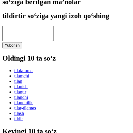
so‘ziga berilgan ma’nolar
tildirtir so‘ziga yangi izoh qo‘shing
Yuborish
Oldingi 10 ta so‘z
tilaknoma
tilamchi
tilan
tilanish
tilantir
tilanchi
tilanchilik
tilar-tilamas
tilash
tildir
Keyingi 10 ta so‘z