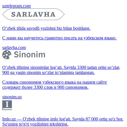
uztelegram.com
O‘zbek tilida savodli yozishni biz bilan boshlang.
С нами вы научитесь грамотно писать на узбекском языке.
sarlavha.com
O‘zbek tilining sinonimlar lug‘ati. Saytda 3300 tadan ortiq so‘zlar,
900 ga yaqin sinonim so‘zlar to‘plamiga jamlangan.
Словарь синонимов узбекского языка на нашем сайте
содержит более 3300 слов и 900 синонимов.
sinonim.uz
Imlo.uz — O'zbek tilining imlo lug'ati. Saytda 87 000 ortiq so'z bor.
So'zning to'g'ri yozilishini tekshiring.