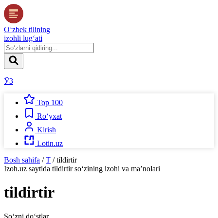
O‘zbek tilining
izohli lug‘ati
ЎЗ
Top 100
Ro‘yxat
Kirish
Lotin.uz
Bosh sahifa
/
T
/
tildirtir
Izoh.uz
saytida
tildirtir
so‘zining izohi va ma’nolari
tildirtir
So‘zni do‘stlar