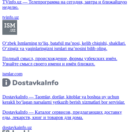
TVinfo.uz — Телепрограмма на сегодня, завтра и ближайшую
неделю.
tvinfo.uz
O‘zbek Ismlarning to‘liq, batafsil ma’nosi, kelib chiqishi, shakllari.
O‘zingiz va yaqinlaringizni ismlari ma’nosini bilib oling.
Полный смысл, происхождение, формы узбекских имён.
Узнайте смысл своего имени и имён близких.
ismlar.com
DostavkaInfo — Taomlar, dorilar, kitoblar va boshqa uy uchun
kerakli bo‘lagan narsalarni yetkazib berish xizmatlari bor servislar.
DostavkaInfo — Каталог сервисов, предлагающих доставку
еды, лекарств, книг и товаров для дома.
dostavkainfo.uz