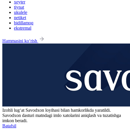
xeyter
tiynat
ukulele
netiket
bidillamoq
ekstremal
Hammasini ko‘rish
Izohli lugʻat
Savodxon
loyihasi bilan hamkorlikda yaratildi.
Savodxon dasturi matndagi imlo xatolarini aniqlash va tuzatishga
imkon beradi.
Batafsil