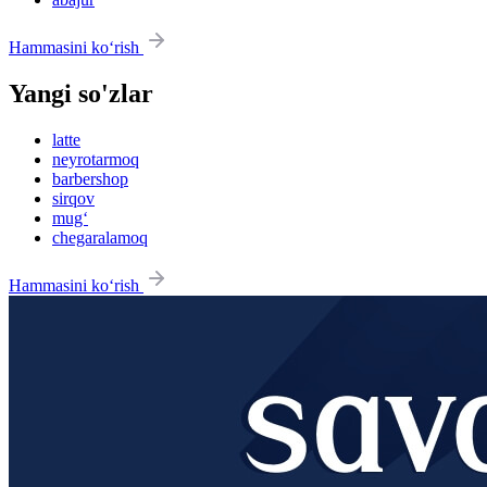
Hammasini ko‘rish
Yangi so'zlar
latte
neyrotarmoq
barbershop
sirqov
mug‘
chegaralamoq
Hammasini ko‘rish