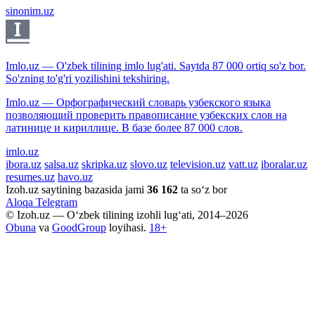
sinonim.uz
Imlo.uz — O'zbek tilining imlo lug'ati. Saytda 87 000 ortiq so'z bor.
So'zning to'g'ri yozilishini tekshiring.
Imlo.uz — Орфографический словарь узбекского языка
позволяющий проверить правописание узбекских слов на
латинице и кириллице. В базе более 87 000 слов.
imlo.uz
ibora.uz
salsa.uz
skripka.uz
slovo.uz
television.uz
vatt.uz
iboralar.uz
resumes.uz
havo.uz
Izoh.uz saytining bazasida jami
36 162
ta so‘z bor
Aloqa
Telegram
© Izoh.uz — O‘zbek tilining izohli lug‘ati, 2014–2026
Obuna
va
GoodGroup
loyihasi.
18+