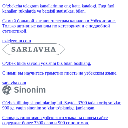
O‘zbekcha telegram kanallarining eng katta katalogi. Faqt faol
kanallar, ruknlarda va batafsil statistikasi bilan.
Самый большой каталог телеграм каналов в Узбекистане.
Только активные каналы по категориям и с подробной
статистикой.
uztelegram.com
O‘zbek tilida savodli yozishni biz bilan boshlang.
С нами вы научитесь грамотно писать на узбекском языке.
sarlavha.com
O‘zbek tilining sinonimlar lug‘ati. Saytda 3300 tadan ortiq so‘zlar,
900 ga yaqin sinonim so‘zlar to‘plamiga jamlangan.
Словарь синонимов узбекского языка на нашем сайте
содержит более 3300 слов и 900 синонимов.