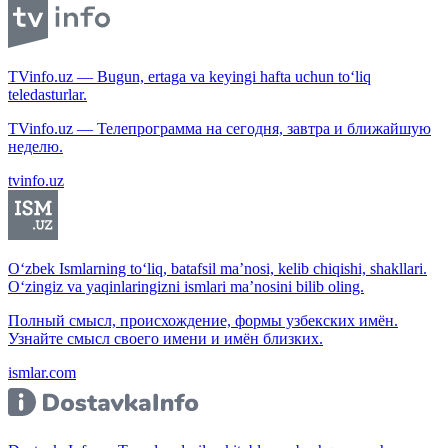
TVinfo.uz — Bugun, ertaga va keyingi hafta uchun to‘liq
teledasturlar.
TVinfo.uz — Телепрограмма на сегодня, завтра и ближайшую
неделю.
tvinfo.uz
O‘zbek Ismlarning to‘liq, batafsil ma’nosi, kelib chiqishi, shakllari.
O‘zingiz va yaqinlaringizni ismlari ma’nosini bilib oling.
Полный смысл, происхождение, формы узбекских имён.
Узнайте смысл своего имени и имён близких.
ismlar.com