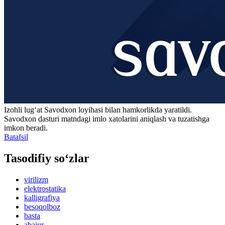
Izohli lugʻat
Savodxon
loyihasi bilan hamkorlikda yaratildi.
Savodxon dasturi matndagi imlo xatolarini aniqlash va tuzatishga
imkon beradi.
Batafsil
Tasodifiy so‘zlar
virilizm
elektrostatika
kalligrafiya
besoqolboz
basta
abajur