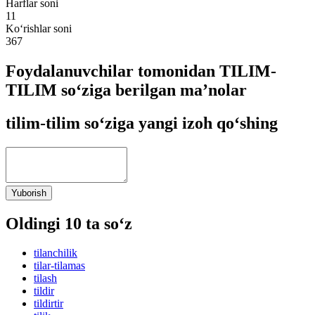
Harflar soni
11
Ko‘rishlar soni
367
Foydalanuvchilar tomonidan TILIM-
TILIM so‘ziga berilgan ma’nolar
tilim-tilim so‘ziga yangi izoh qo‘shing
Yuborish
Oldingi 10 ta so‘z
tilanchilik
tilar-tilamas
tilash
tildir
tildirtir