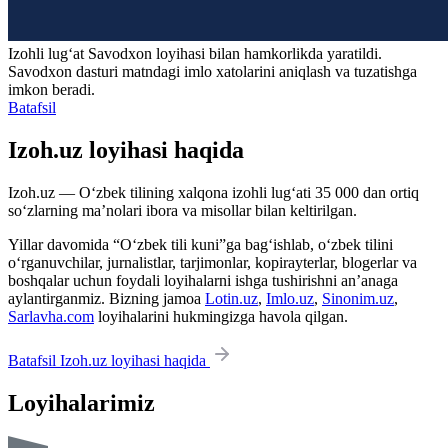
Izohli lugʻat
Savodxon
loyihasi bilan hamkorlikda yaratildi.
Savodxon dasturi matndagi imlo xatolarini aniqlash va tuzatishga
imkon beradi.
Batafsil
Izoh.uz loyihasi haqida
Izoh.uz — O‘zbek tilining xalqona izohli lug‘ati 35 000 dan ortiq
so‘zlarning ma’nolari ibora va misollar bilan keltirilgan.
Yillar davomida “O‘zbek tili kuni”ga bag‘ishlab, o‘zbek tilini
o‘rganuvchilar, jurnalistlar, tarjimonlar, kopirayterlar, blogerlar va
boshqalar uchun foydali loyihalarni ishga tushirishni an’anaga
aylantirganmiz. Bizning jamoa
Lotin.uz
,
Imlo.uz
,
Sinonim.uz
,
Sarlavha.com
loyihalarini hukmingizga havola qilgan.
Batafsil Izoh.uz loyihasi haqida
Loyihalarimiz