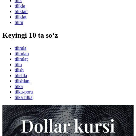
tilik
tilikla
tiliklan
tiliklat
tilim
Keyingi 10 ta so‘z
tilimla
tilimlan
tilimlat
tilin
tilish
tilishla
tilishlan
tilka
tilka-pora
tilka-tilka