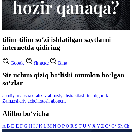
tilim-tilim so‘zi ishlatilgan saytlarni
internetda qidiring
Google
Яндекс
Bing
Siz uchun qiziq bo‘lishi mumkin bo‘lgan
so‘zlar
abadiyan
abstrakt
abxaz
abbosiy
abstraktlashtiril
abgorlik
Zamaxshariy
achchiqtosh
abonent
Alifbo bo‘yicha
A
B
D
E
F
G
H
I
J
K
L
M
N
O
P
Q
R
S
T
U
V
X
Y
Z
O‘
G‘
Sh
Ch