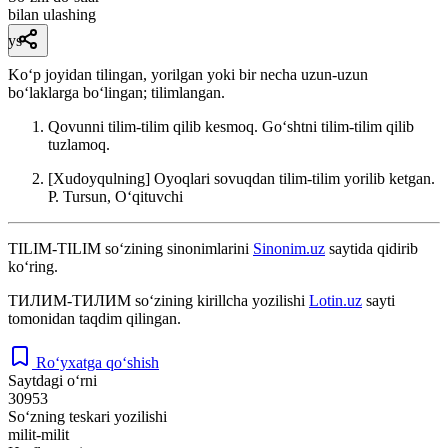
bilan ulashing
ys
Koʻp joyidan tilingan, yorilgan yoki bir necha uzun-uzun
boʻlaklarga boʻlingan; tilimlangan.
Qovunni tilim-tilim qilib kesmoq. Goʻshtni tilim-tilim qilib
tuzlamoq.
[Xudoyqulning] Oyoqlari sovuqdan tilim-tilim yorilib ketgan.
P. Tursun, Oʻqituvchi
TILIM-TILIM
so‘zining sinonimlarini
Sinonim.uz
saytida qidirib
ko‘ring.
ТИЛИМ-ТИЛИМ
so‘zining kirillcha yozilishi
Lotin.uz
sayti
tomonidan taqdim qilingan.
Ro‘yxatga qo‘shish
Saytdagi o‘rni
30953
So‘zning teskari yozilishi
milit-milit