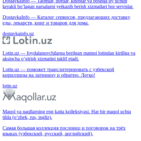
DostavkaInfo — Taomlar, dorilar, kitoblar va boshqa uy uchun
kerakli bo‘lagan narsalarni yetkazib berish xizmatlari bor servislar.
DostavkaInfo — Каталог сервисов, предлагающих доставку
еды, лекарств, книг и товаров для дома.
dostavkainfo.uz
Lotin.uz — foydalanuvchilarga berilgan matnni lotindan kirillga va
aksincha o‘girish xizmatini taklif etadi.
Lotin.uz — поможет транслитерировать с узбекской
кириллицы на латиницу и обратно. Легко!
lotin.uz
Maqol va naqllarning eng katta kolleksiyasi. Har bir maqol uchta
tilda (o‘zbek, rus, ingliz).
Самая большая коллекция пословиц и поговорок на трёх
языках (узбекский, русский, английский).