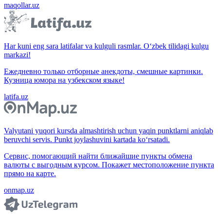
maqollar.uz
Har kuni eng sara latifalar va kulguli rasmlar. O‘zbek tilidagi kulgu
markazi!
Ежедневно только отборные анекдоты, смешные картинки.
Кузница юмора на узбекском языке!
latifa.uz
Valyutani yuqori kursda almashtirish uchun yaqin punktlarni aniqlab
beruvchi servis. Punkt joylashuvini kartada ko‘rsatadi.
Сервис, помогающий найти ближайшие пункты обмена
валюты с выгодным курсом. Покажет местоположение пункта
прямо на карте.
onmap.uz