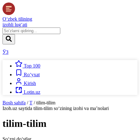
O‘zbek tilining
izohli lug‘ati
ЎЗ
Top 100
Ro‘yxat
Kirish
Lotin.uz
Bosh sahifa
/
T
/
tilim-tilim
Izoh.uz
saytida
tilim-tilim
so‘zining izohi va ma’nolari
tilim-tilim
So‘zni do‘stlar