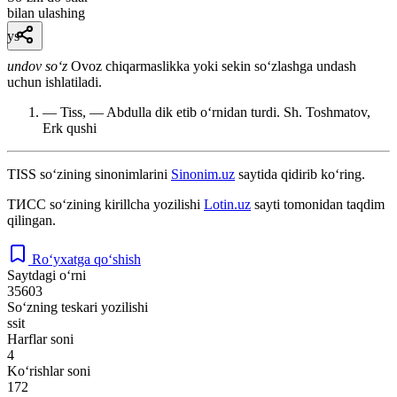
bilan ulashing
ys
undov so‘z
Ovoz chiqarmaslikka yoki sekin soʻzlashga undash
uchun ishlatiladi.
— Tiss, — Abdulla dik etib oʻrnidan turdi.
Sh. Toshmatov,
Erk qushi
TISS
so‘zining sinonimlarini
Sinonim.uz
saytida qidirib ko‘ring.
ТИСС
so‘zining kirillcha yozilishi
Lotin.uz
sayti tomonidan taqdim
qilingan.
Ro‘yxatga qo‘shish
Saytdagi o‘rni
35603
So‘zning teskari yozilishi
ssit
Harflar soni
4
Ko‘rishlar soni
172