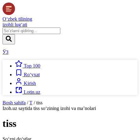
O‘zbek tilining
izohli lug‘ati
ЎЗ
Top 100
Ro‘yxat
Kirish
Lotin.uz
Bosh sahifa
/
T
/
tiss
Izoh.uz
saytida
tiss
so‘zining izohi va ma’nolari
tiss
So‘zni do‘stlar