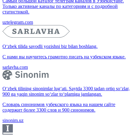
Самый большой каталог телеграм каналов в Узбекистане.
Только активные каналы по категориям и с подробной
статистикой.
uztelegram.com
O‘zbek tilida savodli yozishni biz bilan boshlang.
С нами вы научитесь грамотно писать на узбекском языке.
sarlavha.com
O‘zbek tilining sinonimlar lug‘ati. Saytda 3300 tadan ortiq so‘zlar,
900 ga yaqin sinonim so‘zlar to‘plamiga jamlangan.
Словарь синонимов узбекского языка на нашем сайте
содержит более 3300 слов и 900 синонимов.
sinonim.uz