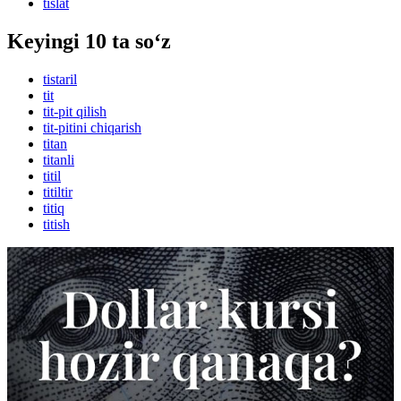
tislat
Keyingi 10 ta so‘z
tistaril
tit
tit-pit qilish
tit-pitini chiqarish
titan
titanli
titil
titiltir
titiq
titish