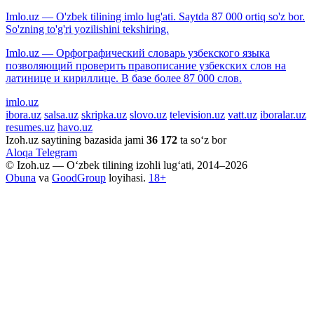
Imlo.uz — O'zbek tilining imlo lug'ati. Saytda 87 000 ortiq so'z bor.
So'zning to'g'ri yozilishini tekshiring.
Imlo.uz — Орфографический словарь узбекского языка
позволяющий проверить правописание узбекских слов на
латинице и кириллице. В базе более 87 000 слов.
imlo.uz
ibora.uz
salsa.uz
skripka.uz
slovo.uz
television.uz
vatt.uz
iboralar.uz
resumes.uz
havo.uz
Izoh.uz saytining bazasida jami
36 172
ta so‘z bor
Aloqa
Telegram
© Izoh.uz — O‘zbek tilining izohli lug‘ati, 2014–2026
Obuna
va
GoodGroup
loyihasi.
18+