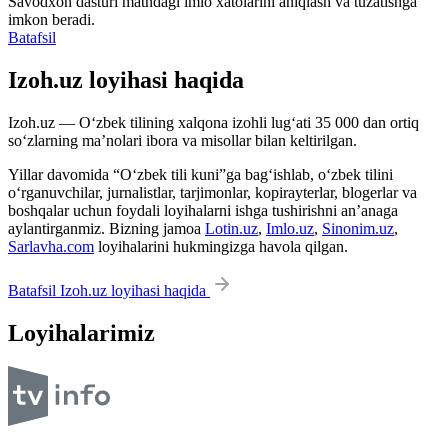
Savodxon dasturi matndagi imlo xatolarini aniqlash va tuzatishga
imkon beradi.
Batafsil
Izoh.uz loyihasi haqida
Izoh.uz — O‘zbek tilining xalqona izohli lug‘ati 35 000 dan ortiq
so‘zlarning ma’nolari ibora va misollar bilan keltirilgan.
Yillar davomida “O‘zbek tili kuni”ga bag‘ishlab, o‘zbek tilini
o‘rganuvchilar, jurnalistlar, tarjimonlar, kopirayterlar, blogerlar va
boshqalar uchun foydali loyihalarni ishga tushirishni an’anaga
aylantirganmiz. Bizning jamoa
Lotin.uz
,
Imlo.uz
,
Sinonim.uz
,
Sarlavha.com
loyihalarini hukmingizga havola qilgan.
Batafsil Izoh.uz loyihasi haqida
Loyihalarimiz