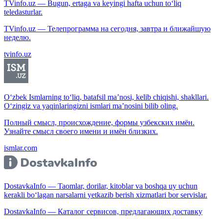
TVinfo.uz — Bugun, ertaga va keyingi hafta uchun to‘liq
teledasturlar.
TVinfo.uz — Телепрограмма на сегодня, завтра и ближайшую
неделю.
tvinfo.uz
O‘zbek Ismlarning to‘liq, batafsil ma’nosi, kelib chiqishi, shakllari.
O‘zingiz va yaqinlaringizni ismlari ma’nosini bilib oling.
Полный смысл, происхождение, формы узбекских имён.
Узнайте смысл своего имени и имён близких.
ismlar.com
DostavkaInfo — Taomlar, dorilar, kitoblar va boshqa uy uchun
kerakli bo‘lagan narsalarni yetkazib berish xizmatlari bor servislar.
DostavkaInfo — Каталог сервисов, предлагающих доставку