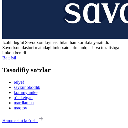
Izohli lugʻat
Savodxon
loyihasi bilan hamkorlikda yaratildi.
Savodxon dasturi matndagi imlo xatolarini aniqlash va tuzatishga
imkon beradi.
Batafsil
Tasodifiy so‘zlar
relyef
sayxunobodlik
kommyunike
o‘taketgan
mardlarcha
maqtov
Hammasini ko‘rish