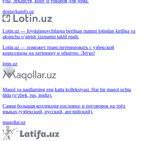
еды, лекарств, книг и товаров для дома.
dostavkainfo.uz
Lotin.uz — foydalanuvchilarga berilgan matnni lotindan kirillga va
aksincha o‘girish xizmatini taklif etadi.
Lotin.uz — поможет транслитерировать с узбекской
кириллицы на латиницу и обратно. Легко!
lotin.uz
Maqol va naqllarning eng katta kolleksiyasi. Har bir maqol uchta
tilda (o‘zbek, rus, ingliz).
Самая большая коллекция пословиц и поговорок на трёх
языках (узбекский, русский, английский).
maqollar.uz