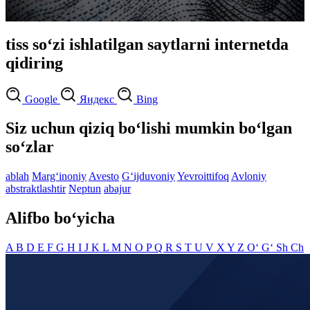
tiss so‘zi ishlatilgan saytlarni internetda
qidiring
Google
Яндекс
Bing
Siz uchun qiziq bo‘lishi mumkin bo‘lgan
so‘zlar
ablah
Marg‘inoniy
Avesto
G‘ijduvoniy
Yevroittifoq
Avloniy
abstraktlashtir
Neptun
abajur
Alifbo bo‘yicha
A
B
D
E
F
G
H
I
J
K
L
M
N
O
P
Q
R
S
T
U
V
X
Y
Z
O‘
G‘
Sh
Ch