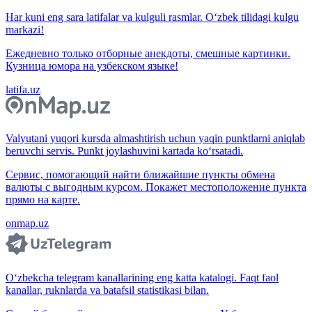
Har kuni eng sara latifalar va kulguli rasmlar. O‘zbek tilidagi kulgu
markazi!
Ежедневно только отборные анекдоты, смешные картинки.
Кузница юмора на узбекском языке!
latifa.uz
Valyutani yuqori kursda almashtirish uchun yaqin punktlarni aniqlab
beruvchi servis. Punkt joylashuvini kartada ko‘rsatadi.
Сервис, помогающий найти ближайшие пункты обмена
валюты с выгодным курсом. Покажет местоположение пункта
прямо на карте.
onmap.uz
O‘zbekcha telegram kanallarining eng katta katalogi. Faqt faol
kanallar, ruknlarda va batafsil statistikasi bilan.