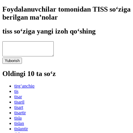
Foydalanuvchilar tomonidan TISS so‘ziga
berilgan ma’nolar
tiss so‘ziga yangi izoh qo‘shing
Yuborish
Oldingi 10 ta so‘z
tirg‘anchiq
tis
tisar
tisaril
tisart
tisartir
tisla
tislan
tislantir