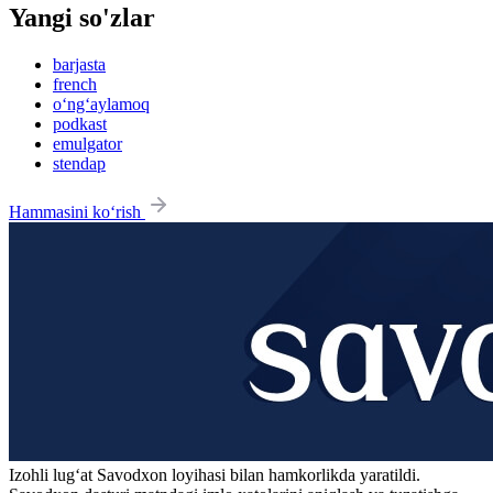
Yangi so'zlar
barjasta
french
o‘ng‘aylamoq
podkast
emulgator
stendap
Hammasini ko‘rish
Izohli lugʻat
Savodxon
loyihasi bilan hamkorlikda yaratildi.