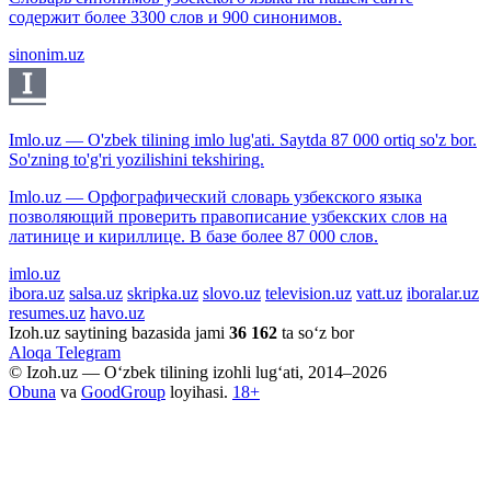
содержит более 3300 слов и 900 синонимов.
sinonim.uz
Imlo.uz — O'zbek tilining imlo lug'ati. Saytda 87 000 ortiq so'z bor.
So'zning to'g'ri yozilishini tekshiring.
Imlo.uz — Орфографический словарь узбекского языка
позволяющий проверить правописание узбекских слов на
латинице и кириллице. В базе более 87 000 слов.
imlo.uz
ibora.uz
salsa.uz
skripka.uz
slovo.uz
television.uz
vatt.uz
iboralar.uz
resumes.uz
havo.uz
Izoh.uz saytining bazasida jami
36 162
ta so‘z bor
Aloqa
Telegram
© Izoh.uz — O‘zbek tilining izohli lug‘ati, 2014–2026
Obuna
va
GoodGroup
loyihasi.
18+