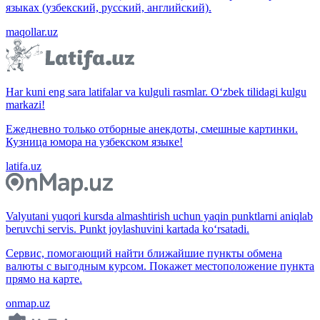
языках (узбекский, русский, английский).
maqollar.uz
Har kuni eng sara latifalar va kulguli rasmlar. O‘zbek tilidagi kulgu
markazi!
Ежедневно только отборные анекдоты, смешные картинки.
Кузница юмора на узбекском языке!
latifa.uz
Valyutani yuqori kursda almashtirish uchun yaqin punktlarni aniqlab
beruvchi servis. Punkt joylashuvini kartada ko‘rsatadi.
Сервис, помогающий найти ближайшие пункты обмена
валюты с выгодным курсом. Покажет местоположение пункта
прямо на карте.
onmap.uz