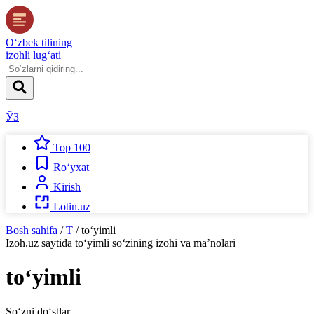
O‘zbek tilining
izohli lug‘ati
ЎЗ
Top 100
Ro‘yxat
Kirish
Lotin.uz
Bosh sahifa
/
T
/
to‘yimli
Izoh.uz
saytida
to‘yimli
so‘zining izohi va ma’nolari
to‘yimli
So‘zni do‘stlar