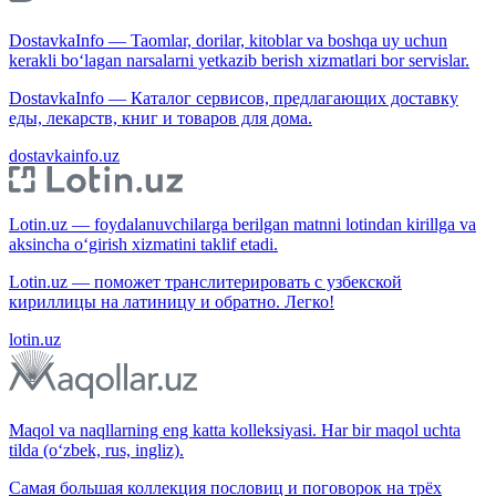
DostavkaInfo — Taomlar, dorilar, kitoblar va boshqa uy uchun
kerakli bo‘lagan narsalarni yetkazib berish xizmatlari bor servislar.
DostavkaInfo — Каталог сервисов, предлагающих доставку
еды, лекарств, книг и товаров для дома.
dostavkainfo.uz
Lotin.uz — foydalanuvchilarga berilgan matnni lotindan kirillga va
aksincha o‘girish xizmatini taklif etadi.
Lotin.uz — поможет транслитерировать с узбекской
кириллицы на латиницу и обратно. Легко!
lotin.uz
Maqol va naqllarning eng katta kolleksiyasi. Har bir maqol uchta
tilda (o‘zbek, rus, ingliz).
Самая большая коллекция пословиц и поговорок на трёх