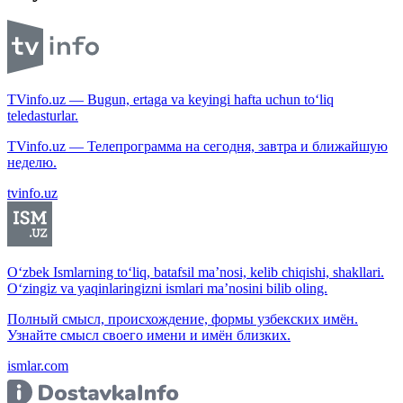
TVinfo.uz — Bugun, ertaga va keyingi hafta uchun to‘liq
teledasturlar.
TVinfo.uz — Телепрограмма на сегодня, завтра и ближайшую
неделю.
tvinfo.uz
O‘zbek Ismlarning to‘liq, batafsil ma’nosi, kelib chiqishi, shakllari.
O‘zingiz va yaqinlaringizni ismlari ma’nosini bilib oling.
Полный смысл, происхождение, формы узбекских имён.
Узнайте смысл своего имени и имён близких.
ismlar.com