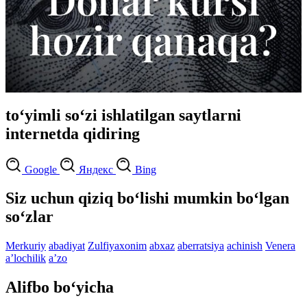
to‘yimli so‘zi ishlatilgan saytlarni
internetda qidiring
Google
Яндекс
Bing
Siz uchun qiziq bo‘lishi mumkin bo‘lgan
so‘zlar
Merkuriy
abadiyat
Zulfiyaxonim
abxaz
aberratsiya
achinish
Venera
aʼlochilik
aʼzo
Alifbo bo‘yicha