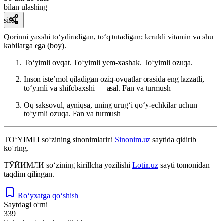
bilan ulashing
sifat
Qorinni yaxshi toʻydiradigan, toʻq tutadigan; kerakli vitamin va shu
kabilarga ega (boy).
Toʻyimli ovqat. Toʻyimli yem-xashak. Toʻyimli ozuqa.
Inson isteʼmol qiladigan oziq-ovqatlar orasida eng lazzatli,
toʻyimli va shifobaxshi — asal.
Fan va turmush
Oq saksovul, ayniqsa, uning urugʻi qoʻy-echkilar uchun
toʻyimli ozuqa.
Fan va turmush
TO‘YIMLI
so‘zining sinonimlarini
Sinonim.uz
saytida qidirib
ko‘ring.
ТЎЙИМЛИ
so‘zining kirillcha yozilishi
Lotin.uz
sayti tomonidan
taqdim qilingan.
Ro‘yxatga qo‘shish
Saytdagi o‘rni
339