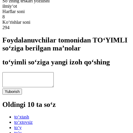
So‘zning teskari yozilishi
ilmiy‘ot
Harflar soni
8
Ko‘rishlar soni
294
Foydalanuvchilar tomonidan TO‘YIMLI
so‘ziga berilgan ma’nolar
to‘yimli so‘ziga yangi izoh qo‘shing
Yuborish
Oldingi 10 ta so‘z
to‘xtash
to‘xtovsiz
to‘y
to‘y