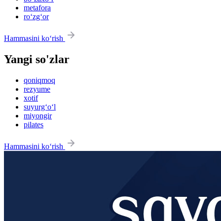
metafora
ro‘zg‘or
Hammasini ko‘rish
Yangi so'zlar
qoniqmoq
rezyume
xotif
suyurg‘o‘l
miyongir
pilates
Hammasini ko‘rish