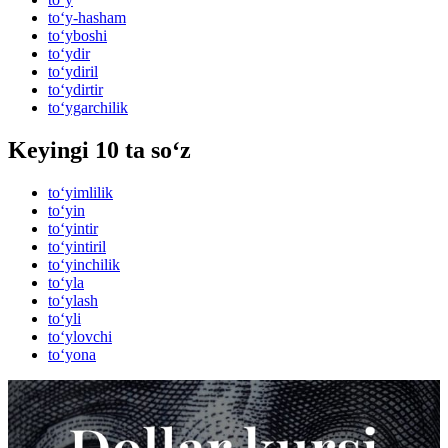
to‘y-hasham
to‘yboshi
to‘ydir
to‘ydiril
to‘ydirtir
to‘ygarchilik
Keyingi 10 ta so‘z
to‘yimlilik
to‘yin
to‘yintir
to‘yintiril
to‘yinchilik
to‘yla
to‘ylash
to‘yli
to‘ylovchi
to‘yona