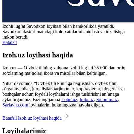
Izohli lugʻat
Savodxon
loyihasi bilan hamkorlikda yaratildi.
Savodxon dasturi matndagi imlo xatolarini aniqlash va tuzatishga
imkon beradi.
Batafsil
Izoh.uz loyihasi haqida
Izoh.uz — O‘zbek tilining xalqona izohli lug‘ati 35 000 dan ortiq
so‘zlarning ma’nolari ibora va misollar bilan keltirilgan.
Yillar davomida “O‘zbek tili kuni”ga bag‘ishlab, o‘zbek tilini
o‘rganuvchilar, jurnalistlar, tarjimonlar, kopirayterlar, blogerlar va
boshqalar uchun foydali loyihalarni ishga tushirishni an’anaga
aylantirganmiz. Bizning jamoa
Lotin.uz
,
Imlo.uz
,
Sinonim.uz
,
Sarlavha.com
loyihalarini hukmingizga havola qilgan.
Batafsil Izoh.uz loyihasi haqida
Loyihalarimiz