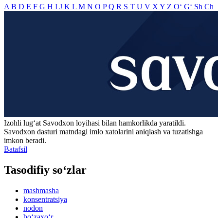
A
B
D
E
F
G
H
I
J
K
L
M
N
O
P
Q
R
S
T
U
V
X
Y
Z
O‘
G‘
Sh
Ch
Izohli lugʻat
Savodxon
loyihasi bilan hamkorlikda yaratildi.
Savodxon dasturi matndagi imlo xatolarini aniqlash va tuzatishga
imkon beradi.
Batafsil
Tasodifiy so‘zlar
mashmasha
konsentratsiya
nodon
bo‘zaxo‘r