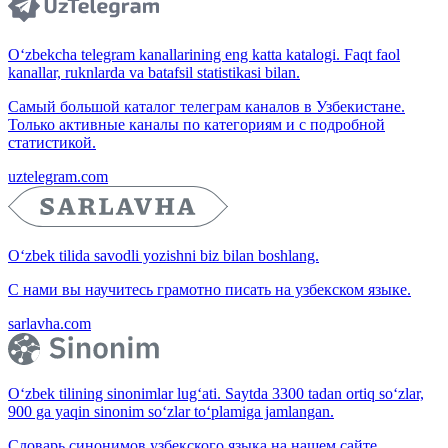
O‘zbekcha telegram kanallarining eng katta katalogi. Faqt faol
kanallar, ruknlarda va batafsil statistikasi bilan.
Самый большой каталог телеграм каналов в Узбекистане.
Только активные каналы по категориям и с подробной
статистикой.
uztelegram.com
O‘zbek tilida savodli yozishni biz bilan boshlang.
С нами вы научитесь грамотно писать на узбекском языке.
sarlavha.com
O‘zbek tilining sinonimlar lug‘ati. Saytda 3300 tadan ortiq so‘zlar,
900 ga yaqin sinonim so‘zlar to‘plamiga jamlangan.
Словарь синонимов узбекского языка на нашем сайте