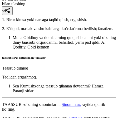
bilan ulashing
ys
1. Biror kimsa yoki narsaga taqlid qilish, ergashish.
2. Eʼtiqod, maslak va shu kabilarga koʻr-koʻrona berilish; fanatizm.
Mulla Obidboy va domlalarning qutqusi bilanmi yoki oʻzining
diniy taassubi orqasidanmi, baharhol, yerni pad qildi.
A.
Qodiriy, Obid ketmon
taassub
soʻzi qatnashgan jumlalar:
Taassub qilmoq
Taqlidan ergashmoq.
Sen Kumushxonga taassub qilaman deysanmi?
Hamza,
Paranji sirlari
TAASSUB
so‘zining sinonimlarini
Sinonim.uz
saytida qidirib
ko‘ring.