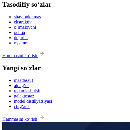
Tasodifiy so‘zlar
shaytonkelmas
ekstraktiv
o‘rmalovchi
ochqa
dejurlik
oysimon
Hammasini ko‘rish
Yangi so'zlar
maattassuf
alpag‘ut
raqamlashtrish
galaktostaz
model distillyatsiyasi
chig‘ana
Hammasini ko‘rish