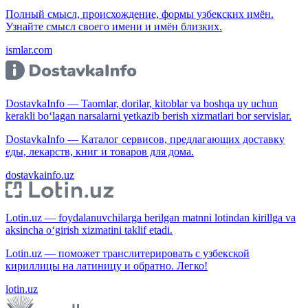
Полный смысл, происхождение, формы узбекских имён.
Узнайте смысл своего имени и имён близких.
ismlar.com
DostavkaInfo — Taomlar, dorilar, kitoblar va boshqa uy uchun
kerakli bo‘lagan narsalarni yetkazib berish xizmatlari bor servislar.
DostavkaInfo — Каталог сервисов, предлагающих доставку
еды, лекарств, книг и товаров для дома.
dostavkainfo.uz
Lotin.uz — foydalanuvchilarga berilgan matnni lotindan kirillga va
aksincha o‘girish xizmatini taklif etadi.
Lotin.uz — поможет транслитерировать с узбекской
кириллицы на латиницу и обратно. Легко!
lotin.uz