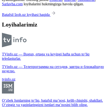
Sarlavha.com
loyihalarini hukmingizga havola qilgan.
Batafsil Izoh.uz loyihasi haqida
Loyihalarimiz
TVinfo.uz — Bugun, ertaga va keyingi hafta uchun to‘liq
teledasturlar.
TVinfo.uz — Телепрограмма на сегодня, завтра и ближайшую
неделю.
tvinfo.uz
O‘zbek Ismlarning to‘liq, batafsil ma’nosi, kelib chiqishi, shakllari.
O‘zingiz va yaqinlaringizni ismlari ma’nosini bilib oling.