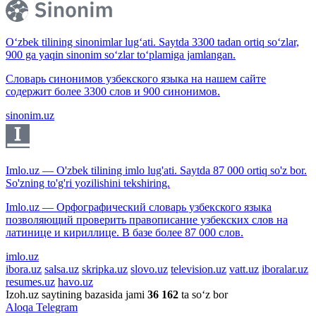
O‘zbek tilining sinonimlar lug‘ati. Saytda 3300 tadan ortiq so‘zlar,
900 ga yaqin sinonim so‘zlar to‘plamiga jamlangan.
Словарь синонимов узбекского языка на нашем сайте
содержит более 3300 слов и 900 синонимов.
sinonim.uz
Imlo.uz — O'zbek tilining imlo lug'ati. Saytda 87 000 ortiq so'z bor.
So'zning to'g'ri yozilishini tekshiring.
Imlo.uz — Орфографический словарь узбекского языка
позволяющий проверить правописание узбекских слов на
латинице и кириллице. В базе более 87 000 слов.
imlo.uz
ibora.uz
salsa.uz
skripka.uz
slovo.uz
television.uz
vatt.uz
iboralar.uz
resumes.uz
havo.uz
Izoh.uz saytining bazasida jami
36 162
ta so‘z bor
Aloqa
Telegram