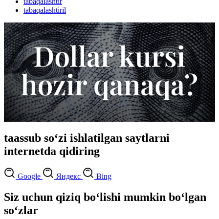
tabaqalashtir
tabaqalashtiril
taassub so‘zi ishlatilgan saytlarni
internetda qidiring
Google
Яндекс
Bing
Siz uchun qiziq bo‘lishi mumkin bo‘lgan
so‘zlar