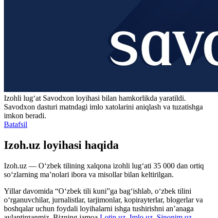
Izohli lugʻat
Savodxon
loyihasi bilan hamkorlikda yaratildi.
Savodxon dasturi matndagi imlo xatolarini aniqlash va tuzatishga
imkon beradi.
Batafsil
Izoh.uz loyihasi haqida
Izoh.uz — O‘zbek tilining xalqona izohli lug‘ati 35 000 dan ortiq
so‘zlarning ma’nolari ibora va misollar bilan keltirilgan.
Yillar davomida “O‘zbek tili kuni”ga bag‘ishlab, o‘zbek tilini
o‘rganuvchilar, jurnalistlar, tarjimonlar, kopirayterlar, blogerlar va
boshqalar uchun foydali loyihalarni ishga tushirishni an’anaga
aylantirganmiz. Bizning jamoa
Lotin.uz
,
Imlo.uz
,
Sinonim.uz
,