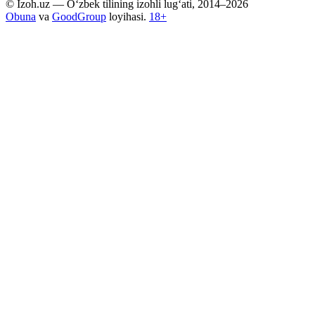
© Izoh.uz — O‘zbek tilining izohli lug‘ati, 2014–2026
Obuna
va
GoodGroup
loyihasi.
18+