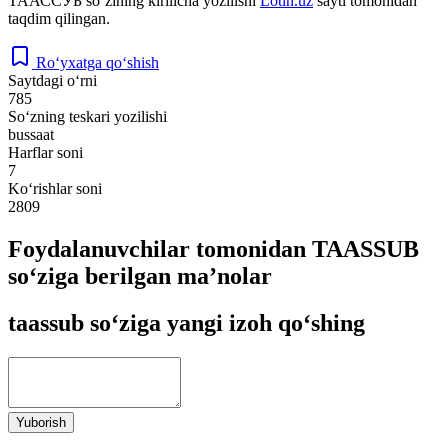
ТААССУБ
so‘zining kirillcha yozilishi
Lotin.uz
sayti tomonidan
taqdim qilingan.
Ro‘yxatga qo‘shish
Saytdagi o‘rni
785
So‘zning teskari yozilishi
bussaat
Harflar soni
7
Ko‘rishlar soni
2809
Foydalanuvchilar tomonidan TAASSUB
so‘ziga berilgan ma’nolar
taassub so‘ziga yangi izoh qo‘shing
Yuborish