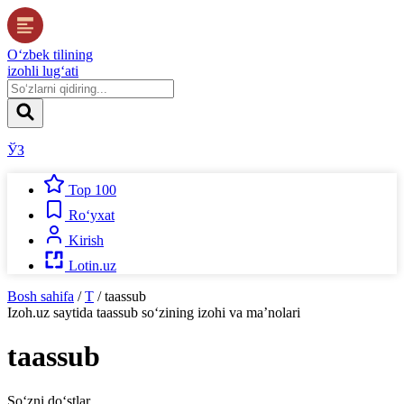
O‘zbek tilining
izohli lug‘ati
ЎЗ
Top 100
Ro‘yxat
Kirish
Lotin.uz
Bosh sahifa
/
T
/
taassub
Izoh.uz
saytida
taassub
so‘zining izohi va ma’nolari
taassub
So‘zni do‘stlar