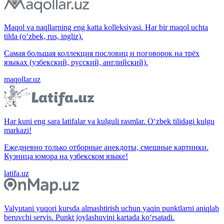
Maqol va naqllarning eng katta kolleksiyasi. Har bir maqol uchta
tilda (o‘zbek, rus, ingliz).
Самая большая коллекция пословиц и поговорок на трёх
языках (узбекский, русский, английский).
maqollar.uz
Har kuni eng sara latifalar va kulguli rasmlar. O‘zbek tilidagi kulgu
markazi!
Ежедневно только отборные анекдоты, смешные картинки.
Кузница юмора на узбекском языке!
latifa.uz
Valyutani yuqori kursda almashtirish uchun yaqin punktlarni aniqlab
beruvchi servis. Punkt joylashuvini kartada ko‘rsatadi.