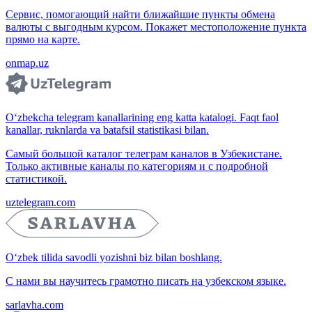
Сервис, помогающий найти ближайшие пункты обмена
валюты с выгодным курсом. Покажет местоположение пункта
прямо на карте.
onmap.uz
O‘zbekcha telegram kanallarining eng katta katalogi. Faqt faol
kanallar, ruknlarda va batafsil statistikasi bilan.
Самый большой каталог телеграм каналов в Узбекистане.
Только активные каналы по категориям и с подробной
статистикой.
uztelegram.com
O‘zbek tilida savodli yozishni biz bilan boshlang.
С нами вы научитесь грамотно писать на узбекском языке.
sarlavha.com