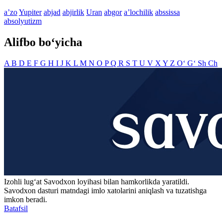
aʼzo
Yupiter
abjad
abjirlik
Uran
abgor
aʼlochilik
abssissa
absolyutizm
Alifbo bo‘yicha
A
B
D
E
F
G
H
I
J
K
L
M
N
O
P
Q
R
S
T
U
V
X
Y
Z
O‘
G‘
Sh
Ch
Izohli lugʻat
Savodxon
loyihasi bilan hamkorlikda yaratildi.
Savodxon dasturi matndagi imlo xatolarini aniqlash va tuzatishga
imkon beradi.
Batafsil