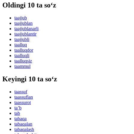
Oldingi 10 ta so‘z
taajjub
taajjublan
taajjublanarli
taajjublantir
taajjubli
taalluq
taalluqdor
taalluqli
taalluqsiz
taammul
Keyingi 10 ta so‘z
taassuf
taassuflan
taassurot
taʼb
tab
tabaqa
tabaqalan
tabaqalash