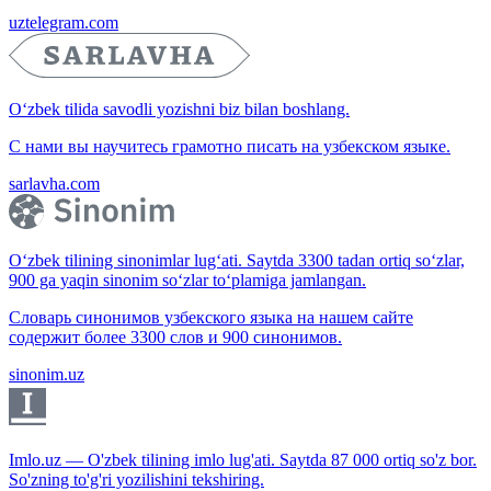
uztelegram.com
O‘zbek tilida savodli yozishni biz bilan boshlang.
С нами вы научитесь грамотно писать на узбекском языке.
sarlavha.com
O‘zbek tilining sinonimlar lug‘ati. Saytda 3300 tadan ortiq so‘zlar,
900 ga yaqin sinonim so‘zlar to‘plamiga jamlangan.
Словарь синонимов узбекского языка на нашем сайте
содержит более 3300 слов и 900 синонимов.
sinonim.uz
Imlo.uz — O'zbek tilining imlo lug'ati. Saytda 87 000 ortiq so'z bor.
So'zning to'g'ri yozilishini tekshiring.