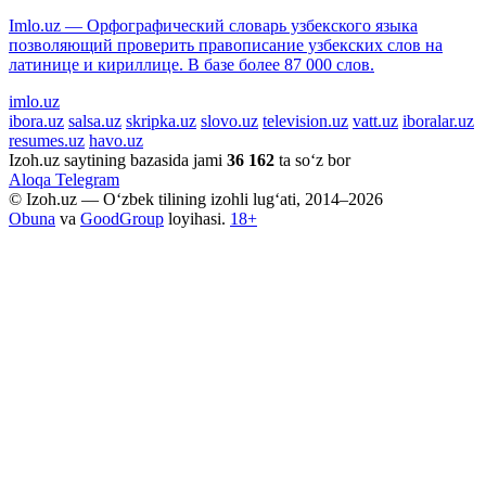
Imlo.uz — Орфографический словарь узбекского языка
позволяющий проверить правописание узбекских слов на
латинице и кириллице. В базе более 87 000 слов.
imlo.uz
ibora.uz
salsa.uz
skripka.uz
slovo.uz
television.uz
vatt.uz
iboralar.uz
resumes.uz
havo.uz
Izoh.uz saytining bazasida jami
36 162
ta so‘z bor
Aloqa
Telegram
© Izoh.uz — O‘zbek tilining izohli lug‘ati, 2014–2026
Obuna
va
GoodGroup
loyihasi.
18+