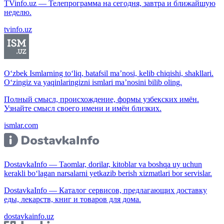
TVinfo.uz — Телепрограмма на сегодня, завтра и ближайшую
неделю.
tvinfo.uz
O‘zbek Ismlarning to‘liq, batafsil ma’nosi, kelib chiqishi, shakllari.
O‘zingiz va yaqinlaringizni ismlari ma’nosini bilib oling.
Полный смысл, происхождение, формы узбекских имён.
Узнайте смысл своего имени и имён близких.
ismlar.com
DostavkaInfo — Taomlar, dorilar, kitoblar va boshqa uy uchun
kerakli bo‘lagan narsalarni yetkazib berish xizmatlari bor servislar.
DostavkaInfo — Каталог сервисов, предлагающих доставку
еды, лекарств, книг и товаров для дома.
dostavkainfo.uz