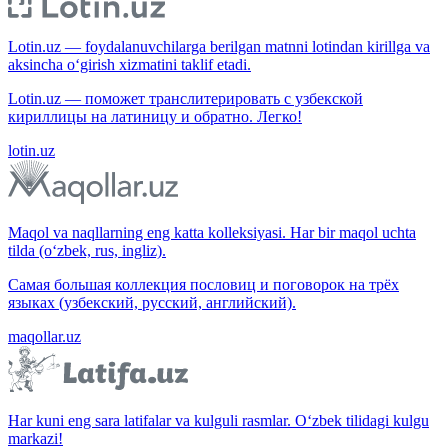
Lotin.uz — foydalanuvchilarga berilgan matnni lotindan kirillga va
aksincha o‘girish xizmatini taklif etadi.
Lotin.uz — поможет транслитерировать с узбекской
кириллицы на латиницу и обратно. Легко!
lotin.uz
Maqol va naqllarning eng katta kolleksiyasi. Har bir maqol uchta
tilda (o‘zbek, rus, ingliz).
Самая большая коллекция пословиц и поговорок на трёх
языках (узбекский, русский, английский).
maqollar.uz
Har kuni eng sara latifalar va kulguli rasmlar. O‘zbek tilidagi kulgu
markazi!