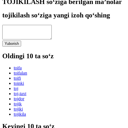
TOJIKILASH so‘ziga berilgan ma’nolar
tojikilash so‘ziga yangi izoh qo‘shing
Yuborish
Oldingi 10 ta so‘z
toifa
toifalan
toifi
toinki
toj
toj-taxt
tojdor
tojik
tojiki
tojikila
Keyingi 10 ta so‘z