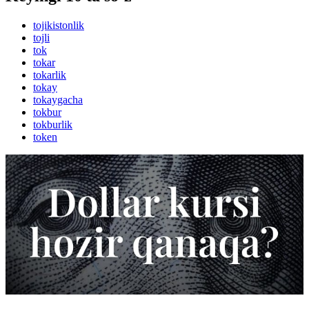
tojikistonlik
tojli
tok
tokar
tokarlik
tokay
tokaygacha
tokbur
tokburlik
token