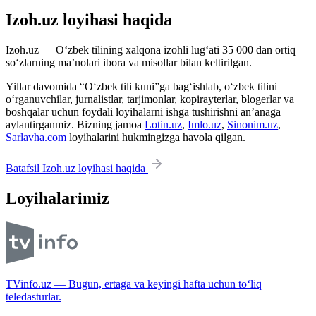
Izoh.uz loyihasi haqida
Izoh.uz — O‘zbek tilining xalqona izohli lug‘ati 35 000 dan ortiq
so‘zlarning ma’nolari ibora va misollar bilan keltirilgan.
Yillar davomida “O‘zbek tili kuni”ga bag‘ishlab, o‘zbek tilini
o‘rganuvchilar, jurnalistlar, tarjimonlar, kopirayterlar, blogerlar va
boshqalar uchun foydali loyihalarni ishga tushirishni an’anaga
aylantirganmiz. Bizning jamoa
Lotin.uz
,
Imlo.uz
,
Sinonim.uz
,
Sarlavha.com
loyihalarini hukmingizga havola qilgan.
Batafsil Izoh.uz loyihasi haqida
Loyihalarimiz
TVinfo.uz — Bugun, ertaga va keyingi hafta uchun to‘liq
teledasturlar.