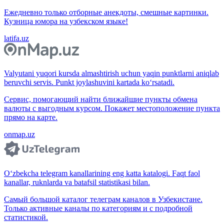
Ежедневно только отборные анекдоты, смешные картинки.
Кузница юмора на узбекском языке!
latifa.uz
Valyutani yuqori kursda almashtirish uchun yaqin punktlarni aniqlab
beruvchi servis. Punkt joylashuvini kartada ko‘rsatadi.
Сервис, помогающий найти ближайшие пункты обмена
валюты с выгодным курсом. Покажет местоположение пункта
прямо на карте.
onmap.uz
O‘zbekcha telegram kanallarining eng katta katalogi. Faqt faol
kanallar, ruknlarda va batafsil statistikasi bilan.
Самый большой каталог телеграм каналов в Узбекистане.
Только активные каналы по категориям и с подробной
статистикой.