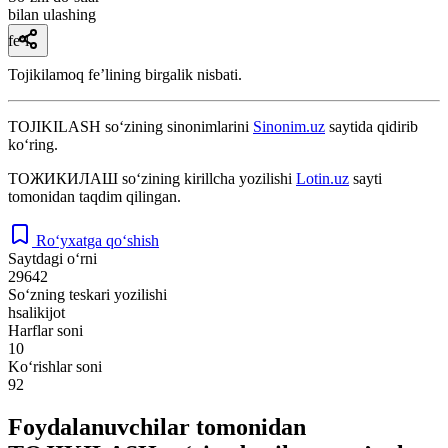
bilan ulashing
fe’l
Tojikilamoq feʼlining birgalik nisbati.
TOJIKILASH
so‘zining sinonimlarini
Sinonim.uz
saytida qidirib
ko‘ring.
ТОЖИКИЛАШ
so‘zining kirillcha yozilishi
Lotin.uz
sayti
tomonidan taqdim qilingan.
Ro‘yxatga qo‘shish
Saytdagi o‘rni
29642
So‘zning teskari yozilishi
hsalikijot
Harflar soni
10
Ko‘rishlar soni
92
Foydalanuvchilar tomonidan