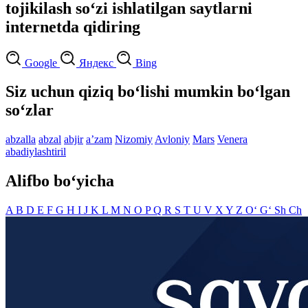
tojikilash so‘zi ishlatilgan saytlarni
internetda qidiring
Google
Яндекс
Bing
Siz uchun qiziq bo‘lishi mumkin bo‘lgan
so‘zlar
abzalla
abzal
abjir
aʼzam
Nizomiy
Avloniy
Mars
Venera
abadiylashtiril
Alifbo bo‘yicha
A
B
D
E
F
G
H
I
J
K
L
M
N
O
P
Q
R
S
T
U
V
X
Y
Z
O‘
G‘
Sh
Ch