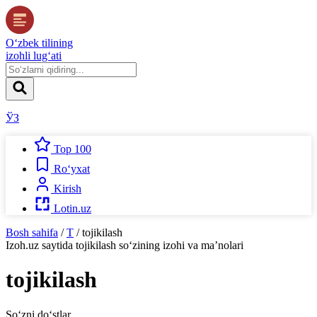
O‘zbek tilining
izohli lug‘ati
ЎЗ
Top 100
Ro‘yxat
Kirish
Lotin.uz
Bosh sahifa
/
T
/
tojikilash
Izoh.uz
saytida
tojikilash
so‘zining izohi va ma’nolari
tojikilash
So‘zni do‘stlar