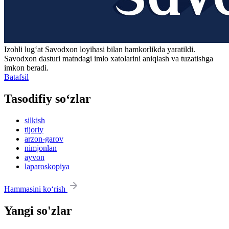
Izohli lugʻat
Savodxon
loyihasi bilan hamkorlikda yaratildi.
Savodxon dasturi matndagi imlo xatolarini aniqlash va tuzatishga
imkon beradi.
Batafsil
Tasodifiy so‘zlar
silkish
tijoriy
arzon-garov
nimjonlan
ayvon
laparoskopiya
Hammasini ko‘rish
Yangi so'zlar