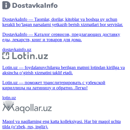
DostavkaInfo — Taomlar, dorilar, kitoblar va boshqa uy uchun
kerakli bo‘lagan narsalarni yetkazib berish xizmatlari bor servislar.
DostavkaInfo — Каталог сервисов, предлагающих доставку
еды, лекарств, книг и товаров для дома.
dostavkainfo.uz
Lotin.uz — foydalanuvchilarga berilgan matnni lotindan kirillga va
aksincha o‘girish xizmatini taklif etadi.
Lotin.uz — поможет транслитерировать с узбекской
кириллицы на латиницу и обратно. Легко!
lotin.uz
Maqol va naqllarning eng katta kolleksiyasi. Har bir maqol uchta
tilda (o‘zbek, rus, ingliz).