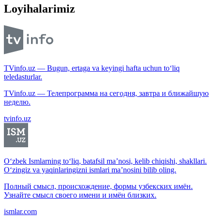
Loyihalarimiz
TVinfo.uz — Bugun, ertaga va keyingi hafta uchun to‘liq
teledasturlar.
TVinfo.uz — Телепрограмма на сегодня, завтра и ближайшую
неделю.
tvinfo.uz
O‘zbek Ismlarning to‘liq, batafsil ma’nosi, kelib chiqishi, shakllari.
O‘zingiz va yaqinlaringizni ismlari ma’nosini bilib oling.
Полный смысл, происхождение, формы узбекских имён.
Узнайте смысл своего имени и имён близких.
ismlar.com