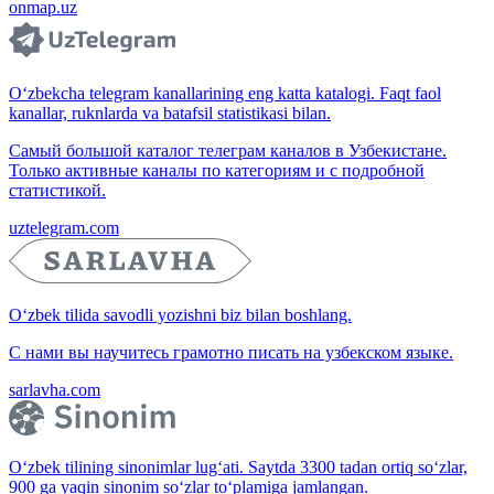
onmap.uz
O‘zbekcha telegram kanallarining eng katta katalogi. Faqt faol
kanallar, ruknlarda va batafsil statistikasi bilan.
Самый большой каталог телеграм каналов в Узбекистане.
Только активные каналы по категориям и с подробной
статистикой.
uztelegram.com
O‘zbek tilida savodli yozishni biz bilan boshlang.
С нами вы научитесь грамотно писать на узбекском языке.
sarlavha.com
O‘zbek tilining sinonimlar lug‘ati. Saytda 3300 tadan ortiq so‘zlar,
900 ga yaqin sinonim so‘zlar to‘plamiga jamlangan.