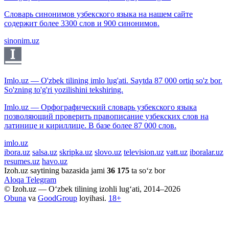
Словарь синонимов узбекского языка на нашем сайте
содержит более 3300 слов и 900 синонимов.
sinonim.uz
Imlo.uz — O'zbek tilining imlo lug'ati. Saytda 87 000 ortiq so'z bor.
So'zning to'g'ri yozilishini tekshiring.
Imlo.uz — Орфографический словарь узбекского языка
позволяющий проверить правописание узбекских слов на
латинице и кириллице. В базе более 87 000 слов.
imlo.uz
ibora.uz
salsa.uz
skripka.uz
slovo.uz
television.uz
vatt.uz
iboralar.uz
resumes.uz
havo.uz
Izoh.uz saytining bazasida jami
36 175
ta so‘z bor
Aloqa
Telegram
© Izoh.uz — O‘zbek tilining izohli lug‘ati, 2014–2026
Obuna
va
GoodGroup
loyihasi.
18+