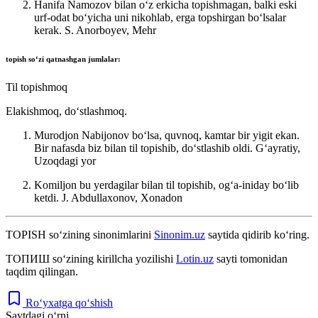
Hanifa Namozov bilan oʻz erkicha topishmagan, balki eski
urf-odat boʻyicha uni nikohlab, erga topshirgan boʻlsalar
kerak.
S. Anorboyev, Mehr
topish
soʻzi qatnashgan jumlalar:
Til topishmoq
Elakishmoq, doʻstlashmoq.
Murodjon Nabijonov boʻlsa, quvnoq, kamtar bir yigit ekan.
Bir nafasda biz bilan til topishib, doʻstlashib oldi.
Gʻayratiy,
Uzoqdagi yor
Komiljon bu yerdagilar bilan til topishib, ogʻa-iniday boʻlib
ketdi.
J. Abdullaxonov, Xonadon
TOPISH
so‘zining sinonimlarini
Sinonim.uz
saytida qidirib ko‘ring.
ТОПИШ
so‘zining kirillcha yozilishi
Lotin.uz
sayti tomonidan
taqdim qilingan.
Ro‘yxatga qo‘shish
Saytdagi o‘rni