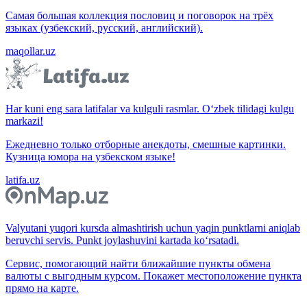
Самая большая коллекция пословиц и поговорок на трёх
языках (узбекский, русский, английский).
maqollar.uz
Har kuni eng sara latifalar va kulguli rasmlar. O‘zbek tilidagi kulgu
markazi!
Ежедневно только отборные анекдоты, смешные картинки.
Кузница юмора на узбекском языке!
latifa.uz
Valyutani yuqori kursda almashtirish uchun yaqin punktlarni aniqlab
beruvchi servis. Punkt joylashuvini kartada ko‘rsatadi.
Сервис, помогающий найти ближайшие пункты обмена
валюты с выгодным курсом. Покажет местоположение пункта
прямо на карте.