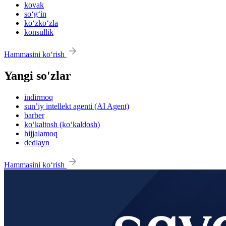
kovak
so‘g‘in
ko‘zko‘zla
konsullik
Hammasini ko‘rish
Yangi so'zlar
indirmoq
sun’iy intellekt agenti (AI Agent)
barber
ko‘kaltosh (ko‘kaldosh)
hijjalamoq
dedlayn
Hammasini ko‘rish