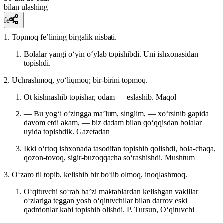
bilan ulashing
fe’l
1. Topmoq feʼlining birgalik nisbati.
Bolalar yangi oʻyin oʻylab topishibdi. Uni ishxonasidan
topishdi.
2. Uchrashmoq, yoʻliqmoq; bir-birini topmoq.
Ot kishnashib topishar, odam — eslashib.
Maqol
— Bu yogʻi oʻzingga maʼlum, singlim, — xoʻrsinib gapida
davom etdi akam, — biz dadam bilan qoʻqqisdan bolalar
uyida topishdik.
Gazetadan
Ikki oʻrtoq ishxonada tasodifan topishib qolishdi, bola-chaqa,
qozon-tovoq, sigir-buzoqqacha soʻrashishdi.
Mushtum
3. Oʻzaro til topib, kelishib bir boʻlib olmoq, inoqlashmoq.
Oʻqituvchi soʻrab baʼzi maktablardan kelishgan vakillar
oʻzlariga teggan yosh oʻqituvchilar bilan darrov eski
qadrdonlar kabi topishib olishdi.
P. Tursun, Oʻqituvchi