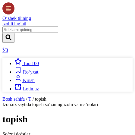
O‘zbek tilining
izohli lug‘ati
ЎЗ
Top 100
Ro‘yxat
Kirish
Lotin.uz
Bosh sahifa
/
T
/
topish
Izoh.uz
saytida
topish
so‘zining izohi va ma’nolari
topish
So‘zni do‘stlar