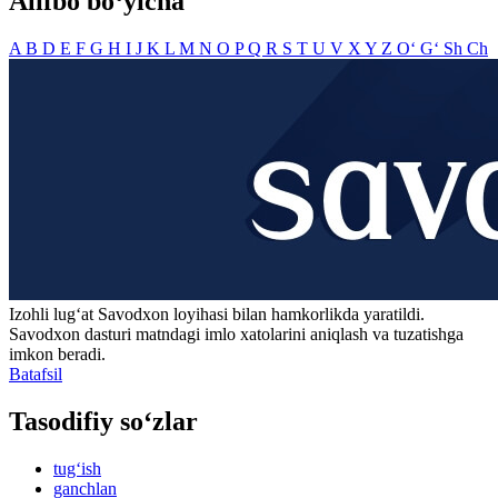
Alifbo bo‘yicha
A
B
D
E
F
G
H
I
J
K
L
M
N
O
P
Q
R
S
T
U
V
X
Y
Z
O‘
G‘
Sh
Ch
Izohli lugʻat
Savodxon
loyihasi bilan hamkorlikda yaratildi.
Savodxon dasturi matndagi imlo xatolarini aniqlash va tuzatishga
imkon beradi.
Batafsil
Tasodifiy so‘zlar
tug‘ish
ganchlan