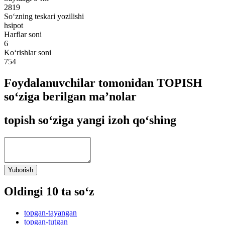
2819
So‘zning teskari yozilishi
hsipot
Harflar soni
6
Ko‘rishlar soni
754
Foydalanuvchilar tomonidan TOPISH
so‘ziga berilgan ma’nolar
topish so‘ziga yangi izoh qo‘shing
Yuborish
Oldingi 10 ta so‘z
topgan-tayangan
topgan-tutgan