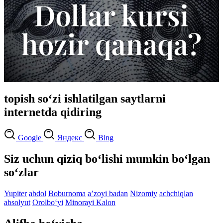
topish so‘zi ishlatilgan saytlarni
internetda qidiring
Google
Яндекс
Bing
Siz uchun qiziq bo‘lishi mumkin bo‘lgan
so‘zlar
Yupiter
abdol
Boburnoma
aʼzoyi badan
Nizomiy
achchiqlan
absolyut
Orolbo‘yi
Minorayi Kalon