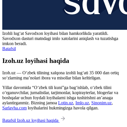
Izohli lugʻat
Savodxon
loyihasi bilan hamkorlikda yaratildi.
Savodxon dasturi matndagi imlo xatolarini aniqlash va tuzatishga
imkon beradi.
Batafsil
Izoh.uz loyihasi haqida
Izoh.uz — O‘zbek tilining xalqona izohli lug‘ati 35 000 dan ortiq
so‘zlarning ma’nolari ibora va misollar bilan keltirilgan.
Yillar davomida “O‘zbek tili kuni”ga bag‘ishlab, o‘zbek tilini
o‘rganuvchilar, jurnalistlar, tarjimonlar, kopirayterlar, blogerlar va
boshqalar uchun foydali loyihalarni ishga tushirishni an’anaga
aylantirganmiz. Bizning jamoa
Lotin.uz
,
Imlo.uz
,
Sinonim.uz
,
Sarlavha.com
loyihalarini hukmingizga havola qilgan.
Batafsil Izoh.uz loyihasi haqida