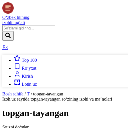
O‘zbek tilining
izohli lug‘ati
ЎЗ
Top 100
Ro‘yxat
Kirish
Lotin.uz
Bosh sahifa
/
T
/
topgan-tayangan
Izoh.uz
saytida
topgan-tayangan
so‘zining izohi va ma’nolari
topgan-tayangan
So‘zni do‘stlar