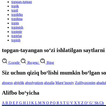
topgan-tutgan
topik
topil
topildiq
topilma
topin
topinish
topintir
topirlat
topish
topgan-tayangan so‘zi ishlatilgan saytlarni
Google
Яндекс
Bing
Siz uchun qiziq bo‘lishi mumkin bo‘lgan so
abssess
abjirlik
absolyutizm
abzalla
Marg‘inoniy
Zulfiyaxonim
abadu
Alifbo bo‘yicha
A
B
D
E
F
G
H
I
J
K
L
M
N
O
P
Q
R
S
T
U
V
X
Y
Z
O‘
G‘
Sh
Ch