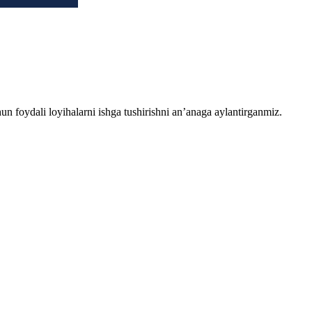
chun foydali loyihalarni ishga tushirishni an’anaga aylantirganmiz.