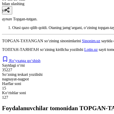
bilan ulashing
ys
aynan
Topgan-tutgan.
Otasi qazo qilib qoldi. Otaning jamgʻargani, oʻzining topgan-t
TOPGAN-TAYANGAN
so‘zining sinonimlarini
Sinonim.uz
saytida 
ТОПГАН-ТАЯНГАН
so‘zining kirillcha yozilishi
Lotin.uz
sayti tom
Ro‘yxatga qo‘shish
Saytdagi o‘rni
35227
So‘zning teskari yozilishi
nagnayat-nagpot
Harflar soni
15
Ko‘rishlar soni
127
Foydalanuvchilar tomonidan TOPGAN-TA