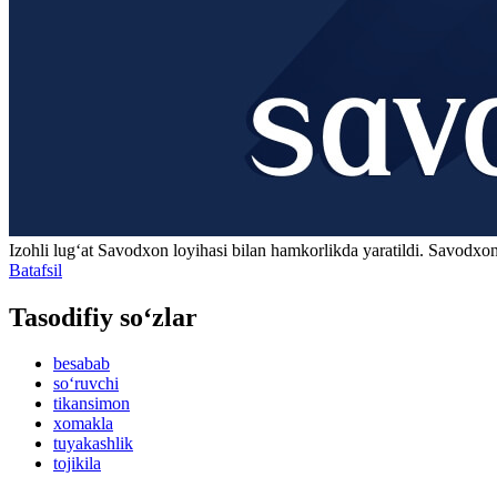
Izohli lugʻat
Savodxon
loyihasi bilan hamkorlikda yaratildi. Savodxon
Batafsil
Tasodifiy so‘zlar
besabab
so‘ruvchi
tikansimon
xomakla
tuyakashlik
tojikila