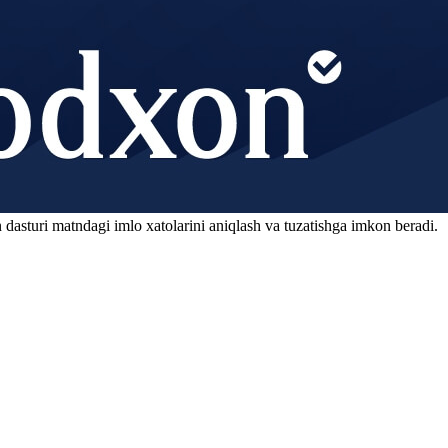
 dasturi matndagi imlo xatolarini aniqlash va tuzatishga imkon beradi.