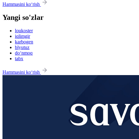
Hammasini ko‘rish
Yangi so'zlar
loukoster
iqlimgir
karbogen
blyutuz
do‘nmoq
tabx
Hammasini ko‘rish