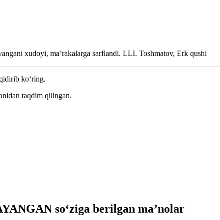
ayangani xudoyi, maʼrakalarga sarflandi.
LLI. Toshmatov, Erk qushi
qidirib ko‘ring.
onidan taqdim qilingan.
YANGAN so‘ziga berilgan ma’nolar