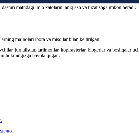
 dasturi matndagi imlo xatolarini aniqlash va tuzatishga imkon beradi.
arning ma’nolari ibora va misollar bilan keltirilgan.
hilar, jurnalistlar, tarjimonlar, kopirayterlar, blogerlar va boshqalar u
ini hukmingizga havola qilgan.
.
еделю.