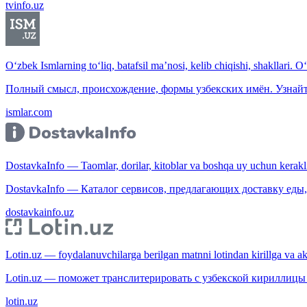
tvinfo.uz
O‘zbek Ismlarning to‘liq, batafsil ma’nosi, kelib chiqishi, shakllari. O
Полный смысл, происхождение, формы узбекских имён. Узнайт
ismlar.com
DostavkaInfo — Taomlar, dorilar, kitoblar va boshqa uy uchun kerakli b
DostavkaInfo — Каталог сервисов, предлагающих доставку еды, 
dostavkainfo.uz
Lotin.uz — foydalanuvchilarga berilgan matnni lotindan kirillga va aksi
Lotin.uz — поможет транслитерировать с узбекской кириллицы 
lotin.uz