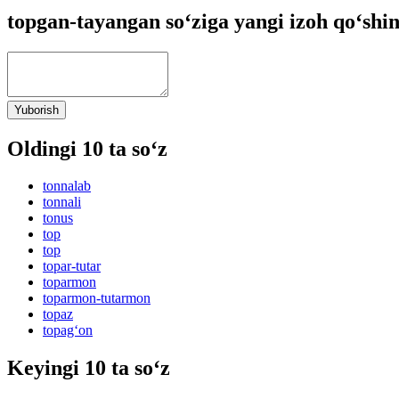
topgan-tayangan so‘ziga yangi izoh qo‘shi
Yuborish
Oldingi 10 ta so‘z
tonnalab
tonnali
tonus
top
top
topar-tutar
toparmon
toparmon-tutarmon
topaz
topag‘on
Keyingi 10 ta so‘z