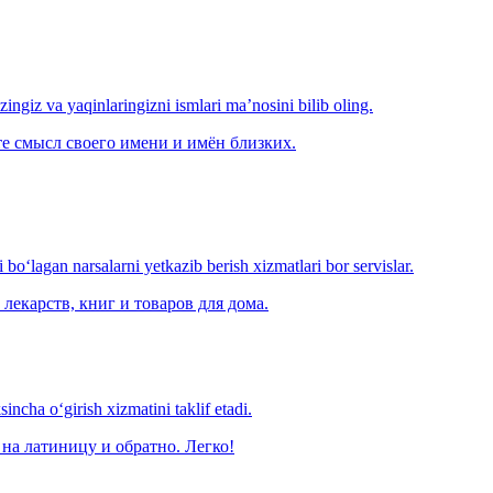
‘zingiz va yaqinlaringizni ismlari ma’nosini bilib oling.
е смысл своего имени и имён близких.
o‘lagan narsalarni yetkazib berish xizmatlari bor servislar.
лекарств, книг и товаров для дома.
ncha o‘girish xizmatini taklif etadi.
на латиницу и обратно. Легко!