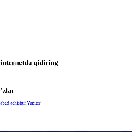
 internetda qidiring
‘zlar
labad
achishtir
Yupiter