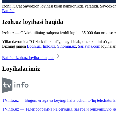
Izohli lugʻat
Savodxon
loyihasi bilan hamkorlikda yaratildi. Savodxon
Batafsil
Izoh.uz loyihasi haqida
Izoh.uz — O‘zbek tilining xalqona izohli lug‘ati 35 000 dan ortiq so‘zl
Yillar davomida “O‘zbek tili kuni”ga bag‘ishlab, o‘zbek tilini o‘rganuvc
Bizning jamoa
Lotin.uz
,
Imlo.uz
,
Sinonim.uz
,
Sarlavha.com
loyihalar
Batafsil Izoh.uz loyihasi haqida
Loyihalarimiz
TVinfo.uz — Bugun, ertaga va keyingi hafta uchun to‘liq teledasturlar
TVinfo.uz — Телепрограмма на сегодня, завтра и ближайшую н