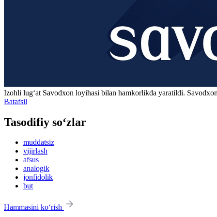
Izohli lugʻat
Savodxon
loyihasi bilan hamkorlikda yaratildi. Savodxon
Batafsil
Tasodifiy so‘zlar
muddatsiz
vijirlash
afsus
analogik
jonfidolik
but
Hammasini ko‘rish