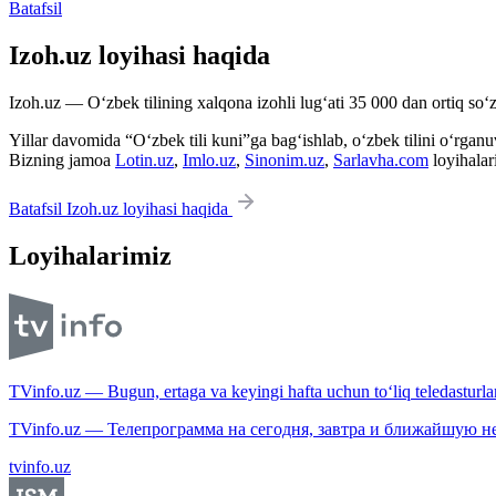
Batafsil
Izoh.uz loyihasi haqida
Izoh.uz — O‘zbek tilining xalqona izohli lug‘ati 35 000 dan ortiq so‘zl
Yillar davomida “O‘zbek tili kuni”ga bag‘ishlab, o‘zbek tilini o‘rganuvc
Bizning jamoa
Lotin.uz
,
Imlo.uz
,
Sinonim.uz
,
Sarlavha.com
loyihalar
Batafsil Izoh.uz loyihasi haqida
Loyihalarimiz
TVinfo.uz — Bugun, ertaga va keyingi hafta uchun to‘liq teledasturlar
TVinfo.uz — Телепрограмма на сегодня, завтра и ближайшую н
tvinfo.uz