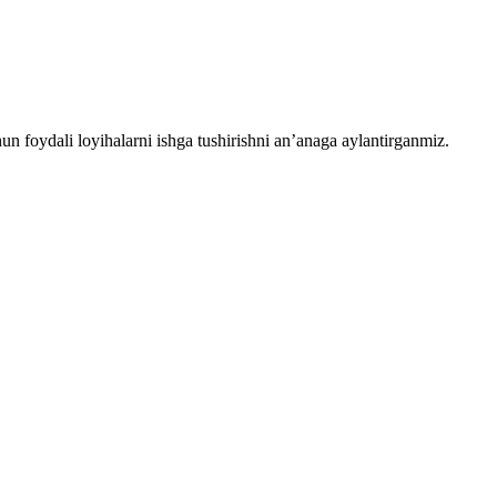
chun foydali loyihalarni ishga tushirishni an’anaga aylantirganmiz.