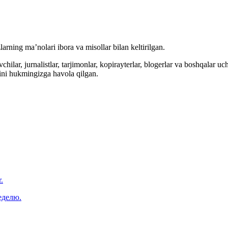
arning ma’nolari ibora va misollar bilan keltirilgan.
hilar, jurnalistlar, tarjimonlar, kopirayterlar, blogerlar va boshqalar u
ini hukmingizga havola qilgan.
.
еделю.