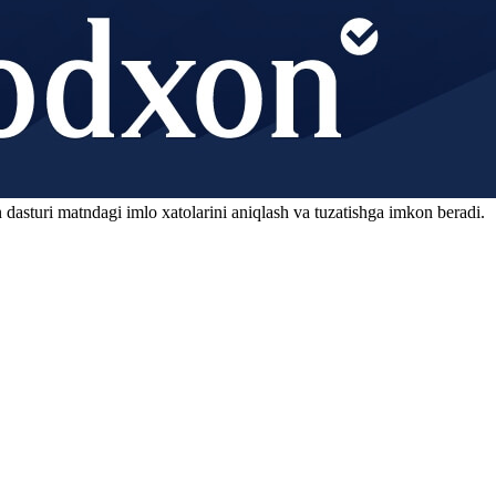
 dasturi matndagi imlo xatolarini aniqlash va tuzatishga imkon beradi.