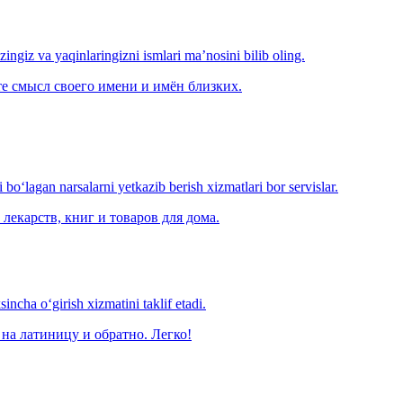
‘zingiz va yaqinlaringizni ismlari ma’nosini bilib oling.
е смысл своего имени и имён близких.
o‘lagan narsalarni yetkazib berish xizmatlari bor servislar.
лекарств, книг и товаров для дома.
ncha o‘girish xizmatini taklif etadi.
на латиницу и обратно. Легко!