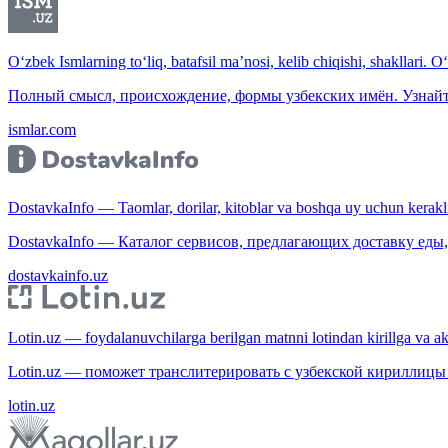
O‘zbek Ismlarning to‘liq, batafsil ma’nosi, kelib chiqishi, shakllari. O
Полный смысл, происхождение, формы узбекских имён. Узнайт
ismlar.com
DostavkaInfo — Taomlar, dorilar, kitoblar va boshqa uy uchun kerakli b
DostavkaInfo — Каталог сервисов, предлагающих доставку еды, 
dostavkainfo.uz
Lotin.uz — foydalanuvchilarga berilgan matnni lotindan kirillga va aksi
Lotin.uz — поможет транслитерировать с узбекской кириллицы 
lotin.uz