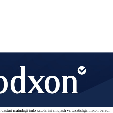
 dasturi matndagi imlo xatolarini aniqlash va tuzatishga imkon beradi.