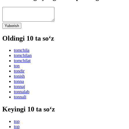
Yuborish
Oldingi 10 ta so‘z
tomchila
tomchilan
tomchilat
ton
tondir
tonish
tonna
tonnaj
tonnalab
tonnali
Keyingi 10 ta so‘z
top
top