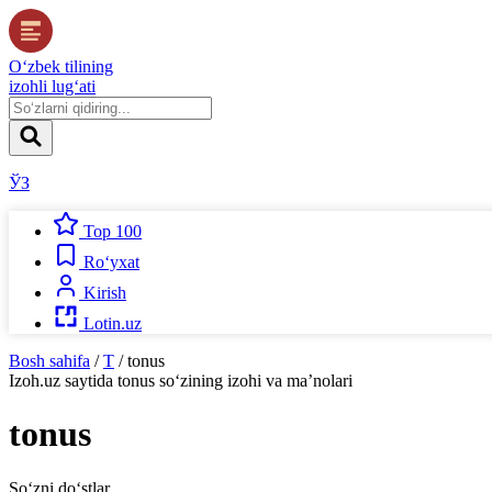
O‘zbek tilining
izohli lug‘ati
ЎЗ
Top 100
Ro‘yxat
Kirish
Lotin.uz
Bosh sahifa
/
T
/
tonus
Izoh.uz
saytida
tonus
so‘zining izohi va ma’nolari
tonus
So‘zni do‘stlar