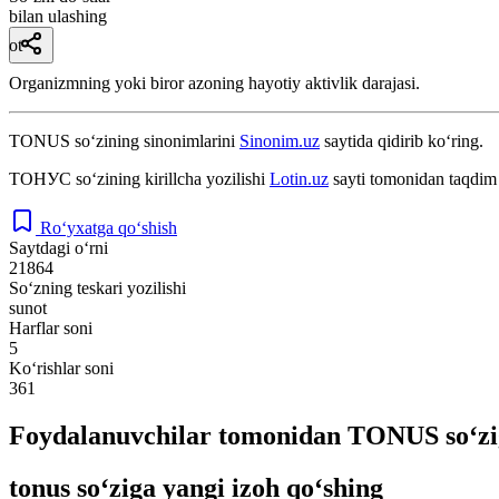
bilan ulashing
ot
Organizmning yoki biror azoning hayotiy aktivlik darajasi.
TONUS
so‘zining sinonimlarini
Sinonim.uz
saytida qidirib ko‘ring.
ТОНУС
so‘zining kirillcha yozilishi
Lotin.uz
sayti tomonidan taqdim 
Ro‘yxatga qo‘shish
Saytdagi o‘rni
21864
So‘zning teskari yozilishi
sunot
Harflar soni
5
Ko‘rishlar soni
361
Foydalanuvchilar tomonidan TONUS so‘zi
tonus so‘ziga yangi izoh qo‘shing