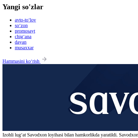
Yangi so'zlar
avto-to‘lov
so‘zon
promosayt
chig‘ana
dayan
musaxxar
Hammasini ko‘rish
Izohli lugʻat
Savodxon
loyihasi bilan hamkorlikda yaratildi. Savodxon