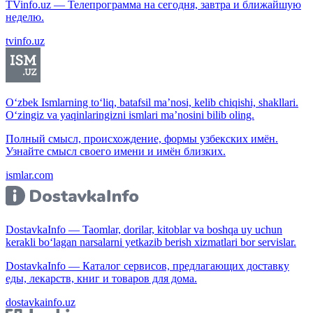
TVinfo.uz — Телепрограмма на сегодня, завтра и ближайшую
неделю.
tvinfo.uz
O‘zbek Ismlarning to‘liq, batafsil ma’nosi, kelib chiqishi, shakllari.
O‘zingiz va yaqinlaringizni ismlari ma’nosini bilib oling.
Полный смысл, происхождение, формы узбекских имён.
Узнайте смысл своего имени и имён близких.
ismlar.com
DostavkaInfo — Taomlar, dorilar, kitoblar va boshqa uy uchun
kerakli bo‘lagan narsalarni yetkazib berish xizmatlari bor servislar.
DostavkaInfo — Каталог сервисов, предлагающих доставку
еды, лекарств, книг и товаров для дома.
dostavkainfo.uz