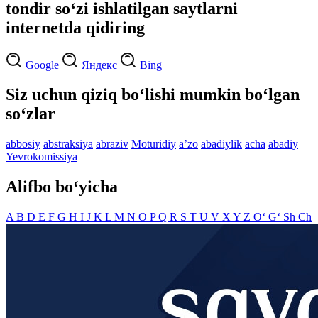
tondir so‘zi ishlatilgan saytlarni
internetda qidiring
Google
Яндекс
Bing
Siz uchun qiziq bo‘lishi mumkin bo‘lgan
so‘zlar
abbosiy
abstraksiya
abraziv
Moturidiy
aʼzo
abadiylik
acha
abadiy
Yevrokomissiya
Alifbo bo‘yicha
A
B
D
E
F
G
H
I
J
K
L
M
N
O
P
Q
R
S
T
U
V
X
Y
Z
O‘
G‘
Sh
Ch