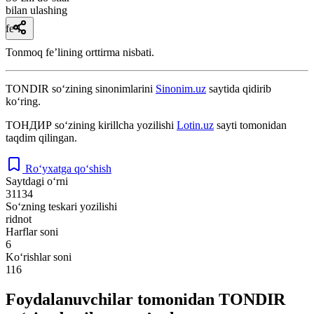
bilan ulashing
fe’l
Tonmoq feʼlining orttirma nisbati.
TONDIR
so‘zining sinonimlarini
Sinonim.uz
saytida qidirib
ko‘ring.
ТОНДИР
so‘zining kirillcha yozilishi
Lotin.uz
sayti tomonidan
taqdim qilingan.
Ro‘yxatga qo‘shish
Saytdagi o‘rni
31134
So‘zning teskari yozilishi
ridnot
Harflar soni
6
Ko‘rishlar soni
116
Foydalanuvchilar tomonidan TONDIR