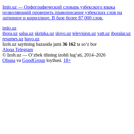
Imlo.uz — Орфографический словарь узбекского языка
позволяющий проверить правописание узбекских слов на
латинице и кириллице. В базе более 87 000 слов.
imlo.uz
ibora.uz
salsa.uz
skripka.uz
slovo.uz
television.uz
vatt.uz
iboralar.uz
resumes.uz
havo.uz
Izoh.uz saytining bazasida jami
36 162
ta so‘z bor
Aloqa
Telegram
© Izoh.uz — O‘zbek tilining izohli lug‘ati, 2014–2026
Obuna
va
GoodGroup
loyihasi.
18+