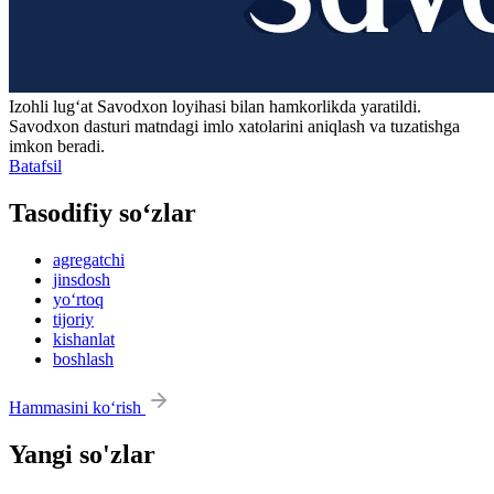
Izohli lugʻat
Savodxon
loyihasi bilan hamkorlikda yaratildi.
Savodxon dasturi matndagi imlo xatolarini aniqlash va tuzatishga
imkon beradi.
Batafsil
Tasodifiy so‘zlar
agregatchi
jinsdosh
yo‘rtoq
tijoriy
kishanlat
boshlash
Hammasini ko‘rish
Yangi so'zlar