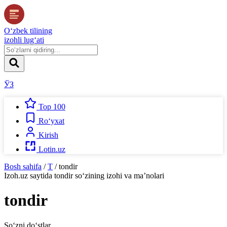
O‘zbek tilining
izohli lug‘ati
ЎЗ
Top 100
Ro‘yxat
Kirish
Lotin.uz
Bosh sahifa
/
T
/
tondir
Izoh.uz
saytida
tondir
so‘zining izohi va ma’nolari
tondir
So‘zni do‘stlar