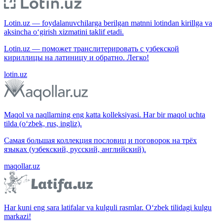
Lotin.uz — foydalanuvchilarga berilgan matnni lotindan kirillga va
aksincha o‘girish xizmatini taklif etadi.
Lotin.uz — поможет транслитерировать с узбекской
кириллицы на латиницу и обратно. Легко!
lotin.uz
Maqol va naqllarning eng katta kolleksiyasi. Har bir maqol uchta
tilda (o‘zbek, rus, ingliz).
Самая большая коллекция пословиц и поговорок на трёх
языках (узбекский, русский, английский).
maqollar.uz
Har kuni eng sara latifalar va kulguli rasmlar. O‘zbek tilidagi kulgu
markazi!