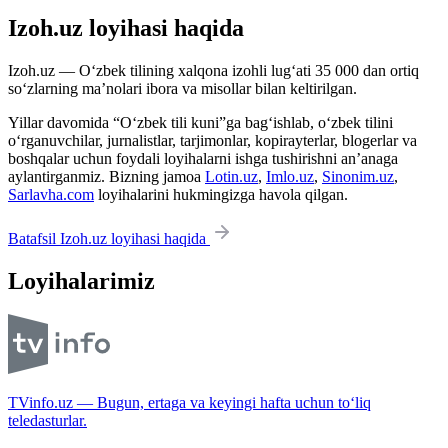
Izoh.uz loyihasi haqida
Izoh.uz — O‘zbek tilining xalqona izohli lug‘ati 35 000 dan ortiq
so‘zlarning ma’nolari ibora va misollar bilan keltirilgan.
Yillar davomida “O‘zbek tili kuni”ga bag‘ishlab, o‘zbek tilini
o‘rganuvchilar, jurnalistlar, tarjimonlar, kopirayterlar, blogerlar va
boshqalar uchun foydali loyihalarni ishga tushirishni an’anaga
aylantirganmiz. Bizning jamoa
Lotin.uz
,
Imlo.uz
,
Sinonim.uz
,
Sarlavha.com
loyihalarini hukmingizga havola qilgan.
Batafsil Izoh.uz loyihasi haqida
Loyihalarimiz
TVinfo.uz — Bugun, ertaga va keyingi hafta uchun to‘liq
teledasturlar.