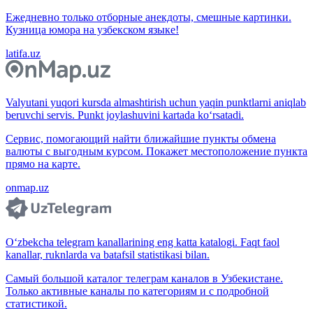
Ежедневно только отборные анекдоты, смешные картинки.
Кузница юмора на узбекском языке!
latifa.uz
Valyutani yuqori kursda almashtirish uchun yaqin punktlarni aniqlab
beruvchi servis. Punkt joylashuvini kartada ko‘rsatadi.
Сервис, помогающий найти ближайшие пункты обмена
валюты с выгодным курсом. Покажет местоположение пункта
прямо на карте.
onmap.uz
O‘zbekcha telegram kanallarining eng katta katalogi. Faqt faol
kanallar, ruknlarda va batafsil statistikasi bilan.
Самый большой каталог телеграм каналов в Узбекистане.
Только активные каналы по категориям и с подробной
статистикой.