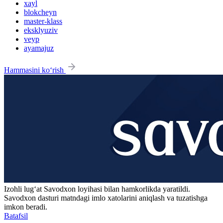
xayl
blokcheyn
master-klass
eksklyuziv
veyp
ayamajuz
Hammasini ko‘rish
Izohli lugʻat
Savodxon
loyihasi bilan hamkorlikda yaratildi.
Savodxon dasturi matndagi imlo xatolarini aniqlash va tuzatishga
imkon beradi.
Batafsil