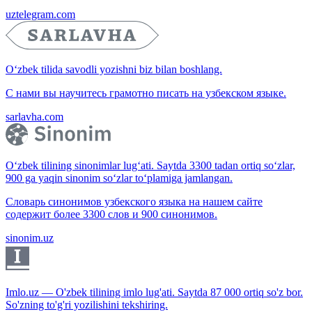
uztelegram.com
O‘zbek tilida savodli yozishni biz bilan boshlang.
С нами вы научитесь грамотно писать на узбекском языке.
sarlavha.com
O‘zbek tilining sinonimlar lug‘ati. Saytda 3300 tadan ortiq so‘zlar,
900 ga yaqin sinonim so‘zlar to‘plamiga jamlangan.
Словарь синонимов узбекского языка на нашем сайте
содержит более 3300 слов и 900 синонимов.
sinonim.uz
Imlo.uz — O'zbek tilining imlo lug'ati. Saytda 87 000 ortiq so'z bor.
So'zning to'g'ri yozilishini tekshiring.