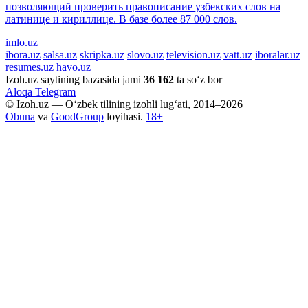
позволяющий проверить правописание узбекских слов на
латинице и кириллице. В базе более 87 000 слов.
imlo.uz
ibora.uz
salsa.uz
skripka.uz
slovo.uz
television.uz
vatt.uz
iboralar.uz
resumes.uz
havo.uz
Izoh.uz saytining bazasida jami
36 162
ta so‘z bor
Aloqa
Telegram
© Izoh.uz — O‘zbek tilining izohli lug‘ati, 2014–2026
Obuna
va
GoodGroup
loyihasi.
18+