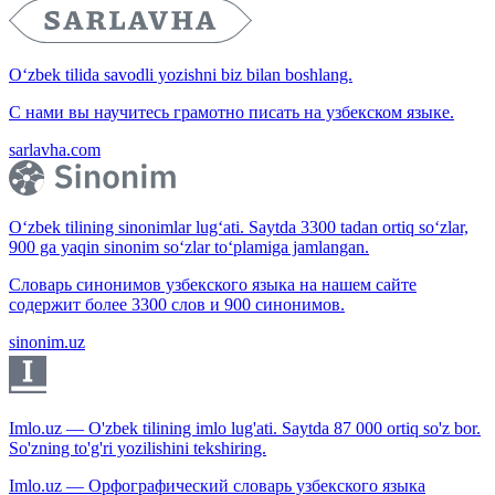
O‘zbek tilida savodli yozishni biz bilan boshlang.
С нами вы научитесь грамотно писать на узбекском языке.
sarlavha.com
O‘zbek tilining sinonimlar lug‘ati. Saytda 3300 tadan ortiq so‘zlar,
900 ga yaqin sinonim so‘zlar to‘plamiga jamlangan.
Словарь синонимов узбекского языка на нашем сайте
содержит более 3300 слов и 900 синонимов.
sinonim.uz
Imlo.uz — O'zbek tilining imlo lug'ati. Saytda 87 000 ortiq so'z bor.
So'zning to'g'ri yozilishini tekshiring.
Imlo.uz — Орфографический словарь узбекского языка