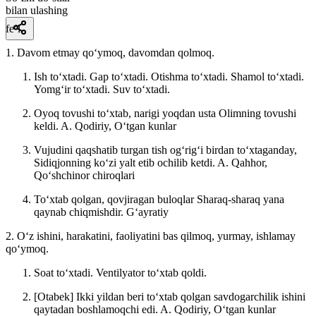
bilan ulashing
fe’l
1. Davom etmay qoʻymoq, davomdan qolmoq.
Ish toʻxtadi. Gap toʻxtadi. Otishma toʻxtadi. Shamol toʻxtadi.
Yomgʻir toʻxtadi. Suv toʻxtadi.
Oyoq tovushi toʻxtab, narigi yoqdan usta Olimning tovushi
keldi.
A. Qodiriy, Oʻtgan kunlar
Vujudini qaqshatib turgan tish ogʻrigʻi birdan toʻxtaganday,
Sidiqjonning koʻzi yalt etib ochilib ketdi.
A. Qahhor,
Qoʻshchinor chiroqlari
Toʻxtab qolgan, qovjiragan buloqlar Sharaq-sharaq yana
qaynab chiqmishdir.
Gʻayratiy
2. Oʻz ishini, harakatini, faoliyatini bas qilmoq, yurmay, ishlamay
qoʻymoq.
Soat toʻxtadi. Ventilyator toʻxtab qoldi.
[Otabek] Ikki yildan beri toʻxtab qolgan savdogarchilik ishini
qaytadan boshlamoqchi edi.
A. Qodiriy, Oʻtgan kunlar