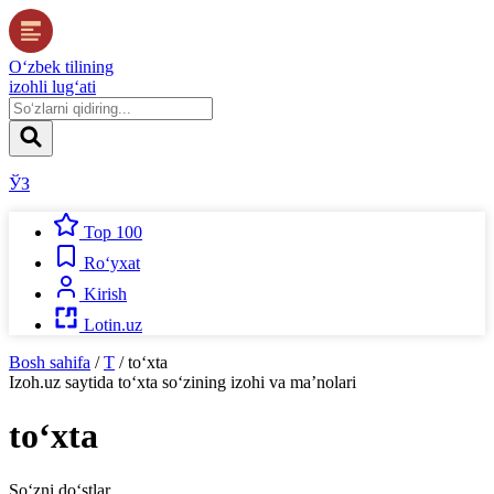
O‘zbek tilining
izohli lug‘ati
ЎЗ
Top 100
Ro‘yxat
Kirish
Lotin.uz
Bosh sahifa
/
T
/
to‘xta
Izoh.uz
saytida
to‘xta
so‘zining izohi va ma’nolari
to‘xta
So‘zni do‘stlar