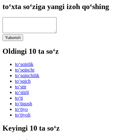
to‘xta so‘ziga yangi izoh qo‘shing
Yuborish
Oldingi 10 ta so‘z
to‘sqinlik
to‘sqinchi
to‘sqinchilik
to‘sqich
to‘stir
to‘stiril
to‘ti
to‘tiqush
to‘tiyo
to‘tiyoli
Keyingi 10 ta so‘z