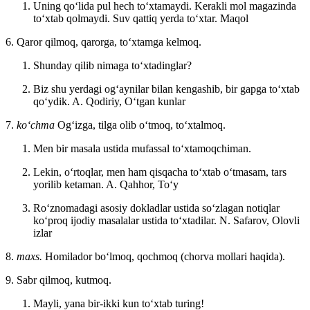
Uning qoʻlida pul hech toʻxtamaydi. Kerakli mol magazinda
toʻxtab qolmaydi. Suv qattiq yerda toʻxtar.
Maqol
6. Qaror qilmoq, qarorga, toʻxtamga kelmoq.
Shunday qilib nimaga toʻxtadinglar?
Biz shu yerdagi ogʻaynilar bilan kengashib, bir gapga toʻxtab
qoʻydik.
A. Qodiriy, Oʻtgan kunlar
7.
koʻchma
Ogʻizga, tilga olib oʻtmoq, toʻxtalmoq.
Men bir masala ustida mufassal toʻxtamoqchiman.
Lekin, oʻrtoqlar, men ham qisqacha toʻxtab oʻtmasam, tars
yorilib ketaman.
A. Qahhor, Toʻy
Roʻznomadagi asosiy dokladlar ustida soʻzlagan notiqlar
koʻproq ijodiy masalalar ustida toʻxtadilar.
N. Safarov, Olovli
izlar
8.
maxs.
Homilador boʻlmoq, qochmoq (chorva mollari haqida).
9. Sabr qilmoq, kutmoq.
Mayli, yana bir-ikki kun toʻxtab turing!