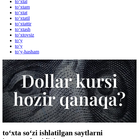
to‘xtal
to‘xtam
to‘xtat
to‘xtatil
to‘xtattir
to‘xtash
to‘xtovsiz
to‘y
to‘y
to‘y-hasham
to‘xta so‘zi ishlatilgan saytlarni