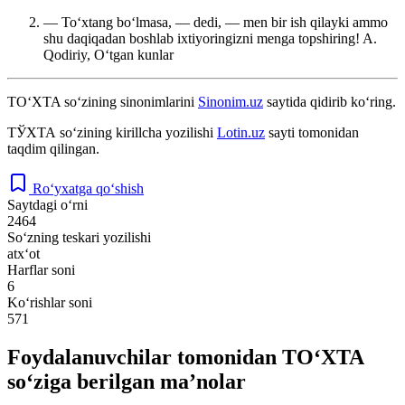
— Toʻxtang boʻlmasa, — dedi, — men bir ish qilayki ammo
shu daqiqadan boshlab ixtiyoringizni menga topshiring!
A.
Qodiriy, Oʻtgan kunlar
TO‘XTA
so‘zining sinonimlarini
Sinonim.uz
saytida qidirib ko‘ring.
ТЎХТА
so‘zining kirillcha yozilishi
Lotin.uz
sayti tomonidan
taqdim qilingan.
Ro‘yxatga qo‘shish
Saytdagi o‘rni
2464
So‘zning teskari yozilishi
atx‘ot
Harflar soni
6
Ko‘rishlar soni
571
Foydalanuvchilar tomonidan TO‘XTA
so‘ziga berilgan ma’nolar