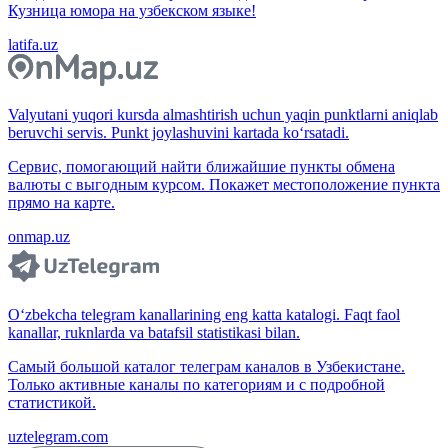
Кузница юмора на узбекском языке!
latifa.uz
Valyutani yuqori kursda almashtirish uchun yaqin punktlarni aniqlab
beruvchi servis. Punkt joylashuvini kartada ko‘rsatadi.
Сервис, помогающий найти ближайшие пункты обмена
валюты с выгодным курсом. Покажет местоположение пункта
прямо на карте.
onmap.uz
O‘zbekcha telegram kanallarining eng katta katalogi. Faqt faol
kanallar, ruknlarda va batafsil statistikasi bilan.
Самый большой каталог телеграм каналов в Узбекистане.
Только активные каналы по категориям и с подробной
статистикой.
uztelegram.com