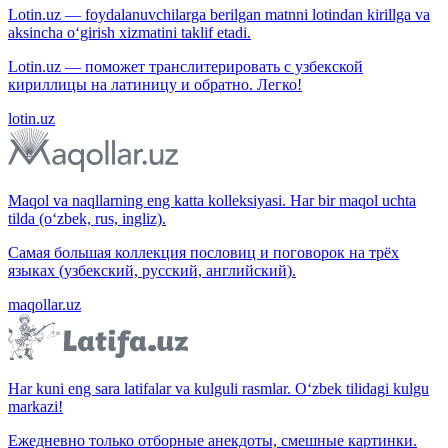
Lotin.uz — foydalanuvchilarga berilgan matnni lotindan kirillga va
aksincha o‘girish xizmatini taklif etadi.
Lotin.uz — поможет транслитерировать с узбекской
кириллицы на латиницу и обратно. Легко!
lotin.uz
Maqol va naqllarning eng katta kolleksiyasi. Har bir maqol uchta
tilda (o‘zbek, rus, ingliz).
Самая большая коллекция пословиц и поговорок на трёх
языках (узбекский, русский, английский).
maqollar.uz
Har kuni eng sara latifalar va kulguli rasmlar. O‘zbek tilidagi kulgu
markazi!
Ежедневно только отборные анекдоты, смешные картинки.