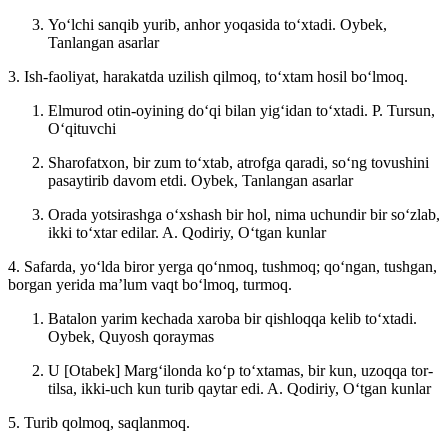
Yoʻlchi sanqib yurib, anhor yoqasida toʻxtadi.
Oybek,
Tanlangan asarlar
3. Ish-faoliyat, harakatda uzilish qilmoq, toʻxtam hosil boʻlmoq.
Elmurod otin-oyining doʻqi bilan yigʻidan toʻxtadi.
P. Tursun,
Oʻqituvchi
Sharofatxon, bir zum toʻxtab, atrofga qaradi, soʻng tovushini
pasaytirib davom etdi.
Oybek, Tanlangan asarlar
Orada yotsirashga oʻxshash bir hol, nima uchundir bir soʻzlab,
ikki toʻxtar edilar.
A. Qodiriy, Oʻtgan kunlar
4. Safarda, yoʻlda biror yerga qoʻnmoq, tushmoq; qoʻngan, tushgan,
borgan yerida maʼlum vaqt boʻlmoq, turmoq.
Batalon yarim kechada xaroba bir qishloqqa kelib toʻxtadi.
Oybek, Quyosh qoraymas
U [Otabek] Margʻilonda koʻp toʻxtamas, bir kun, uzoqqa tor-
tilsa, ikki-uch kun turib qaytar edi.
A. Qodiriy, Oʻtgan kunlar
5. Turib qolmoq, saqlanmoq.