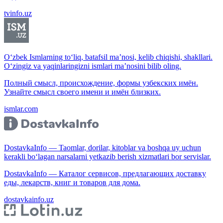
tvinfo.uz
O‘zbek Ismlarning to‘liq, batafsil ma’nosi, kelib chiqishi, shakllari.
O‘zingiz va yaqinlaringizni ismlari ma’nosini bilib oling.
Полный смысл, происхождение, формы узбекских имён.
Узнайте смысл своего имени и имён близких.
ismlar.com
DostavkaInfo — Taomlar, dorilar, kitoblar va boshqa uy uchun
kerakli bo‘lagan narsalarni yetkazib berish xizmatlari bor servislar.
DostavkaInfo — Каталог сервисов, предлагающих доставку
еды, лекарств, книг и товаров для дома.
dostavkainfo.uz