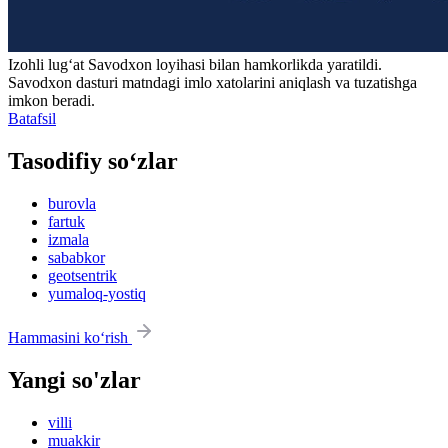
Izohli lugʻat
Savodxon
loyihasi bilan hamkorlikda yaratildi.
Savodxon dasturi matndagi imlo xatolarini aniqlash va tuzatishga
imkon beradi.
Batafsil
Tasodifiy so‘zlar
burovla
fartuk
izmala
sababkor
geotsentrik
yumaloq-yostiq
Hammasini ko‘rish
Yangi so'zlar
villi
muakkir