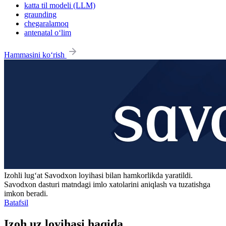
katta til modeli (LLM)
graunding
chegaralamoq
antenatal o‘lim
Hammasini ko‘rish
Izohli lugʻat
Savodxon
loyihasi bilan hamkorlikda yaratildi.
Savodxon dasturi matndagi imlo xatolarini aniqlash va tuzatishga
imkon beradi.
Batafsil
Izoh.uz loyihasi haqida