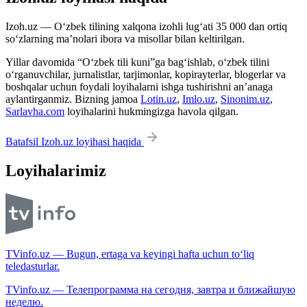
Izoh.uz — O‘zbek tilining xalqona izohli lug‘ati 35 000 dan ortiq
so‘zlarning ma’nolari ibora va misollar bilan keltirilgan.
Yillar davomida “O‘zbek tili kuni”ga bag‘ishlab, o‘zbek tilini
o‘rganuvchilar, jurnalistlar, tarjimonlar, kopirayterlar, blogerlar va
boshqalar uchun foydali loyihalarni ishga tushirishni an’anaga
aylantirganmiz. Bizning jamoa
Lotin.uz
,
Imlo.uz
,
Sinonim.uz
,
Sarlavha.com
loyihalarini hukmingizga havola qilgan.
Batafsil Izoh.uz loyihasi haqida
Loyihalarimiz
TVinfo.uz — Bugun, ertaga va keyingi hafta uchun to‘liq
teledasturlar.
TVinfo.uz — Телепрограмма на сегодня, завтра и ближайшую
неделю.