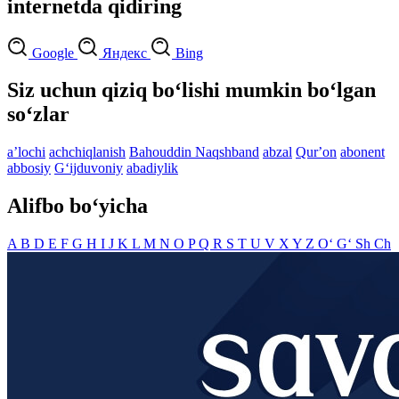
internetda qidiring
Google
Яндекс
Bing
Siz uchun qiziq bo‘lishi mumkin bo‘lgan
so‘zlar
aʼlochi
achchiqlanish
Bahouddin Naqshband
abzal
Qurʼon
abonent
abbosiy
G‘ijduvoniy
abadiylik
Alifbo bo‘yicha
A
B
D
E
F
G
H
I
J
K
L
M
N
O
P
Q
R
S
T
U
V
X
Y
Z
O‘
G‘
Sh
Ch