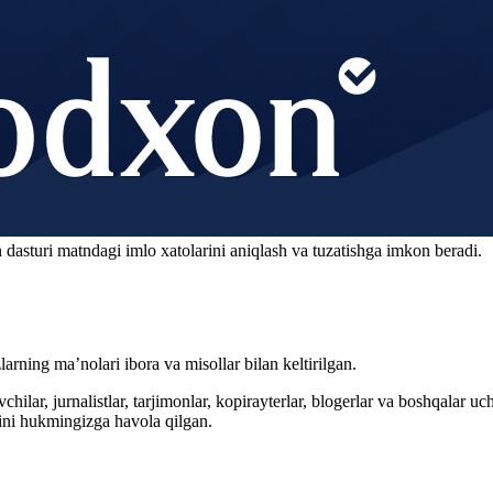
 dasturi matndagi imlo xatolarini aniqlash va tuzatishga imkon beradi.
arning ma’nolari ibora va misollar bilan keltirilgan.
hilar, jurnalistlar, tarjimonlar, kopirayterlar, blogerlar va boshqalar u
ini hukmingizga havola qilgan.