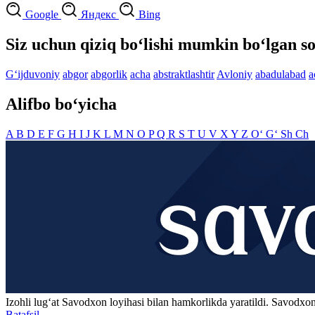
Google
Яндекс
Bing
Siz uchun qiziq bo‘lishi mumkin bo‘lgan so
G‘ijduvoniy
abgor
abgorlik
acha
abstraktlashtir
Avloniy
abadulabad
a
Alifbo bo‘yicha
A
B
D
E
F
G
H
I
J
K
L
M
N
O
P
Q
R
S
T
U
V
X
Y
Z
O‘
G‘
Sh
Ch
Izohli lugʻat
Savodxon
loyihasi bilan hamkorlikda yaratildi. Savodxon
Batafsil