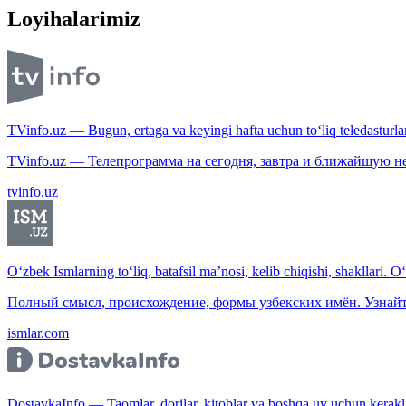
Loyihalarimiz
TVinfo.uz — Bugun, ertaga va keyingi hafta uchun to‘liq teledasturlar
TVinfo.uz — Телепрограмма на сегодня, завтра и ближайшую н
tvinfo.uz
O‘zbek Ismlarning to‘liq, batafsil ma’nosi, kelib chiqishi, shakllari. O
Полный смысл, происхождение, формы узбекских имён. Узнайт
ismlar.com
DostavkaInfo — Taomlar, dorilar, kitoblar va boshqa uy uchun kerakli b