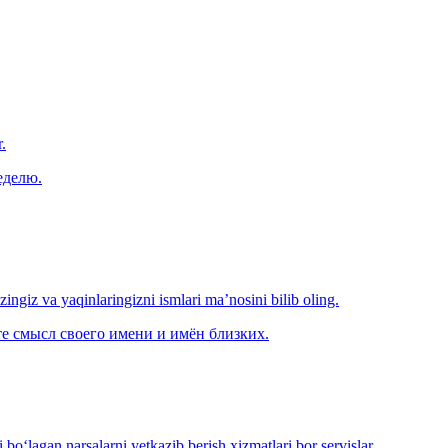
.
еделю.
‘zingiz va yaqinlaringizni ismlari ma’nosini bilib oling.
е смысл своего имени и имён близких.
o‘lagan narsalarni yetkazib berish xizmatlari bor servislar.