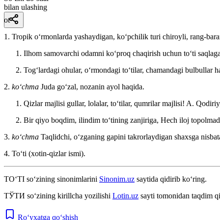
bilan ulashing
ot
1. Tropik oʻrmonlarda yashaydigan, koʻpchilik turi chiroyli, rang-bara
Ilhom samovarchi odamni koʻproq chaqirish uchun toʻti saqlagan
Togʻlardagi ohular, oʻrmondagi toʻtilar, chamandagi bulbullar h
2.
koʻchma
Juda goʻzal, nozanin ayol haqida.
Qizlar majlisi gullar, lolalar, toʻtilar, qumrilar majlisi!
A. Qodiriy
Bir qiyo boqdim, ilindim toʻtining zanjiriga, Hech iloj topolma
3.
koʻchma
Taqlidchi, oʻzganing gapini takrorlaydigan shaxsga nisbat
4. Toʻti (xotin-qizlar ismi).
TO‘TI
so‘zining sinonimlarini
Sinonim.uz
saytida qidirib ko‘ring.
ТЎТИ
so‘zining kirillcha yozilishi
Lotin.uz
sayti tomonidan taqdim qi
Ro‘yxatga qo‘shish