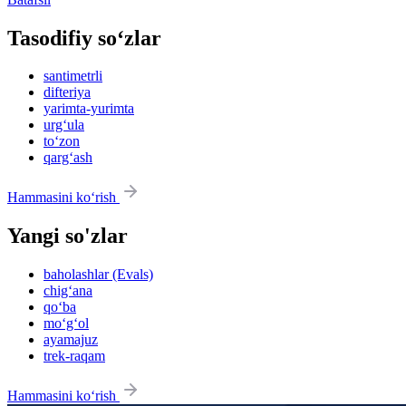
Tasodifiy so‘zlar
santimetrli
difteriya
yarimta-yurimta
urg‘ula
to‘zon
qarg‘ash
Hammasini ko‘rish
Yangi so'zlar
baholashlar (Evals)
chig‘ana
qo‘ba
mo‘g‘ol
ayamajuz
trek-raqam
Hammasini ko‘rish