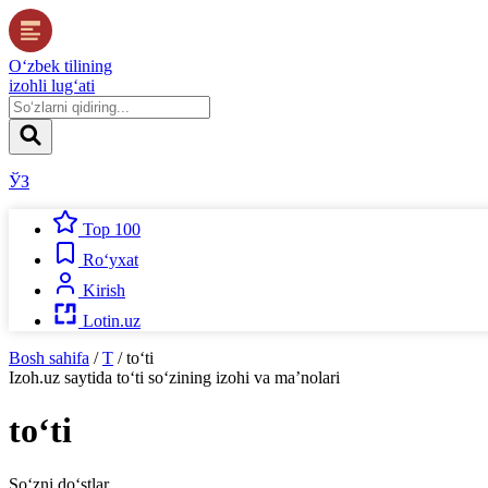
O‘zbek tilining
izohli lug‘ati
ЎЗ
Top 100
Ro‘yxat
Kirish
Lotin.uz
Bosh sahifa
/
T
/
to‘ti
Izoh.uz
saytida
to‘ti
so‘zining izohi va ma’nolari
to‘ti
So‘zni do‘stlar