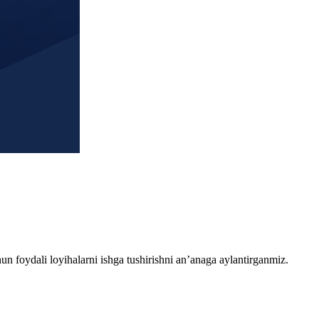
chun foydali loyihalarni ishga tushirishni an’anaga aylantirganmiz.