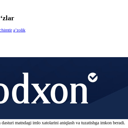
‘zlar
chimtir
aʼzolik
 dasturi matndagi imlo xatolarini aniqlash va tuzatishga imkon beradi.