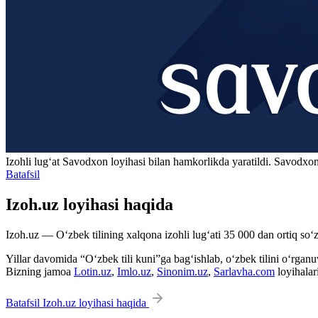
Izohli lugʻat
Savodxon
loyihasi bilan hamkorlikda yaratildi. Savodxon
Batafsil
Izoh.uz loyihasi haqida
Izoh.uz — O‘zbek tilining xalqona izohli lug‘ati 35 000 dan ortiq so‘zl
Yillar davomida “O‘zbek tili kuni”ga bag‘ishlab, o‘zbek tilini o‘rganuvc
Bizning jamoa
Lotin.uz
,
Imlo.uz
,
Sinonim.uz
,
Sarlavha.com
loyihalar
Batafsil Izoh.uz loyihasi haqida