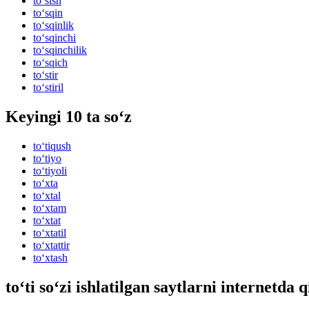
to‘sish
to‘sqin
to‘sqinlik
to‘sqinchi
to‘sqinchilik
to‘sqich
to‘stir
to‘stiril
Keyingi 10 ta so‘z
to‘tiqush
to‘tiyo
to‘tiyoli
to‘xta
to‘xtal
to‘xtam
to‘xtat
to‘xtatil
to‘xtattir
to‘xtash
to‘ti so‘zi ishlatilgan saytlarni internetda 