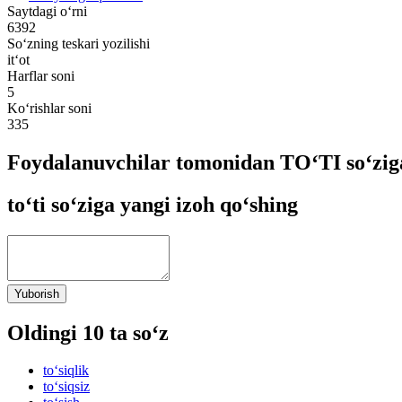
Saytdagi o‘rni
6392
So‘zning teskari yozilishi
it‘ot
Harflar soni
5
Ko‘rishlar soni
335
Foydalanuvchilar tomonidan TO‘TI so‘zig
to‘ti so‘ziga yangi izoh qo‘shing
Yuborish
Oldingi 10 ta so‘z
to‘siqlik
to‘siqsiz