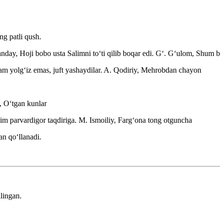
ng patli qush.
day, Hoji bobo usta Salimni toʻti qilib boqar edi.
Gʻ. Gʻulom, Shum b
am yolgʻiz emas, juft yashaydilar.
A. Qodiriy, Mehrobdan chayon
, Oʻtgan kunlar
dim parvardigor taqdiriga.
M. Ismoiliy, Fargʻona tong otguncha
an qoʻllanadi.
lingan.