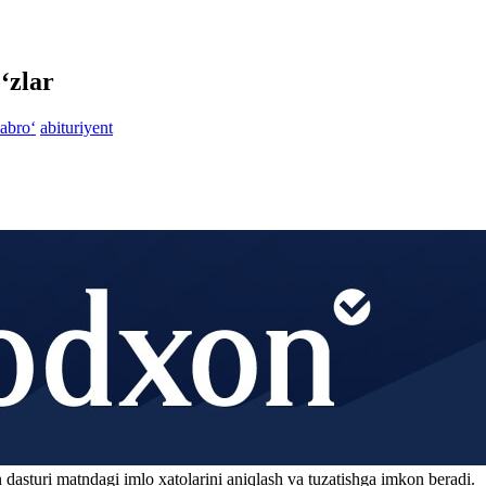
‘zlar
abro‘
abituriyent
 dasturi matndagi imlo xatolarini aniqlash va tuzatishga imkon beradi.