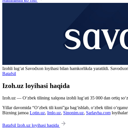
Hammasini ko‘rish
Izohli lugʻat
Savodxon
loyihasi bilan hamkorlikda yaratildi. Savodxon
Batafsil
Izoh.uz loyihasi haqida
Izoh.uz — O‘zbek tilining xalqona izohli lug‘ati 35 000 dan ortiq so‘zl
Yillar davomida “O‘zbek tili kuni”ga bag‘ishlab, o‘zbek tilini o‘rganuvc
Bizning jamoa
Lotin.uz
,
Imlo.uz
,
Sinonim.uz
,
Sarlavha.com
loyihalar
Batafsil Izoh.uz loyihasi haqida