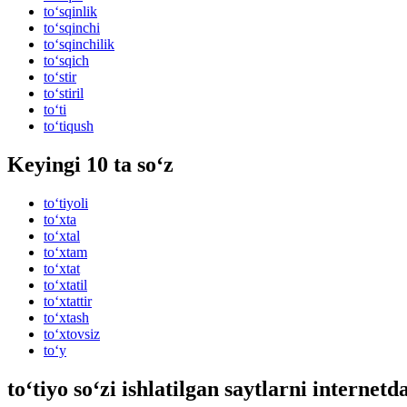
to‘sqinlik
to‘sqinchi
to‘sqinchilik
to‘sqich
to‘stir
to‘stiril
to‘ti
to‘tiqush
Keyingi 10 ta so‘z
to‘tiyoli
to‘xta
to‘xtal
to‘xtam
to‘xtat
to‘xtatil
to‘xtattir
to‘xtash
to‘xtovsiz
to‘y
to‘tiyo so‘zi ishlatilgan saytlarni internetd