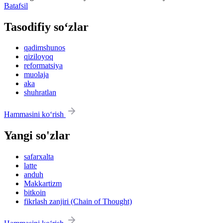
Batafsil
Tasodifiy so‘zlar
qadimshunos
qiziloyoq
reformatsiya
muolaja
aka
shuhratlan
Hammasini ko‘rish
Yangi so'zlar
safarxalta
latte
anduh
Makkartizm
bitkoin
fikrlash zanjiri (Chain of Thought)