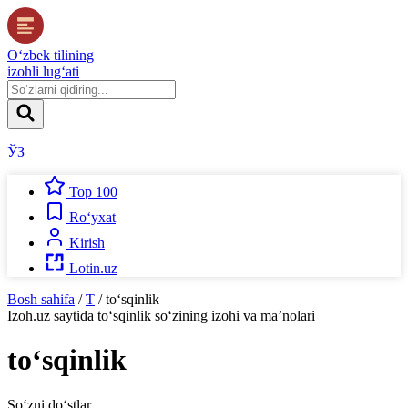
O‘zbek tilining
izohli lug‘ati
ЎЗ
Top 100
Ro‘yxat
Kirish
Lotin.uz
Bosh sahifa
/
T
/
to‘sqinlik
Izoh.uz
saytida
to‘sqinlik
so‘zining izohi va ma’nolari
to‘sqinlik
So‘zni do‘stlar