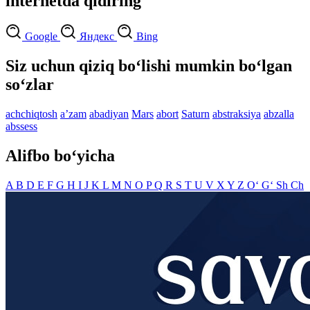
internetda qidiring
Google
Яндекс
Bing
Siz uchun qiziq bo‘lishi mumkin bo‘lgan
so‘zlar
achchiqtosh
aʼzam
abadiyan
Mars
abort
Saturn
abstraksiya
abzalla
abssess
Alifbo bo‘yicha
A
B
D
E
F
G
H
I
J
K
L
M
N
O
P
Q
R
S
T
U
V
X
Y
Z
O‘
G‘
Sh
Ch