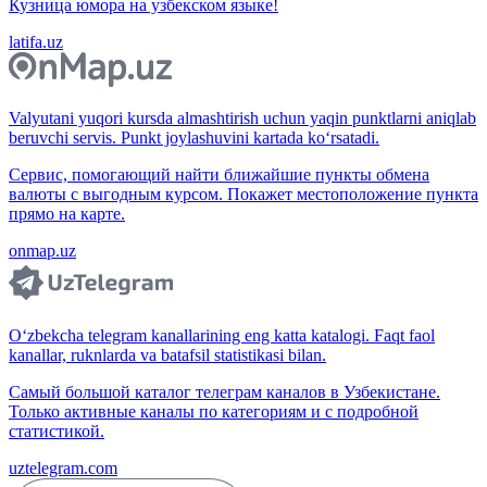
Кузница юмора на узбекском языке!
latifa.uz
Valyutani yuqori kursda almashtirish uchun yaqin punktlarni aniqlab
beruvchi servis. Punkt joylashuvini kartada ko‘rsatadi.
Сервис, помогающий найти ближайшие пункты обмена
валюты с выгодным курсом. Покажет местоположение пункта
прямо на карте.
onmap.uz
O‘zbekcha telegram kanallarining eng katta katalogi. Faqt faol
kanallar, ruknlarda va batafsil statistikasi bilan.
Самый большой каталог телеграм каналов в Узбекистане.
Только активные каналы по категориям и с подробной
статистикой.
uztelegram.com