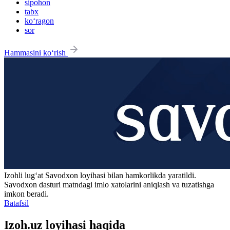
sipohon
tabx
ko‘ragon
sor
Hammasini ko‘rish
Izohli lugʻat
Savodxon
loyihasi bilan hamkorlikda yaratildi.
Savodxon dasturi matndagi imlo xatolarini aniqlash va tuzatishga
imkon beradi.
Batafsil
Izoh.uz loyihasi haqida