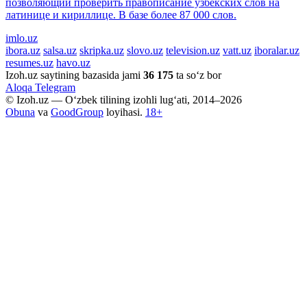
позволяющий проверить правописание узбекских слов на
латинице и кириллице. В базе более 87 000 слов.
imlo.uz
ibora.uz
salsa.uz
skripka.uz
slovo.uz
television.uz
vatt.uz
iboralar.uz
resumes.uz
havo.uz
Izoh.uz saytining bazasida jami
36 175
ta so‘z bor
Aloqa
Telegram
© Izoh.uz — O‘zbek tilining izohli lug‘ati, 2014–2026
Obuna
va
GoodGroup
loyihasi.
18+