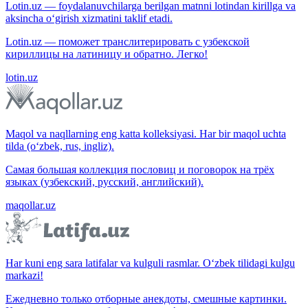
Lotin.uz — foydalanuvchilarga berilgan matnni lotindan kirillga va
aksincha o‘girish xizmatini taklif etadi.
Lotin.uz — поможет транслитерировать с узбекской
кириллицы на латиницу и обратно. Легко!
lotin.uz
Maqol va naqllarning eng katta kolleksiyasi. Har bir maqol uchta
tilda (o‘zbek, rus, ingliz).
Самая большая коллекция пословиц и поговорок на трёх
языках (узбекский, русский, английский).
maqollar.uz
Har kuni eng sara latifalar va kulguli rasmlar. O‘zbek tilidagi kulgu
markazi!
Ежедневно только отборные анекдоты, смешные картинки.