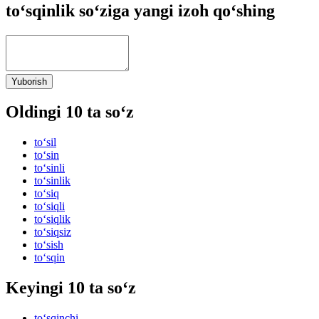
to‘sqinlik so‘ziga yangi izoh qo‘shing
Yuborish
Oldingi 10 ta so‘z
to‘sil
to‘sin
to‘sinli
to‘sinlik
to‘siq
to‘siqli
to‘siqlik
to‘siqsiz
to‘sish
to‘sqin
Keyingi 10 ta so‘z
to‘sqinchi