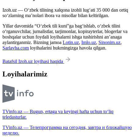
Izoh.uz — O‘zbek tilining xalqona izohli lug‘ati 35 000 dan ortiq
so‘zlarning ma’nolari ibora va misollar bilan keltirilgan.
Yillar davomida “O‘zbek tili kuni”ga bag‘ishlab, o‘zbek tilini
o‘rganuvchilar, jurnalistlar, tarjimonlar, kopirayterlar, blogerlar va
boshqalar uchun foydali loyihalarni ishga tushirishni an’anaga
aylantirganmiz. Bizning jamoa
Lotin.uz
,
Imlo.uz
,
Sinonim.uz
,
Sarlavha.com
loyihalarini hukmingizga havola qilgan.
Batafsil Izoh.uz loyihasi haqida
Loyihalarimiz
TVinfo.uz — Bugun, ertaga va keyingi hafta uchun to‘liq
teledasturlar.
TVinfo.uz — Телепрограмма на сегодня, завтра и ближайшую
неделю.