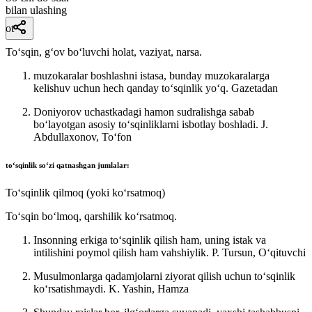
bilan ulashing
ot
Toʻsqin, gʻov boʻluvchi holat, vaziyat, narsa.
muzokaralar boshlashni istasa, bunday muzokaralarga
kelishuv uchun hech qanday toʻsqinlik yoʻq.
Gazetadan
Doniyorov uchastkadagi hamon sudralishga sabab
boʻlayotgan asosiy toʻsqinliklarni isbotlay boshladi.
J.
Abdullaxonov, Toʻfon
to‘sqinlik
soʻzi qatnashgan jumlalar:
Toʻsqinlik qilmoq (yoki koʻrsatmoq)
Toʻsqin boʻlmoq, qarshilik koʻrsatmoq.
Insonning erkiga toʻsqinlik qilish ham, uning istak va
intilishini poymol qilish ham vahshiylik.
P. Tursun, Oʻqituvchi
Musulmonlarga qadamjolarni ziyorat qilish uchun toʻsqinlik
koʻrsatishmaydi.
K. Yashin, Hamza