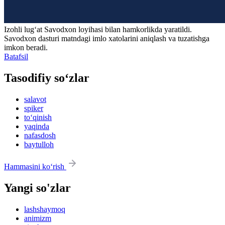
Izohli lugʻat
Savodxon
loyihasi bilan hamkorlikda yaratildi.
Savodxon dasturi matndagi imlo xatolarini aniqlash va tuzatishga
imkon beradi.
Batafsil
Tasodifiy so‘zlar
salavot
spiker
to‘qinish
yaqinda
nafasdosh
baytulloh
Hammasini ko‘rish
Yangi so'zlar
lashshaymoq
animizm