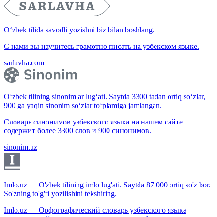
O‘zbek tilida savodli yozishni biz bilan boshlang.
С нами вы научитесь грамотно писать на узбекском языке.
sarlavha.com
O‘zbek tilining sinonimlar lug‘ati. Saytda 3300 tadan ortiq so‘zlar,
900 ga yaqin sinonim so‘zlar to‘plamiga jamlangan.
Словарь синонимов узбекского языка на нашем сайте
содержит более 3300 слов и 900 синонимов.
sinonim.uz
Imlo.uz — O'zbek tilining imlo lug'ati. Saytda 87 000 ortiq so'z bor.
So'zning to'g'ri yozilishini tekshiring.
Imlo.uz — Орфографический словарь узбекского языка