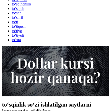
to‘sqinchilik
to‘sqich
to‘stir
to‘stiril
to‘ti
to‘tiqush
to‘tiyo
to‘tiyoli
to‘xta
to‘sqinlik so‘zi ishlatilgan saytlarni