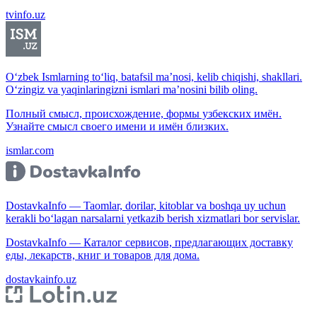
tvinfo.uz
O‘zbek Ismlarning to‘liq, batafsil ma’nosi, kelib chiqishi, shakllari.
O‘zingiz va yaqinlaringizni ismlari ma’nosini bilib oling.
Полный смысл, происхождение, формы узбекских имён.
Узнайте смысл своего имени и имён близких.
ismlar.com
DostavkaInfo — Taomlar, dorilar, kitoblar va boshqa uy uchun
kerakli bo‘lagan narsalarni yetkazib berish xizmatlari bor servislar.
DostavkaInfo — Каталог сервисов, предлагающих доставку
еды, лекарств, книг и товаров для дома.
dostavkainfo.uz