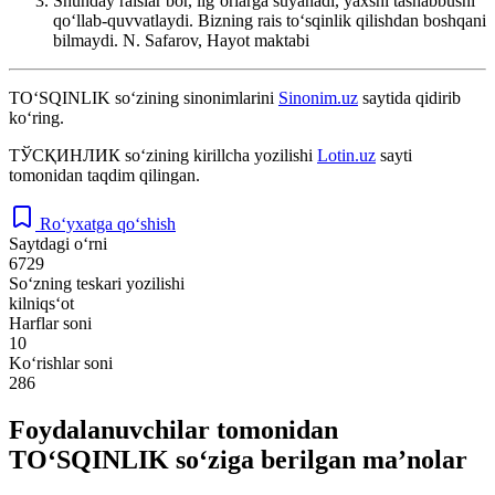
Shunday raislar bor, ilgʻorlarga suyanadi, yaxshi tashabbusni
qoʻllab-quvvatlaydi. Bizning rais toʻsqinlik qilishdan boshqani
bilmaydi.
N. Safarov, Hayot maktabi
TO‘SQINLIK
so‘zining sinonimlarini
Sinonim.uz
saytida qidirib
ko‘ring.
ТЎСҚИНЛИК
so‘zining kirillcha yozilishi
Lotin.uz
sayti
tomonidan taqdim qilingan.
Ro‘yxatga qo‘shish
Saytdagi o‘rni
6729
So‘zning teskari yozilishi
kilniqs‘ot
Harflar soni
10
Ko‘rishlar soni
286
Foydalanuvchilar tomonidan
TO‘SQINLIK so‘ziga berilgan ma’nolar