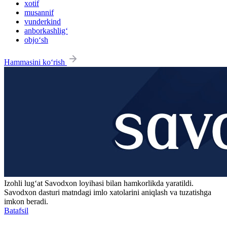
xotif
musannif
vunderkind
anborkashlig‘
objo‘sh
Hammasini ko‘rish
Izohli lugʻat
Savodxon
loyihasi bilan hamkorlikda yaratildi.
Savodxon dasturi matndagi imlo xatolarini aniqlash va tuzatishga
imkon beradi.
Batafsil