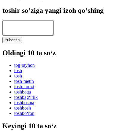
toshir so‘ziga yangi izoh qo‘shing
Yuborish
Oldingi 10 ta so‘z
tog‘rayhon
tosh
tosh
tosh-metin
tosh-tarozi
toshbaqa
toshbag‘irlik
toshbosma
toshbosh
toshbo‘ron
Keyingi 10 ta so‘z