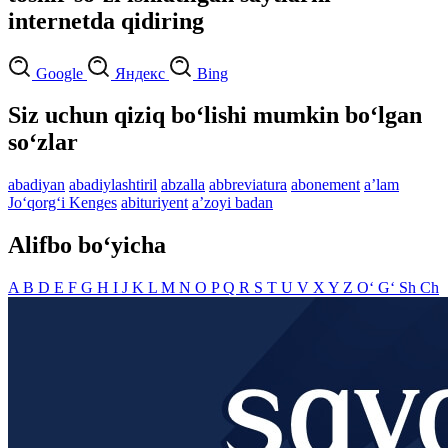
internetda qidiring
Google
Яндекс
Bing
Siz uchun qiziq bo‘lishi mumkin bo‘lgan
so‘zlar
abadiyan
abadiylashtiril
abzalla
abbreviatura
abonement
aʼlam
Jo‘qorg‘i Kenges
abituriyent
aʼzoyi badan
Alifbo bo‘yicha
A
B
D
E
F
G
H
I
J
K
L
M
N
O
P
Q
R
S
T
U
V
X
Y
Z
O‘
G‘
Sh
Ch