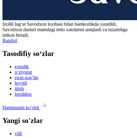
Izohli lugʻat
Savodxon
loyihasi bilan hamkorlikda yaratildi.
Savodxon dasturi matndagi imlo xatolarini aniqlash va tuzatishga
imkon beradi.
Batafsil
Tasodifiy so‘zlar
ezgulik
o‘ziyurar
eson-sog‘liq
boyitil
titish
lorsildoq
Hammasini ko‘rish
Yangi so'zlar
villi