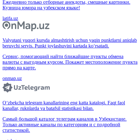
Ежедневно только отборные анекдоты, смешные картинки.
Кузница юмора на узбекском языке!
latifa.uz
Valyutani yuqori kursda almashtirish uchun yaqin punktlarni aniqlab
beruvchi servis. Punkt joylashuvini kartada ko‘rsatadi.
Сервис, помогающий найти ближайшие пункты обмена
валюты с выгодным курсом. Покажет местоположение пункта
прямо на карте.
onmap.uz
O‘zbekcha telegram kanallarining eng katta katalogi. Faqt faol
kanallar, ruknlarda va batafsil statistikasi bilan.
Самый большой каталог телеграм каналов в Узбекистане.
Только активные каналы по категориям и с подробной
статистикой.