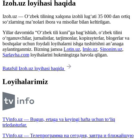
Izoh.uz loyihasi haqida
Izoh.uz — O‘zbek tilining xalqona izohli lug‘ati 35 000 dan ortiq
so‘zlarning ma’nolari ibora va misollar bilan keltirilgan.
Yillar davomida “O‘zbek tili kuni”ga bag‘ishlab, o‘zbek tilini
o‘rganuvchilar, jurnalistlar, tarjimonlar, kopirayterlar, blogerlar va
boshqalar uchun foydali loyihalarni ishga tushirishni an’anaga
aylantirganmiz. Bizning jamoa
Lotin.uz
,
Imlo.uz
,
Sinonim.uz
,
Sarlavha.com
loyihalarini hukmingizga havola qilgan.
Batafsil Izoh.uz loyihasi haqida
Loyihalarimiz
TVinfo.uz — Bugun, ertaga va keyingi hafta uchun to‘liq
teledasturlar.
TVinfo.uz — Телепрограмма на сегодня, завтра и ближайшую