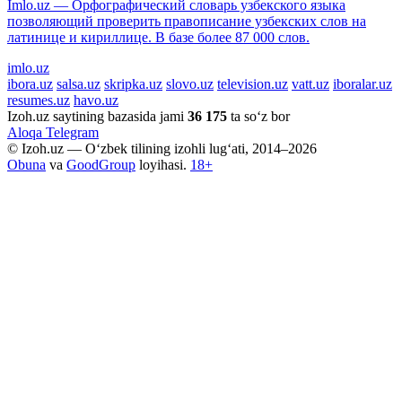
Imlo.uz — Орфографический словарь узбекского языка
позволяющий проверить правописание узбекских слов на
латинице и кириллице. В базе более 87 000 слов.
imlo.uz
ibora.uz
salsa.uz
skripka.uz
slovo.uz
television.uz
vatt.uz
iboralar.uz
resumes.uz
havo.uz
Izoh.uz saytining bazasida jami
36 175
ta so‘z bor
Aloqa
Telegram
© Izoh.uz — O‘zbek tilining izohli lug‘ati, 2014–2026
Obuna
va
GoodGroup
loyihasi.
18+