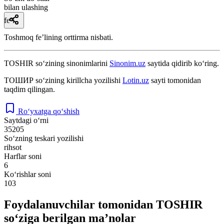
bilan ulashing
fe’l
Toshmoq feʼlining orttirma nisbati.
TOSHIR
so‘zining sinonimlarini
Sinonim.uz
saytida qidirib ko‘ring.
ТОШИР
so‘zining kirillcha yozilishi
Lotin.uz
sayti tomonidan
taqdim qilingan.
Ro‘yxatga qo‘shish
Saytdagi o‘rni
35205
So‘zning teskari yozilishi
rihsot
Harflar soni
6
Ko‘rishlar soni
103
Foydalanuvchilar tomonidan TOSHIR
so‘ziga berilgan ma’nolar