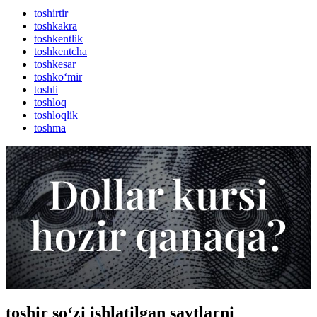
toshirtir
toshkakra
toshkentlik
toshkentcha
toshkesar
toshko‘mir
toshli
toshloq
toshloqlik
toshma
toshir so‘zi ishlatilgan saytlarni