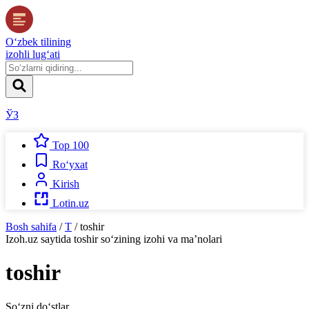
O‘zbek tilining
izohli lug‘ati
ЎЗ
Top 100
Ro‘yxat
Kirish
Lotin.uz
Bosh sahifa
/
T
/
toshir
Izoh.uz
saytida
toshir
so‘zining izohi va ma’nolari
toshir
So‘zni do‘stlar