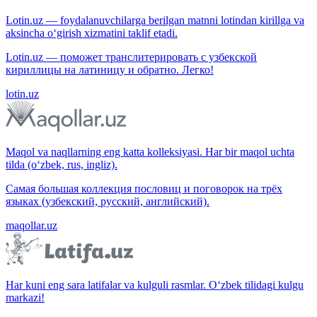
Lotin.uz — foydalanuvchilarga berilgan matnni lotindan kirillga va
aksincha o‘girish xizmatini taklif etadi.
Lotin.uz — поможет транслитерировать с узбекской
кириллицы на латиницу и обратно. Легко!
lotin.uz
Maqol va naqllarning eng katta kolleksiyasi. Har bir maqol uchta
tilda (o‘zbek, rus, ingliz).
Самая большая коллекция пословиц и поговорок на трёх
языках (узбекский, русский, английский).
maqollar.uz
Har kuni eng sara latifalar va kulguli rasmlar. O‘zbek tilidagi kulgu
markazi!