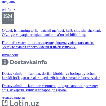
неделю.
tvinfo.uz
O‘zbek Ismlarning to‘liq, batafsil ma’nosi, kelib chiqishi, shakllari.
O‘zingiz va yaqinlaringizni ismlari ma’nosini bilib oling.
Полный смысл, происхождение, формы узбекских имён.
Узнайте смысл своего имени и имён близких.
ismlar.com
DostavkaInfo — Taomlar, dorilar, kitoblar va boshqa uy uchun
kerakli bo‘lagan narsalarni yetkazib berish xizmatlari bor servislar.
DostavkaInfo — Каталог сервисов, предлагающих доставку
еды, лекарств, книг и товаров для дома.
dostavkainfo.uz