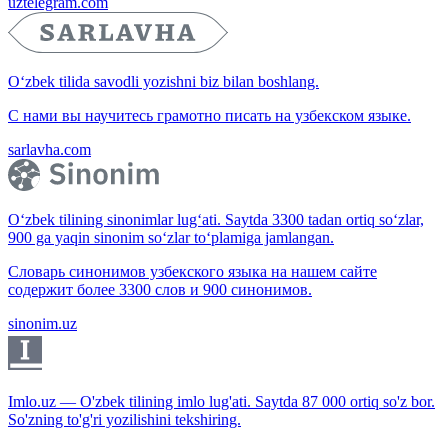
uztelegram.com
O‘zbek tilida savodli yozishni biz bilan boshlang.
С нами вы научитесь грамотно писать на узбекском языке.
sarlavha.com
O‘zbek tilining sinonimlar lug‘ati. Saytda 3300 tadan ortiq so‘zlar,
900 ga yaqin sinonim so‘zlar to‘plamiga jamlangan.
Словарь синонимов узбекского языка на нашем сайте
содержит более 3300 слов и 900 синонимов.
sinonim.uz
Imlo.uz — O'zbek tilining imlo lug'ati. Saytda 87 000 ortiq so'z bor.
So'zning to'g'ri yozilishini tekshiring.