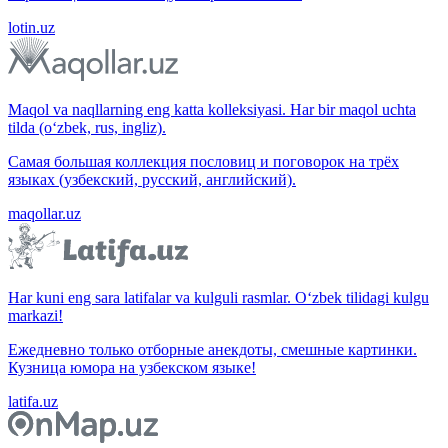
lotin.uz
Maqol va naqllarning eng katta kolleksiyasi. Har bir maqol uchta
tilda (o‘zbek, rus, ingliz).
Самая большая коллекция пословиц и поговорок на трёх
языках (узбекский, русский, английский).
maqollar.uz
Har kuni eng sara latifalar va kulguli rasmlar. O‘zbek tilidagi kulgu
markazi!
Ежедневно только отборные анекдоты, смешные картинки.
Кузница юмора на узбекском языке!
latifa.uz