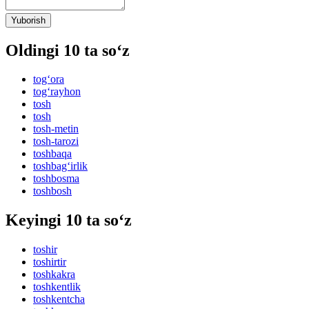
Yuborish
Oldingi 10 ta so‘z
tog‘ora
tog‘rayhon
tosh
tosh
tosh-metin
tosh-tarozi
toshbaqa
toshbag‘irlik
toshbosma
toshbosh
Keyingi 10 ta so‘z
toshir
toshirtir
toshkakra
toshkentlik
toshkentcha