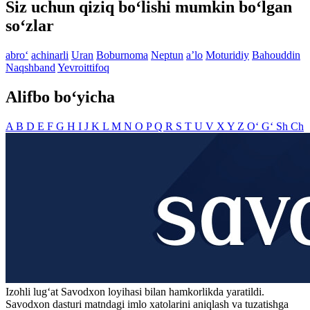
Siz uchun qiziq bo‘lishi mumkin bo‘lgan
so‘zlar
abro‘
achinarli
Uran
Boburnoma
Neptun
aʼlo
Moturidiy
Bahouddin
Naqshband
Yevroittifoq
Alifbo bo‘yicha
A
B
D
E
F
G
H
I
J
K
L
M
N
O
P
Q
R
S
T
U
V
X
Y
Z
O‘
G‘
Sh
Ch
Izohli lugʻat
Savodxon
loyihasi bilan hamkorlikda yaratildi.
Savodxon dasturi matndagi imlo xatolarini aniqlash va tuzatishga