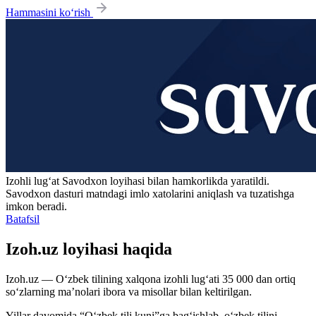
Hammasini ko‘rish
Izohli lugʻat
Savodxon
loyihasi bilan hamkorlikda yaratildi.
Savodxon dasturi matndagi imlo xatolarini aniqlash va tuzatishga
imkon beradi.
Batafsil
Izoh.uz loyihasi haqida
Izoh.uz — O‘zbek tilining xalqona izohli lug‘ati 35 000 dan ortiq
so‘zlarning ma’nolari ibora va misollar bilan keltirilgan.
Yillar davomida “O‘zbek tili kuni”ga bag‘ishlab, o‘zbek tilini