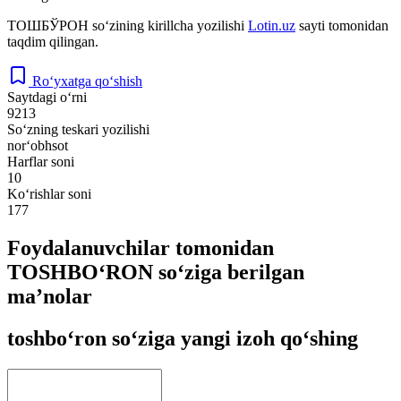
ТОШБЎРОН
so‘zining kirillcha yozilishi
Lotin.uz
sayti tomonidan
taqdim qilingan.
Ro‘yxatga qo‘shish
Saytdagi o‘rni
9213
So‘zning teskari yozilishi
nor‘obhsot
Harflar soni
10
Ko‘rishlar soni
177
Foydalanuvchilar tomonidan
TOSHBO‘RON so‘ziga berilgan
ma’nolar
toshbo‘ron so‘ziga yangi izoh qo‘shing