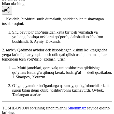
bilan ulashing
ot
1. Koʻchib, bir-birini surib dumalatib, shiddat bilan tushayotgan
toshlar oqimi.
Shu payt togʻ choʻqqisidan katta bir tosh yumaladi va
yoʻlidagi boshqa toshlarni qoʻporib, dahshatli toshboʻron
boshlandi.
S. Ayniy, Doxunda
2.
tarixiy
Qadimda aybdor deb hisoblangan kishini koʻkragigacha
yerga koʻmib, har yoqdan tosh otib qatl qilish usuli; umuman, har
tomondan tosh yogʻdirib jazolash, urish.
— Mufti janoblari, qora xalq uni toshboʻron qildirishga
qoʻymas Badargʻa qilmoq kerak, badargʻa! — dedi qozikalon.
J. Sharipov, Xorazm
Oʻlgan, yarador boʻlganlarga qaramay, qoʻzgʻolonchilar katta
suron bilan ilgari otilib, toshboʻronni kuchaytirdi.
Oybek,
Tanlangan asarlar
TOSHBO‘RON
so‘zining sinonimlarini
Sinonim.uz
saytida qidirib
ko‘ring.