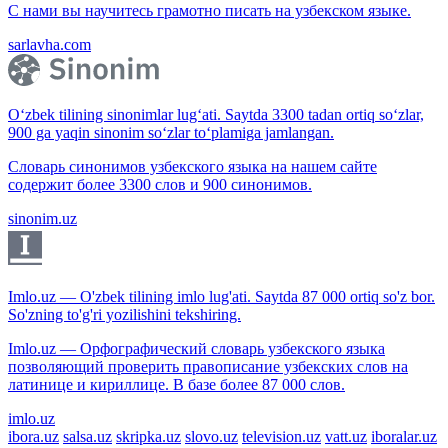
С нами вы научитесь грамотно писать на узбекском языке.
sarlavha.com
O‘zbek tilining sinonimlar lug‘ati. Saytda 3300 tadan ortiq so‘zlar,
900 ga yaqin sinonim so‘zlar to‘plamiga jamlangan.
Словарь синонимов узбекского языка на нашем сайте
содержит более 3300 слов и 900 синонимов.
sinonim.uz
Imlo.uz — O'zbek tilining imlo lug'ati. Saytda 87 000 ortiq so'z bor.
So'zning to'g'ri yozilishini tekshiring.
Imlo.uz — Орфографический словарь узбекского языка
позволяющий проверить правописание узбекских слов на
латинице и кириллице. В базе более 87 000 слов.
imlo.uz
ibora.uz
salsa.uz
skripka.uz
slovo.uz
television.uz
vatt.uz
iboralar.uz