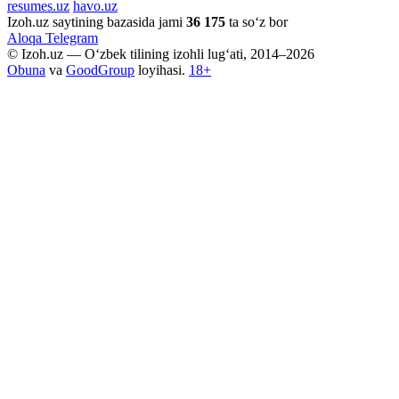
resumes.uz
havo.uz
Izoh.uz saytining bazasida jami
36 175
ta so‘z bor
Aloqa
Telegram
© Izoh.uz — O‘zbek tilining izohli lug‘ati, 2014–2026
Obuna
va
GoodGroup
loyihasi.
18+