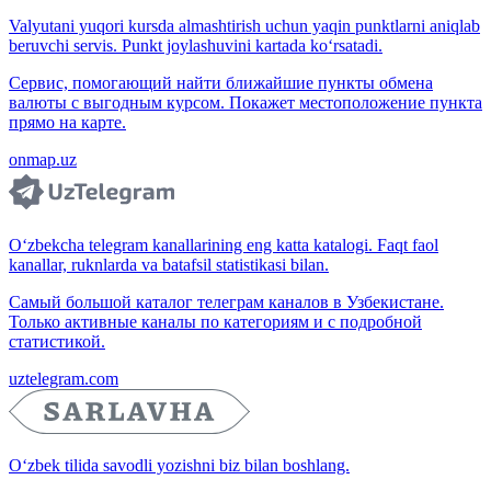
Valyutani yuqori kursda almashtirish uchun yaqin punktlarni aniqlab
beruvchi servis. Punkt joylashuvini kartada ko‘rsatadi.
Сервис, помогающий найти ближайшие пункты обмена
валюты с выгодным курсом. Покажет местоположение пункта
прямо на карте.
onmap.uz
O‘zbekcha telegram kanallarining eng katta katalogi. Faqt faol
kanallar, ruknlarda va batafsil statistikasi bilan.
Самый большой каталог телеграм каналов в Узбекистане.
Только активные каналы по категориям и с подробной
статистикой.
uztelegram.com
O‘zbek tilida savodli yozishni biz bilan boshlang.