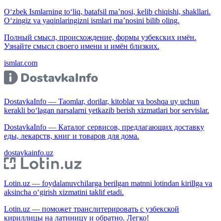
O‘zbek Ismlarning to‘liq, batafsil ma’nosi, kelib chiqishi, shakllari.
O‘zingiz va yaqinlaringizni ismlari ma’nosini bilib oling.
Полный смысл, происхождение, формы узбекских имён.
Узнайте смысл своего имени и имён близких.
ismlar.com
DostavkaInfo — Taomlar, dorilar, kitoblar va boshqa uy uchun
kerakli bo‘lagan narsalarni yetkazib berish xizmatlari bor servislar.
DostavkaInfo — Каталог сервисов, предлагающих доставку
еды, лекарств, книг и товаров для дома.
dostavkainfo.uz
Lotin.uz — foydalanuvchilarga berilgan matnni lotindan kirillga va
aksincha o‘girish xizmatini taklif etadi.
Lotin.uz — поможет транслитерировать с узбекской
кириллицы на латиницу и обратно. Легко!