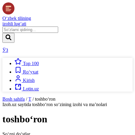
O‘zbek tilining
izohli lug‘ati
ЎЗ
Top 100
Ro‘yxat
Kirish
Lotin.uz
Bosh sahifa
/
T
/
toshbo‘ron
Izoh.uz
saytida
toshbo‘ron
so‘zining izohi va ma’nolari
toshbo‘ron
So‘zni do‘stlar