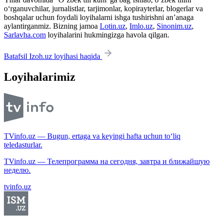
o‘rganuvchilar, jurnalistlar, tarjimonlar, kopirayterlar, blogerlar va
boshqalar uchun foydali loyihalarni ishga tushirishni an’anaga
aylantirganmiz. Bizning jamoa
Lotin.uz
,
Imlo.uz
,
Sinonim.uz
,
Sarlavha.com
loyihalarini hukmingizga havola qilgan.
Batafsil Izoh.uz loyihasi haqida
Loyihalarimiz
TVinfo.uz — Bugun, ertaga va keyingi hafta uchun to‘liq
teledasturlar.
TVinfo.uz — Телепрограмма на сегодня, завтра и ближайшую
неделю.
tvinfo.uz