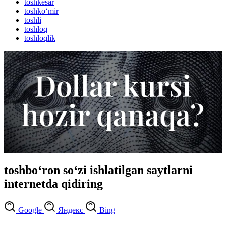
toshkesar
toshko‘mir
toshli
toshloq
toshloqlik
toshbo‘ron so‘zi ishlatilgan saytlarni
internetda qidiring
Google
Яндекс
Bing