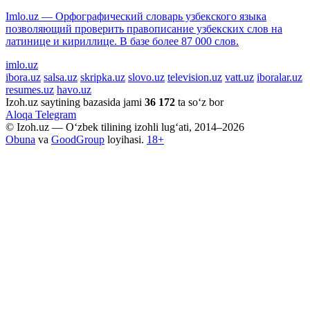
Imlo.uz — Орфографический словарь узбекского языка
позволяющий проверить правописание узбекских слов на
латинице и кириллице. В базе более 87 000 слов.
imlo.uz
ibora.uz
salsa.uz
skripka.uz
slovo.uz
television.uz
vatt.uz
iboralar.uz
resumes.uz
havo.uz
Izoh.uz saytining bazasida jami
36 172
ta so‘z bor
Aloqa
Telegram
© Izoh.uz — O‘zbek tilining izohli lug‘ati, 2014–2026
Obuna
va
GoodGroup
loyihasi.
18+