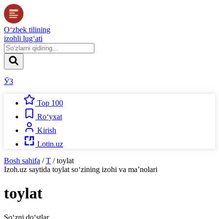
O‘zbek tilining
izohli lug‘ati
ЎЗ
Top 100
Ro‘yxat
Kirish
Lotin.uz
Bosh sahifa
/
T
/
toylat
Izoh.uz
saytida
toylat
so‘zining izohi va ma’nolari
toylat
So‘zni do‘stlar