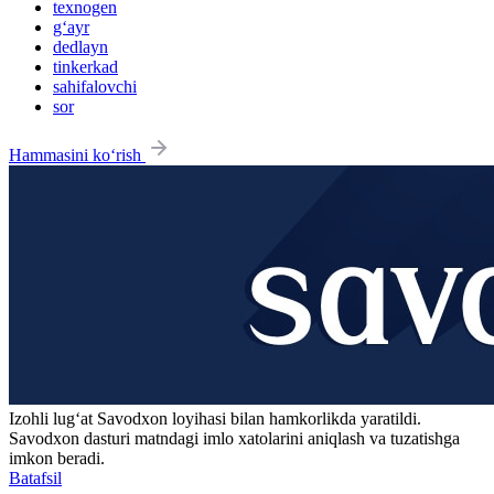
texnogen
g‘ayr
dedlayn
tinkerkad
sahifalovchi
sor
Hammasini ko‘rish
Izohli lugʻat
Savodxon
loyihasi bilan hamkorlikda yaratildi.
Savodxon dasturi matndagi imlo xatolarini aniqlash va tuzatishga
imkon beradi.
Batafsil