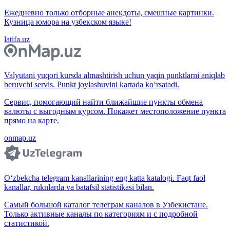
Ежедневно только отборные анекдоты, смешные картинки.
Кузница юмора на узбекском языке!
latifa.uz
Valyutani yuqori kursda almashtirish uchun yaqin punktlarni aniqlab
beruvchi servis. Punkt joylashuvini kartada ko‘rsatadi.
Сервис, помогающий найти ближайшие пункты обмена
валюты с выгодным курсом. Покажет местоположение пункта
прямо на карте.
onmap.uz
O‘zbekcha telegram kanallarining eng katta katalogi. Faqt faol
kanallar, ruknlarda va batafsil statistikasi bilan.
Самый большой каталог телеграм каналов в Узбекистане.
Только активные каналы по категориям и с подробной
статистикой.