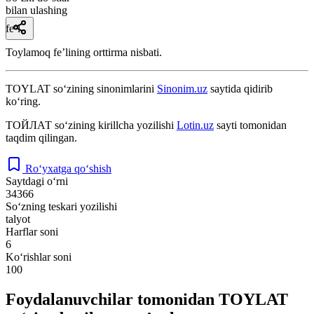
bilan ulashing
fe’l
Toylamoq feʼlining orttirma nisbati.
TOYLAT
so‘zining sinonimlarini
Sinonim.uz
saytida qidirib
ko‘ring.
ТОЙЛАТ
so‘zining kirillcha yozilishi
Lotin.uz
sayti tomonidan
taqdim qilingan.
Ro‘yxatga qo‘shish
Saytdagi o‘rni
34366
So‘zning teskari yozilishi
talyot
Harflar soni
6
Ko‘rishlar soni
100
Foydalanuvchilar tomonidan TOYLAT