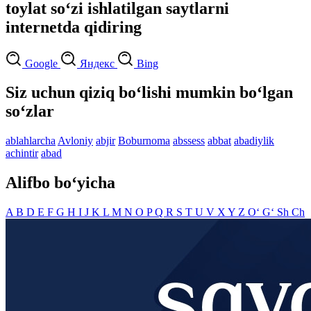
toylat so‘zi ishlatilgan saytlarni
internetda qidiring
Google
Яндекс
Bing
Siz uchun qiziq bo‘lishi mumkin bo‘lgan
so‘zlar
ablahlarcha
Avloniy
abjir
Boburnoma
abssess
abbat
abadiylik
achintir
abad
Alifbo bo‘yicha
A
B
D
E
F
G
H
I
J
K
L
M
N
O
P
Q
R
S
T
U
V
X
Y
Z
O‘
G‘
Sh
Ch