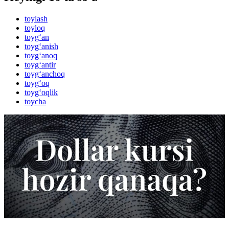
toylash
toyloq
toyg‘an
toyg‘anish
toyg‘anoq
toyg‘antir
toyg‘anchoq
toyg‘oq
toyg‘oqlik
toycha