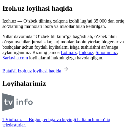
Izoh.uz loyihasi haqida
Izoh.uz — O‘zbek tilining xalqona izohli lug‘ati 35 000 dan ortiq
so‘zlarning ma’nolari ibora va misollar bilan keltirilgan.
Yillar davomida “O‘zbek tili kuni”ga bag‘ishlab, o‘zbek tilini
o‘rganuvchilar, jurnalistlar, tarjimonlar, kopirayterlar, blogerlar va
boshqalar uchun foydali loyihalarni ishga tushirishni an’anaga
aylantirganmiz. Bizning jamoa
Lotin.uz
,
Imlo.uz
,
Sinonim.uz
,
Sarlavha.com
loyihalarini hukmingizga havola qilgan.
Batafsil Izoh.uz loyihasi haqida
Loyihalarimiz
TVinfo.uz — Bugun, ertaga va keyingi hafta uchun to‘liq
teledasturlar.