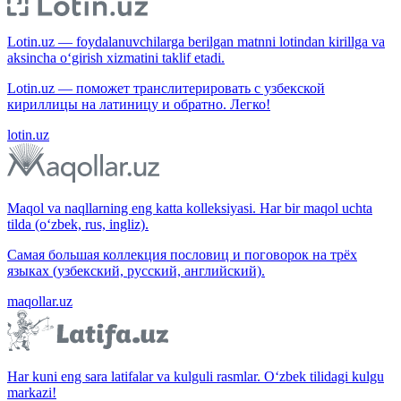
Lotin.uz — foydalanuvchilarga berilgan matnni lotindan kirillga va
aksincha o‘girish xizmatini taklif etadi.
Lotin.uz — поможет транслитерировать с узбекской
кириллицы на латиницу и обратно. Легко!
lotin.uz
Maqol va naqllarning eng katta kolleksiyasi. Har bir maqol uchta
tilda (o‘zbek, rus, ingliz).
Самая большая коллекция пословиц и поговорок на трёх
языках (узбекский, русский, английский).
maqollar.uz
Har kuni eng sara latifalar va kulguli rasmlar. O‘zbek tilidagi kulgu
markazi!