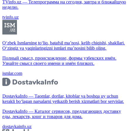
TVinfo.uz — Телепрограмма на сегодня, завтра и ближайшую
неделю.
tvinfo.uz
O‘zbek Ismlarning to‘liq, batafsil ma’nosi, kelib chiqishi, shakllari.
O‘zingiz va yaqinlaringizni ismlari ma’nosini bilib oling.
Полный смысл, происхождение, формы узбекских имён.
Узнайте смысл своего имени и имён близких.
ismlar.com
DostavkaInfo — Taomlar, dorilar, kitoblar va boshqa uy uchun
kerakli bo‘lagan narsalarni yetkazib berish xizmatlari bor servislar.
DostavkaInfo — Каталог сервисов, предлагающих доставку
еды, лекарств, книг и товаров для дома.
dostavkainfo.uz