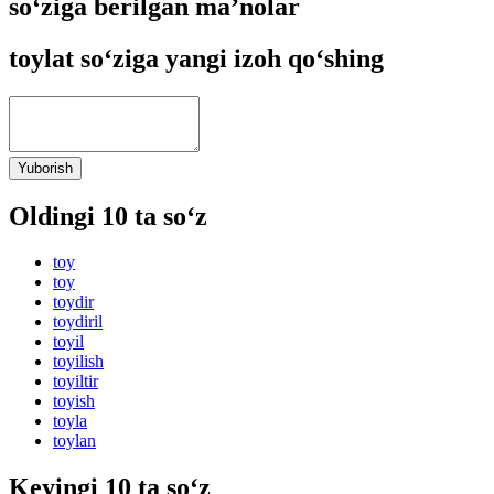
so‘ziga berilgan ma’nolar
toylat so‘ziga yangi izoh qo‘shing
Yuborish
Oldingi 10 ta so‘z
toy
toy
toydir
toydiril
toyil
toyilish
toyiltir
toyish
toyla
toylan
Keyingi 10 ta so‘z