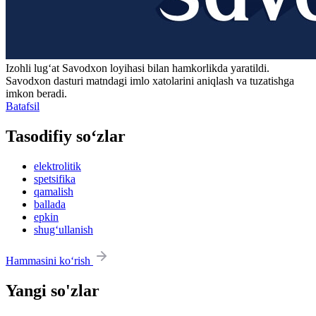
Izohli lugʻat
Savodxon
loyihasi bilan hamkorlikda yaratildi.
Savodxon dasturi matndagi imlo xatolarini aniqlash va tuzatishga
imkon beradi.
Batafsil
Tasodifiy so‘zlar
elektrolitik
spetsifika
qamalish
ballada
epkin
shug‘ullanish
Hammasini ko‘rish
Yangi so'zlar