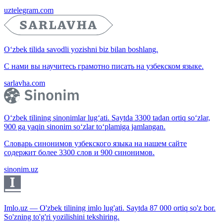
uztelegram.com
O‘zbek tilida savodli yozishni biz bilan boshlang.
С нами вы научитесь грамотно писать на узбекском языке.
sarlavha.com
O‘zbek tilining sinonimlar lug‘ati. Saytda 3300 tadan ortiq so‘zlar,
900 ga yaqin sinonim so‘zlar to‘plamiga jamlangan.
Словарь синонимов узбекского языка на нашем сайте
содержит более 3300 слов и 900 синонимов.
sinonim.uz
Imlo.uz — O'zbek tilining imlo lug'ati. Saytda 87 000 ortiq so'z bor.
So'zning to'g'ri yozilishini tekshiring.