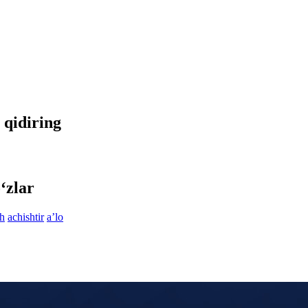
a qidiring
‘zlar
sh
achishtir
aʼlo