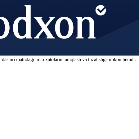
 dasturi matndagi imlo xatolarini aniqlash va tuzatishga imkon beradi.