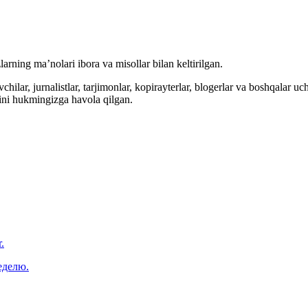
arning ma’nolari ibora va misollar bilan keltirilgan.
hilar, jurnalistlar, tarjimonlar, kopirayterlar, blogerlar va boshqalar u
ini hukmingizga havola qilgan.
.
еделю.