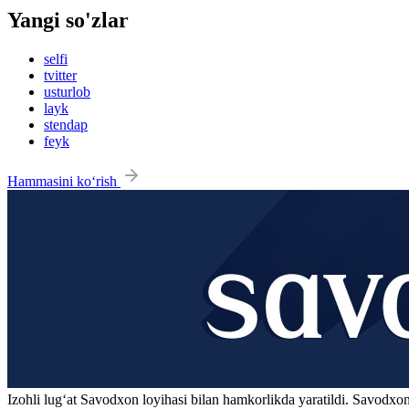
Yangi so'zlar
selfi
tvitter
usturlob
layk
stendap
feyk
Hammasini ko‘rish
Izohli lugʻat
Savodxon
loyihasi bilan hamkorlikda yaratildi. Savodxon