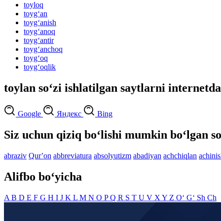
toyloq
toyg‘an
toyg‘anish
toyg‘anoq
toyg‘antir
toyg‘anchoq
toyg‘oq
toyg‘oqlik
toylan so‘zi ishlatilgan saytlarni internetd
Google
Яндекс
Bing
Siz uchun qiziq bo‘lishi mumkin bo‘lgan so
abraziv
Qurʼon
abbreviatura
absolyutizm
abadiyan
achchiqlan
achini
Alifbo bo‘yicha
A
B
D
E
F
G
H
I
J
K
L
M
N
O
P
Q
R
S
T
U
V
X
Y
Z
O‘
G‘
Sh
Ch