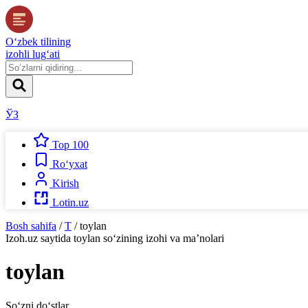
O‘zbek tilining
izohli lug‘ati
ЎЗ
Top 100
Ro‘yxat
Kirish
Lotin.uz
Bosh sahifa
/
T
/
toylan
Izoh.uz
saytida
toylan
so‘zining izohi va ma’nolari
toylan
So‘zni do‘stlar