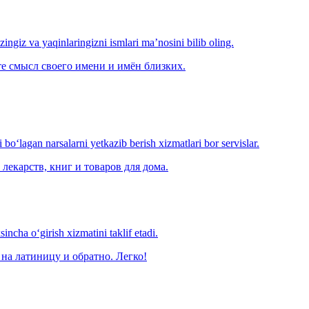
‘zingiz va yaqinlaringizni ismlari ma’nosini bilib oling.
е смысл своего имени и имён близких.
o‘lagan narsalarni yetkazib berish xizmatlari bor servislar.
лекарств, книг и товаров для дома.
ncha o‘girish xizmatini taklif etadi.
на латиницу и обратно. Легко!