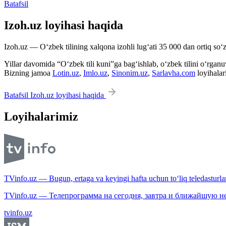
Batafsil
Izoh.uz loyihasi haqida
Izoh.uz — O‘zbek tilining xalqona izohli lug‘ati 35 000 dan ortiq so‘zl
Yillar davomida “O‘zbek tili kuni”ga bag‘ishlab, o‘zbek tilini o‘rganuvc
Bizning jamoa
Lotin.uz
,
Imlo.uz
,
Sinonim.uz
,
Sarlavha.com
loyihalar
Batafsil Izoh.uz loyihasi haqida
Loyihalarimiz
TVinfo.uz — Bugun, ertaga va keyingi hafta uchun to‘liq teledasturlar
TVinfo.uz — Телепрограмма на сегодня, завтра и ближайшую н
tvinfo.uz