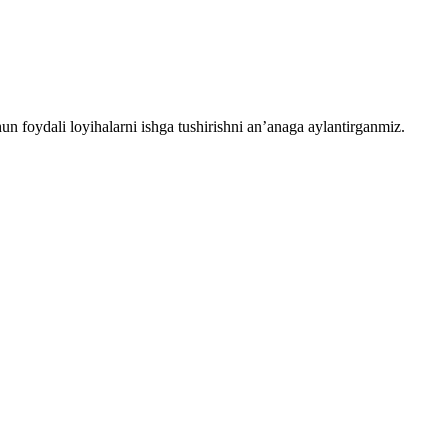
chun foydali loyihalarni ishga tushirishni an’anaga aylantirganmiz.