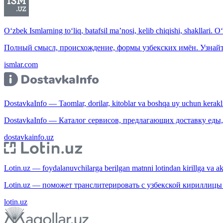
O‘zbek Ismlarning to‘liq, batafsil ma’nosi, kelib chiqishi, shakllari. O
Полный смысл, происхождение, формы узбекских имён. Узнайт
ismlar.com
DostavkaInfo — Taomlar, dorilar, kitoblar va boshqa uy uchun kerakli b
DostavkaInfo — Каталог сервисов, предлагающих доставку еды, 
dostavkainfo.uz
Lotin.uz — foydalanuvchilarga berilgan matnni lotindan kirillga va aksi
Lotin.uz — поможет транслитерировать с узбекской кириллицы 
lotin.uz