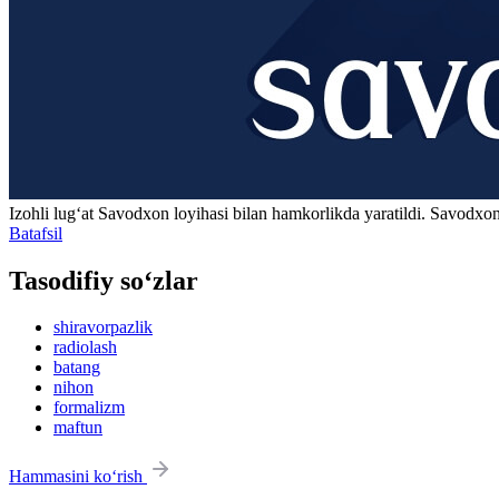
Izohli lugʻat
Savodxon
loyihasi bilan hamkorlikda yaratildi. Savodxon
Batafsil
Tasodifiy so‘zlar
shiravorpazlik
radiolash
batang
nihon
formalizm
maftun
Hammasini ko‘rish