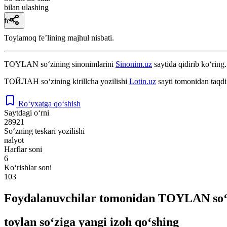
bilan ulashing
fe’l
Toylamoq feʼlining majhul nisbati.
TOYLAN
so‘zining sinonimlarini
Sinonim.uz
saytida qidirib ko‘ring.
ТОЙЛАН
so‘zining kirillcha yozilishi
Lotin.uz
sayti tomonidan taqdi
Ro‘yxatga qo‘shish
Saytdagi o‘rni
28921
So‘zning teskari yozilishi
nalyot
Harflar soni
6
Ko‘rishlar soni
103
Foydalanuvchilar tomonidan TOYLAN so‘z
toylan so‘ziga yangi izoh qo‘shing