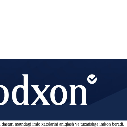
 dasturi matndagi imlo xatolarini aniqlash va tuzatishga imkon beradi.