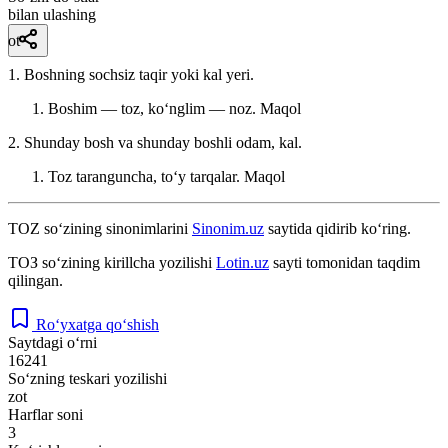
bilan ulashing
ot
1. Boshning sochsiz taqir yoki kal yeri.
Boshim — toz, koʻnglim — noz.
Maqol
2. Shunday bosh va shunday boshli odam, kal.
Toz taranguncha, toʻy tarqalar.
Maqol
TOZ
so‘zining sinonimlarini
Sinonim.uz
saytida qidirib ko‘ring.
ТОЗ
so‘zining kirillcha yozilishi
Lotin.uz
sayti tomonidan taqdim
qilingan.
Ro‘yxatga qo‘shish
Saytdagi o‘rni
16241
So‘zning teskari yozilishi
zot
Harflar soni
3