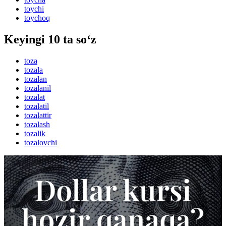
toychi
toychoq
Keyingi 10 ta so‘z
toza
tozala
tozalan
tozalanil
tozalat
tozalatil
tozalattir
tozalash
tozalik
tozalovchi