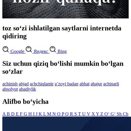
toz so‘zi ishlatilgan saytlarni internetda
qidiring
Google
Яндекс
Bing
Siz uchun qiziq bo‘lishi mumkin bo‘lgan
so‘zlar
achinish
abjad
achchiqlantir
aʼzoyi badan
abbat
abajur
achinarli
absolyut
abadiylik
Alifbo bo‘yicha
A
B
D
E
F
G
H
I
J
K
L
M
N
O
P
Q
R
S
T
U
V
X
Y
Z
O‘
G‘
Sh
Ch