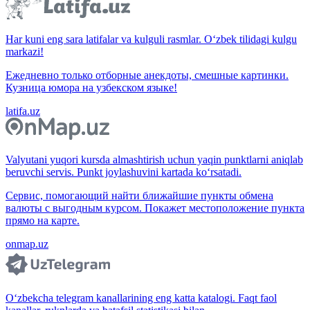
Har kuni eng sara latifalar va kulguli rasmlar. O‘zbek tilidagi kulgu
markazi!
Ежедневно только отборные анекдоты, смешные картинки.
Кузница юмора на узбекском языке!
latifa.uz
Valyutani yuqori kursda almashtirish uchun yaqin punktlarni aniqlab
beruvchi servis. Punkt joylashuvini kartada ko‘rsatadi.
Сервис, помогающий найти ближайшие пункты обмена
валюты с выгодным курсом. Покажет местоположение пункта
прямо на карте.
onmap.uz
O‘zbekcha telegram kanallarining eng katta katalogi. Faqt faol