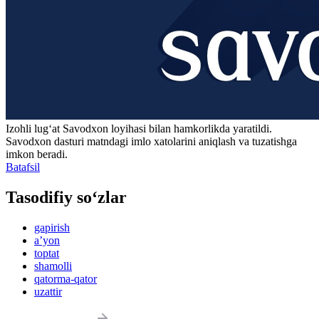
Izohli lugʻat
Savodxon
loyihasi bilan hamkorlikda yaratildi.
Savodxon dasturi matndagi imlo xatolarini aniqlash va tuzatishga
imkon beradi.
Batafsil
Tasodifiy so‘zlar
gapirish
aʼyon
toptat
shamolli
qatorma-qator
uzattir