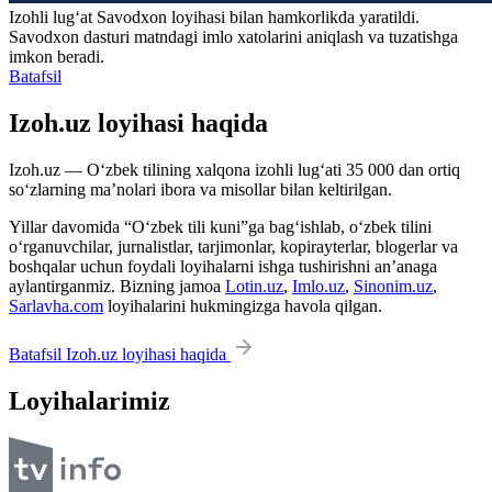
Izohli lugʻat
Savodxon
loyihasi bilan hamkorlikda yaratildi.
Savodxon dasturi matndagi imlo xatolarini aniqlash va tuzatishga
imkon beradi.
Batafsil
Izoh.uz loyihasi haqida
Izoh.uz — O‘zbek tilining xalqona izohli lug‘ati 35 000 dan ortiq
so‘zlarning ma’nolari ibora va misollar bilan keltirilgan.
Yillar davomida “O‘zbek tili kuni”ga bag‘ishlab, o‘zbek tilini
o‘rganuvchilar, jurnalistlar, tarjimonlar, kopirayterlar, blogerlar va
boshqalar uchun foydali loyihalarni ishga tushirishni an’anaga
aylantirganmiz. Bizning jamoa
Lotin.uz
,
Imlo.uz
,
Sinonim.uz
,
Sarlavha.com
loyihalarini hukmingizga havola qilgan.
Batafsil Izoh.uz loyihasi haqida
Loyihalarimiz