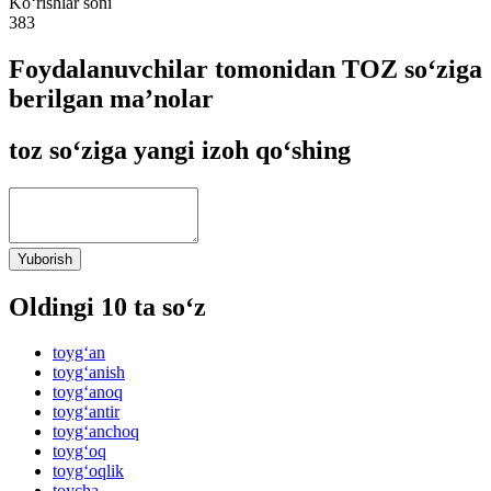
Ko‘rishlar soni
383
Foydalanuvchilar tomonidan TOZ so‘ziga
berilgan ma’nolar
toz so‘ziga yangi izoh qo‘shing
Yuborish
Oldingi 10 ta so‘z
toyg‘an
toyg‘anish
toyg‘anoq
toyg‘antir
toyg‘anchoq
toyg‘oq
toyg‘oqlik
toycha