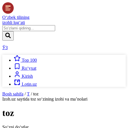
O‘zbek tilining
izohli lug‘ati
ЎЗ
Top 100
Ro‘yxat
Kirish
Lotin.uz
Bosh sahifa
/
T
/
toz
Izoh.uz
saytida
toz
so‘zining izohi va ma’nolari
toz
So‘zni do‘stlar