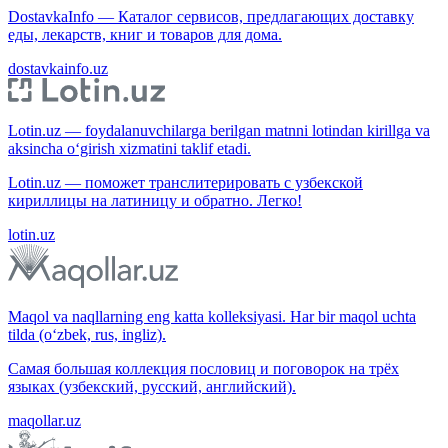
DostavkaInfo — Каталог сервисов, предлагающих доставку
еды, лекарств, книг и товаров для дома.
dostavkainfo.uz
Lotin.uz — foydalanuvchilarga berilgan matnni lotindan kirillga va
aksincha o‘girish xizmatini taklif etadi.
Lotin.uz — поможет транслитерировать с узбекской
кириллицы на латиницу и обратно. Легко!
lotin.uz
Maqol va naqllarning eng katta kolleksiyasi. Har bir maqol uchta
tilda (o‘zbek, rus, ingliz).
Самая большая коллекция пословиц и поговорок на трёх
языках (узбекский, русский, английский).
maqollar.uz