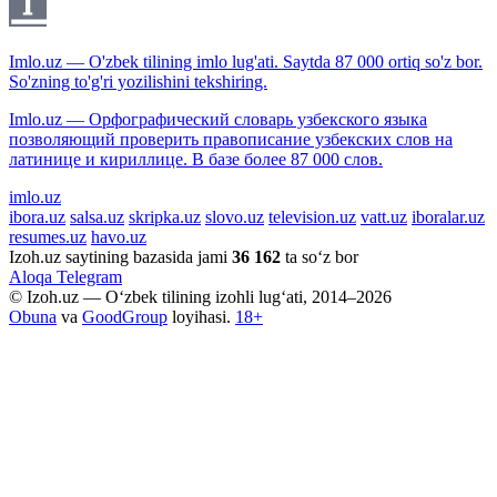
Imlo.uz — O'zbek tilining imlo lug'ati. Saytda 87 000 ortiq so'z bor.
So'zning to'g'ri yozilishini tekshiring.
Imlo.uz — Орфографический словарь узбекского языка
позволяющий проверить правописание узбекских слов на
латинице и кириллице. В базе более 87 000 слов.
imlo.uz
ibora.uz
salsa.uz
skripka.uz
slovo.uz
television.uz
vatt.uz
iboralar.uz
resumes.uz
havo.uz
Izoh.uz saytining bazasida jami
36 162
ta so‘z bor
Aloqa
Telegram
© Izoh.uz — O‘zbek tilining izohli lug‘ati, 2014–2026
Obuna
va
GoodGroup
loyihasi.
18+