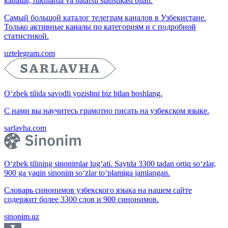
kanallar, ruknlarda va batafsil statistikasi bilan.
Самый большой каталог телеграм каналов в Узбекистане.
Только активные каналы по категориям и с подробной
статистикой.
uztelegram.com
O‘zbek tilida savodli yozishni biz bilan boshlang.
С нами вы научитесь грамотно писать на узбекском языке.
sarlavha.com
O‘zbek tilining sinonimlar lug‘ati. Saytda 3300 tadan ortiq so‘zlar,
900 ga yaqin sinonim so‘zlar to‘plamiga jamlangan.
Словарь синонимов узбекского языка на нашем сайте
содержит более 3300 слов и 900 синонимов.
sinonim.uz