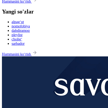
Hammasini ko‘rish
Yangi so'zlar
alpag‘ut
nomofobiya
dabdiramoq
pleylist
cholig‘
sarbador
Hammasini ko‘rish