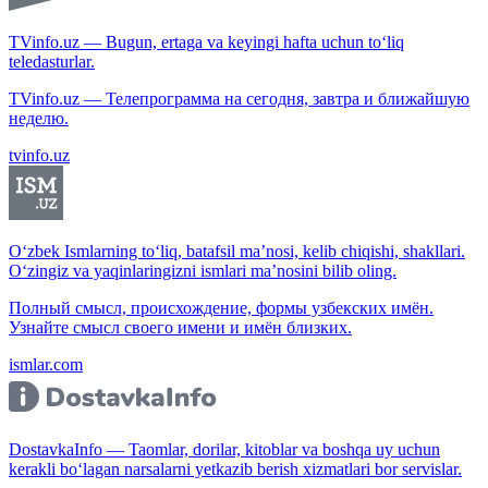
TVinfo.uz — Bugun, ertaga va keyingi hafta uchun to‘liq
teledasturlar.
TVinfo.uz — Телепрограмма на сегодня, завтра и ближайшую
неделю.
tvinfo.uz
O‘zbek Ismlarning to‘liq, batafsil ma’nosi, kelib chiqishi, shakllari.
O‘zingiz va yaqinlaringizni ismlari ma’nosini bilib oling.
Полный смысл, происхождение, формы узбекских имён.
Узнайте смысл своего имени и имён близких.
ismlar.com
DostavkaInfo — Taomlar, dorilar, kitoblar va boshqa uy uchun
kerakli bo‘lagan narsalarni yetkazib berish xizmatlari bor servislar.