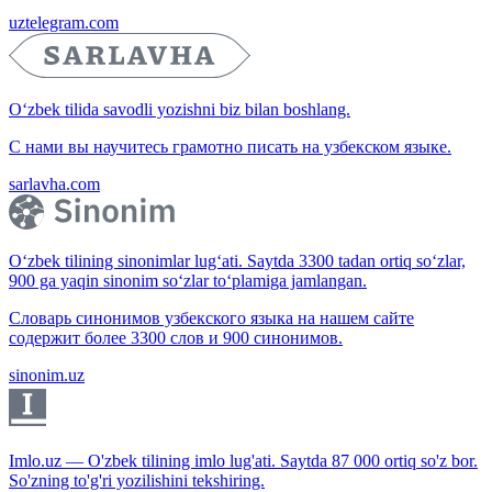
uztelegram.com
O‘zbek tilida savodli yozishni biz bilan boshlang.
С нами вы научитесь грамотно писать на узбекском языке.
sarlavha.com
O‘zbek tilining sinonimlar lug‘ati. Saytda 3300 tadan ortiq so‘zlar,
900 ga yaqin sinonim so‘zlar to‘plamiga jamlangan.
Словарь синонимов узбекского языка на нашем сайте
содержит более 3300 слов и 900 синонимов.
sinonim.uz
Imlo.uz — O'zbek tilining imlo lug'ati. Saytda 87 000 ortiq so'z bor.
So'zning to'g'ri yozilishini tekshiring.