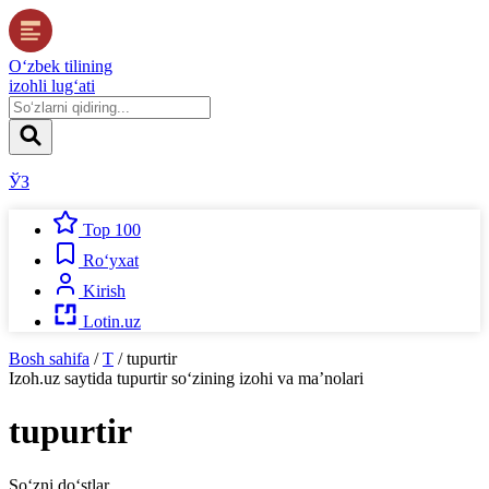
O‘zbek tilining
izohli lug‘ati
ЎЗ
Top 100
Ro‘yxat
Kirish
Lotin.uz
Bosh sahifa
/
T
/
tupurtir
Izoh.uz
saytida
tupurtir
so‘zining izohi va ma’nolari
tupurtir
So‘zni do‘stlar