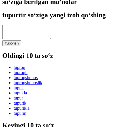
so‘ziga berilgan ma’nolar
tupurtir so‘ziga yangi izoh qo‘shing
Yuborish
Oldingi 10 ta so‘z
tuproq
tuproqli
tuproqshunos
tuproqshunoslik
tupuk
tupukla
tupur
tupurik
tupurikla
tupurin
Keyingi 10 ta so‘z