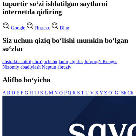
tupurtir so‘zi ishlatilgan saytlarni
internetda qidiring
Google
Яндекс
Bing
Siz uchun qiziq bo‘lishi mumkin bo‘lgan
so‘zlar
abstraktlashtiril
abro‘
achchiqlantir
abjirlik
Jo‘qorg‘i Kenges
Nizomiy
abadiylash
Neptun
abraziv
Alifbo bo‘yicha
A
B
D
E
F
G
H
I
J
K
L
M
N
O
P
Q
R
S
T
U
V
X
Y
Z
O‘
G‘
Sh
Ch