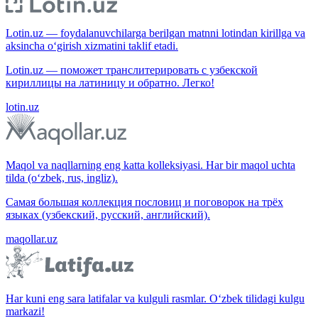
Lotin.uz — foydalanuvchilarga berilgan matnni lotindan kirillga va
aksincha o‘girish xizmatini taklif etadi.
Lotin.uz — поможет транслитерировать с узбекской
кириллицы на латиницу и обратно. Легко!
lotin.uz
Maqol va naqllarning eng katta kolleksiyasi. Har bir maqol uchta
tilda (o‘zbek, rus, ingliz).
Самая большая коллекция пословиц и поговорок на трёх
языках (узбекский, русский, английский).
maqollar.uz
Har kuni eng sara latifalar va kulguli rasmlar. O‘zbek tilidagi kulgu
markazi!