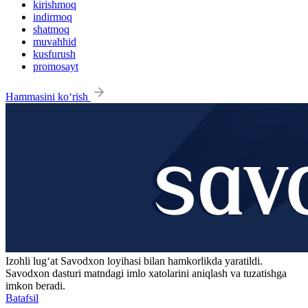
kirishmoq
indirmoq
shatmoq
muvahhid
kusfurush
promosayt
Hammasini ko‘rish
Izohli lugʻat
Savodxon
loyihasi bilan hamkorlikda yaratildi.
Savodxon dasturi matndagi imlo xatolarini aniqlash va tuzatishga
imkon beradi.
Batafsil