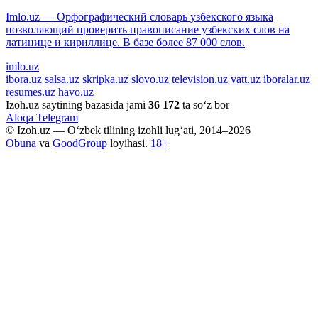
Imlo.uz — Орфографический словарь узбекского языка
позволяющий проверить правописание узбекских слов на
латинице и кириллице. В базе более 87 000 слов.
imlo.uz
ibora.uz
salsa.uz
skripka.uz
slovo.uz
television.uz
vatt.uz
iboralar.uz
resumes.uz
havo.uz
Izoh.uz saytining bazasida jami
36 172
ta so‘z bor
Aloqa
Telegram
© Izoh.uz — O‘zbek tilining izohli lug‘ati, 2014–2026
Obuna
va
GoodGroup
loyihasi.
18+