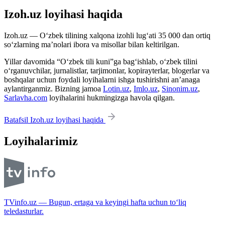
Izoh.uz loyihasi haqida
Izoh.uz — O‘zbek tilining xalqona izohli lug‘ati 35 000 dan ortiq
so‘zlarning ma’nolari ibora va misollar bilan keltirilgan.
Yillar davomida “O‘zbek tili kuni”ga bag‘ishlab, o‘zbek tilini
o‘rganuvchilar, jurnalistlar, tarjimonlar, kopirayterlar, blogerlar va
boshqalar uchun foydali loyihalarni ishga tushirishni an’anaga
aylantirganmiz. Bizning jamoa
Lotin.uz
,
Imlo.uz
,
Sinonim.uz
,
Sarlavha.com
loyihalarini hukmingizga havola qilgan.
Batafsil Izoh.uz loyihasi haqida
Loyihalarimiz
TVinfo.uz — Bugun, ertaga va keyingi hafta uchun to‘liq
teledasturlar.