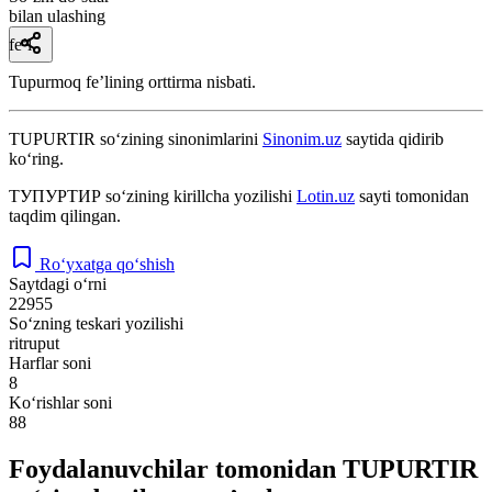
bilan ulashing
fe’l
Tupurmoq feʼlining orttirma nisbati.
TUPURTIR
so‘zining sinonimlarini
Sinonim.uz
saytida qidirib
ko‘ring.
ТУПУРТИР
so‘zining kirillcha yozilishi
Lotin.uz
sayti tomonidan
taqdim qilingan.
Ro‘yxatga qo‘shish
Saytdagi o‘rni
22955
So‘zning teskari yozilishi
ritruput
Harflar soni
8
Ko‘rishlar soni
88
Foydalanuvchilar tomonidan TUPURTIR