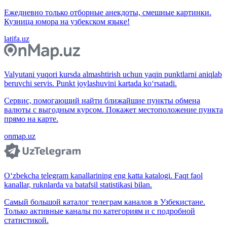
Ежедневно только отборные анекдоты, смешные картинки.
Кузница юмора на узбекском языке!
latifa.uz
Valyutani yuqori kursda almashtirish uchun yaqin punktlarni aniqlab
beruvchi servis. Punkt joylashuvini kartada ko‘rsatadi.
Сервис, помогающий найти ближайшие пункты обмена
валюты с выгодным курсом. Покажет местоположение пункта
прямо на карте.
onmap.uz
O‘zbekcha telegram kanallarining eng katta katalogi. Faqt faol
kanallar, ruknlarda va batafsil statistikasi bilan.
Самый большой каталог телеграм каналов в Узбекистане.
Только активные каналы по категориям и с подробной
статистикой.