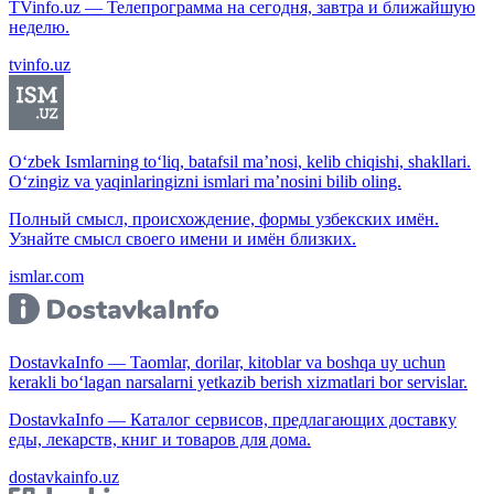
TVinfo.uz — Телепрограмма на сегодня, завтра и ближайшую
неделю.
tvinfo.uz
O‘zbek Ismlarning to‘liq, batafsil ma’nosi, kelib chiqishi, shakllari.
O‘zingiz va yaqinlaringizni ismlari ma’nosini bilib oling.
Полный смысл, происхождение, формы узбекских имён.
Узнайте смысл своего имени и имён близких.
ismlar.com
DostavkaInfo — Taomlar, dorilar, kitoblar va boshqa uy uchun
kerakli bo‘lagan narsalarni yetkazib berish xizmatlari bor servislar.
DostavkaInfo — Каталог сервисов, предлагающих доставку
еды, лекарств, книг и товаров для дома.
dostavkainfo.uz