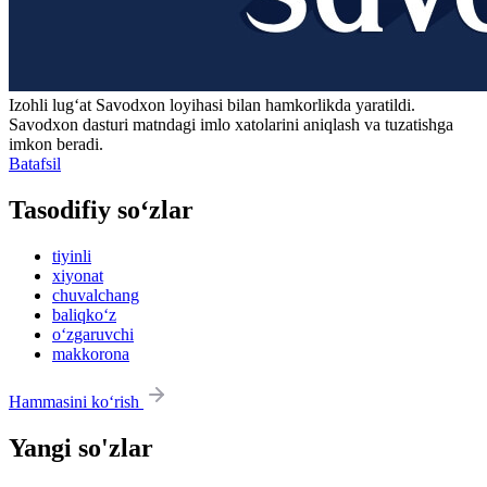
Izohli lugʻat
Savodxon
loyihasi bilan hamkorlikda yaratildi.
Savodxon dasturi matndagi imlo xatolarini aniqlash va tuzatishga
imkon beradi.
Batafsil
Tasodifiy so‘zlar
tiyinli
xiyonat
chuvalchang
baliqko‘z
o‘zgaruvchi
makkorona
Hammasini ko‘rish
Yangi so'zlar