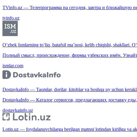
TVinfo.uz — Телепрограмма на сегодня, завтра и ближайшую н
tvinfo.uz
O‘zbek Ismlarning to‘liq, batafsil ma’nosi, kelib chiqishi, shakllari. O
Полный смысл, происхождение, формы узбекских имён. Узнайт
ismlar.com
DostavkaInfo — Taomlar, dorilar, kitoblar va boshqa uy uchun kerakli b
DostavkaInfo — Каталог сервисов, предлагающих доставку еды, 
dostavkainfo.uz
Lotin.uz — foydalanuvchilarga berilgan matnni lotindan kirillga va aksi