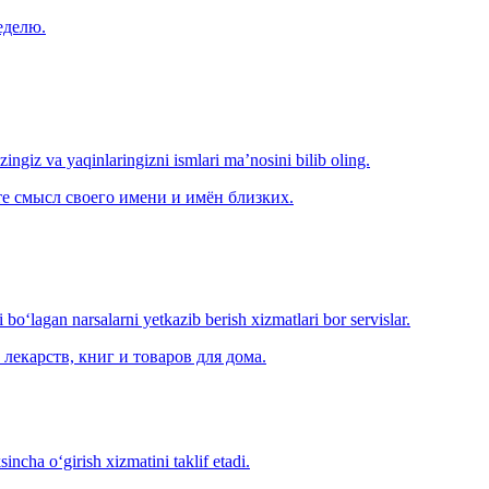
еделю.
‘zingiz va yaqinlaringizni ismlari ma’nosini bilib oling.
е смысл своего имени и имён близких.
o‘lagan narsalarni yetkazib berish xizmatlari bor servislar.
лекарств, книг и товаров для дома.
ncha o‘girish xizmatini taklif etadi.