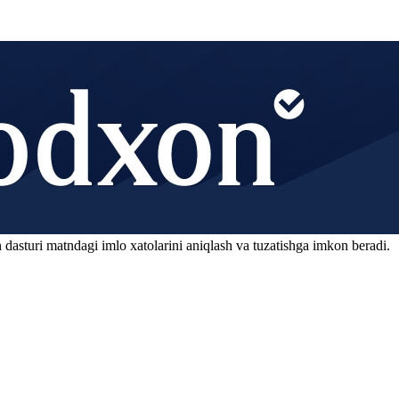
 dasturi matndagi imlo xatolarini aniqlash va tuzatishga imkon beradi.