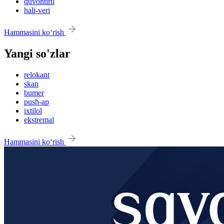
quvontiril
hali-veri
Hammasini ko‘rish
Yangi so'zlar
relokant
skan
bumer
push-ap
ixtilol
ekstremal
Hammasini ko‘rish