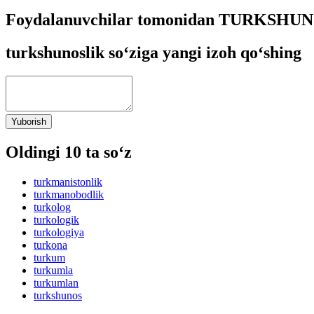
Foydalanuvchilar tomonidan TURKSHUNO
turkshunoslik so‘ziga yangi izoh qo‘shing
Yuborish
Oldingi 10 ta so‘z
turkmanistonlik
turkmanobodlik
turkolog
turkologik
turkologiya
turkona
turkum
turkumla
turkumlan
turkshunos