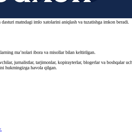
 dasturi matndagi imlo xatolarini aniqlash va tuzatishga imkon beradi.
arning ma’nolari ibora va misollar bilan keltirilgan.
hilar, jurnalistlar, tarjimonlar, kopirayterlar, blogerlar va boshqalar u
ini hukmingizga havola qilgan.
.