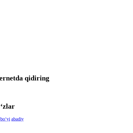
ternetda qidiring
‘zlar
qbo‘yi
abadiy