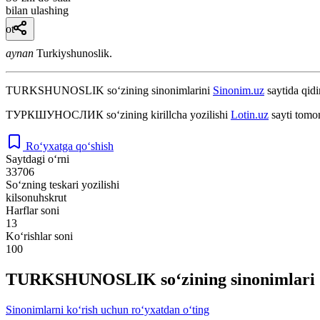
bilan ulashing
ot
aynan
Turkiyshunoslik.
TURKSHUNOSLIK
so‘zining sinonimlarini
Sinonim.uz
saytida qidi
ТУРКШУНОСЛИК
so‘zining kirillcha yozilishi
Lotin.uz
sayti tomo
Ro‘yxatga qo‘shish
Saytdagi o‘rni
33706
So‘zning teskari yozilishi
kilsonuhskrut
Harflar soni
13
Ko‘rishlar soni
100
TURKSHUNOSLIK so‘zining sinonimlari
Sinonimlarni ko‘rish uchun ro‘yxatdan o‘ting