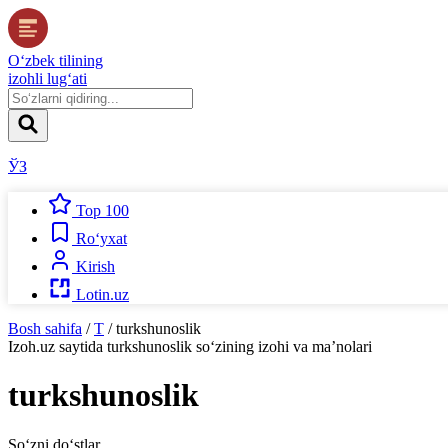
O‘zbek tilining
izohli lug‘ati
ЎЗ
Top 100
Ro‘yxat
Kirish
Lotin.uz
Bosh sahifa
/
T
/
turkshunoslik
Izoh.uz
saytida
turkshunoslik
so‘zining izohi va ma’nolari
turkshunoslik
So‘zni do‘stlar