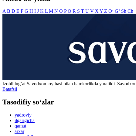
A
B
D
E
F
G
H
I
J
K
L
M
N
O
P
Q
R
S
T
U
V
X
Y
Z
O‘
G‘
Sh
Ch
Izohli lugʻat
Savodxon
loyihasi bilan hamkorlikda yaratildi. Savodxon
Batafsil
Tasodifiy so‘zlar
yadroviy
ilgarigicha
qamat
arxar