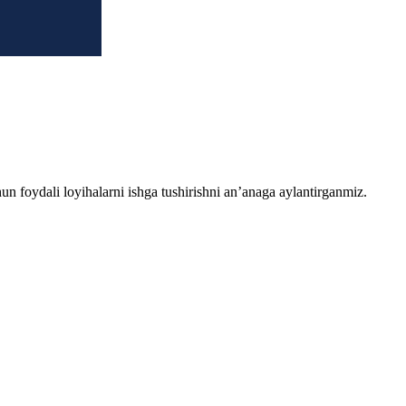
chun foydali loyihalarni ishga tushirishni an’anaga aylantirganmiz.