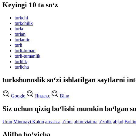
Keyingi 10 ta so‘z
turkchi
turkchilik
turla
turlan
turlantir
turli
turli-tuman
turli-tumanlik
turlilik
turlicha
turkshunoslik so‘zi ishlatilgan saytlarni in
Google
Яндекс
Bing
Siz uchun qiziq bo‘lishi mumkin bo‘lgan so
Uran
Minorayi Kalon
abssissa
aʼmol
abbreviatura
aʼzolik
abjad
Bolti
Alifbo bo‘yicha