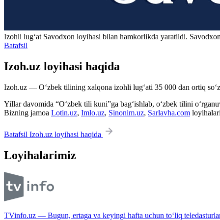
Izohli lugʻat
Savodxon
loyihasi bilan hamkorlikda yaratildi. Savodxon
Batafsil
Izoh.uz loyihasi haqida
Izoh.uz — O‘zbek tilining xalqona izohli lug‘ati 35 000 dan ortiq so‘zl
Yillar davomida “O‘zbek tili kuni”ga bag‘ishlab, o‘zbek tilini o‘rganuvc
Bizning jamoa
Lotin.uz
,
Imlo.uz
,
Sinonim.uz
,
Sarlavha.com
loyihalar
Batafsil Izoh.uz loyihasi haqida
Loyihalarimiz
TVinfo.uz — Bugun, ertaga va keyingi hafta uchun to‘liq teledasturlar