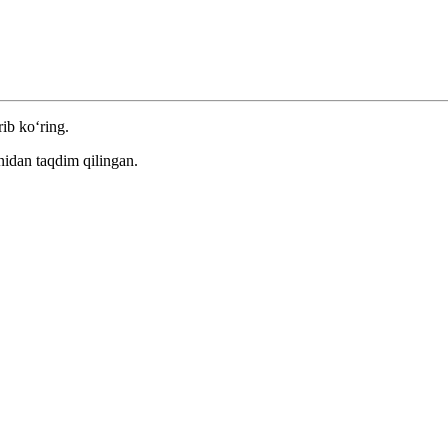
rib ko‘ring.
nidan taqdim qilingan.