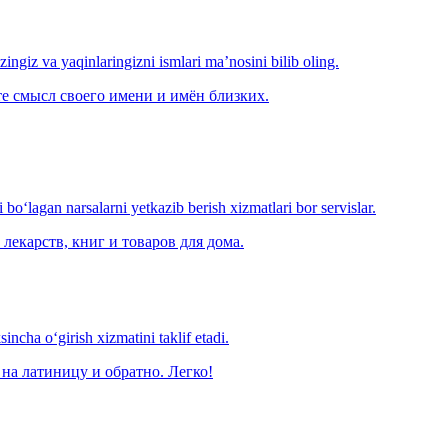
‘zingiz va yaqinlaringizni ismlari ma’nosini bilib oling.
е смысл своего имени и имён близких.
o‘lagan narsalarni yetkazib berish xizmatlari bor servislar.
лекарств, книг и товаров для дома.
ncha o‘girish xizmatini taklif etadi.
на латиницу и обратно. Легко!