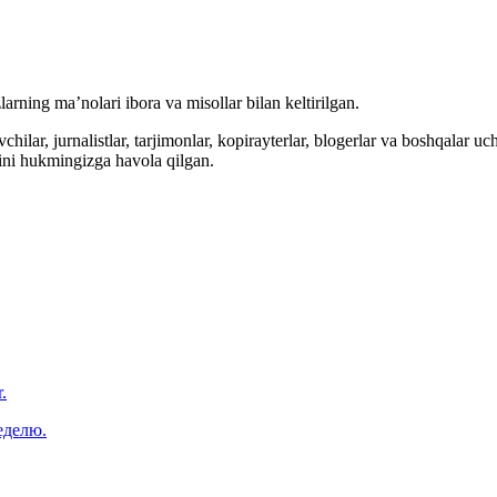
arning ma’nolari ibora va misollar bilan keltirilgan.
hilar, jurnalistlar, tarjimonlar, kopirayterlar, blogerlar va boshqalar u
ini hukmingizga havola qilgan.
.
еделю.