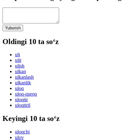
Yuborish
Oldingi 10 ta so‘z
uli
ulit
ulish
ulkan
ulkanlash
ulkanlik
uloq
uloq-quroq
uloqtir
uloqtiril
Keyingi 10 ta so‘z
uloqchi
ulov