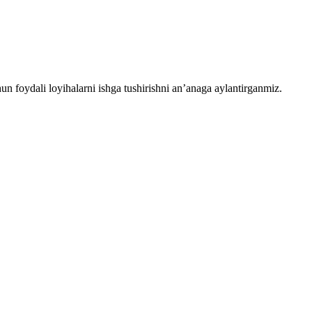
chun foydali loyihalarni ishga tushirishni an’anaga aylantirganmiz.