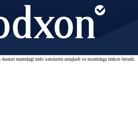
 dasturi matndagi imlo xatolarini aniqlash va tuzatishga imkon beradi.