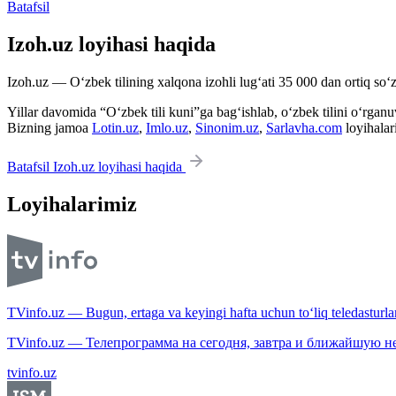
Batafsil
Izoh.uz loyihasi haqida
Izoh.uz — O‘zbek tilining xalqona izohli lug‘ati 35 000 dan ortiq so‘zl
Yillar davomida “O‘zbek tili kuni”ga bag‘ishlab, o‘zbek tilini o‘rganuvc
Bizning jamoa
Lotin.uz
,
Imlo.uz
,
Sinonim.uz
,
Sarlavha.com
loyihalar
Batafsil Izoh.uz loyihasi haqida
Loyihalarimiz
TVinfo.uz — Bugun, ertaga va keyingi hafta uchun to‘liq teledasturlar
TVinfo.uz — Телепрограмма на сегодня, завтра и ближайшую н
tvinfo.uz