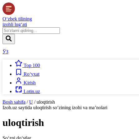
O‘zbek tilining
izohli lug‘ati
ЎЗ
Top 100
Ro‘yxat
Kirish
Lotin.uz
Bosh sahifa
/
U
/
uloqtirish
Izoh.uz
saytida
uloqtirish
so‘zining izohi va ma’nolari
uloqtirish
So‘zni do‘stlar