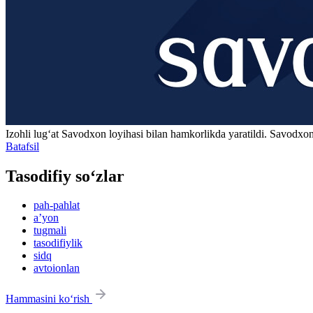
Izohli lugʻat
Savodxon
loyihasi bilan hamkorlikda yaratildi. Savodxon
Batafsil
Tasodifiy so‘zlar
pah-pahlat
aʼyon
tugmali
tasodifiylik
sidq
avtoionlan
Hammasini ko‘rish