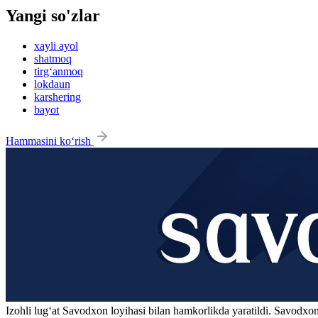
Yangi so'zlar
xayli ayol
shatmoq
tirg‘anmoq
lokdaun
karshering
bayot
Hammasini ko‘rish
Izohli lugʻat
Savodxon
loyihasi bilan hamkorlikda yaratildi. Savodxon