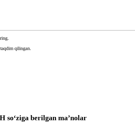
ring.
taqdim qilingan.
so‘ziga berilgan ma’nolar