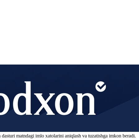
 dasturi matndagi imlo xatolarini aniqlash va tuzatishga imkon beradi.