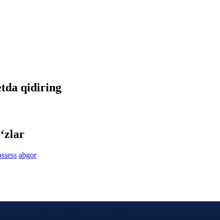
etda qidiring
‘zlar
bssess
abgor