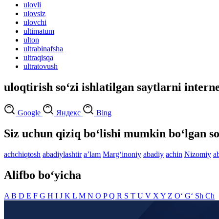
ulovli
ulovsiz
ulovchi
ultimatum
ulton
ultrabinafsha
ultraqisqa
ultratovush
uloqtirish so‘zi ishlatilgan saytlarni intern
Google
Яндекс
Bing
Siz uchun qiziq bo‘lishi mumkin bo‘lgan so
achchiqtosh
abadiylashtir
aʼlam
Marg‘inoniy
abadiy
achin
Nizomiy
a
Alifbo bo‘yicha
A
B
D
E
F
G
H
I
J
K
L
M
N
O
P
Q
R
S
T
U
V
X
Y
Z
O‘
G‘
Sh
Ch