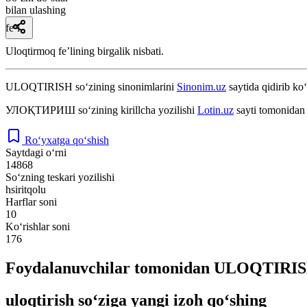
bilan ulashing
fe’l
Uloqtirmoq feʼlining birgalik nisbati.
ULOQTIRISH
so‘zining sinonimlarini
Sinonim.uz
saytida qidirib ko‘
УЛОҚТИРИШ
so‘zining kirillcha yozilishi
Lotin.uz
sayti tomonidan 
Ro‘yxatga qo‘shish
Saytdagi o‘rni
14868
So‘zning teskari yozilishi
hsiritqolu
Harflar soni
10
Ko‘rishlar soni
176
Foydalanuvchilar tomonidan ULOQTIRISH 
uloqtirish so‘ziga yangi izoh qo‘shing