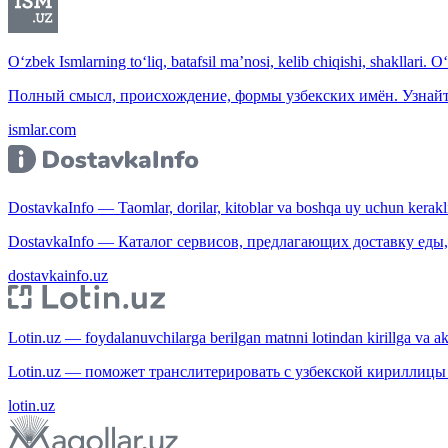
O‘zbek Ismlarning to‘liq, batafsil ma’nosi, kelib chiqishi, shakllari. O
Полный смысл, происхождение, формы узбекских имён. Узнайт
ismlar.com
DostavkaInfo — Taomlar, dorilar, kitoblar va boshqa uy uchun kerakli b
DostavkaInfo — Каталог сервисов, предлагающих доставку еды, 
dostavkainfo.uz
Lotin.uz — foydalanuvchilarga berilgan matnni lotindan kirillga va aksi
Lotin.uz — поможет транслитерировать с узбекской кириллицы 
lotin.uz