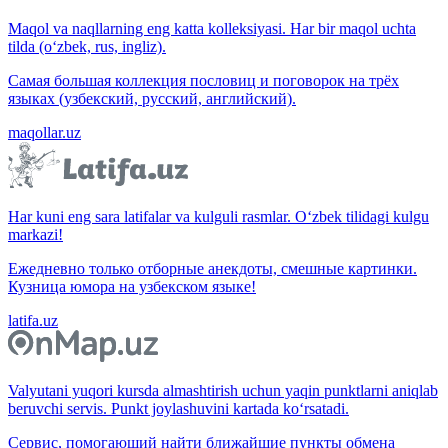
Maqol va naqllarning eng katta kolleksiyasi. Har bir maqol uchta
tilda (o‘zbek, rus, ingliz).
Самая большая коллекция пословиц и поговорок на трёх
языках (узбекский, русский, английский).
maqollar.uz
Har kuni eng sara latifalar va kulguli rasmlar. O‘zbek tilidagi kulgu
markazi!
Ежедневно только отборные анекдоты, смешные картинки.
Кузница юмора на узбекском языке!
latifa.uz
Valyutani yuqori kursda almashtirish uchun yaqin punktlarni aniqlab
beruvchi servis. Punkt joylashuvini kartada ko‘rsatadi.
Сервис, помогающий найти ближайшие пункты обмена