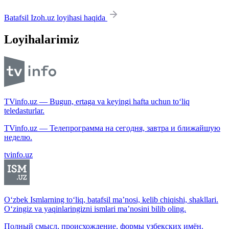
Batafsil Izoh.uz loyihasi haqida
Loyihalarimiz
TVinfo.uz — Bugun, ertaga va keyingi hafta uchun to‘liq
teledasturlar.
TVinfo.uz — Телепрограмма на сегодня, завтра и ближайшую
неделю.
tvinfo.uz
O‘zbek Ismlarning to‘liq, batafsil ma’nosi, kelib chiqishi, shakllari.
O‘zingiz va yaqinlaringizni ismlari ma’nosini bilib oling.
Полный смысл, происхождение, формы узбекских имён.