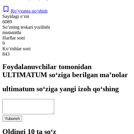
Ro‘yxatga qo‘shish
Saytdagi o‘rni
6089
So‘zning teskari yozilishi
mutamitlu
Harflar soni
9
Ko‘rishlar soni
843
Foydalanuvchilar tomonidan
ULTIMATUM so‘ziga berilgan ma’nolar
ultimatum so‘ziga yangi izoh qo‘shing
Yuborish
Oldingi 10 ta so‘z