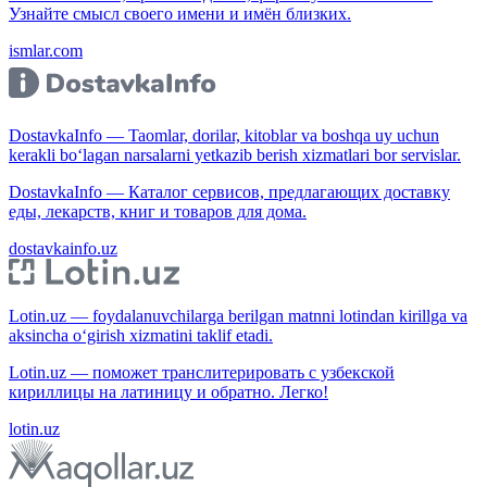
Узнайте смысл своего имени и имён близких.
ismlar.com
DostavkaInfo — Taomlar, dorilar, kitoblar va boshqa uy uchun
kerakli bo‘lagan narsalarni yetkazib berish xizmatlari bor servislar.
DostavkaInfo — Каталог сервисов, предлагающих доставку
еды, лекарств, книг и товаров для дома.
dostavkainfo.uz
Lotin.uz — foydalanuvchilarga berilgan matnni lotindan kirillga va
aksincha o‘girish xizmatini taklif etadi.
Lotin.uz — поможет транслитерировать с узбекской
кириллицы на латиницу и обратно. Легко!
lotin.uz