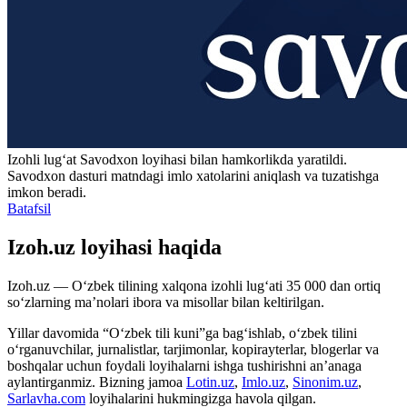
Izohli lugʻat
Savodxon
loyihasi bilan hamkorlikda yaratildi.
Savodxon dasturi matndagi imlo xatolarini aniqlash va tuzatishga
imkon beradi.
Batafsil
Izoh.uz loyihasi haqida
Izoh.uz — O‘zbek tilining xalqona izohli lug‘ati 35 000 dan ortiq
so‘zlarning ma’nolari ibora va misollar bilan keltirilgan.
Yillar davomida “O‘zbek tili kuni”ga bag‘ishlab, o‘zbek tilini
o‘rganuvchilar, jurnalistlar, tarjimonlar, kopirayterlar, blogerlar va
boshqalar uchun foydali loyihalarni ishga tushirishni an’anaga
aylantirganmiz. Bizning jamoa
Lotin.uz
,
Imlo.uz
,
Sinonim.uz
,
Sarlavha.com
loyihalarini hukmingizga havola qilgan.