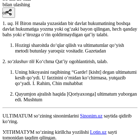
bilan ulashing
ot
1.
uq.
H Biron masala yuzasidan bir davlat hukumatining boshqa
davlat hukumatiga yozma yoki ogʻzaki bayon qilingan, hech qanday
bahs yoki eʼtirozga oʻrin qoldirmaydigan qatʼiy talabi.
Hozirgi sharoitda doʻqlar qilish va ultimatumlar qoʻyish
metodi butunlay yaroqsiz vositadir.
Gazetadan
2.
so‘zlashuv tili
Koʻchma Qatʼiy ogohlantirish, talab.
Uning hikoyasini raqibining “Garde! [kisht] degan ultimatumi
kesib qoʻydi. U farzinini oʻrnidan koʻchirmasa, yutqazib
qoʻyadi.
I. Rahim, Chin muhabbat
Qayumjon ajralish haqida [Qoriyaxonga] ultimatum yuborgan
edi.
Mushtum
ULTIMATUM
so‘zining sinonimlarini
Sinonim.uz
saytida qidirib
ko‘ring.
УЛТИМАТУМ
so‘zining kirillcha yozilishi
Lotin.uz
sayti
tomonidan taqdim qilingan.