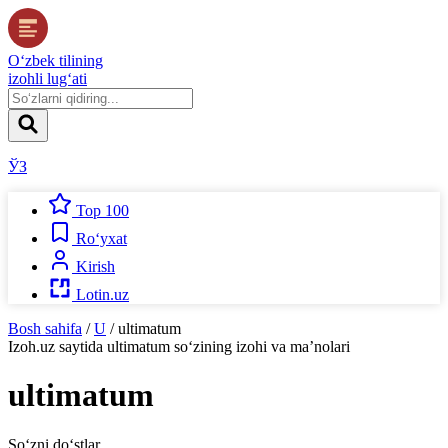
O‘zbek tilining
izohli lug‘ati
ЎЗ
Top 100
Ro‘yxat
Kirish
Lotin.uz
Bosh sahifa
/
U
/
ultimatum
Izoh.uz
saytida
ultimatum
so‘zining izohi va ma’nolari
ultimatum
So‘zni do‘stlar