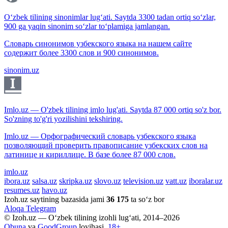
O‘zbek tilining sinonimlar lug‘ati. Saytda 3300 tadan ortiq so‘zlar,
900 ga yaqin sinonim so‘zlar to‘plamiga jamlangan.
Словарь синонимов узбекского языка на нашем сайте
содержит более 3300 слов и 900 синонимов.
sinonim.uz
Imlo.uz — O'zbek tilining imlo lug'ati. Saytda 87 000 ortiq so'z bor.
So'zning to'g'ri yozilishini tekshiring.
Imlo.uz — Орфографический словарь узбекского языка
позволяющий проверить правописание узбекских слов на
латинице и кириллице. В базе более 87 000 слов.
imlo.uz
ibora.uz
salsa.uz
skripka.uz
slovo.uz
television.uz
vatt.uz
iboralar.uz
resumes.uz
havo.uz
Izoh.uz saytining bazasida jami
36 175
ta so‘z bor
Aloqa
Telegram
© Izoh.uz — O‘zbek tilining izohli lug‘ati, 2014–2026
Obuna
va
GoodGroup
loyihasi.
18+