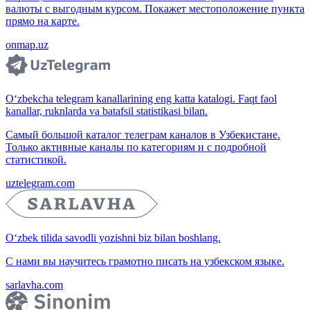
валюты с выгодным курсом. Покажет местоположение пункта
прямо на карте.
onmap.uz
O‘zbekcha telegram kanallarining eng katta katalogi. Faqt faol
kanallar, ruknlarda va batafsil statistikasi bilan.
Самый большой каталог телеграм каналов в Узбекистане.
Только активные каналы по категориям и с подробной
статистикой.
uztelegram.com
O‘zbek tilida savodli yozishni biz bilan boshlang.
С нами вы научитесь грамотно писать на узбекском языке.
sarlavha.com