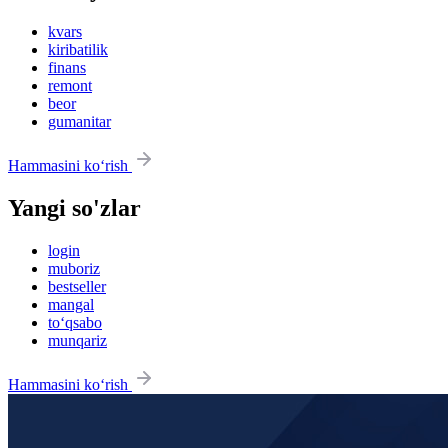
kvars
kiribatilik
finans
remont
beor
gumanitar
Hammasini ko‘rish
Yangi so'zlar
login
muboriz
bestseller
mangal
to‘qsabo
munqariz
Hammasini ko‘rish