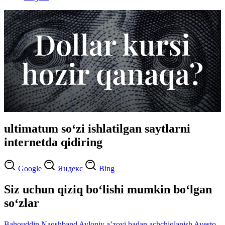
ultimatum so‘zi ishlatilgan saytlarni
internetda qidiring
Google
Яндекс
Bing
Siz uchun qiziq bo‘lishi mumkin bo‘lgan
so‘zlar
Bahouddin Naqshband
Avloniy
aʼzoyi badan
achchiqlanish
Avesto