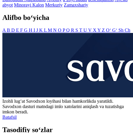
abyot
Minorayi Kalon
Merkuriy
Zamaxshariy
Alifbo bo‘yicha
A
B
D
E
F
G
H
I
J
K
L
M
N
O
P
Q
R
S
T
U
V
X
Y
Z
O‘
G‘
Sh
Ch
Izohli lugʻat
Savodxon
loyihasi bilan hamkorlikda yaratildi.
Savodxon dasturi matndagi imlo xatolarini aniqlash va tuzatishga
imkon beradi.
Batafsil
Tasodifiy so‘zlar