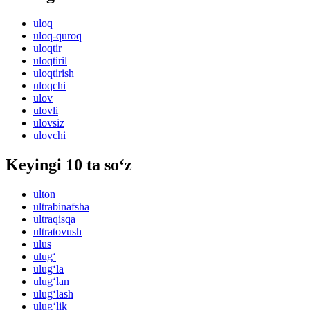
uloq
uloq-quroq
uloqtir
uloqtiril
uloqtirish
uloqchi
ulov
ulovli
ulovsiz
ulovchi
Keyingi 10 ta so‘z
ulton
ultrabinafsha
ultraqisqa
ultratovush
ulus
ulug‘
ulug‘la
ulug‘lan
ulug‘lash
ulug‘lik