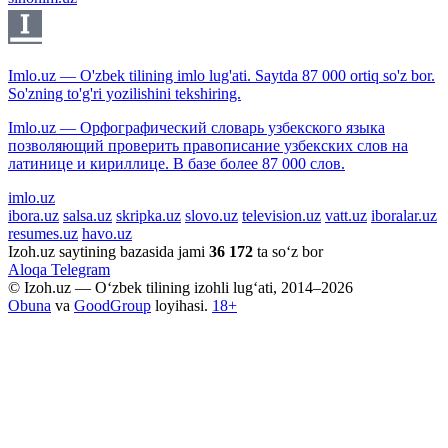
Imlo.uz — O'zbek tilining imlo lug'ati. Saytda 87 000 ortiq so'z bor.
So'zning to'g'ri yozilishini tekshiring.
Imlo.uz — Орфографический словарь узбекского языка
позволяющий проверить правописание узбекских слов на
латинице и кириллице. В базе более 87 000 слов.
imlo.uz
ibora.uz
salsa.uz
skripka.uz
slovo.uz
television.uz
vatt.uz
iboralar.uz
resumes.uz
havo.uz
Izoh.uz saytining bazasida jami
36 172
ta so‘z bor
Aloqa
Telegram
© Izoh.uz — O‘zbek tilining izohli lug‘ati, 2014–2026
Obuna
va
GoodGroup
loyihasi.
18+