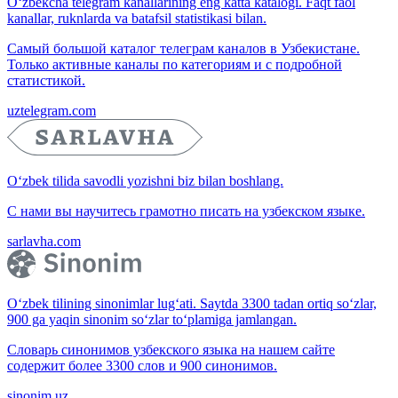
O‘zbekcha telegram kanallarining eng katta katalogi. Faqt faol
kanallar, ruknlarda va batafsil statistikasi bilan.
Самый большой каталог телеграм каналов в Узбекистане.
Только активные каналы по категориям и с подробной
статистикой.
uztelegram.com
O‘zbek tilida savodli yozishni biz bilan boshlang.
С нами вы научитесь грамотно писать на узбекском языке.
sarlavha.com
O‘zbek tilining sinonimlar lug‘ati. Saytda 3300 tadan ortiq so‘zlar,
900 ga yaqin sinonim so‘zlar to‘plamiga jamlangan.
Словарь синонимов узбекского языка на нашем сайте
содержит более 3300 слов и 900 синонимов.
sinonim.uz