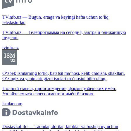
TVinfo.uz — Bugun, ertaga va keyingi hafta uchun to‘liq
teledasturlar.
TVinfo.uz — Телепрограмма на сегодня, завтра и ближайшую
неделю.
tvinfo.uz
O‘zbek Ismlarning to‘liq, batafsil ma’nosi, kelib chiqishi, shakllari.
O‘zingiz va yaqinlaringizni ismlari ma’nosini bilib oling.
Полный смысл, происхождение, формы узбекских имён.
Узнайте смысл своего имени и имён близких.
ismlar.com
DostavkaInfo — Taomlar, dorilar, kitoblar va boshqa uy uchun