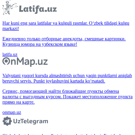
Har kuni eng sara latifalar va kulguli rasmlar. O‘zbek tilidagi kulgu
markazi!
Ежедневно только отборные анекдоты, смешные картинки.
Кузница юмора на узбекском языке!
latifa.uz
Valyutani yuqori kursda almashtirish uchun yaqin punktlarni aniqlab
beruvchi servis. Punkt joylashuvini kartada ko‘rsatadi.
Сервис, помогающий найти ближайшие пункты обмена
валюты с выгодным курсом. Покажет местоположение пункта
прямо на карте.
onmap.uz