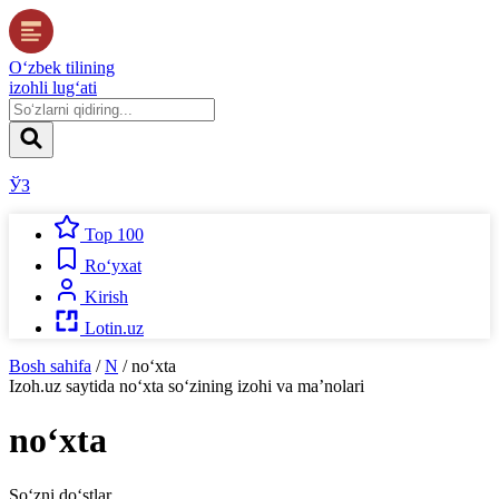
O‘zbek tilining
izohli lug‘ati
ЎЗ
Top 100
Ro‘yxat
Kirish
Lotin.uz
Bosh sahifa
/
N
/
no‘xta
Izoh.uz
saytida
no‘xta
so‘zining izohi va ma’nolari
no‘xta
So‘zni do‘stlar