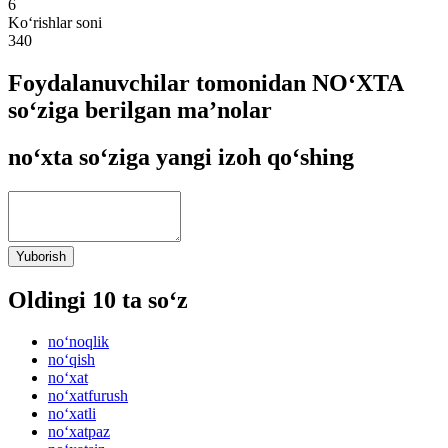
6
Ko‘rishlar soni
340
Foydalanuvchilar tomonidan NO‘XTA
so‘ziga berilgan ma’nolar
no‘xta so‘ziga yangi izoh qo‘shing
Yuborish
Oldingi 10 ta so‘z
no‘noqlik
no‘qish
no‘xat
no‘xatfurush
no‘xatli
no‘xatpaz