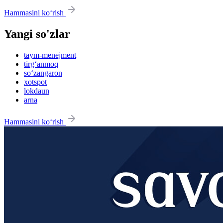
Hammasini ko‘rish
Yangi so'zlar
taym-menejment
tirg‘anmoq
so‘zangaron
xotspot
lokdaun
arna
Hammasini ko‘rish