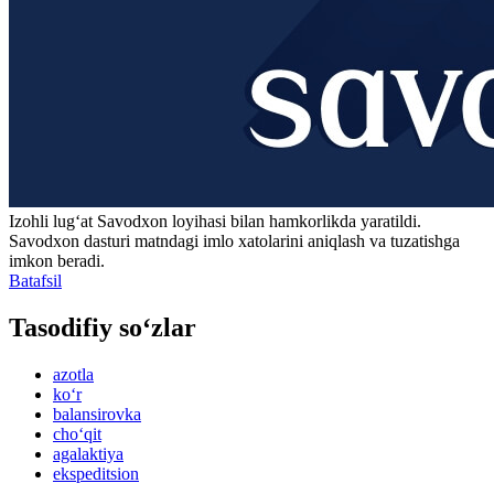
Izohli lugʻat
Savodxon
loyihasi bilan hamkorlikda yaratildi.
Savodxon dasturi matndagi imlo xatolarini aniqlash va tuzatishga
imkon beradi.
Batafsil
Tasodifiy so‘zlar
azotla
ko‘r
balansirovka
cho‘qit
agalaktiya
ekspeditsion