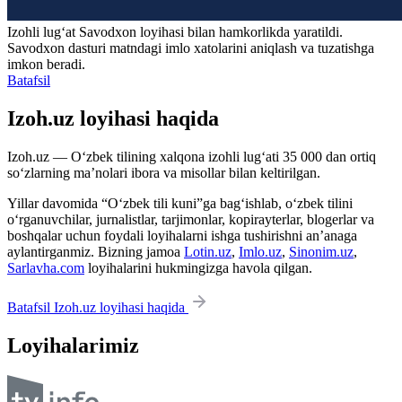
Izohli lugʻat
Savodxon
loyihasi bilan hamkorlikda yaratildi.
Savodxon dasturi matndagi imlo xatolarini aniqlash va tuzatishga
imkon beradi.
Batafsil
Izoh.uz loyihasi haqida
Izoh.uz — O‘zbek tilining xalqona izohli lug‘ati 35 000 dan ortiq
so‘zlarning ma’nolari ibora va misollar bilan keltirilgan.
Yillar davomida “O‘zbek tili kuni”ga bag‘ishlab, o‘zbek tilini
o‘rganuvchilar, jurnalistlar, tarjimonlar, kopirayterlar, blogerlar va
boshqalar uchun foydali loyihalarni ishga tushirishni an’anaga
aylantirganmiz. Bizning jamoa
Lotin.uz
,
Imlo.uz
,
Sinonim.uz
,
Sarlavha.com
loyihalarini hukmingizga havola qilgan.
Batafsil Izoh.uz loyihasi haqida
Loyihalarimiz