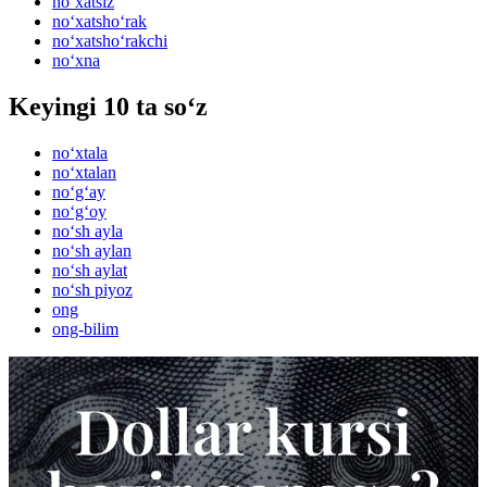
no‘xatsiz
no‘xatsho‘rak
no‘xatsho‘rakchi
no‘xna
Keyingi 10 ta so‘z
no‘xtala
no‘xtalan
no‘g‘ay
no‘g‘oy
no‘sh ayla
no‘sh aylan
no‘sh aylat
no‘sh piyoz
ong
ong-bilim