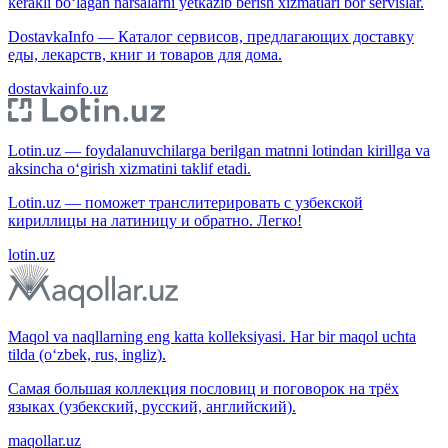
kerakli bo‘lagan narsalarni yetkazib berish xizmatlari bor servislar.
DostavkaInfo — Каталог сервисов, предлагающих доставку
еды, лекарств, книг и товаров для дома.
dostavkainfo.uz
Lotin.uz — foydalanuvchilarga berilgan matnni lotindan kirillga va
aksincha o‘girish xizmatini taklif etadi.
Lotin.uz — поможет транслитерировать с узбекской
кириллицы на латиницу и обратно. Легко!
lotin.uz
Maqol va naqllarning eng katta kolleksiyasi. Har bir maqol uchta
tilda (o‘zbek, rus, ingliz).
Самая большая коллекция пословиц и поговорок на трёх
языках (узбекский, русский, английский).
maqollar.uz