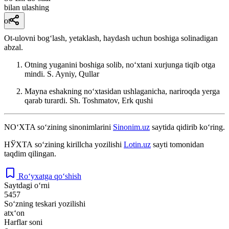
bilan ulashing
ot
Ot-ulovni bogʻlash, yetaklash, haydash uchun boshiga solinadigan
abzal.
Otning yuganini boshiga solib, noʻxtani xurjunga tiqib otga
mindi.
S. Ayniy, Qullar
Mayna eshakning noʻxtasidan ushlaganicha, nariroqda yerga
qarab turardi.
Sh. Toshmatov, Erk qushi
NO‘XTA
so‘zining sinonimlarini
Sinonim.uz
saytida qidirib ko‘ring.
НЎХТА
so‘zining kirillcha yozilishi
Lotin.uz
sayti tomonidan
taqdim qilingan.
Ro‘yxatga qo‘shish
Saytdagi o‘rni
5457
So‘zning teskari yozilishi
atx‘on
Harflar soni