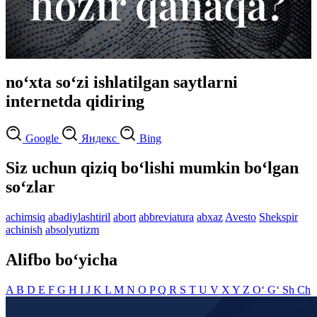
no‘xta so‘zi ishlatilgan saytlarni
internetda qidiring
Google
Яндекс
Bing
Siz uchun qiziq bo‘lishi mumkin bo‘lgan
so‘zlar
achimsiq
abadiylashtiril
abort
abbreviatura
abxaz
Avesto
Shekspir
achinish
absolyutizm
Alifbo bo‘yicha
A
B
D
E
F
G
H
I
J
K
L
M
N
O
P
Q
R
S
T
U
V
X
Y
Z
O‘
G‘
Sh
Ch