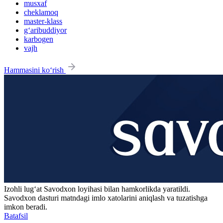
musxaf
cheklamoq
master-klass
g‘aribuddiyor
karbogen
vajh
Hammasini ko‘rish
Izohli lugʻat
Savodxon
loyihasi bilan hamkorlikda yaratildi.
Savodxon dasturi matndagi imlo xatolarini aniqlash va tuzatishga
imkon beradi.
Batafsil