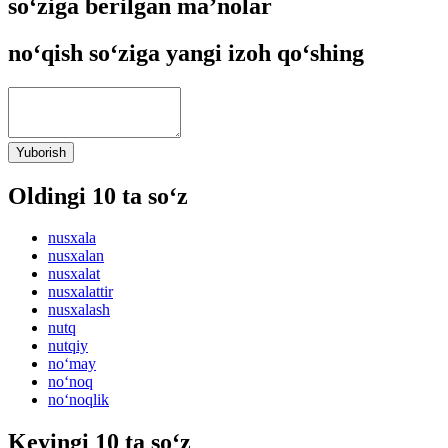
so‘ziga berilgan ma’nolar
no‘qish so‘ziga yangi izoh qo‘shing
Yuborish
Oldingi 10 ta so‘z
nusxala
nusxalan
nusxalat
nusxalattir
nusxalash
nutq
nutqiy
no‘may
no‘noq
no‘noqlik
Keyingi 10 ta so‘z