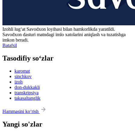
Izohli lugʻat
Savodxon
loyihasi bilan hamkorlikda yaratildi.
Savodxon dasturi matndagi imlo xatolarini aniqlash va tuzatishga
imkon beradi.
Batafsil
Tasodifiy so‘zlar
karomat
sinchkov
izoh
don-dukkakli
transkripsiya
takasaltanglik
Hammasini ko‘rish
Yangi so'zlar