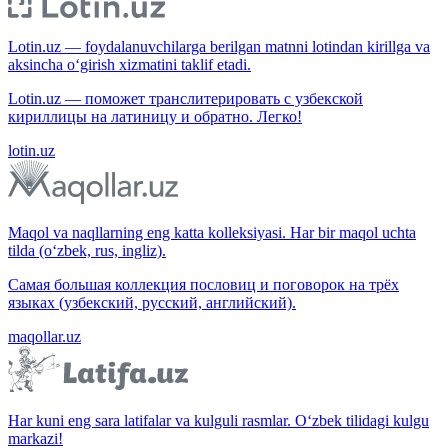
Lotin.uz — foydalanuvchilarga berilgan matnni lotindan kirillga va
aksincha o‘girish xizmatini taklif etadi.
Lotin.uz — поможет транслитерировать с узбекской
кириллицы на латиницу и обратно. Легко!
lotin.uz
Maqol va naqllarning eng katta kolleksiyasi. Har bir maqol uchta
tilda (o‘zbek, rus, ingliz).
Самая большая коллекция пословиц и поговорок на трёх
языках (узбекский, русский, английский).
maqollar.uz
Har kuni eng sara latifalar va kulguli rasmlar. O‘zbek tilidagi kulgu
markazi!