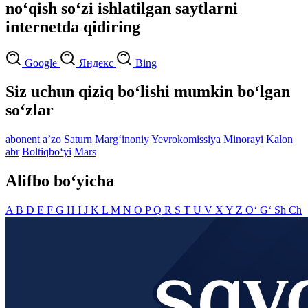
no‘qish so‘zi ishlatilgan saytlarni
internetda qidiring
Google
Яндекс
Bing
Siz uchun qiziq bo‘lishi mumkin bo‘lgan
so‘zlar
abonent
aʼzo
Saturn
Marg‘inoniy
Yevrokomissiya
Minorayi Kalon
abr
Boltiqbo‘yi
Mars
Alifbo bo‘yicha
A
B
D
E
F
G
H
I
J
K
L
M
N
O
P
Q
R
S
T
U
V
X
Y
Z
O‘
G‘
Sh
Ch