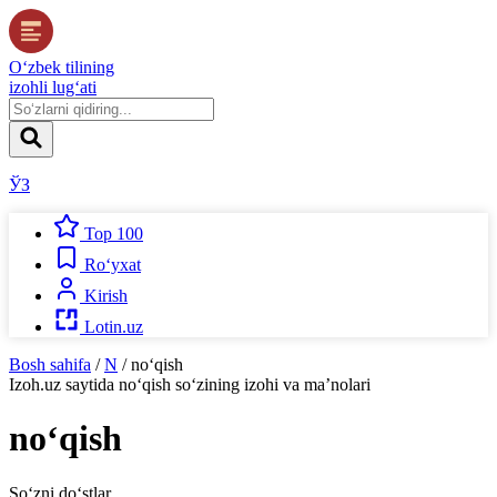
O‘zbek tilining
izohli lug‘ati
ЎЗ
Top 100
Ro‘yxat
Kirish
Lotin.uz
Bosh sahifa
/
N
/
no‘qish
Izoh.uz
saytida
no‘qish
so‘zining izohi va ma’nolari
no‘qish
So‘zni do‘stlar