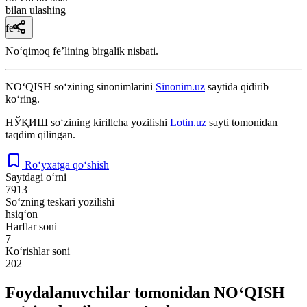
bilan ulashing
fe’l
Noʻqimoq feʼlining birgalik nisbati.
NO‘QISH
so‘zining sinonimlarini
Sinonim.uz
saytida qidirib
ko‘ring.
НЎҚИШ
so‘zining kirillcha yozilishi
Lotin.uz
sayti tomonidan
taqdim qilingan.
Ro‘yxatga qo‘shish
Saytdagi o‘rni
7913
So‘zning teskari yozilishi
hsiq‘on
Harflar soni
7
Ko‘rishlar soni
202
Foydalanuvchilar tomonidan NO‘QISH