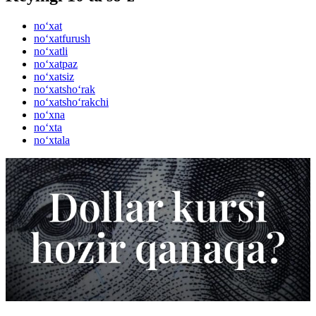
no‘xat
no‘xatfurush
no‘xatli
no‘xatpaz
no‘xatsiz
no‘xatsho‘rak
no‘xatsho‘rakchi
no‘xna
no‘xta
no‘xtala