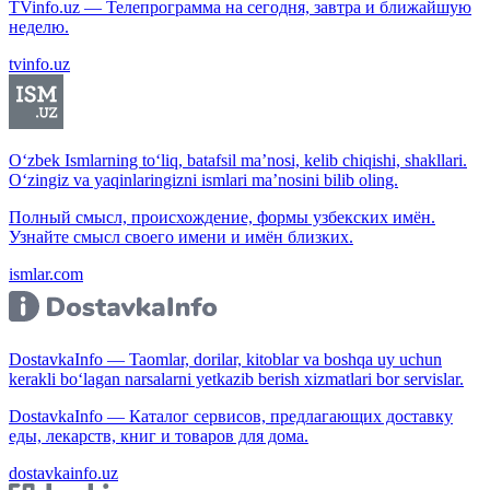
TVinfo.uz — Телепрограмма на сегодня, завтра и ближайшую
неделю.
tvinfo.uz
O‘zbek Ismlarning to‘liq, batafsil ma’nosi, kelib chiqishi, shakllari.
O‘zingiz va yaqinlaringizni ismlari ma’nosini bilib oling.
Полный смысл, происхождение, формы узбекских имён.
Узнайте смысл своего имени и имён близких.
ismlar.com
DostavkaInfo — Taomlar, dorilar, kitoblar va boshqa uy uchun
kerakli bo‘lagan narsalarni yetkazib berish xizmatlari bor servislar.
DostavkaInfo — Каталог сервисов, предлагающих доставку
еды, лекарств, книг и товаров для дома.
dostavkainfo.uz