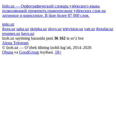
Imlo.uz — Орфографический словарь узбекского языка
позволяющий проверить правописание узбекских слов на
латинице и кириллице. В базе более 87 000 слов.
imlo.uz
ibora.uz
salsa.uz
skripka.uz
slovo.uz
television.uz
vatt.uz
iboralar.uz
resumes.uz
havo.uz
Izoh.uz saytining bazasida jami
36 162
ta so‘z bor
Aloqa
Telegram
© Izoh.uz — O‘zbek tilining izohli lug‘ati, 2014–2026
Obuna
va
GoodGroup
loyihasi.
18+