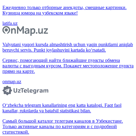
Ежедневно только отборные анекдоты, смешные картинки.
Кузница юмора на узбекском языке!
latifa.uz
Valyutani yuqori kursda almashtirish uchun yaqin punktlarni aniqlab
beruvchi servis. Punkt joylashuvini kartada ko‘rsatadi.
Сервис, помогающий найти ближайшие пункты обмена
валюты с выгодным курсом. Покажет местоположение пункта
прямо на карте.
onmap.uz
O‘zbekcha telegram kanallarining eng katta katalogi. Faqt faol
kanallar, ruknlarda va batafsil statistikasi bilan.
Самый большой каталог телеграм каналов в Узбекистане.
Только активные каналы по категориям и с подробной
статистикой.