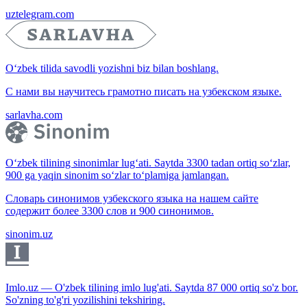
uztelegram.com
O‘zbek tilida savodli yozishni biz bilan boshlang.
С нами вы научитесь грамотно писать на узбекском языке.
sarlavha.com
O‘zbek tilining sinonimlar lug‘ati. Saytda 3300 tadan ortiq so‘zlar,
900 ga yaqin sinonim so‘zlar to‘plamiga jamlangan.
Словарь синонимов узбекского языка на нашем сайте
содержит более 3300 слов и 900 синонимов.
sinonim.uz
Imlo.uz — O'zbek tilining imlo lug'ati. Saytda 87 000 ortiq so'z bor.
So'zning to'g'ri yozilishini tekshiring.