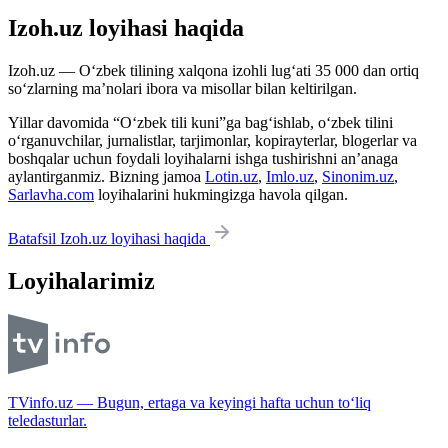
Izoh.uz loyihasi haqida
Izoh.uz — O‘zbek tilining xalqona izohli lug‘ati 35 000 dan ortiq
so‘zlarning ma’nolari ibora va misollar bilan keltirilgan.
Yillar davomida “O‘zbek tili kuni”ga bag‘ishlab, o‘zbek tilini
o‘rganuvchilar, jurnalistlar, tarjimonlar, kopirayterlar, blogerlar va
boshqalar uchun foydali loyihalarni ishga tushirishni an’anaga
aylantirganmiz. Bizning jamoa
Lotin.uz
,
Imlo.uz
,
Sinonim.uz
,
Sarlavha.com
loyihalarini hukmingizga havola qilgan.
Batafsil Izoh.uz loyihasi haqida
Loyihalarimiz
TVinfo.uz — Bugun, ertaga va keyingi hafta uchun to‘liq
teledasturlar.