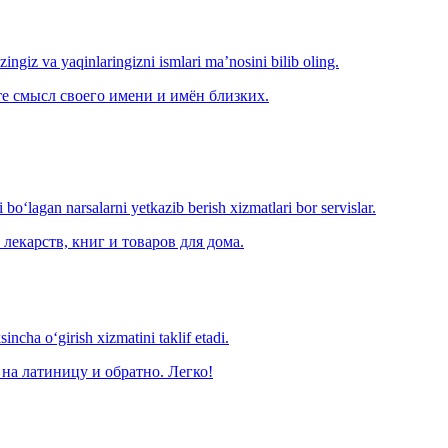
‘zingiz va yaqinlaringizni ismlari ma’nosini bilib oling.
е смысл своего имени и имён близких.
o‘lagan narsalarni yetkazib berish xizmatlari bor servislar.
лекарств, книг и товаров для дома.
ncha o‘girish xizmatini taklif etadi.
на латиницу и обратно. Легко!