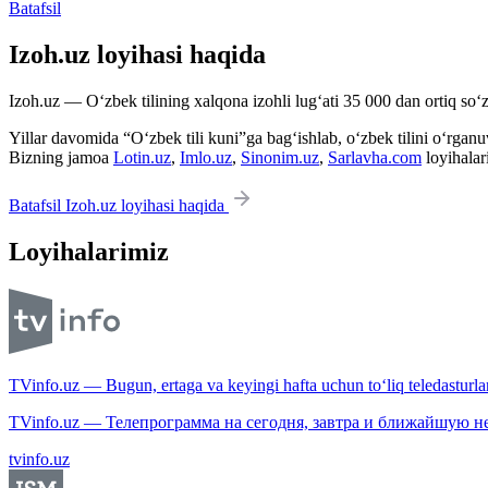
Batafsil
Izoh.uz loyihasi haqida
Izoh.uz — O‘zbek tilining xalqona izohli lug‘ati 35 000 dan ortiq so‘zl
Yillar davomida “O‘zbek tili kuni”ga bag‘ishlab, o‘zbek tilini o‘rganuvc
Bizning jamoa
Lotin.uz
,
Imlo.uz
,
Sinonim.uz
,
Sarlavha.com
loyihalar
Batafsil Izoh.uz loyihasi haqida
Loyihalarimiz
TVinfo.uz — Bugun, ertaga va keyingi hafta uchun to‘liq teledasturlar
TVinfo.uz — Телепрограмма на сегодня, завтра и ближайшую н
tvinfo.uz