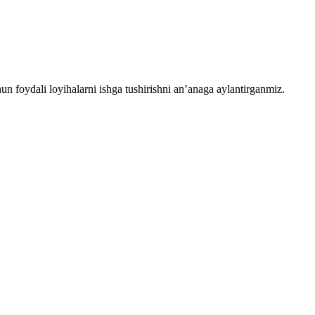
chun foydali loyihalarni ishga tushirishni an’anaga aylantirganmiz.