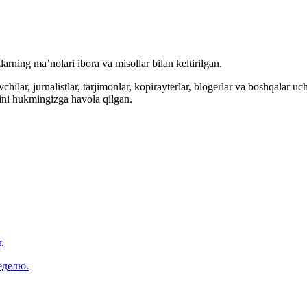
arning ma’nolari ibora va misollar bilan keltirilgan.
hilar, jurnalistlar, tarjimonlar, kopirayterlar, blogerlar va boshqalar u
ini hukmingizga havola qilgan.
.
еделю.