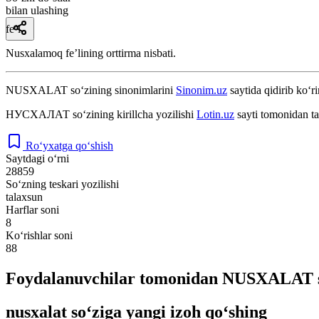
bilan ulashing
fe’l
Nusxalamoq feʼlining orttirma nisbati.
NUSXALAT
so‘zining sinonimlarini
Sinonim.uz
saytida qidirib ko‘ri
НУСХАЛАТ
so‘zining kirillcha yozilishi
Lotin.uz
sayti tomonidan ta
Ro‘yxatga qo‘shish
Saytdagi o‘rni
28859
So‘zning teskari yozilishi
talaxsun
Harflar soni
8
Ko‘rishlar soni
88
Foydalanuvchilar tomonidan NUSXALAT so
nusxalat so‘ziga yangi izoh qo‘shing