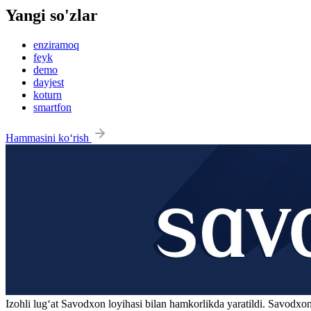
Yangi so'zlar
enziramoq
feyk
demo
dayjest
koturn
smartfon
Hammasini ko‘rish
Izohli lugʻat
Savodxon
loyihasi bilan hamkorlikda yaratildi. Savodxon