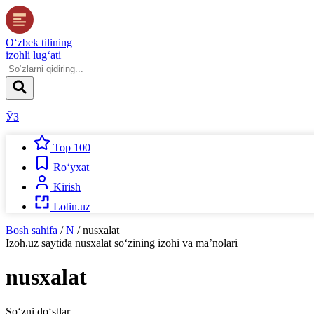
O‘zbek tilining
izohli lug‘ati
ЎЗ
Top 100
Ro‘yxat
Kirish
Lotin.uz
Bosh sahifa
/
N
/
nusxalat
Izoh.uz
saytida
nusxalat
so‘zining izohi va ma’nolari
nusxalat
So‘zni do‘stlar