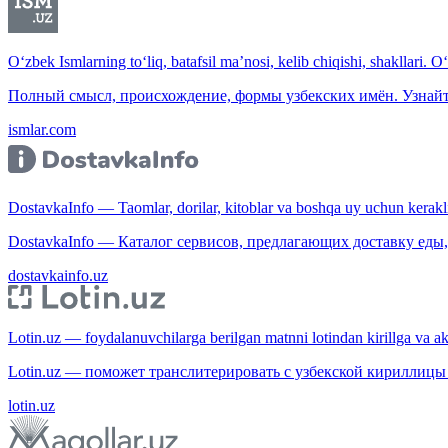
O‘zbek Ismlarning to‘liq, batafsil ma’nosi, kelib chiqishi, shakllari. O
Полный смысл, происхождение, формы узбекских имён. Узнайт
ismlar.com
DostavkaInfo — Taomlar, dorilar, kitoblar va boshqa uy uchun kerakli b
DostavkaInfo — Каталог сервисов, предлагающих доставку еды, 
dostavkainfo.uz
Lotin.uz — foydalanuvchilarga berilgan matnni lotindan kirillga va aksi
Lotin.uz — поможет транслитерировать с узбекской кириллицы 
lotin.uz