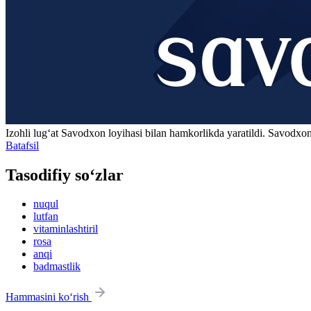
Izohli lugʻat
Savodxon
loyihasi bilan hamkorlikda yaratildi. Savodxon
Batafsil
Tasodifiy so‘zlar
nuqul
lutfan
vitaminlashtiril
rosa
anqi
badmastlik
Hammasini ko‘rish