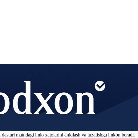
 dasturi matndagi imlo xatolarini aniqlash va tuzatishga imkon beradi.