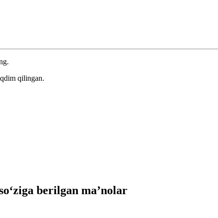
ng.
qdim qilingan.
‘ziga berilgan ma’nolar