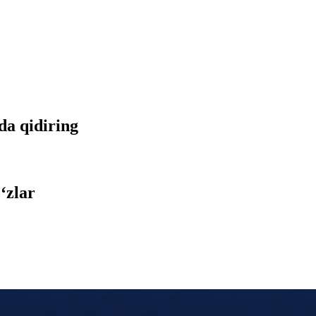
tda qidiring
‘zlar