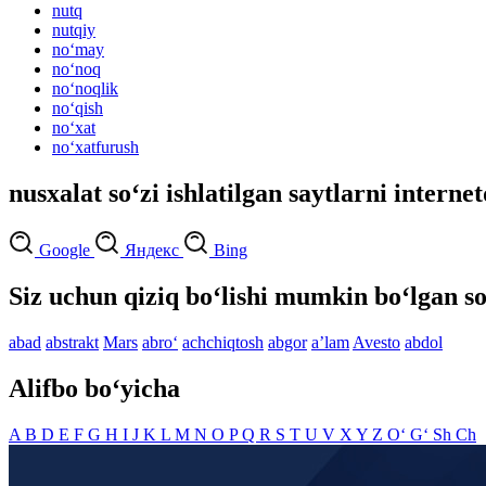
nutq
nutqiy
no‘may
no‘noq
no‘noqlik
no‘qish
no‘xat
no‘xatfurush
nusxalat so‘zi ishlatilgan saytlarni interne
Google
Яндекс
Bing
Siz uchun qiziq bo‘lishi mumkin bo‘lgan so
abad
abstrakt
Mars
abro‘
achchiqtosh
abgor
aʼlam
Avesto
abdol
Alifbo bo‘yicha
A
B
D
E
F
G
H
I
J
K
L
M
N
O
P
Q
R
S
T
U
V
X
Y
Z
O‘
G‘
Sh
Ch