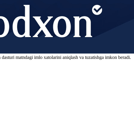
 dasturi matndagi imlo xatolarini aniqlash va tuzatishga imkon beradi.