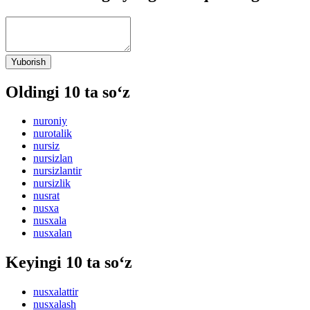
Yuborish
Oldingi 10 ta so‘z
nuroniy
nurotalik
nursiz
nursizlan
nursizlantir
nursizlik
nusrat
nusxa
nusxala
nusxalan
Keyingi 10 ta so‘z
nusxalattir
nusxalash