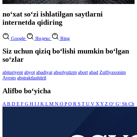
no‘xat so‘zi ishlatilgan saytlarni
internetda qidiring
Google
Яндекс
Bing
Siz uchun qiziq bo‘lishi mumkin bo‘lgan
so‘zlar
abituriyent
abyot
abadiyat
absolyutizm
abort
abad
Zulfiyaxonim
Avesto
abstraktlashtiril
Alifbo bo‘yicha
A
B
D
E
F
G
H
I
J
K
L
M
N
O
P
Q
R
S
T
U
V
X
Y
Z
O‘
G‘
Sh
Ch