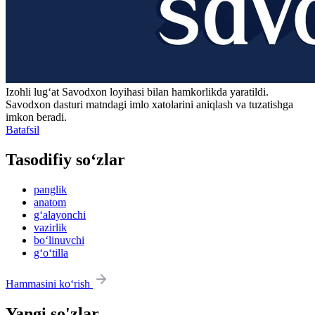
Izohli lugʻat
Savodxon
loyihasi bilan hamkorlikda yaratildi.
Savodxon dasturi matndagi imlo xatolarini aniqlash va tuzatishga
imkon beradi.
Batafsil
Tasodifiy so‘zlar
panglik
anatom
g‘alayonchi
vazirlik
bo‘linuvchi
g‘o‘tilla
Hammasini ko‘rish
Yangi so'zlar