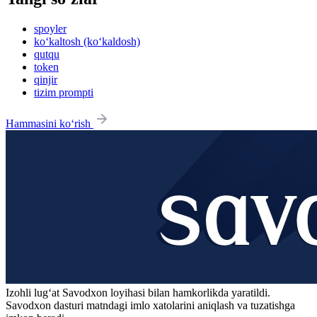
spoyler
ko‘kaltosh (ko‘kaldosh)
qutqu
token
qinjir
tizim prompti
Hammasini ko‘rish
Izohli lugʻat
Savodxon
loyihasi bilan hamkorlikda yaratildi.
Savodxon dasturi matndagi imlo xatolarini aniqlash va tuzatishga