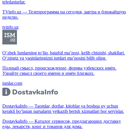
teledasturlar.
TVinfo.uz — Телепрограмма на сегодня, завтра и ближайшую
неделю.
tvinfo.uz
O‘zbek Ismlarning to‘liq, batafsil ma’nosi, kelib chiqishi, shakllari.
O‘zingiz va yaqinlaringizni ismlari ma’nosini bilib oling.
Полный смысл, происхождение, формы узбекских имён.
Узнайте смысл своего имени и имён близких.
ismlar.com
DostavkaInfo — Taomlar, dorilar, kitoblar va boshqa uy uchun
kerakli bo‘lagan narsalarni yetkazib berish xizmatlari bor servislar.
DostavkaInfo — Каталог сервисов, предлагающих доставку
еды, лекарств, книг и товаров для дома.