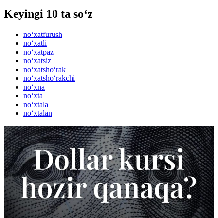
Keyingi 10 ta so‘z
no‘xatfurush
no‘xatli
no‘xatpaz
no‘xatsiz
no‘xatsho‘rak
no‘xatsho‘rakchi
no‘xna
no‘xta
no‘xtala
no‘xtalan