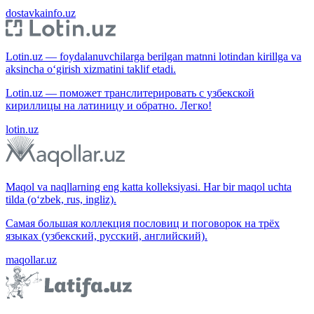
dostavkainfo.uz
Lotin.uz — foydalanuvchilarga berilgan matnni lotindan kirillga va
aksincha o‘girish xizmatini taklif etadi.
Lotin.uz — поможет транслитерировать с узбекской
кириллицы на латиницу и обратно. Легко!
lotin.uz
Maqol va naqllarning eng katta kolleksiyasi. Har bir maqol uchta
tilda (o‘zbek, rus, ingliz).
Самая большая коллекция пословиц и поговорок на трёх
языках (узбекский, русский, английский).
maqollar.uz