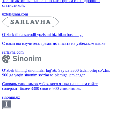
Только активные каналы по категориям и с подробной
статистикой.
uztelegram.com
O‘zbek tilida savodli yozishni biz bilan boshlang.
С нами вы научитесь грамотно писать на узбекском языке.
sarlavha.com
O‘zbek tilining sinonimlar lug‘ati. Saytda 3300 tadan ortiq so‘zlar,
900 ga yaqin sinonim so‘zlar to‘plamiga jamlangan.
Словарь синонимов узбекского языка на нашем сайте
содержит более 3300 слов и 900 синонимов.
sinonim.uz