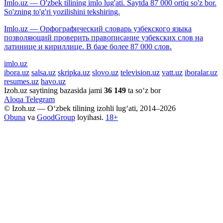
Imlo.uz — O'zbek tilining imlo lug'ati. Saytda 87 000 ortiq so'z bor.
So'zning to'g'ri yozilishini tekshiring.
Imlo.uz — Орфографический словарь узбекского языка
позволяющий проверить правописание узбекских слов на
латинице и кириллице. В базе более 87 000 слов.
imlo.uz
ibora.uz
salsa.uz
skripka.uz
slovo.uz
television.uz
vatt.uz
iboralar.uz
resumes.uz
havo.uz
Izoh.uz saytining bazasida jami
36 149
ta so‘z bor
Aloqa
Telegram
© Izoh.uz — O‘zbek tilining izohli lug‘ati, 2014–2026
Obuna
va
GoodGroup
loyihasi.
18+