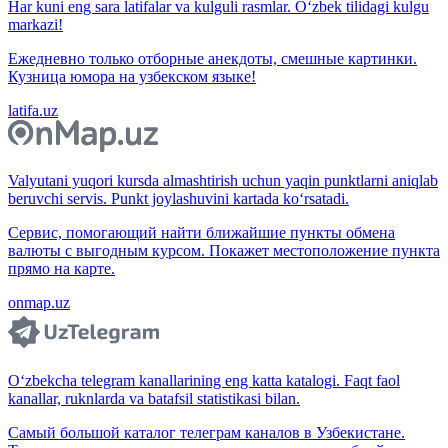
Har kuni eng sara latifalar va kulguli rasmlar. O‘zbek tilidagi kulgu
markazi!
Ежедневно только отборные анекдоты, смешные картинки.
Кузница юмора на узбекском языке!
latifa.uz
Valyutani yuqori kursda almashtirish uchun yaqin punktlarni aniqlab
beruvchi servis. Punkt joylashuvini kartada ko‘rsatadi.
Сервис, помогающий найти ближайшие пункты обмена
валюты с выгодным курсом. Покажет местоположение пункта
прямо на карте.
onmap.uz
O‘zbekcha telegram kanallarining eng katta katalogi. Faqt faol
kanallar, ruknlarda va batafsil statistikasi bilan.
Самый большой каталог телеграм каналов в Узбекистане.