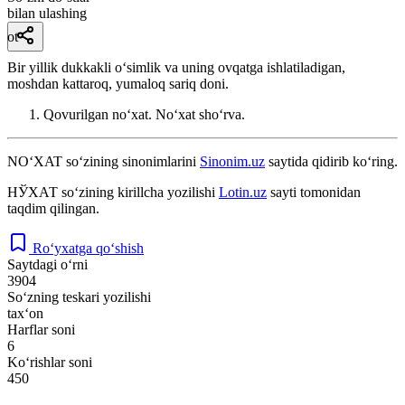
bilan ulashing
ot
Bir yillik dukkakli oʻsimlik va uning ovqatga ishlatiladigan,
moshdan kattaroq, yumaloq sariq doni.
Qovurilgan noʻxat. Noʻxat shoʻrva.
NO‘XAT
so‘zining sinonimlarini
Sinonim.uz
saytida qidirib ko‘ring.
НЎХАТ
so‘zining kirillcha yozilishi
Lotin.uz
sayti tomonidan
taqdim qilingan.
Ro‘yxatga qo‘shish
Saytdagi o‘rni
3904
So‘zning teskari yozilishi
tax‘on
Harflar soni
6
Ko‘rishlar soni
450