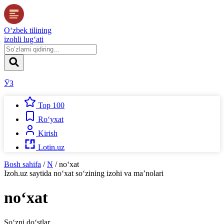
O‘zbek tilining
izohli lug‘ati
ЎЗ
Top 100
Ro‘yxat
Kirish
Lotin.uz
Bosh sahifa
/
N
/
no‘xat
Izoh.uz
saytida
no‘xat
so‘zining izohi va ma’nolari
no‘xat
So‘zni do‘stlar