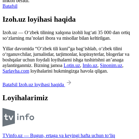
imkon beradi.
Batafsil
Izoh.uz loyihasi haqida
Izoh.uz — O‘zbek tilining xalqona izohli lug‘ati 35 000 dan ortiq
so‘zlarning ma’nolari ibora va misollar bilan keltirilgan.
Yillar davomida “O‘zbek tili kuni”ga bag‘ishlab, o‘zbek tilini
o‘rganuvchilar, jurnalistlar, tarjimonlar, kopirayterlar, blogerlar va
boshqalar uchun foydali loyihalarni ishga tushirishni an’anaga
aylantirganmiz. Bizning jamoa
Lotin.uz
,
Imlo.uz
,
Sinonim.uz
,
Sarlavha.com
loyihalarini hukmingizga havola qilgan.
Batafsil Izoh.uz loyihasi haqida
Loyihalarimiz
TVinfo.uz — Bugun, ertaga va keyingi hafta uchun to‘liq