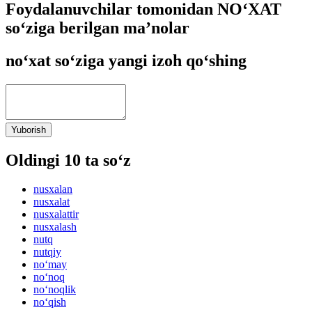
Foydalanuvchilar tomonidan NO‘XAT
so‘ziga berilgan ma’nolar
no‘xat so‘ziga yangi izoh qo‘shing
Yuborish
Oldingi 10 ta so‘z
nusxalan
nusxalat
nusxalattir
nusxalash
nutq
nutqiy
no‘may
no‘noq
no‘noqlik
no‘qish