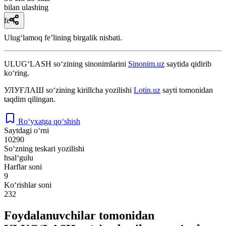
bilan ulashing
fe’l
Ulugʻlamoq feʼlining birgalik nisbati.
ULUG‘LASH
so‘zining sinonimlarini
Sinonim.uz
saytida qidirib
ko‘ring.
УЛУҒЛАШ
so‘zining kirillcha yozilishi
Lotin.uz
sayti tomonidan
taqdim qilingan.
Ro‘yxatga qo‘shish
Saytdagi o‘rni
10290
So‘zning teskari yozilishi
hsal‘gulu
Harflar soni
9
Ko‘rishlar soni
232
Foydalanuvchilar tomonidan