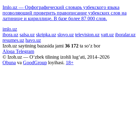
Imlo.uz — Орфографический словарь узбекского языка
позволяющий проверить правописание узбекских слов на
латинице и кириллице. В базе более 87 000 слов.
imlo.uz
ibora.uz
salsa.uz
skripka.uz
slovo.uz
television.uz
vatt.uz
iboralar.uz
resumes.uz
havo.uz
Izoh.uz saytining bazasida jami
36 172
ta so‘z bor
Aloqa
Telegram
© Izoh.uz — O‘zbek tilining izohli lug‘ati, 2014–2026
Obuna
va
GoodGroup
loyihasi.
18+