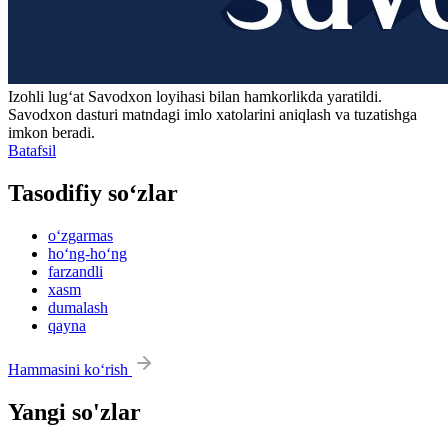
Izohli lugʻat
Savodxon
loyihasi bilan hamkorlikda yaratildi.
Savodxon dasturi matndagi imlo xatolarini aniqlash va tuzatishga
imkon beradi.
Batafsil
Tasodifiy so‘zlar
o‘zgarmas
ho‘ng-ho‘ng
farzandli
xasm
dumalash
qayna
Hammasini ko‘rish
Yangi so'zlar