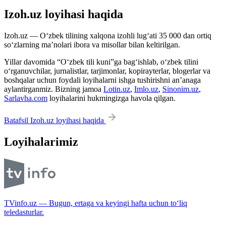
Izoh.uz loyihasi haqida
Izoh.uz — O‘zbek tilining xalqona izohli lug‘ati 35 000 dan ortiq
so‘zlarning ma’nolari ibora va misollar bilan keltirilgan.
Yillar davomida “O‘zbek tili kuni”ga bag‘ishlab, o‘zbek tilini
o‘rganuvchilar, jurnalistlar, tarjimonlar, kopirayterlar, blogerlar va
boshqalar uchun foydali loyihalarni ishga tushirishni an’anaga
aylantirganmiz. Bizning jamoa
Lotin.uz
,
Imlo.uz
,
Sinonim.uz
,
Sarlavha.com
loyihalarini hukmingizga havola qilgan.
Batafsil Izoh.uz loyihasi haqida
Loyihalarimiz
TVinfo.uz — Bugun, ertaga va keyingi hafta uchun to‘liq
teledasturlar.