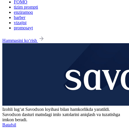
FOMO
tizim prompti
enziramoq
barber
vizajist
promosayt
Hammasini ko‘rish
Izohli lugʻat
Savodxon
loyihasi bilan hamkorlikda yaratildi.
Savodxon dasturi matndagi imlo xatolarini aniqlash va tuzatishga
imkon beradi.
Batafsil