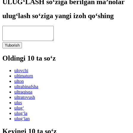
ULUG‘LASH so‘ziga berilgan ma’nolar
ulug‘lash so‘ziga yangi izoh qo‘shing
Yuborish
Oldingi 10 ta so‘z
ulovchi
ultimatum
ulton
ultrabinafsha
ultraqisqa
ultratovush
ulus
ulug‘
ulug‘la
ulug‘lan
Keyingi 10 ta so‘z