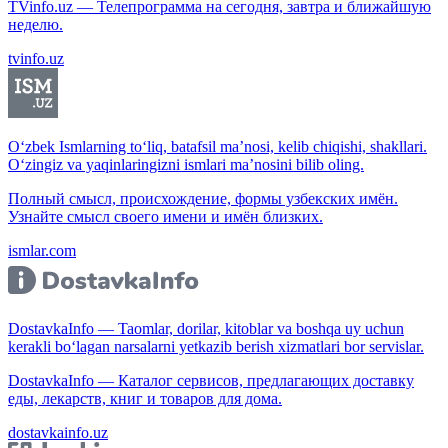
TVinfo.uz — Телепрограмма на сегодня, завтра и ближайшую
неделю.
tvinfo.uz
O‘zbek Ismlarning to‘liq, batafsil ma’nosi, kelib chiqishi, shakllari.
O‘zingiz va yaqinlaringizni ismlari ma’nosini bilib oling.
Полный смысл, происхождение, формы узбекских имён.
Узнайте смысл своего имени и имён близких.
ismlar.com
DostavkaInfo — Taomlar, dorilar, kitoblar va boshqa uy uchun
kerakli bo‘lagan narsalarni yetkazib berish xizmatlari bor servislar.
DostavkaInfo — Каталог сервисов, предлагающих доставку
еды, лекарств, книг и товаров для дома.
dostavkainfo.uz