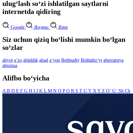
ulug‘lash so‘zi ishlatilgan saytlarni
internetda qidiring
Google
Яндекс
Bing
Siz uchun qiziq bo‘lishi mumkin bo‘lgan
so‘zlar
abyot
aʼzo
ablahlik
abad
aʼyon
Behbudiy
Boltiqbo‘yi
aberratsiya
abssissa
Alifbo bo‘yicha
A
B
D
E
F
G
H
I
J
K
L
M
N
O
P
Q
R
S
T
U
V
X
Y
Z
O‘
G‘
Sh
Ch