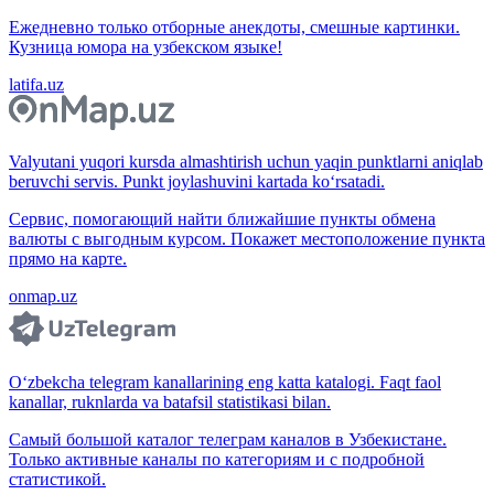
Ежедневно только отборные анекдоты, смешные картинки.
Кузница юмора на узбекском языке!
latifa.uz
Valyutani yuqori kursda almashtirish uchun yaqin punktlarni aniqlab
beruvchi servis. Punkt joylashuvini kartada ko‘rsatadi.
Сервис, помогающий найти ближайшие пункты обмена
валюты с выгодным курсом. Покажет местоположение пункта
прямо на карте.
onmap.uz
O‘zbekcha telegram kanallarining eng katta katalogi. Faqt faol
kanallar, ruknlarda va batafsil statistikasi bilan.
Самый большой каталог телеграм каналов в Узбекистане.
Только активные каналы по категориям и с подробной
статистикой.