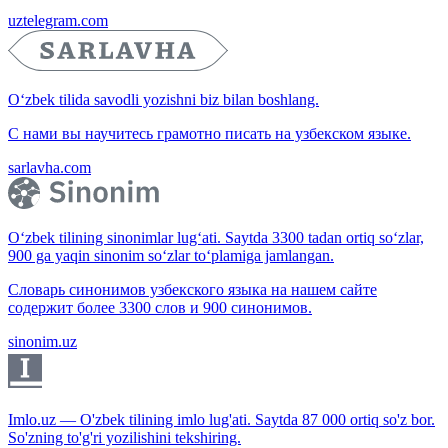
uztelegram.com
O‘zbek tilida savodli yozishni biz bilan boshlang.
С нами вы научитесь грамотно писать на узбекском языке.
sarlavha.com
O‘zbek tilining sinonimlar lug‘ati. Saytda 3300 tadan ortiq so‘zlar,
900 ga yaqin sinonim so‘zlar to‘plamiga jamlangan.
Словарь синонимов узбекского языка на нашем сайте
содержит более 3300 слов и 900 синонимов.
sinonim.uz
Imlo.uz — O'zbek tilining imlo lug'ati. Saytda 87 000 ortiq so'z bor.
So'zning to'g'ri yozilishini tekshiring.