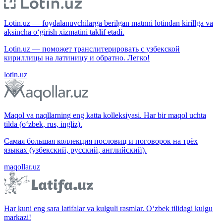
Lotin.uz — foydalanuvchilarga berilgan matnni lotindan kirillga va
aksincha o‘girish xizmatini taklif etadi.
Lotin.uz — поможет транслитерировать с узбекской
кириллицы на латиницу и обратно. Легко!
lotin.uz
Maqol va naqllarning eng katta kolleksiyasi. Har bir maqol uchta
tilda (o‘zbek, rus, ingliz).
Самая большая коллекция пословиц и поговорок на трёх
языках (узбекский, русский, английский).
maqollar.uz
Har kuni eng sara latifalar va kulguli rasmlar. O‘zbek tilidagi kulgu
markazi!