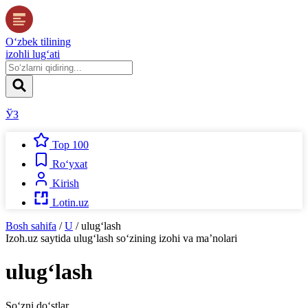
O‘zbek tilining
izohli lug‘ati
ЎЗ
Top 100
Ro‘yxat
Kirish
Lotin.uz
Bosh sahifa
/
U
/
ulug‘lash
Izoh.uz
saytida
ulug‘lash
so‘zining izohi va ma’nolari
ulug‘lash
So‘zni do‘stlar