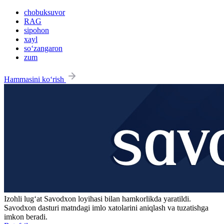
chobuksuvor
RAG
sipohon
xayl
so‘zangaron
zum
Hammasini ko‘rish
Izohli lugʻat
Savodxon
loyihasi bilan hamkorlikda yaratildi.
Savodxon dasturi matndagi imlo xatolarini aniqlash va tuzatishga
imkon beradi.