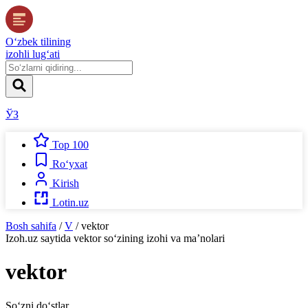
O‘zbek tilining
izohli lug‘ati
ЎЗ
Top 100
Ro‘yxat
Kirish
Lotin.uz
Bosh sahifa
/
V
/
vektor
Izoh.uz
saytida
vektor
so‘zining izohi va ma’nolari
vektor
So‘zni do‘stlar