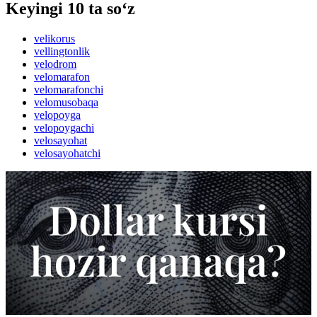
Keyingi 10 ta so‘z
velikorus
vellingtonlik
velodrom
velomarafon
velomarafonchi
velomusobaqa
velopoyga
velopoygachi
velosayohat
velosayohatchi