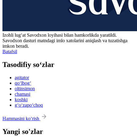
Izohli lugʻat
Savodxon
loyihasi bilan hamkorlikda yaratildi.
Savodxon dasturi matndagi imlo xatolarini aniqlash va tuzatishga
imkon beradi.
Batafsil
Tasodifiy so‘zlar
agitator
qo‘lbog‘
oltinsimon
chamasi
koshki
g‘o‘zapo‘choq
Hammasini ko‘rish
Yangi so'zlar