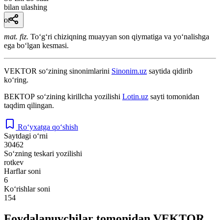
bilan ulashing
ot
mat. fiz.
Toʻgʻri chiziqning muayyan son qiymatiga va yoʻnalishga
ega boʻlgan kesmasi.
VEKTOR
so‘zining sinonimlarini
Sinonim.uz
saytida qidirib
ko‘ring.
ВЕКТОР
so‘zining kirillcha yozilishi
Lotin.uz
sayti tomonidan
taqdim qilingan.
Ro‘yxatga qo‘shish
Saytdagi o‘rni
30462
So‘zning teskari yozilishi
rotkev
Harflar soni
6
Ko‘rishlar soni
154
Foydalanuvchilar tomonidan VEKTOR