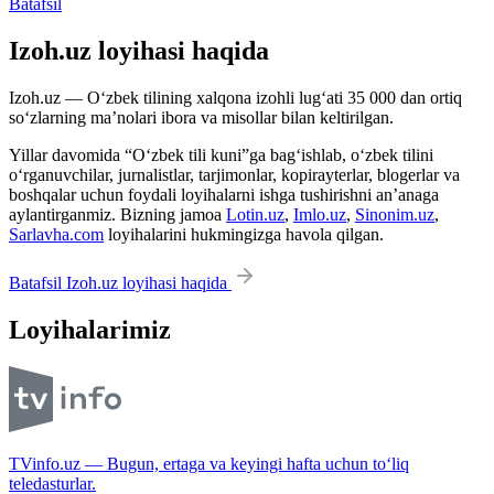
Batafsil
Izoh.uz loyihasi haqida
Izoh.uz — O‘zbek tilining xalqona izohli lug‘ati 35 000 dan ortiq
so‘zlarning ma’nolari ibora va misollar bilan keltirilgan.
Yillar davomida “O‘zbek tili kuni”ga bag‘ishlab, o‘zbek tilini
o‘rganuvchilar, jurnalistlar, tarjimonlar, kopirayterlar, blogerlar va
boshqalar uchun foydali loyihalarni ishga tushirishni an’anaga
aylantirganmiz. Bizning jamoa
Lotin.uz
,
Imlo.uz
,
Sinonim.uz
,
Sarlavha.com
loyihalarini hukmingizga havola qilgan.
Batafsil Izoh.uz loyihasi haqida
Loyihalarimiz
TVinfo.uz — Bugun, ertaga va keyingi hafta uchun to‘liq
teledasturlar.