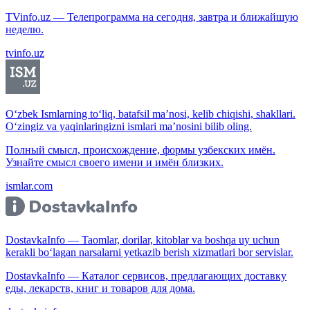
TVinfo.uz — Телепрограмма на сегодня, завтра и ближайшую
неделю.
tvinfo.uz
O‘zbek Ismlarning to‘liq, batafsil ma’nosi, kelib chiqishi, shakllari.
O‘zingiz va yaqinlaringizni ismlari ma’nosini bilib oling.
Полный смысл, происхождение, формы узбекских имён.
Узнайте смысл своего имени и имён близких.
ismlar.com
DostavkaInfo — Taomlar, dorilar, kitoblar va boshqa uy uchun
kerakli bo‘lagan narsalarni yetkazib berish xizmatlari bor servislar.
DostavkaInfo — Каталог сервисов, предлагающих доставку
еды, лекарств, книг и товаров для дома.