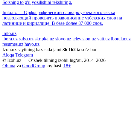
So'zning to'g'ri yozilishini tekshiring.
Imlo.uz — Орфографический словарь узбекского языка
позволяющий проверить правописание узбекских слов на
латинице и кириллице. В базе более 87 000 слов.
imlo.uz
ibora.uz
salsa.uz
skripka.uz
slovo.uz
television.uz
vatt.uz
iboralar.uz
resumes.uz
havo.uz
Izoh.uz saytining bazasida jami
36 162
ta so‘z bor
Aloqa
Telegram
© Izoh.uz — O‘zbek tilining izohli lug‘ati, 2014–2026
Obuna
va
GoodGroup
loyihasi.
18+