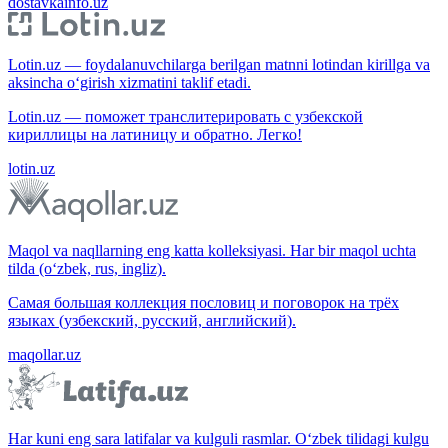
dostavkainfo.uz
Lotin.uz — foydalanuvchilarga berilgan matnni lotindan kirillga va
aksincha o‘girish xizmatini taklif etadi.
Lotin.uz — поможет транслитерировать с узбекской
кириллицы на латиницу и обратно. Легко!
lotin.uz
Maqol va naqllarning eng katta kolleksiyasi. Har bir maqol uchta
tilda (o‘zbek, rus, ingliz).
Самая большая коллекция пословиц и поговорок на трёх
языках (узбекский, русский, английский).
maqollar.uz
Har kuni eng sara latifalar va kulguli rasmlar. O‘zbek tilidagi kulgu