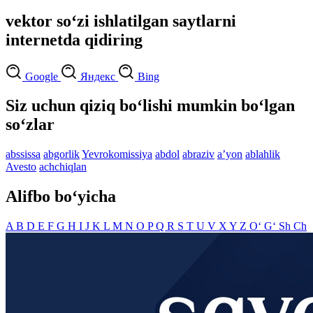
vektor so‘zi ishlatilgan saytlarni
internetda qidiring
Google
Яндекс
Bing
Siz uchun qiziq bo‘lishi mumkin bo‘lgan
so‘zlar
abssissa
abgorlik
Yevrokomissiya
abdol
abraziv
aʼyon
ablahlik
Avesto
achchiqlan
Alifbo bo‘yicha
A
B
D
E
F
G
H
I
J
K
L
M
N
O
P
Q
R
S
T
U
V
X
Y
Z
O‘
G‘
Sh
Ch