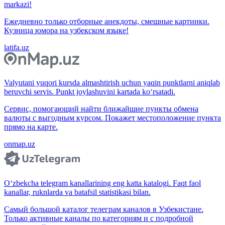
markazi!
Ежедневно только отборные анекдоты, смешные картинки.
Кузница юмора на узбекском языке!
latifa.uz
Valyutani yuqori kursda almashtirish uchun yaqin punktlarni aniqlab
beruvchi servis. Punkt joylashuvini kartada ko‘rsatadi.
Сервис, помогающий найти ближайшие пункты обмена
валюты с выгодным курсом. Покажет местоположение пункта
прямо на карте.
onmap.uz
O‘zbekcha telegram kanallarining eng katta katalogi. Faqt faol
kanallar, ruknlarda va batafsil statistikasi bilan.
Самый большой каталог телеграм каналов в Узбекистане.
Только активные каналы по категориям и с подробной