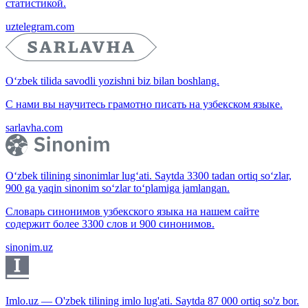
статистикой.
uztelegram.com
O‘zbek tilida savodli yozishni biz bilan boshlang.
С нами вы научитесь грамотно писать на узбекском языке.
sarlavha.com
O‘zbek tilining sinonimlar lug‘ati. Saytda 3300 tadan ortiq so‘zlar,
900 ga yaqin sinonim so‘zlar to‘plamiga jamlangan.
Словарь синонимов узбекского языка на нашем сайте
содержит более 3300 слов и 900 синонимов.
sinonim.uz
Imlo.uz — O'zbek tilining imlo lug'ati. Saytda 87 000 ortiq so'z bor.