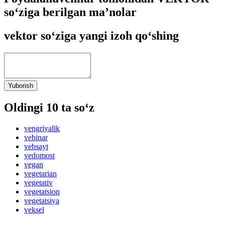
so‘ziga berilgan ma’nolar
vektor so‘ziga yangi izoh qo‘shing
Yuborish
Oldingi 10 ta so‘z
vengriyalik
vebinar
vebsayt
vedomost
vegan
vegetarian
vegetativ
vegetatsion
vegetatsiya
veksel