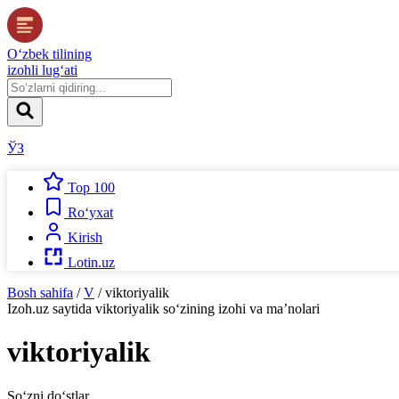
O‘zbek tilining
izohli lug‘ati
ЎЗ
Top 100
Ro‘yxat
Kirish
Lotin.uz
Bosh sahifa
/
V
/
viktoriyalik
Izoh.uz
saytida
viktoriyalik
so‘zining izohi va ma’nolari
viktoriyalik
So‘zni do‘stlar