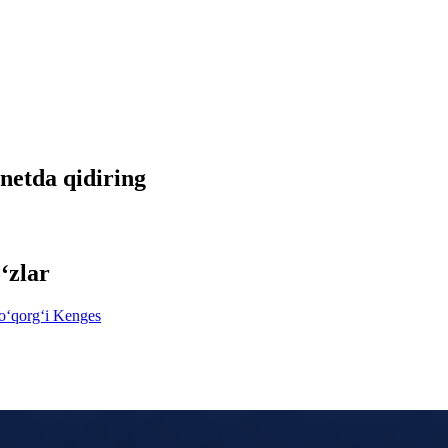
rnetda qidiring
‘zlar
o‘qorg‘i Kenges