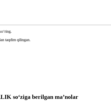
ko‘ring.
an taqdim qilingan.
IK so‘ziga berilgan ma’nolar