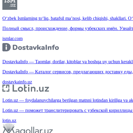
O‘zbek Ismlarning to‘liq, batafsil ma’nosi, kelib chiqishi, shakllari. O
Полный смысл, происхождение, формы узбекских имён. Узнайт
ismlar.com
DostavkaInfo — Taomlar, dorilar, kitoblar va boshqa uy uchun kerakli b
DostavkaInfo — Каталог сервисов, предлагающих доставку еды, 
dostavkainfo.uz
Lotin.uz — foydalanuvchilarga berilgan matnni lotindan kirillga va aksi
Lotin.uz — поможет транслитерировать с узбекской кириллицы 
lotin.uz