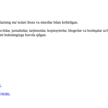
arning ma’nolari ibora va misollar bilan keltirilgan.
hilar, jurnalistlar, tarjimonlar, kopirayterlar, blogerlar va boshqalar u
ini hukmingizga havola qilgan.
.
еделю.