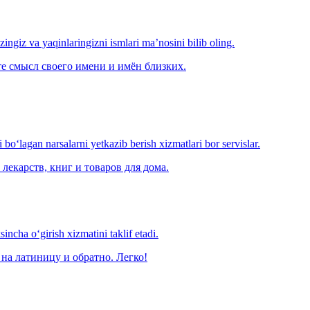
‘zingiz va yaqinlaringizni ismlari ma’nosini bilib oling.
е смысл своего имени и имён близких.
o‘lagan narsalarni yetkazib berish xizmatlari bor servislar.
лекарств, книг и товаров для дома.
ncha o‘girish xizmatini taklif etadi.
на латиницу и обратно. Легко!