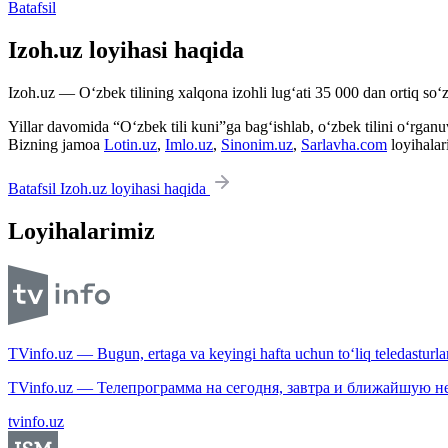
Batafsil
Izoh.uz loyihasi haqida
Izoh.uz — O‘zbek tilining xalqona izohli lug‘ati 35 000 dan ortiq so‘zl
Yillar davomida “O‘zbek tili kuni”ga bag‘ishlab, o‘zbek tilini o‘rganuvc
Bizning jamoa
Lotin.uz
,
Imlo.uz
,
Sinonim.uz
,
Sarlavha.com
loyihalar
Batafsil Izoh.uz loyihasi haqida
Loyihalarimiz
TVinfo.uz — Bugun, ertaga va keyingi hafta uchun to‘liq teledasturlar
TVinfo.uz — Телепрограмма на сегодня, завтра и ближайшую н
tvinfo.uz