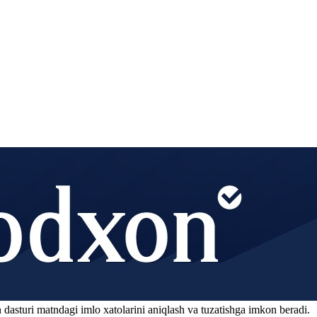
 dasturi matndagi imlo xatolarini aniqlash va tuzatishga imkon beradi.