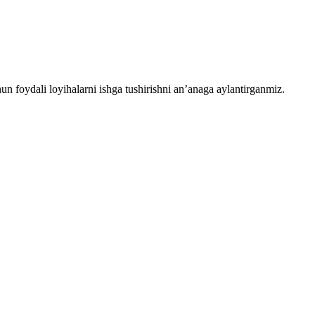
chun foydali loyihalarni ishga tushirishni an’anaga aylantirganmiz.