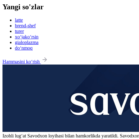
Yangi so'zlar
latte
brend-shef
turer
xo‘jako‘rsin
gialoplazma
do‘nmoq
Hammasini ko‘rish
Izohli lugʻat
Savodxon
loyihasi bilan hamkorlikda yaratildi. Savodxon