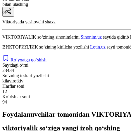
bilan ulashing
ot
Viktoriyada yashovchi shaxs.
VIKTORIYALIK
so‘zining sinonimlarini
Sinonim.uz
saytida qidirib 
ВИКТОРИЯЛИК
so‘zining kirillcha yozilishi
Lotin.uz
sayti tomonid
Ro‘yxatga qo‘shish
Saytdagi o‘rni
23434
So‘zning teskari yozilishi
kilayirotkiv
Harflar soni
12
Ko‘rishlar soni
94
Foydalanuvchilar tomonidan VIKTORIYAL
viktoriyalik so‘ziga yangi izoh qo‘shing