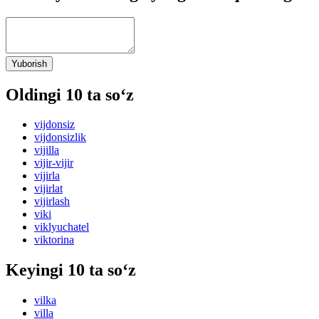
Yuborish
Oldingi 10 ta so‘z
vijdonsiz
vijdonsizlik
vijilla
vijir-vijir
vijirla
vijirlat
vijirlash
viki
viklyuchatel
viktorina
Keyingi 10 ta so‘z
vilka
villa