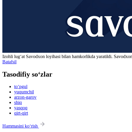
Izohli lugʻat
Savodxon
loyihasi bilan hamkorlikda yaratildi. Savodxon
Batafsil
Tasodifiy so‘zlar
to‘pgul
yuqumchil
arzon-garov
shiq
yasqoq
qirt-qirt
Hammasini ko‘rish