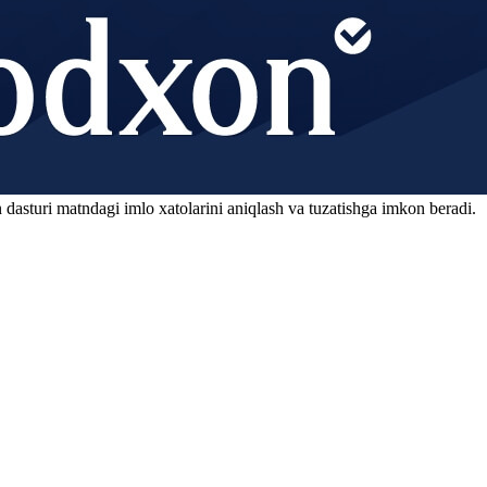
 dasturi matndagi imlo xatolarini aniqlash va tuzatishga imkon beradi.