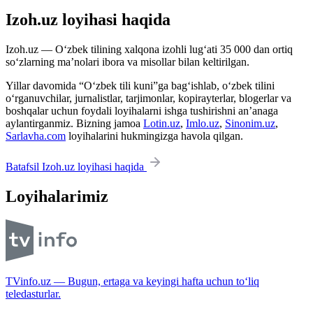
Izoh.uz loyihasi haqida
Izoh.uz — O‘zbek tilining xalqona izohli lug‘ati 35 000 dan ortiq
so‘zlarning ma’nolari ibora va misollar bilan keltirilgan.
Yillar davomida “O‘zbek tili kuni”ga bag‘ishlab, o‘zbek tilini
o‘rganuvchilar, jurnalistlar, tarjimonlar, kopirayterlar, blogerlar va
boshqalar uchun foydali loyihalarni ishga tushirishni an’anaga
aylantirganmiz. Bizning jamoa
Lotin.uz
,
Imlo.uz
,
Sinonim.uz
,
Sarlavha.com
loyihalarini hukmingizga havola qilgan.
Batafsil Izoh.uz loyihasi haqida
Loyihalarimiz
TVinfo.uz — Bugun, ertaga va keyingi hafta uchun to‘liq
teledasturlar.