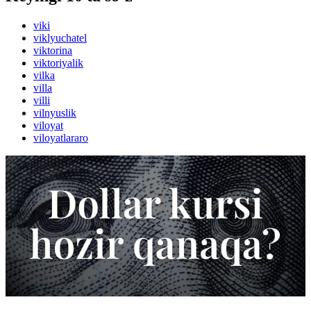
viki
viklyuchatel
viktorina
viktoriyalik
vilka
villa
villi
vilnyuslik
viloyat
viloyatlararo