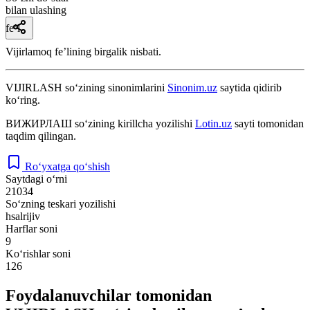
bilan ulashing
fe’l
Vijirlamoq feʼlining birgalik nisbati.
VIJIRLASH
so‘zining sinonimlarini
Sinonim.uz
saytida qidirib
ko‘ring.
ВИЖИРЛАШ
so‘zining kirillcha yozilishi
Lotin.uz
sayti tomonidan
taqdim qilingan.
Ro‘yxatga qo‘shish
Saytdagi o‘rni
21034
So‘zning teskari yozilishi
hsalrijiv
Harflar soni
9
Ko‘rishlar soni
126
Foydalanuvchilar tomonidan