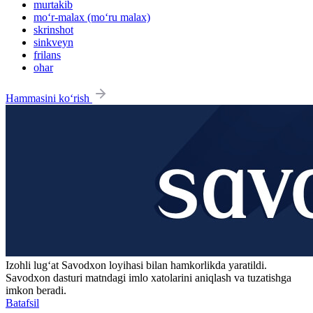
murtakib
mo‘r-malax (mo‘ru malax)
skrinshot
sinkveyn
frilans
ohar
Hammasini ko‘rish
Izohli lugʻat
Savodxon
loyihasi bilan hamkorlikda yaratildi.
Savodxon dasturi matndagi imlo xatolarini aniqlash va tuzatishga
imkon beradi.
Batafsil