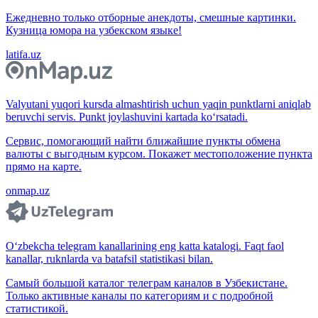
Ежедневно только отборные анекдоты, смешные картинки.
Кузница юмора на узбекском языке!
latifa.uz
Valyutani yuqori kursda almashtirish uchun yaqin punktlarni aniqlab
beruvchi servis. Punkt joylashuvini kartada ko‘rsatadi.
Сервис, помогающий найти ближайшие пункты обмена
валюты с выгодным курсом. Покажет местоположение пункта
прямо на карте.
onmap.uz
O‘zbekcha telegram kanallarining eng katta katalogi. Faqt faol
kanallar, ruknlarda va batafsil statistikasi bilan.
Самый большой каталог телеграм каналов в Узбекистане.
Только активные каналы по категориям и с подробной
статистикой.