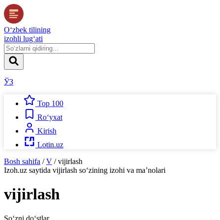
O‘zbek tilining
izohli lug‘ati
ЎЗ
Top 100
Ro‘yxat
Kirish
Lotin.uz
Bosh sahifa
/
V
/
vijirlash
Izoh.uz
saytida
vijirlash
so‘zining izohi va ma’nolari
vijirlash
So‘zni do‘stlar