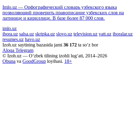
Imlo.uz — Орфографический словарь узбекского языка
позволяющий проверить правописание узбекских слов на
латинице и кириллице. В базе более 87 000 слов.
imlo.uz
ibora.uz
salsa.uz
skripka.uz
slovo.uz
television.uz
vatt.uz
iboralar.uz
resumes.uz
havo.uz
Izoh.uz saytining bazasida jami
36 172
ta so‘z bor
Aloqa
Telegram
© Izoh.uz — O‘zbek tilining izohli lug‘ati, 2014–2026
Obuna
va
GoodGroup
loyihasi.
18+