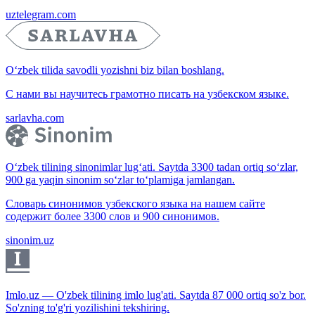
uztelegram.com
O‘zbek tilida savodli yozishni biz bilan boshlang.
С нами вы научитесь грамотно писать на узбекском языке.
sarlavha.com
O‘zbek tilining sinonimlar lug‘ati. Saytda 3300 tadan ortiq so‘zlar,
900 ga yaqin sinonim so‘zlar to‘plamiga jamlangan.
Словарь синонимов узбекского языка на нашем сайте
содержит более 3300 слов и 900 синонимов.
sinonim.uz
Imlo.uz — O'zbek tilining imlo lug'ati. Saytda 87 000 ortiq so'z bor.
So'zning to'g'ri yozilishini tekshiring.