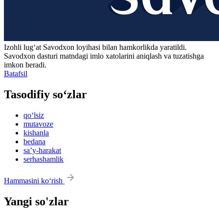
Izohli lugʻat
Savodxon
loyihasi bilan hamkorlikda yaratildi.
Savodxon dasturi matndagi imlo xatolarini aniqlash va tuzatishga
imkon beradi.
Batafsil
Tasodifiy so‘zlar
qo‘lsiz
mutavoze
kishanla
bedana
saʼy-harakat
serhashamlik
Hammasini ko‘rish
Yangi so'zlar