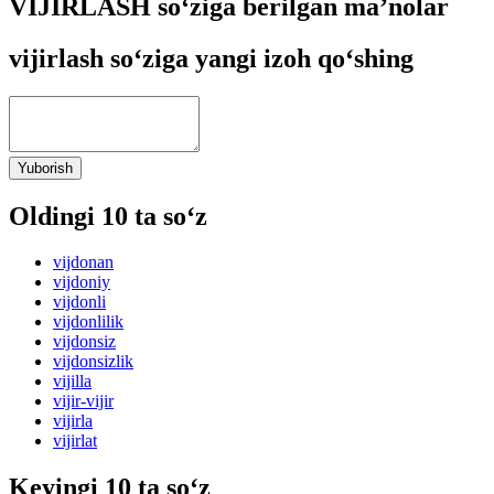
VIJIRLASH so‘ziga berilgan ma’nolar
vijirlash so‘ziga yangi izoh qo‘shing
Yuborish
Oldingi 10 ta so‘z
vijdonan
vijdoniy
vijdonli
vijdonlilik
vijdonsiz
vijdonsizlik
vijilla
vijir-vijir
vijirla
vijirlat
Keyingi 10 ta so‘z