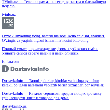
TVinfo.uz — Телепрограмма на сегодня, завтра и ближайшую
неделю.
tvinfo.uz
O‘zbek Ismlarning to‘liq, batafsil ma’nosi, kelib chiqishi, shakllari.
O‘zingiz va yaqinlaringizni ismlari ma’nosini bilib oling.
Полный смысл, происхождение, формы узбекских имён.
Узнайте смысл своего имени и имён близких.
ismlar.com
DostavkaInfo — Taomlar, dorilar, kitoblar va boshqa uy uchun
kerakli bo‘lagan narsalarni yetkazib berish xizmatlari bor servislar.
DostavkaInfo — Каталог сервисов, предлагающих доставку
еды, лекарств, книг и товаров для дома.
dostavkainfo.uz