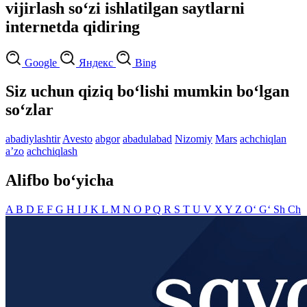
vijirlash so‘zi ishlatilgan saytlarni
internetda qidiring
Google
Яндекс
Bing
Siz uchun qiziq bo‘lishi mumkin bo‘lgan
so‘zlar
abadiylashtir
Avesto
abgor
abadulabad
Nizomiy
Mars
achchiqlan
aʼzo
achchiqlash
Alifbo bo‘yicha
A
B
D
E
F
G
H
I
J
K
L
M
N
O
P
Q
R
S
T
U
V
X
Y
Z
O‘
G‘
Sh
Ch