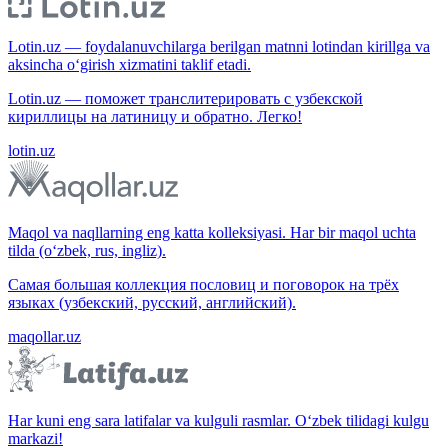
Lotin.uz — foydalanuvchilarga berilgan matnni lotindan kirillga va
aksincha o‘girish xizmatini taklif etadi.
Lotin.uz — поможет транслитерировать с узбекской
кириллицы на латиницу и обратно. Легко!
lotin.uz
Maqol va naqllarning eng katta kolleksiyasi. Har bir maqol uchta
tilda (o‘zbek, rus, ingliz).
Самая большая коллекция пословиц и поговорок на трёх
языках (узбекский, русский, английский).
maqollar.uz
Har kuni eng sara latifalar va kulguli rasmlar. O‘zbek tilidagi kulgu
markazi!