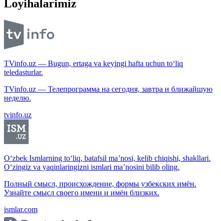
Loyihalarimiz
TVinfo.uz — Bugun, ertaga va keyingi hafta uchun to‘liq
teledasturlar.
TVinfo.uz — Телепрограмма на сегодня, завтра и ближайшую
неделю.
tvinfo.uz
O‘zbek Ismlarning to‘liq, batafsil ma’nosi, kelib chiqishi, shakllari.
O‘zingiz va yaqinlaringizni ismlari ma’nosini bilib oling.
Полный смысл, происхождение, формы узбекских имён.
Узнайте смысл своего имени и имён близких.
ismlar.com