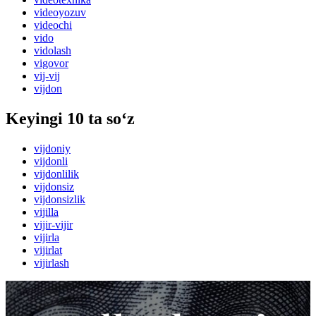
videoyozuv
videochi
vido
vidolash
vigovor
vij-vij
vijdon
Keyingi 10 ta so‘z
vijdoniy
vijdonli
vijdonlilik
vijdonsiz
vijdonsizlik
vijilla
vijir-vijir
vijirla
vijirlat
vijirlash