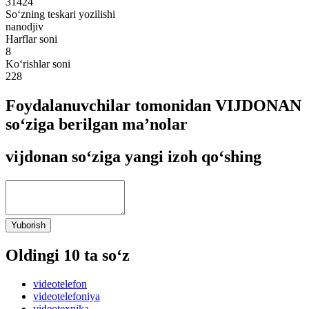
31424
So‘zning teskari yozilishi
nanodjiv
Harflar soni
8
Ko‘rishlar soni
228
Foydalanuvchilar tomonidan VIJDONAN
so‘ziga berilgan ma’nolar
vijdonan so‘ziga yangi izoh qo‘shing
Yuborish
Oldingi 10 ta so‘z
videotelefon
videotelefoniya
videotexnika