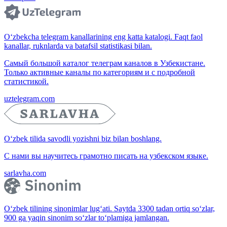
O‘zbekcha telegram kanallarining eng katta katalogi. Faqt faol
kanallar, ruknlarda va batafsil statistikasi bilan.
Самый большой каталог телеграм каналов в Узбекистане.
Только активные каналы по категориям и с подробной
статистикой.
uztelegram.com
O‘zbek tilida savodli yozishni biz bilan boshlang.
С нами вы научитесь грамотно писать на узбекском языке.
sarlavha.com
O‘zbek tilining sinonimlar lug‘ati. Saytda 3300 tadan ortiq so‘zlar,
900 ga yaqin sinonim so‘zlar to‘plamiga jamlangan.