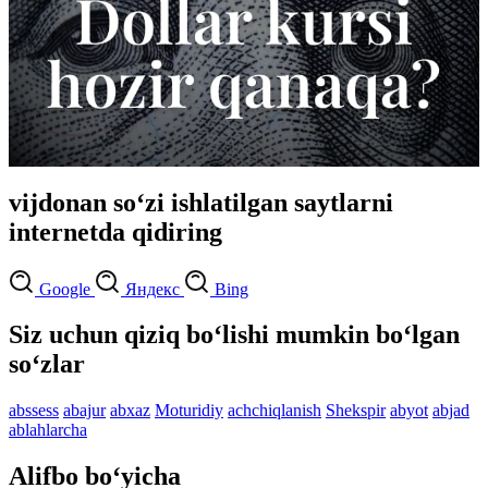
vijdonan so‘zi ishlatilgan saytlarni
internetda qidiring
Google
Яндекс
Bing
Siz uchun qiziq bo‘lishi mumkin bo‘lgan
so‘zlar
abssess
abajur
abxaz
Moturidiy
achchiqlanish
Shekspir
abyot
abjad
ablahlarcha
Alifbo bo‘yicha