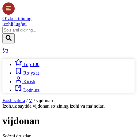
O‘zbek tilining
izohli lug‘ati
ЎЗ
Top 100
Ro‘yxat
Kirish
Lotin.uz
Bosh sahifa
/
V
/
vijdonan
Izoh.uz
saytida
vijdonan
so‘zining izohi va ma’nolari
vijdonan
So‘zni do‘stlar