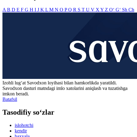
A
B
D
E
F
G
H
I
J
K
L
M
N
O
P
Q
R
S
T
U
V
X
Y
Z
O‘
G‘
Sh
Ch
Izohli lugʻat
Savodxon
loyihasi bilan hamkorlikda yaratildi.
Savodxon dasturi matndagi imlo xatolarini aniqlash va tuzatishga
imkon beradi.
Batafsil
Tasodifiy so‘zlar
islohotchi
kendir
baxyala