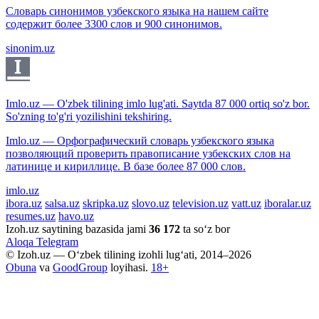
Словарь синонимов узбекского языка на нашем сайте
содержит более 3300 слов и 900 синонимов.
sinonim.uz
Imlo.uz — O'zbek tilining imlo lug'ati. Saytda 87 000 ortiq so'z bor.
So'zning to'g'ri yozilishini tekshiring.
Imlo.uz — Орфографический словарь узбекского языка
позволяющий проверить правописание узбекских слов на
латинице и кириллице. В базе более 87 000 слов.
imlo.uz
ibora.uz
salsa.uz
skripka.uz
slovo.uz
television.uz
vatt.uz
iboralar.uz
resumes.uz
havo.uz
Izoh.uz saytining bazasida jami
36 172
ta so‘z bor
Aloqa
Telegram
© Izoh.uz — O‘zbek tilining izohli lug‘ati, 2014–2026
Obuna
va
GoodGroup
loyihasi.
18+