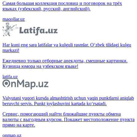
Самая большая коллекция пословиц и поговорок на трёх
языках (узбекский, русский, английский).
maqollar.uz
Har kuni eng sara latifalar va kulguli rasmlar. O‘zbek tilidagi kulgu
markazi!
Ежедневно только отборные анекдоты, смешные картинки.
Кузница юмора на узбекском языке!
latifa.uz
Valyutani yuqori kursda almashtirish uchun yaqin punktlarni aniqlab
beruvchi servis. Punkt joylashuvini kartada ko‘rsatadi.
Сервис, помогающий найти ближайшие пункты обмена
валюты с выгодным курсом. Покажет местоположение пункта
прямо на карте.
onmap.uz