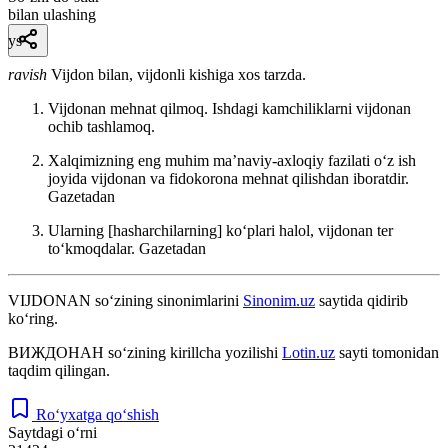
bilan ulashing
ys
ravish
Vijdon bilan, vijdonli kishiga xos tarzda.
Vijdonan mehnat qilmoq. Ishdagi kamchiliklarni vijdonan
ochib tashlamoq.
Xalqimizning eng muhim maʼnaviy-axloqiy fazilati oʻz ish
joyida vijdonan va fidokorona mehnat qilishdan iboratdir.
Gazetadan
Ularning [hasharchilarning] koʻplari halol, vijdonan ter
toʻkmoqdalar.
Gazetadan
VIJDONAN
so‘zining sinonimlarini
Sinonim.uz
saytida qidirib
ko‘ring.
ВИЖДОНАН
so‘zining kirillcha yozilishi
Lotin.uz
sayti tomonidan
taqdim qilingan.
Ro‘yxatga qo‘shish
Saytdagi o‘rni