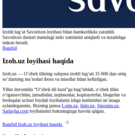
Izohli lugʻat
Savodxon
loyihasi bilan hamkorlikda yaratildi.
Savodxon dasturi matndagi imlo xatolarini aniqlash va tuzatishga
imkon beradi.
Batafsil
Izoh.uz loyihasi haqida
Izoh.uz — O‘zbek tilining xalqona izohli lug‘ati 35 000 dan ortiq
so‘zlarning ma’nolari ibora va misollar bilan keltirilgan.
Yillar davomida “O‘zbek tili kuni”ga bag‘ishlab, o‘zbek tilini
o‘rganuvchilar, jurnalistlar, tarjimonlar, kopirayterlar, blogerlar va
boshqalar uchun foydali loyihalarni ishga tushirishni an’anaga
aylantirganmiz. Bizning jamoa
Lotin.uz
,
Imlo.uz
,
Sinonim.uz
,
Sarlavha.com
loyihalarini hukmingizga havola qilgan.
Batafsil Izoh.uz loyihasi haqida