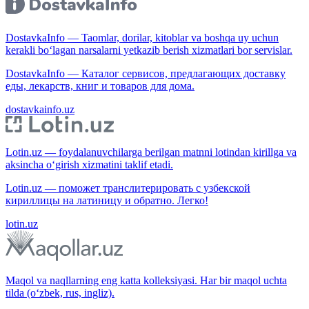
DostavkaInfo — Taomlar, dorilar, kitoblar va boshqa uy uchun
kerakli bo‘lagan narsalarni yetkazib berish xizmatlari bor servislar.
DostavkaInfo — Каталог сервисов, предлагающих доставку
еды, лекарств, книг и товаров для дома.
dostavkainfo.uz
Lotin.uz — foydalanuvchilarga berilgan matnni lotindan kirillga va
aksincha o‘girish xizmatini taklif etadi.
Lotin.uz — поможет транслитерировать с узбекской
кириллицы на латиницу и обратно. Легко!
lotin.uz
Maqol va naqllarning eng katta kolleksiyasi. Har bir maqol uchta
tilda (o‘zbek, rus, ingliz).