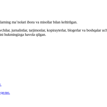
arning ma’nolari ibora va misollar bilan keltirilgan.
hilar, jurnalistlar, tarjimonlar, kopirayterlar, blogerlar va boshqalar u
ini hukmingizga havola qilgan.
.
еделю.