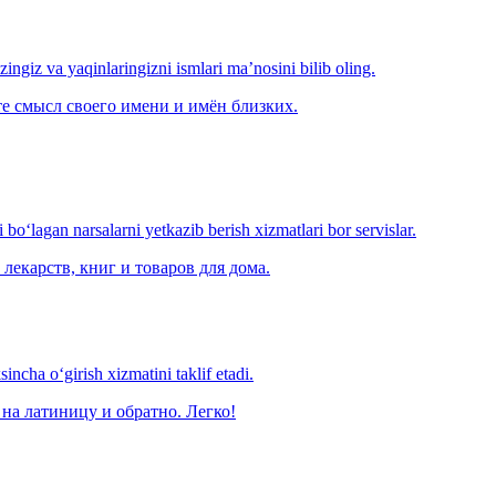
‘zingiz va yaqinlaringizni ismlari ma’nosini bilib oling.
е смысл своего имени и имён близких.
o‘lagan narsalarni yetkazib berish xizmatlari bor servislar.
лекарств, книг и товаров для дома.
ncha o‘girish xizmatini taklif etadi.
на латиницу и обратно. Легко!