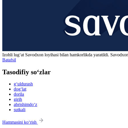
Izohli lugʻat
Savodxon
loyihasi bilan hamkorlikda yaratildi. Savodxon
Batafsil
Tasodifiy so‘zlar
g‘uldurash
dog‘lat
dorila
girih
abrishimdo‘z
sutkali
Hammasini ko‘rish