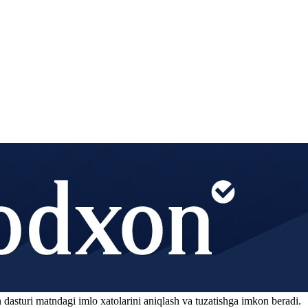
 dasturi matndagi imlo xatolarini aniqlash va tuzatishga imkon beradi.