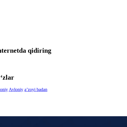
internetda qidiring
‘zlar
oniy
Avloniy
aʼzoyi badan