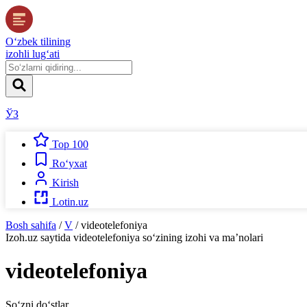
O‘zbek tilining
izohli lug‘ati
ЎЗ
Top 100
Ro‘yxat
Kirish
Lotin.uz
Bosh sahifa
/
V
/
videotelefoniya
Izoh.uz
saytida
videotelefoniya
so‘zining izohi va ma’nolari
videotelefoniya
So‘zni do‘stlar