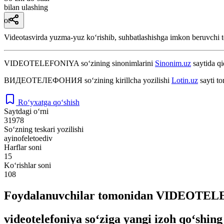
bilan ulashing
ot
Videotasvirda yuzma-yuz koʻrishib, suhbatlashishga imkon beruvchi te
VIDEOTELEFONIYA
so‘zining sinonimlarini
Sinonim.uz
saytida qi
ВИДЕОТЕЛЕФОНИЯ
so‘zining kirillcha yozilishi
Lotin.uz
sayti t
Ro‘yxatga qo‘shish
Saytdagi o‘rni
31978
So‘zning teskari yozilishi
ayinofeletoediv
Harflar soni
15
Ko‘rishlar soni
108
Foydalanuvchilar tomonidan VIDEOTELEF
videotelefoniya so‘ziga yangi izoh qo‘shing