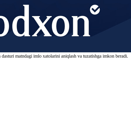
 dasturi matndagi imlo xatolarini aniqlash va tuzatishga imkon beradi.