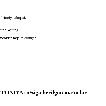
lefoniya aloqasi.
dirib ko‘ring.
omonidan taqdim qilingan.
ONIYA so‘ziga berilgan ma’nolar