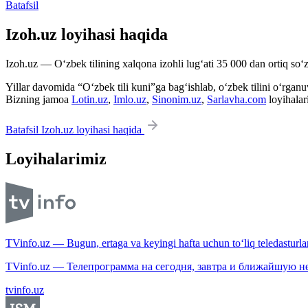
Batafsil
Izoh.uz loyihasi haqida
Izoh.uz — O‘zbek tilining xalqona izohli lug‘ati 35 000 dan ortiq so‘zl
Yillar davomida “O‘zbek tili kuni”ga bag‘ishlab, o‘zbek tilini o‘rganuvc
Bizning jamoa
Lotin.uz
,
Imlo.uz
,
Sinonim.uz
,
Sarlavha.com
loyihalar
Batafsil Izoh.uz loyihasi haqida
Loyihalarimiz
TVinfo.uz — Bugun, ertaga va keyingi hafta uchun to‘liq teledasturlar
TVinfo.uz — Телепрограмма на сегодня, завтра и ближайшую н
tvinfo.uz