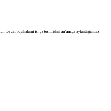
chun foydali loyihalarni ishga tushirishni an’anaga aylantirganmiz.