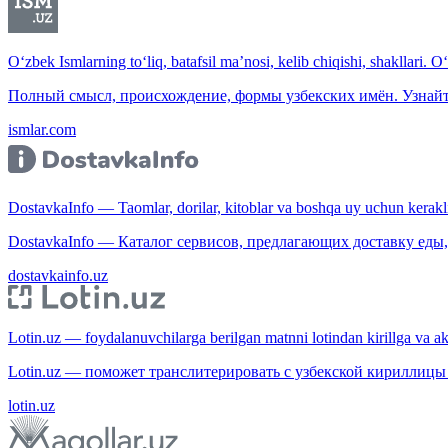
O‘zbek Ismlarning to‘liq, batafsil ma’nosi, kelib chiqishi, shakllari. O
Полный смысл, происхождение, формы узбекских имён. Узнайт
ismlar.com
DostavkaInfo — Taomlar, dorilar, kitoblar va boshqa uy uchun kerakli b
DostavkaInfo — Каталог сервисов, предлагающих доставку еды, 
dostavkainfo.uz
Lotin.uz — foydalanuvchilarga berilgan matnni lotindan kirillga va aksi
Lotin.uz — поможет транслитерировать с узбекской кириллицы 
lotin.uz