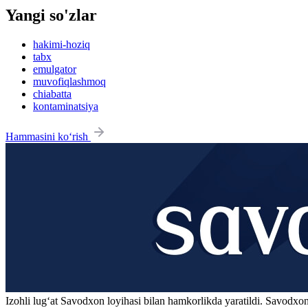
Yangi so'zlar
hakimi-hoziq
tabx
emulgator
muvofiqlashmoq
chiabatta
kontaminatsiya
Hammasini ko‘rish
Izohli lugʻat
Savodxon
loyihasi bilan hamkorlikda yaratildi. Savodxon