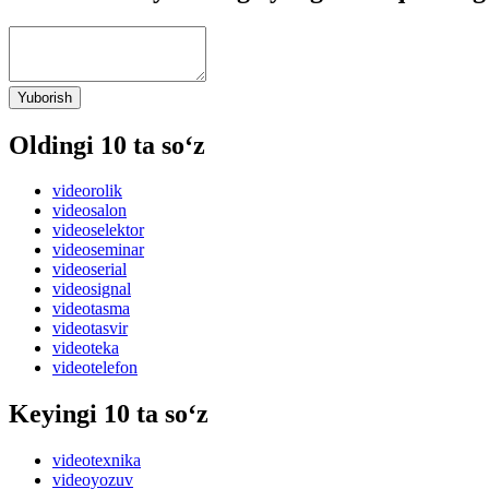
Yuborish
Oldingi 10 ta so‘z
videorolik
videosalon
videoselektor
videoseminar
videoserial
videosignal
videotasma
videotasvir
videoteka
videotelefon
Keyingi 10 ta so‘z
videotexnika
videoyozuv