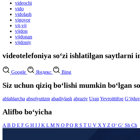
videochi
vido
vidolash
vigovor
vij-vij
vijdon
vijdonan
vijdoniy
videotelefoniya so‘zi ishlatilgan saytlarni 
Google
Яндекс
Bing
Siz uchun qiziq bo‘lishi mumkin bo‘lgan so
ablahlarcha
absolyutizm
abadiylash
abraziv
Uran
Yevroittifoq
G‘ijduv
Alifbo bo‘yicha
A
B
D
E
F
G
H
I
J
K
L
M
N
O
P
Q
R
S
T
U
V
X
Y
Z
O‘
G‘
Sh
Ch