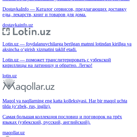
DostavkaInfo — Каталог сервисов, предлагающих доставку
еды, лекарств, книг и товаров для дома.
dostavkainfo.uz
Lotin.uz — foydalanuvchilarga berilgan matnni lotindan kirillga va
aksincha o‘girish xizmatini taklif etadi.
Lotin.uz — поможет транслитерировать с узбекской
кириллицы на латиницу и обратно. Легко!
lotin.uz
Maqol va naqllarning eng katta kolleksiyasi. Har bir maqol uchta
tilda (o‘zbek, rus, ingliz).
Самая большая коллекция пословиц и поговорок на трёх
языках (узбекский, русский, английский).
maqollar.uz