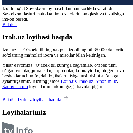
Izohli lugʻat
Savodxon
loyihasi bilan hamkorlikda yaratildi.
Savodxon dasturi matndagi imlo xatolarini aniqlash va tuzatishga
imkon beradi.
Batafsil
Izoh.uz loyihasi haqida
Izoh.uz — O‘zbek tilining xalqona izohli lug‘ati 35 000 dan ortiq
so‘zlarning ma’nolari ibora va misollar bilan keltirilgan.
Yillar davomida “O‘zbek tili kuni”ga bag‘ishlab, o‘zbek tilini
o‘rganuvchilar, jurnalistlar, tarjimonlar, kopirayterlar, blogerlar va
boshqalar uchun foydali loyihalarni ishga tushirishni an’anaga
aylantirganmiz. Bizning jamoa
Lotin.uz
,
Imlo.uz
,
Sinonim.uz
,
Sarlavha.com
loyihalarini hukmingizga havola qilgan.
Batafsil Izoh.uz loyihasi haqida
Loyihalarimiz