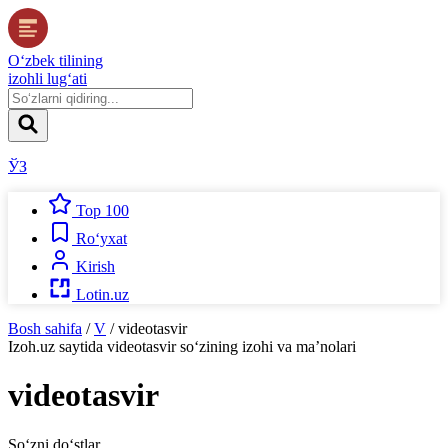
O‘zbek tilining
izohli lug‘ati
ЎЗ
Top 100
Ro‘yxat
Kirish
Lotin.uz
Bosh sahifa
/
V
/
videotasvir
Izoh.uz
saytida
videotasvir
so‘zining izohi va ma’nolari
videotasvir
So‘zni do‘stlar