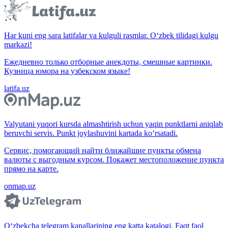
Har kuni eng sara latifalar va kulguli rasmlar. O‘zbek tilidagi kulgu
markazi!
Ежедневно только отборные анекдоты, смешные картинки.
Кузница юмора на узбекском языке!
latifa.uz
Valyutani yuqori kursda almashtirish uchun yaqin punktlarni aniqlab
beruvchi servis. Punkt joylashuvini kartada ko‘rsatadi.
Сервис, помогающий найти ближайшие пункты обмена
валюты с выгодным курсом. Покажет местоположение пункта
прямо на карте.
onmap.uz
O‘zbekcha telegram kanallarining eng katta katalogi. Faqt faol