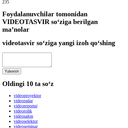
235
Foydalanuvchilar tomonidan
VIDEOTASVIR so‘ziga berilgan
ma’nolar
videotasvir so‘ziga yangi izoh qo‘shing
Yuborish
Oldingi 10 ta so‘z
videoproyektor
videoradar
videoreportaj
videorolik
videosalon
videoselektor
videoseminar