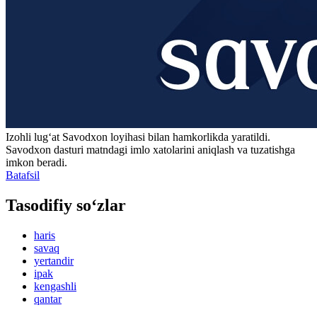
Izohli lugʻat
Savodxon
loyihasi bilan hamkorlikda yaratildi.
Savodxon dasturi matndagi imlo xatolarini aniqlash va tuzatishga
imkon beradi.
Batafsil
Tasodifiy so‘zlar
haris
savaq
yertandir
ipak
kengashli
qantar