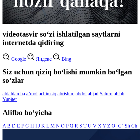
videotasvir so‘zi ishlatilgan saytlarni
internetda qidiring
Google
Яндекс
Bing
Siz uchun qiziq bo‘lishi mumkin bo‘lgan
so‘zlar
ablahlarcha
aʼmol
achimsiq
abrishim
abdol
abjad
Saturn
ablah
Yupiter
Alifbo bo‘yicha
A
B
D
E
F
G
H
I
J
K
L
M
N
O
P
Q
R
S
T
U
V
X
Y
Z
O‘
G‘
Sh
Ch