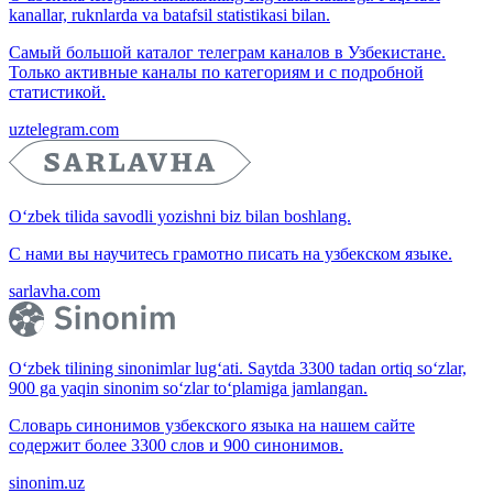
kanallar, ruknlarda va batafsil statistikasi bilan.
Самый большой каталог телеграм каналов в Узбекистане.
Только активные каналы по категориям и с подробной
статистикой.
uztelegram.com
O‘zbek tilida savodli yozishni biz bilan boshlang.
С нами вы научитесь грамотно писать на узбекском языке.
sarlavha.com
O‘zbek tilining sinonimlar lug‘ati. Saytda 3300 tadan ortiq so‘zlar,
900 ga yaqin sinonim so‘zlar to‘plamiga jamlangan.
Словарь синонимов узбекского языка на нашем сайте
содержит более 3300 слов и 900 синонимов.
sinonim.uz