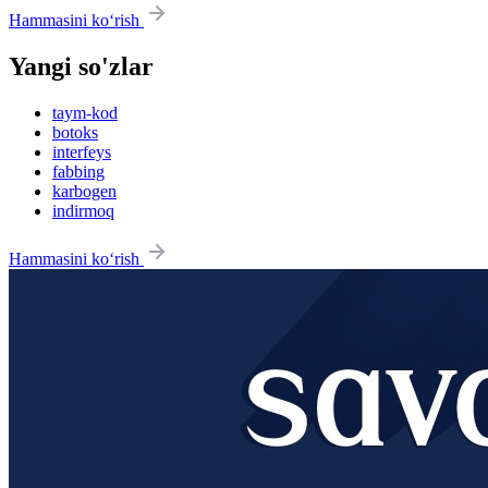
Hammasini ko‘rish
Yangi so'zlar
taym-kod
botoks
interfeys
fabbing
karbogen
indirmoq
Hammasini ko‘rish