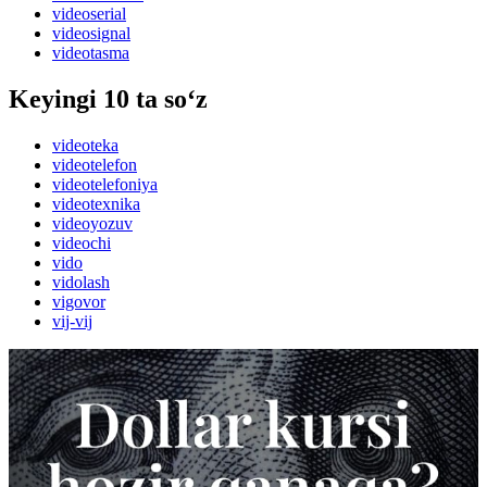
videoserial
videosignal
videotasma
Keyingi 10 ta so‘z
videoteka
videotelefon
videotelefoniya
videotexnika
videoyozuv
videochi
vido
vidolash
vigovor
vij-vij