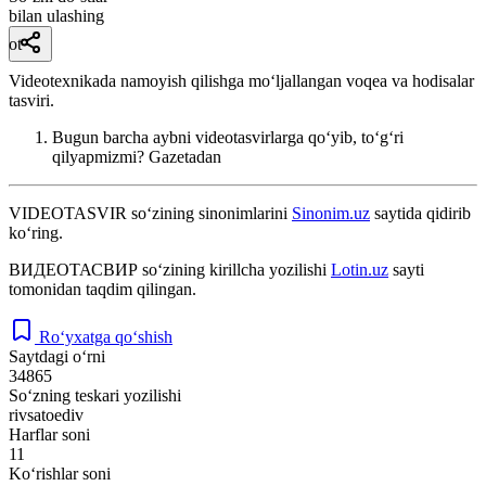
bilan ulashing
ot
Videotexnikada namoyish qilishga moʻljallangan voqea va hodisalar
tasviri.
Bugun barcha aybni videotasvirlarga qoʻyib, toʻgʻri
qilyapmizmi?
Gazetadan
VIDEOTASVIR
so‘zining sinonimlarini
Sinonim.uz
saytida qidirib
ko‘ring.
ВИДЕОТАСВИР
so‘zining kirillcha yozilishi
Lotin.uz
sayti
tomonidan taqdim qilingan.
Ro‘yxatga qo‘shish
Saytdagi o‘rni
34865
So‘zning teskari yozilishi
rivsatoediv
Harflar soni
11
Ko‘rishlar soni