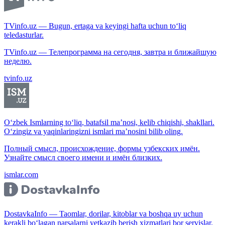
TVinfo.uz — Bugun, ertaga va keyingi hafta uchun to‘liq
teledasturlar.
TVinfo.uz — Телепрограмма на сегодня, завтра и ближайшую
неделю.
tvinfo.uz
O‘zbek Ismlarning to‘liq, batafsil ma’nosi, kelib chiqishi, shakllari.
O‘zingiz va yaqinlaringizni ismlari ma’nosini bilib oling.
Полный смысл, происхождение, формы узбекских имён.
Узнайте смысл своего имени и имён близких.
ismlar.com
DostavkaInfo — Taomlar, dorilar, kitoblar va boshqa uy uchun
kerakli bo‘lagan narsalarni yetkazib berish xizmatlari bor servislar.