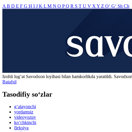
A
B
D
E
F
G
H
I
J
K
L
M
N
O
P
Q
R
S
T
U
V
X
Y
Z
O‘
G‘
Sh
Ch
Izohli lugʻat
Savodxon
loyihasi bilan hamkorlikda yaratildi. Savodxon
Batafsil
Tasodifiy so‘zlar
g‘alayonchi
yordamsiz
videoyozuv
ko‘chkinchi
fleksiya