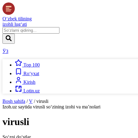
O‘zbek tilining
izohli lug‘ati
ЎЗ
Top 100
Ro‘yxat
Kirish
Lotin.uz
Bosh sahifa
/
V
/
virusli
Izoh.uz
saytida
virusli
so‘zining izohi va ma’nolari
virusli
So‘zni do‘stlar