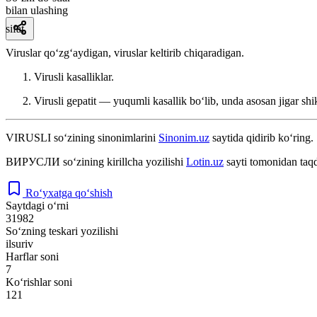
bilan ulashing
sifat
Viruslar qoʻzgʻaydigan, viruslar keltirib chiqaradigan.
Virusli kasalliklar.
Virusli gepatit — yuqumli kasallik boʻlib, unda asosan jigar shi
VIRUSLI
so‘zining sinonimlarini
Sinonim.uz
saytida qidirib ko‘ring.
ВИРУСЛИ
so‘zining kirillcha yozilishi
Lotin.uz
sayti tomonidan taqd
Ro‘yxatga qo‘shish
Saytdagi o‘rni
31982
So‘zning teskari yozilishi
ilsuriv
Harflar soni
7
Ko‘rishlar soni
121