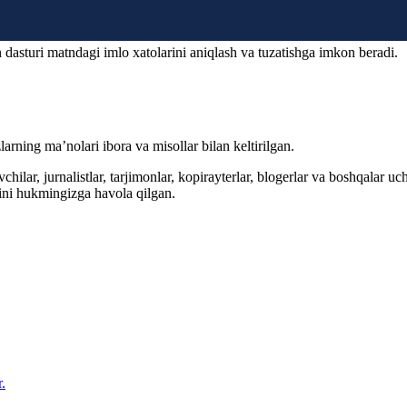
 dasturi matndagi imlo xatolarini aniqlash va tuzatishga imkon beradi.
arning ma’nolari ibora va misollar bilan keltirilgan.
hilar, jurnalistlar, tarjimonlar, kopirayterlar, blogerlar va boshqalar u
ini hukmingizga havola qilgan.
.