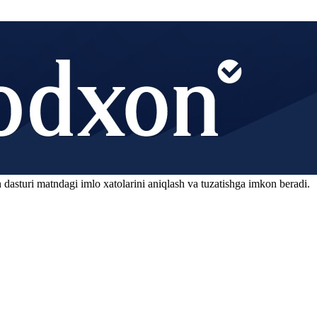
 dasturi matndagi imlo xatolarini aniqlash va tuzatishga imkon beradi.