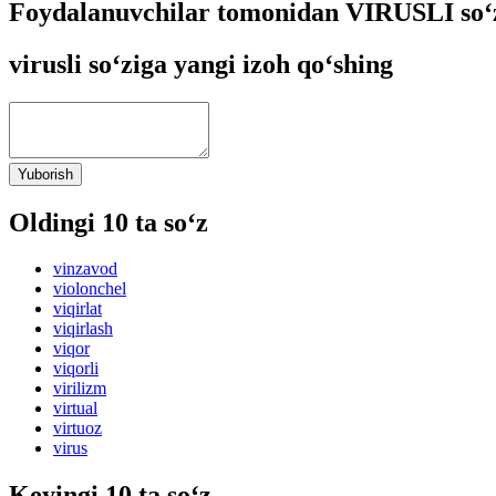
Foydalanuvchilar tomonidan VIRUSLI so‘z
virusli so‘ziga yangi izoh qo‘shing
Yuborish
Oldingi 10 ta so‘z
vinzavod
violonchel
viqirlat
viqirlash
viqor
viqorli
virilizm
virtual
virtuoz
virus
Keyingi 10 ta so‘z