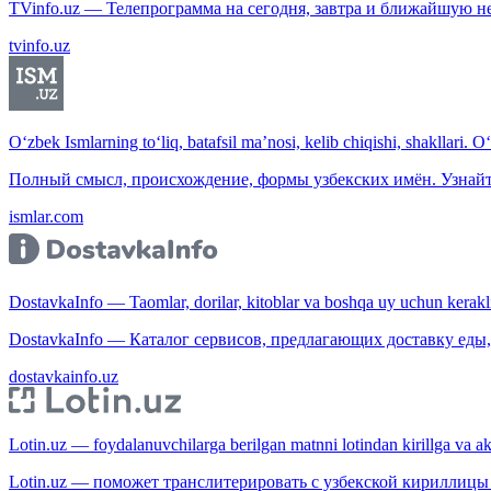
TVinfo.uz — Телепрограмма на сегодня, завтра и ближайшую н
tvinfo.uz
O‘zbek Ismlarning to‘liq, batafsil ma’nosi, kelib chiqishi, shakllari. O
Полный смысл, происхождение, формы узбекских имён. Узнайт
ismlar.com
DostavkaInfo — Taomlar, dorilar, kitoblar va boshqa uy uchun kerakli b
DostavkaInfo — Каталог сервисов, предлагающих доставку еды, 
dostavkainfo.uz
Lotin.uz — foydalanuvchilarga berilgan matnni lotindan kirillga va aksi
Lotin.uz — поможет транслитерировать с узбекской кириллицы 