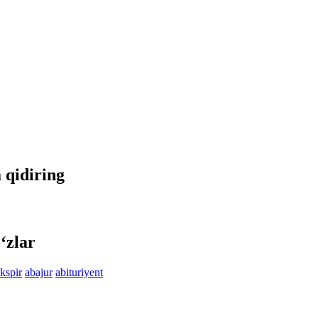
a qidiring
‘zlar
kspir
abajur
abituriyent