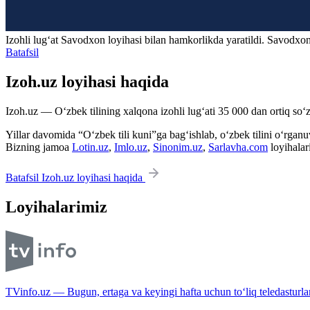
Izohli lugʻat
Savodxon
loyihasi bilan hamkorlikda yaratildi. Savodxon
Batafsil
Izoh.uz loyihasi haqida
Izoh.uz — O‘zbek tilining xalqona izohli lug‘ati 35 000 dan ortiq so‘zl
Yillar davomida “O‘zbek tili kuni”ga bag‘ishlab, o‘zbek tilini o‘rganuvc
Bizning jamoa
Lotin.uz
,
Imlo.uz
,
Sinonim.uz
,
Sarlavha.com
loyihalar
Batafsil Izoh.uz loyihasi haqida
Loyihalarimiz
TVinfo.uz — Bugun, ertaga va keyingi hafta uchun to‘liq teledasturlar