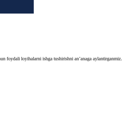
chun foydali loyihalarni ishga tushirishni an’anaga aylantirganmiz.