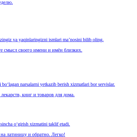
еделю.
‘zingiz va yaqinlaringizni ismlari ma’nosini bilib oling.
е смысл своего имени и имён близких.
o‘lagan narsalarni yetkazib berish xizmatlari bor servislar.
лекарств, книг и товаров для дома.
ncha o‘girish xizmatini taklif etadi.
на латиницу и обратно. Легко!