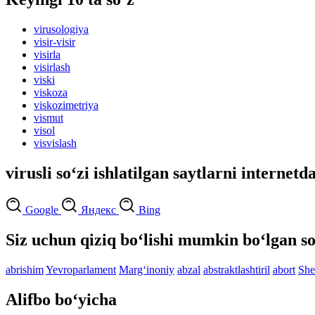
virusologiya
visir-visir
visirla
visirlash
viski
viskoza
viskozimetriya
vismut
visol
visvislash
virusli so‘zi ishlatilgan saytlarni internetd
Google
Яндекс
Bing
Siz uchun qiziq bo‘lishi mumkin bo‘lgan so
abrishim
Yevroparlament
Marg‘inoniy
abzal
abstraktlashtiril
abort
She
Alifbo bo‘yicha