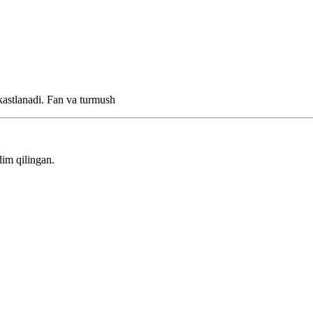
kastlanadi.
Fan va turmush
im qilingan.