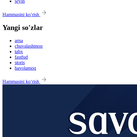
sevin
Hammasini ko‘rish
Yangi so'zlar
arna
chuvalashmoq
tabx
fastfud
storis
havolamoq
Hammasini ko‘rish