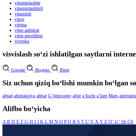
vitaminlashtir
vitaminlashtiril
vitaminli
vitraj
vitrina
vitse-admiral
vitse-prezident
viveska
visvislash so‘zi ishlatilgan saytlarni intern
Google
Яндекс
Bing
Siz uchun qiziq bo‘lishi mumkin bo‘lgan so
abjad
abstraksiya
abbat
G‘ijduvoniy
abjir
aʼlochi
aʼlam
Mars
aberrats
Alifbo bo‘yicha
A
B
D
E
F
G
H
I
J
K
L
M
N
O
P
Q
R
S
T
U
V
X
Y
Z
O‘
G‘
Sh
Ch