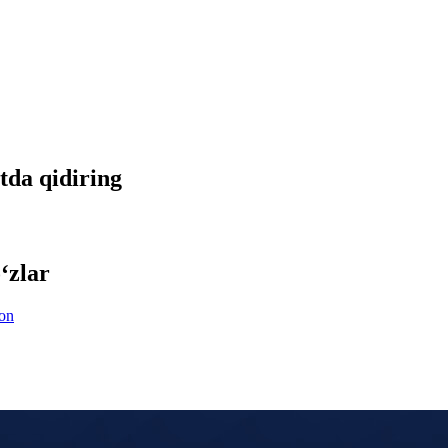
etda qidiring
‘zlar
ion