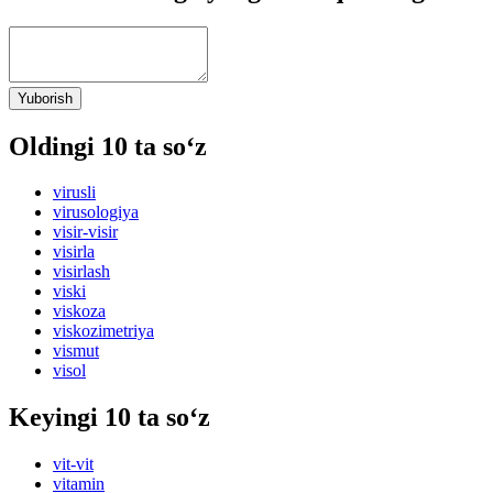
Yuborish
Oldingi 10 ta so‘z
virusli
virusologiya
visir-visir
visirla
visirlash
viski
viskoza
viskozimetriya
vismut
visol
Keyingi 10 ta so‘z
vit-vit
vitamin