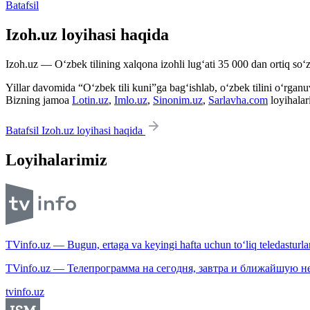
Batafsil
Izoh.uz loyihasi haqida
Izoh.uz — O‘zbek tilining xalqona izohli lug‘ati 35 000 dan ortiq so‘zl
Yillar davomida “O‘zbek tili kuni”ga bag‘ishlab, o‘zbek tilini o‘rganuvc
Bizning jamoa
Lotin.uz
,
Imlo.uz
,
Sinonim.uz
,
Sarlavha.com
loyihalar
Batafsil Izoh.uz loyihasi haqida
Loyihalarimiz
TVinfo.uz — Bugun, ertaga va keyingi hafta uchun to‘liq teledasturlar
TVinfo.uz — Телепрограмма на сегодня, завтра и ближайшую н
tvinfo.uz