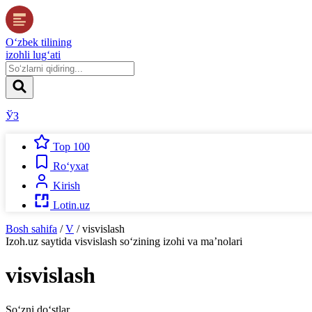
O‘zbek tilining
izohli lug‘ati
ЎЗ
Top 100
Ro‘yxat
Kirish
Lotin.uz
Bosh sahifa
/
V
/
visvislash
Izoh.uz
saytida
visvislash
so‘zining izohi va ma’nolari
visvislash
So‘zni do‘stlar