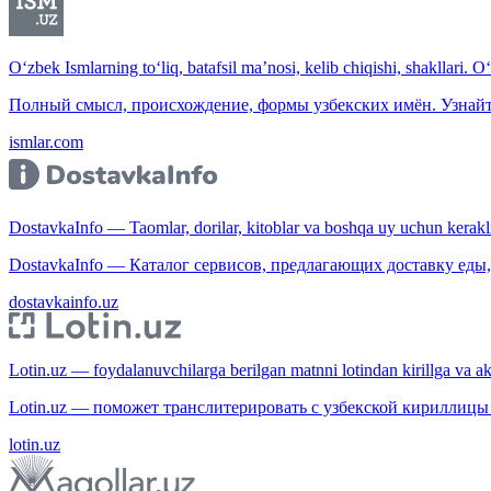
O‘zbek Ismlarning to‘liq, batafsil ma’nosi, kelib chiqishi, shakllari. O
Полный смысл, происхождение, формы узбекских имён. Узнайт
ismlar.com
DostavkaInfo — Taomlar, dorilar, kitoblar va boshqa uy uchun kerakli b
DostavkaInfo — Каталог сервисов, предлагающих доставку еды, 
dostavkainfo.uz
Lotin.uz — foydalanuvchilarga berilgan matnni lotindan kirillga va aksi
Lotin.uz — поможет транслитерировать с узбекской кириллицы 
lotin.uz