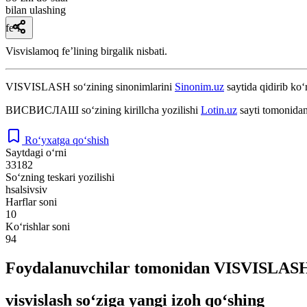
bilan ulashing
fe’l
Visvislamoq feʼlining birgalik nisbati.
VISVISLASH
so‘zining sinonimlarini
Sinonim.uz
saytida qidirib ko‘
ВИСВИСЛАШ
so‘zining kirillcha yozilishi
Lotin.uz
sayti tomonidan
Ro‘yxatga qo‘shish
Saytdagi o‘rni
33182
So‘zning teskari yozilishi
hsalsivsiv
Harflar soni
10
Ko‘rishlar soni
94
Foydalanuvchilar tomonidan VISVISLASH 
visvislash so‘ziga yangi izoh qo‘shing