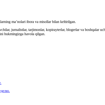
arning ma’nolari ibora va misollar bilan keltirilgan.
hilar, jurnalistlar, tarjimonlar, kopirayterlar, blogerlar va boshqalar u
ini hukmingizga havola qilgan.
.
еделю.