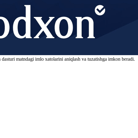
 dasturi matndagi imlo xatolarini aniqlash va tuzatishga imkon beradi.