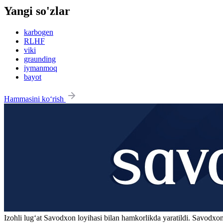
Yangi so'zlar
karbogen
RLHF
viki
graunding
iymanmoq
bayot
Hammasini ko‘rish
Izohli lugʻat
Savodxon
loyihasi bilan hamkorlikda yaratildi. Savodxon