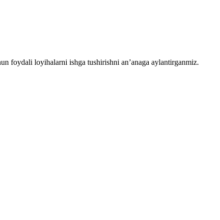
chun foydali loyihalarni ishga tushirishni an’anaga aylantirganmiz.