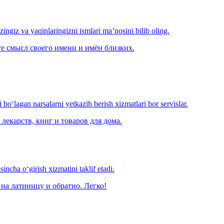
‘zingiz va yaqinlaringizni ismlari ma’nosini bilib oling.
е смысл своего имени и имён близких.
o‘lagan narsalarni yetkazib berish xizmatlari bor servislar.
лекарств, книг и товаров для дома.
ncha o‘girish xizmatini taklif etadi.
на латиницу и обратно. Легко!