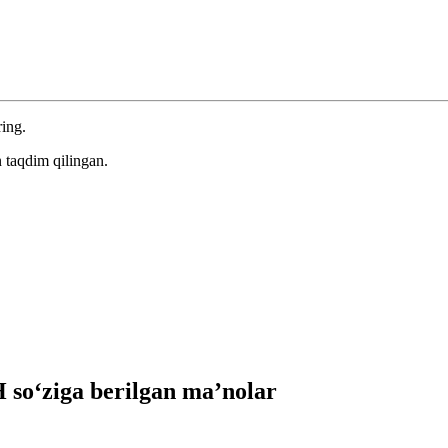
ring.
 taqdim qilingan.
so‘ziga berilgan ma’nolar