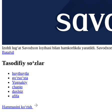
Izohli lugʻat
Savodxon
loyihasi bilan hamkorlikda yaratildi. Savodxon
Batafsil
Tasodifiy so‘zlar
huythuytla
go‘rso‘xta
Yugnakiy
chapiq
daxlsiz
afifa
Hammasini ko‘rish