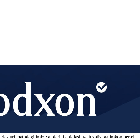
 dasturi matndagi imlo xatolarini aniqlash va tuzatishga imkon beradi.