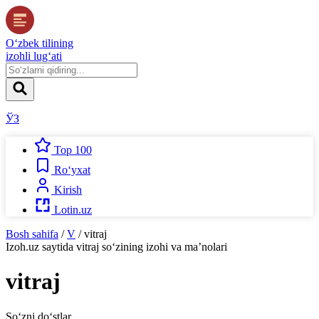
O‘zbek tilining
izohli lug‘ati
ЎЗ
Top 100
Ro‘yxat
Kirish
Lotin.uz
Bosh sahifa
/
V
/
vitraj
Izoh.uz
saytida
vitraj
so‘zining izohi va ma’nolari
vitraj
So‘zni do‘stlar