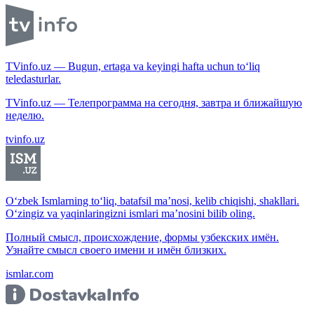
TVinfo.uz — Bugun, ertaga va keyingi hafta uchun to‘liq
teledasturlar.
TVinfo.uz — Телепрограмма на сегодня, завтра и ближайшую
неделю.
tvinfo.uz
O‘zbek Ismlarning to‘liq, batafsil ma’nosi, kelib chiqishi, shakllari.
O‘zingiz va yaqinlaringizni ismlari ma’nosini bilib oling.
Полный смысл, происхождение, формы узбекских имён.
Узнайте смысл своего имени и имён близких.
ismlar.com