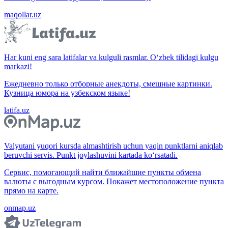
maqollar.uz
Har kuni eng sara latifalar va kulguli rasmlar. O‘zbek tilidagi kulgu
markazi!
Ежедневно только отборные анекдоты, смешные картинки.
Кузница юмора на узбекском языке!
latifa.uz
Valyutani yuqori kursda almashtirish uchun yaqin punktlarni aniqlab
beruvchi servis. Punkt joylashuvini kartada ko‘rsatadi.
Сервис, помогающий найти ближайшие пункты обмена
валюты с выгодным курсом. Покажет местоположение пункта
прямо на карте.
onmap.uz