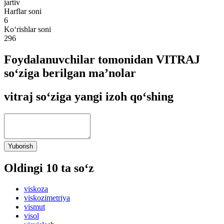
jartiv
Harflar soni
6
Ko‘rishlar soni
296
Foydalanuvchilar tomonidan VITRAJ
so‘ziga berilgan ma’nolar
vitraj so‘ziga yangi izoh qo‘shing
Yuborish
Oldingi 10 ta so‘z
viskoza
viskozimetriya
vismut
visol