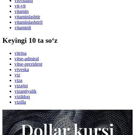
visvislash
vit-vit
vitamin
vitaminlashtir
vitaminlashtiril
vitaminli
Keyingi 10 ta so‘z
vitrina
vitse-admiral
vitse-prezident
viveska
viz
viza
vizajist
vizantiyalik
vizildoq
vizilla