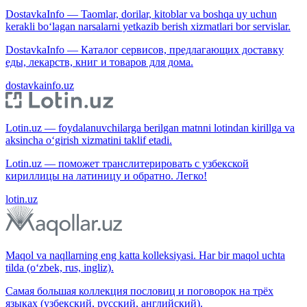
DostavkaInfo — Taomlar, dorilar, kitoblar va boshqa uy uchun
kerakli bo‘lagan narsalarni yetkazib berish xizmatlari bor servislar.
DostavkaInfo — Каталог сервисов, предлагающих доставку
еды, лекарств, книг и товаров для дома.
dostavkainfo.uz
Lotin.uz — foydalanuvchilarga berilgan matnni lotindan kirillga va
aksincha o‘girish xizmatini taklif etadi.
Lotin.uz — поможет транслитерировать с узбекской
кириллицы на латиницу и обратно. Легко!
lotin.uz
Maqol va naqllarning eng katta kolleksiyasi. Har bir maqol uchta
tilda (o‘zbek, rus, ingliz).
Самая большая коллекция пословиц и поговорок на трёх
языках (узбекский, русский, английский).