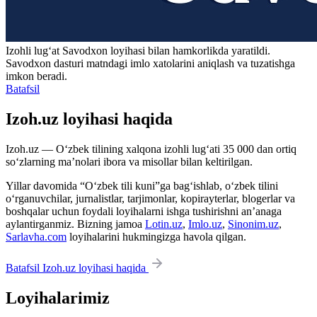
Izohli lugʻat
Savodxon
loyihasi bilan hamkorlikda yaratildi.
Savodxon dasturi matndagi imlo xatolarini aniqlash va tuzatishga
imkon beradi.
Batafsil
Izoh.uz loyihasi haqida
Izoh.uz — O‘zbek tilining xalqona izohli lug‘ati 35 000 dan ortiq
so‘zlarning ma’nolari ibora va misollar bilan keltirilgan.
Yillar davomida “O‘zbek tili kuni”ga bag‘ishlab, o‘zbek tilini
o‘rganuvchilar, jurnalistlar, tarjimonlar, kopirayterlar, blogerlar va
boshqalar uchun foydali loyihalarni ishga tushirishni an’anaga
aylantirganmiz. Bizning jamoa
Lotin.uz
,
Imlo.uz
,
Sinonim.uz
,
Sarlavha.com
loyihalarini hukmingizga havola qilgan.
Batafsil Izoh.uz loyihasi haqida
Loyihalarimiz