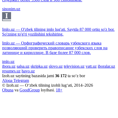
sinonim.uz
Imlo.uz — O'zbek tilining imlo lug'ati. Saytda 87 000 ortiq so'z bor.
So'zning to'g'ri yozilishini tekshiring.
Imlo.uz — Орфографический словарь узбекского языка
позволяющий проверить правописание узбекских слов на
латинице и кириллице. В базе более 87 000 слов.
imlo.uz
ibora.uz
salsa.uz
skripka.uz
slovo.uz
television.uz
vatt.uz
iboralar.uz
resumes.uz
havo.uz
Izoh.uz saytining bazasida jami
36 172
ta so‘z bor
Aloqa
Telegram
© Izoh.uz — O‘zbek tilining izohli lug‘ati, 2014–2026
Obuna
va
GoodGroup
loyihasi.
18+