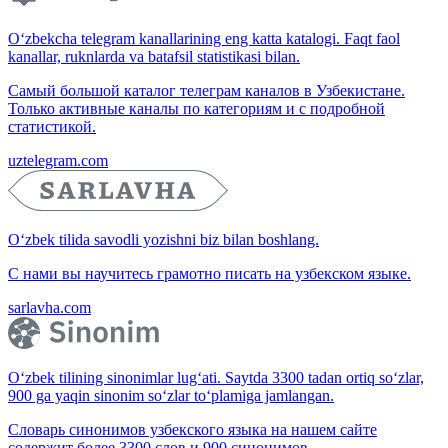
O‘zbekcha telegram kanallarining eng katta katalogi. Faqt faol
kanallar, ruknlarda va batafsil statistikasi bilan.
Самый большой каталог телеграм каналов в Узбекистане.
Только активные каналы по категориям и с подробной
статистикой.
uztelegram.com
O‘zbek tilida savodli yozishni biz bilan boshlang.
С нами вы научитесь грамотно писать на узбекском языке.
sarlavha.com
O‘zbek tilining sinonimlar lug‘ati. Saytda 3300 tadan ortiq so‘zlar,
900 ga yaqin sinonim so‘zlar to‘plamiga jamlangan.
Словарь синонимов узбекского языка на нашем сайте
содержит более 3300 слов и 900 синонимов.