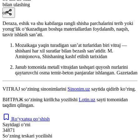
bilan ulashing
ot
Deraza, eshik va shu kabilarga rangli shisha parchalarini terib yoki
yorugʻlik oʻtkazadigan boshqa materiallardan foydalanib, naqsh,
tasvir ishlash sanʼati.
Mozaikaga yaqin turadigan sanʼat turlaridan biri vitraj —
shishani har xil suratlar bilan bezash sanʼatidir.
M.
Aminjonova, Shishaning kashf etilish tarixidan
Janub tomonida metall vitrajdan tashqari quyosh nurlarini
qaytaruvchi osma temir-beton panjaralar ishlangan.
Gazetadan
VITRAJ
so‘zining sinonimlarini
Sinonim.uz
saytida qidirib ko‘ring.
ВИТРАЖ
so‘zining kirillcha yozilishi
Lotin.uz
sayti tomonidan
taqdim qilingan.
Ro‘yxatga qo‘shish
Saytdagi o‘rni
34871
So‘zning teskari yozilishi