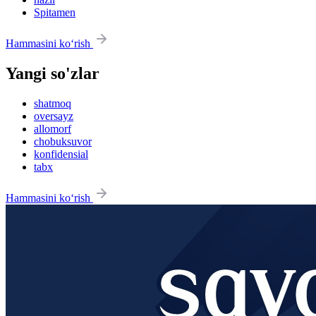
Spitamen
Hammasini ko‘rish
Yangi so'zlar
shatmoq
oversayz
allomorf
chobuksuvor
konfidensial
tabx
Hammasini ko‘rish