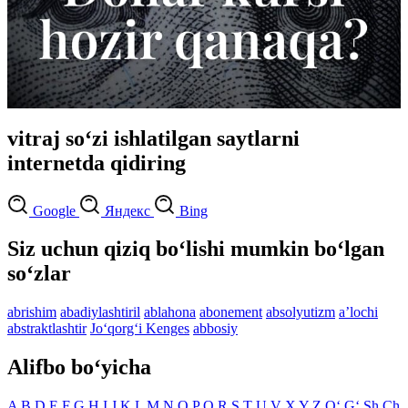
vitraj so‘zi ishlatilgan saytlarni
internetda qidiring
Google
Яндекс
Bing
Siz uchun qiziq bo‘lishi mumkin bo‘lgan
so‘zlar
abrishim
abadiylashtiril
ablahona
abonement
absolyutizm
aʼlochi
abstraktlashtir
Jo‘qorg‘i Kenges
abbosiy
Alifbo bo‘yicha
A
B
D
E
F
G
H
I
J
K
L
M
N
O
P
Q
R
S
T
U
V
X
Y
Z
O‘
G‘
Sh
Ch