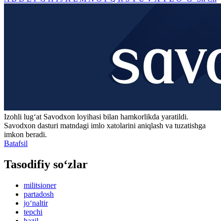
Izohli lugʻat
Savodxon
loyihasi bilan hamkorlikda yaratildi.
Savodxon dasturi matndagi imlo xatolarini aniqlash va tuzatishga
imkon beradi.
Batafsil
Tasodifiy so‘zlar
militsioner
partadosh
jo‘naltir
tepchi
hazil